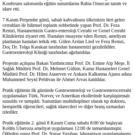
Konferans salonunda eğitim sunumlarını Rabia Onurcan tanıttı ve
idare etti.
7 Kasım Perşembe günü, sabah kahvaltısını ülkemizin ileri gelen
cerrahları ile bilimsel toplantı sohbetinde yapan Prof. Dr. Feza
Remzi, Hastanemizin Gastro-enteroloji Cerrahi ve Genel Cerrahi
Kliniklerini ziyaret etti. Hastaları muayene eden Remzi, ameliyatı
planlanan hastaları tetkik etti. Gülen Arslan Lied ve Feza Remzi,
Doç Dr. Tolga Karakan tarafından hastanemizi gezdirildiler.
Gastroenteroloji Kliniği tarafından ağırlandılar.
Projenin açılışına Bakan Yardımcımız Prof. Dr. Emine Alp Meşe, İl
Sağlık Müdürü Prof. Dr. Mehmet Gülüm, Kamu Hastaneleri Genel
Müdürü Prof. Dr. Hilmi Ataseven ve Ankara Kalkınma Ajansı adına
Muhammed Seyid Pehlivan ile Ahmet Arvas katıldılar.
Pratik eğitimin ilk gününde Gastroentereloji ve Gastroenterocerrrahi
uygulamaları Türk, Norveç ve Amerikan ekollerinde karşılaştırmalı
sunuldu ve tartışıldı. Sunumları multidisipliner olarak tıp doktoru,
hemşirelik öğrencileri, sağlık idarecileri ve diğer branş uzmanları
izlediler.
Pratik eğitimin 2. günü 8 Kasım Cuma sabahı 8:00’de başlayan
Kolitis Ulseroza ameliyat uygulaması 12:00 de tamamlanmıştır.
Öğleden sonra Prof. Dr. Nuray Yazıhan, laboratuvar uygulamalarını