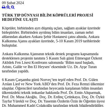
09 Şubat 2024
TÜRK TIP DÜNYASI BİLİM KÖPRÜLERİ PROJESİ
HEDEFİNE ULAŞTI
Köprüler, birbirinden ayrı düşmüş uçları, sağlam ayaklar üzerinde
birleştirirler. Birbirinden ayrılmış bilim insanları, zaman nehri
altlarından akarken Ankara Şehir Hastanesi çatısı altında, Ankara
Kalkınma Ajansı ayakları üzerinde, 5-10 Kasım 2019 tarihlerinde
buluştular.
Ankara Kalkınma Ajansının teknik destek programı kapsamında
desteklenen projenin tanıtımı 5 Kasım Salı günü Etimesgut Özkent
Akbilek Fen Lisesi Konferans salonunda ‘Bilim nasıl başladı,
Aristo, Galile ve Ibn El Heysen’ ekseninde Uz. Dr. Ayşe Turan
tarafından yapıldı.
6 Kasım Çarşamba günü Norveç’ten teşrif eden Prof. Dr. Gülen
Arslan Lied ve New York ABD’den Prof. Dr. Feza Remzi ülkemize
ulaştılar. Öğrencileri tarafından heyecanla karşılanan bilim insanları
ülkemizdeki teknik imkanlar hakkında Prof. Dr. Emin Altıparmak,
Prof. Dr. Musa Akoğlu, Doç. Dr. Erdinç Çetinkaya, Doç. Dr. Öykü
Tayfur Yürekli ve Doç. Dr. Yasemin Özderin Özin ile Öğretim üyesi
Dr. Muhammed Kadri Çolakoğlu tarafından teknik bilgilendirildiler.