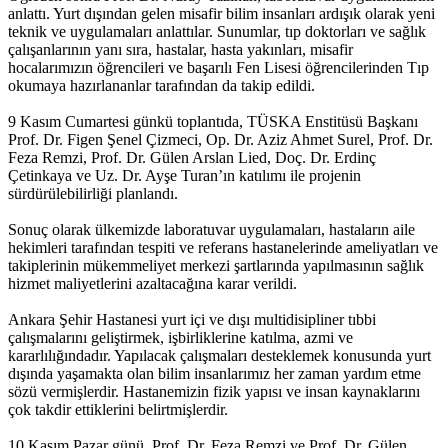
anlattı. Yurt dışından gelen misafir bilim insanları ardışık olarak yeni
teknik ve uygulamaları anlattılar. Sunumlar, tıp doktorları ve sağlık
çalışanlarının yanı sıra, hastalar, hasta yakınları, misafir
hocalarımızın öğrencileri ve başarılı Fen Lisesi öğrencilerinden Tıp
okumaya hazırlananlar tarafından da takip edildi.
9 Kasım Cumartesi günkü toplantıda, TÜSKA Enstitüsü Başkanı
Prof. Dr. Figen Şenel Çizmeci, Op. Dr. Aziz Ahmet Surel, Prof. Dr.
Feza Remzi, Prof. Dr. Gülen Arslan Lied, Doç. Dr. Erdinç
Çetinkaya ve Uz. Dr. Ayşe Turan’ın katılımı ile projenin
sürdürülebilirliği planlandı.
Sonuç olarak ülkemizde laboratuvar uygulamaları, hastaların aile
hekimleri tarafından tespiti ve referans hastanelerinde ameliyatları ve
takiplerinin mükemmeliyet merkezi şartlarında yapılmasının sağlık
hizmet maliyetlerini azaltacağına karar verildi.
Ankara Şehir Hastanesi yurt içi ve dışı multidisipliner tıbbi
çalışmalarını geliştirmek, işbirliklerine katılma, azmi ve
kararlılığındadır. Yapılacak çalışmaları desteklemek konusunda yurt
dışında yaşamakta olan bilim insanlarımız her zaman yardım etme
sözü vermişlerdir. Hastanemizin fizik yapısı ve insan kaynaklarını
çok takdir ettiklerini belirtmişlerdir.
10 Kasım Pazar günü, Prof. Dr. Feza Remzi ve Prof. Dr. Gülen