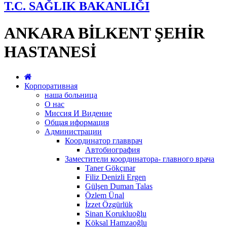
T.C. SAĞLIK BAKANLIĞI
ANKARA BİLKENT ŞEHİR
HASTANESİ
Корпоративная
наша больница
О нас
Миссия И Видение
Общая иформация
Администрации
Координатор главврач
Автобиография
Заместители координатора- главного врача
Taner Gökçınar
Filiz Denizli Ergen
Gülşen Duman Talas
Özlem Ünal
İzzet Özgürlük
Sinan Korukluoğlu
Köksal Hamzaoğlu