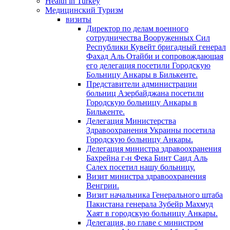
Health in Turkey
Медицинский Туризм
визиты
Директор по делам военного
сотрудничества Вооруженных Сил
Республики Кувейт бригадный генерал
Фахад Аль Отайби и сопровождающая
его делегация посетили Городскую
Больницу Анкары в Билькенте.
Представители администрации
больниц Азербайджана посетили
Городскую больницу Aнкары в
Билькенте.
Делегация Министерства
Здравоохранения Украины посетила
Городскую больницу Анкары.
Делегация министра здравоохранения
Бахрейна г-н Фека Бинт Саид Аль
Салех посетил нашу больницу.
Визит министра здравоохранения
Венгрии.
Визит начальника Генерального штаба
Пакистана генерала Зубейр Махмуд
Хаят в городскую больницу Анкары.
Делегация, во главе с министром