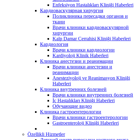
Enfeksiyon Hastalıkları Kliniği Haberleri
Кардиоваскулярная хирургия
Поликлиника пересадки органов и
ткани
Врачи клиники кардиоваскулярной
хирургии
Kalp Damar Cerrahisi Kliniği Haberleri
Кардиология
Врачи клиники кардиологии
Kardiyoloji Klinik Haberleri
Клиника анестезии и реанимации
Врачи клиники анестезии и
реанимации
Anesteziyoloji ve Reanimasyon Kliniği
Haberleri
Клиника внутренних болезней
Врачи клиники внутренних болезней
İç Hastalıkları Kliniği Haberleri
Обучающие видео
Клиника гастроентерологии
Врачи клиники гастроентерологии
Gastroenteroloji Kliniği Haberleri
Özellikli Hizmetler
Детский центр пересадки костного мозга