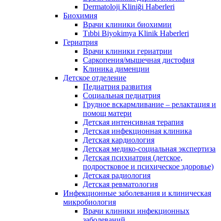
Dermatoloji Kliniği Haberleri
Биохимия
Врачи клиники биохимии
Tıbbi Biyokimya Klinik Haberleri
Гериатрия
Врачи клиники гериатрии
Саркопения/мышечная дистофия
Клиника дименции
Детское отделение
Педиатрия развития
Социальная педиатрия
Грудное вскармливание – релактация и
помощ матери
Детская интенсивная терапия
Детская инфекционная клиника
Детская кардиология
Детская медико-социальная экспертиза
Детская психиатрия (детское,
подростковое и психическое здоровье)
Детская радиология
Детская ревматология
Инфекционные заболевания и клиническая
микробиология
Врачи клиники инфекционных
заболеваний