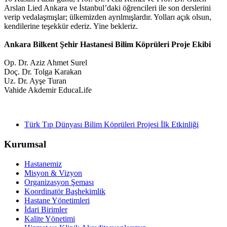
Arslan Lied Ankara ve İstanbul’daki öğrencileri ile son derslerini
verip vedalaşmışlar; ülkemizden ayrılmışlardır. Yolları açık olsun,
kendilerine teşekkür ederiz. Yine bekleriz.
Ankara Bilkent Şehir Hastanesi Bilim Köprüleri Proje Ekibi
Op. Dr. Aziz Ahmet Surel
Doç. Dr. Tolga Karakan
Uz. Dr. Ayşe Turan
Vahide Akdemir EducaLife
Türk Tıp Dünyası Bilim Köprüleri Projesi İlk Etkinliği
Kurumsal
Hastanemiz
Misyon & Vizyon
Organizasyon Şeması
Koordinatör Başhekimlik
Hastane Yönetimleri
İdari Birimler
Kalite Yönetimi