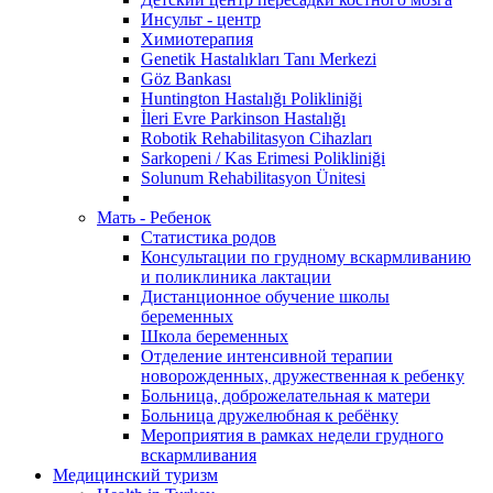
Инсульт - центр
Химиотерапия
Genetik Hastalıkları Tanı Merkezi
Göz Bankası
Huntington Hastalığı Polikliniği
İleri Evre Parkinson Hastalığı
Robotik Rehabilitasyon Cihazları
Sarkopeni / Kas Erimesi Polikliniği
Solunum Rehabilitasyon Ünitesi
Мать - Ребенок
Статистика родов
Консультации по грудному вскармливанию
и поликлиника лактации
Дистанционное обучение школы
беременных
Школа беременных
Отделение интенсивной терапии
новорожденных, дружественная к ребенку
Больница, доброжелательная к матери
Больница дружелюбная к ребёнку
Мероприятия в рамках недели грудного
вскармливания
Медицинский туризм