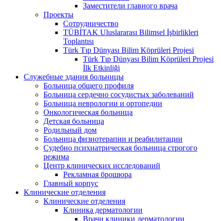
Заместители главного врача
Проекты
Сотрудничество
TÜBİTAK Uluslararası Bilimsel İşbirlikleri
Toplantısı
Türk Tıp Dünyası Bilim Köprüleri Projesi
Türk Tıp Dünyası Bilim Köprüleri Projesi
İlk Etkinliği
Служебные здания больницы
Больница общего профиля
Больница сердечно сосудистых заболеваний
Больница неврологии и ортопедии
Онкологическая больница
Детская больница
Родильный дом
Больница физиотерапии и реабилитации
Судебно психиатрическая больница строгого
режима
Центр клинических исследований
Рекламная брошюра
Главный корпус
Клинические отделения
Клинические отделения
Клиника дерматологии
Врачи клиники дерматологии