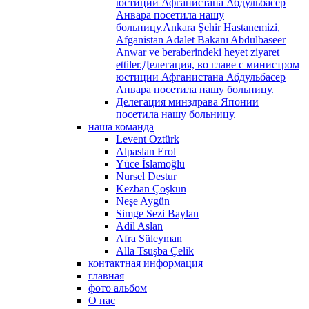
юстиции Афганистана Абдульбасер
Анвара посетила нашу
больницу.Ankara Şehir Hastanemizi,
Afganistan Adalet Bakanı Abdulbaseer
Anwar ve beraberindeki heyet ziyaret
ettiler.Делегация, во главе с министром
юстиции Афганистана Абдульбасер
Анвара посетила нашу больницу.
Делегация минздрава Японии
посетила нашу больницу.
наша команда
Levent Öztürk
Alpaslan Erol
Yüce İslamoğlu
Nursel Destur
Kezban Çoşkun
Neşe Aygün
Simge Sezi Baylan
Adil Aslan
Afra Süleyman
Alla Tsuşba Çelik
контактная информация
главная
фото альбом
О нас