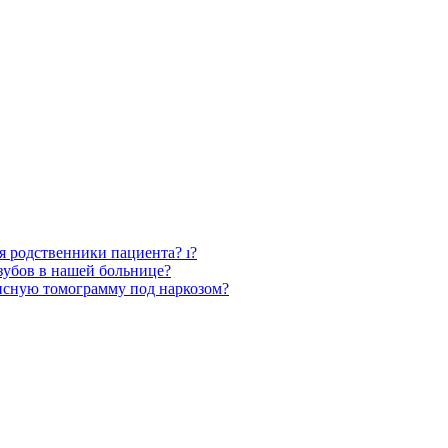
ся родственники пациента? ı?
зубов в нашей больнице?
нсную томограмму под наркозом?