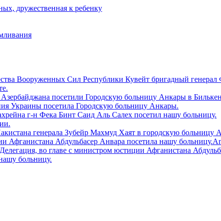
ых, дружественная к ребенку
рмливания
ества Вооруженных Сил Республики Кувейт бригадный генерал 
те.
 Азербайджана посетили Городскую больницу Aнкары в Билькен
ния Украины посетила Городскую больницу Анкары.
ахрейна г-н Фека Бинт Саид Аль Салех посетил нашу больницу.
ии.
Пакистана генерала Зубейр Махмуд Хаят в городскую больницу 
и Афганистана Абдульбасер Анвара посетила нашу больницу.Ankara
tiler.Делегация, во главе с министром юстиции Афганистана Абдул
нашу больницу.