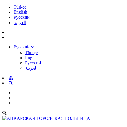
Türkçe
English
Pусский
العربية
Pусский
Türkçe
English
Pусский
العربية