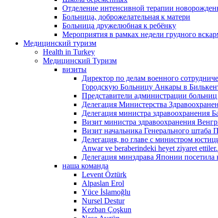
Отделение интенсивной терапии новорожденн
Больница, доброжелательная к матери
Больница дружелюбная к ребёнку
Мероприятия в рамках недели грудного вска
Медицинский туризм
Health in Turkey
Медицинский Туризм
визиты
Директор по делам военного сотруднич
Городскую Больницу Анкары в Билькен
Представители администрации больниц
Делегация Министерства Здравоохране
Делегация министра здравоохранения Б
Визит министра здравоохранения Венгр
Визит начальника Генерального штаба 
Делегация, во главе с министром юстици
Anwar ve beraberindeki heyet ziyaret et
Делегация минздрава Японии посетила 
наша команда
Levent Öztürk
Alpaslan Erol
Yüce İslamoğlu
Nursel Destur
Kezban Çoşkun