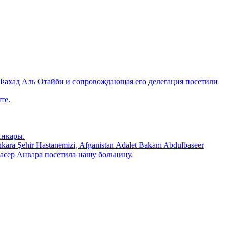
Фахад Аль Отайби и сопровождающая его делегация посетили
те.
Анкары.
 Şehir Hastanemizi, Afganistan Adalet Bakanı Abdulbaseer
ьбасер Анвара посетила нашу больницу.