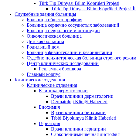
Türk Tıp Dünyası Bilim Köprüleri Projesi
Türk Tıp Dünyası Bilim Köprüleri Projesi İl
Служебные здания больницы
Больница общего профиля
Больница сердечно сосудистых заболеваний
Больница неврологии и ортопедии
Онкологическая больница
Детская больница
Родильный дом
Больница физиотерапии и реабилитации
Судебно психиатрическая больница строгого режи
Центр клинических исследований
Рекламная брошюра
Главный корпус
Клинические отделения
Клинические отделения
Клиника дерматологии
Врачи клиники дерматологии
Dermatoloji Kliniği Haberleri
Биохимия
Врачи клиники биохимии
Tıbbi Biyokimya Klinik Haberleri
Гериатрия
Врачи клиники гериатрии
Саркопения/мышечная дистофия