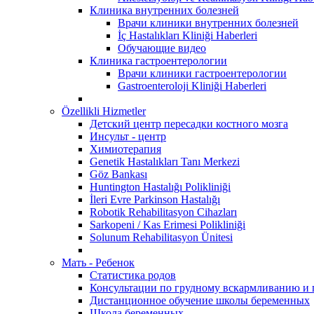
Клиника внутренних болезней
Врачи клиники внутренних болезней
İç Hastalıkları Kliniği Haberleri
Обучающие видео
Клиника гастроентерологии
Врачи клиники гастроентерологии
Gastroenteroloji Kliniği Haberleri
Özellikli Hizmetler
Детский центр пересадки костного мозга
Инсульт - центр
Химиотерапия
Genetik Hastalıkları Tanı Merkezi
Göz Bankası
Huntington Hastalığı Polikliniği
İleri Evre Parkinson Hastalığı
Robotik Rehabilitasyon Cihazları
Sarkopeni / Kas Erimesi Polikliniği
Solunum Rehabilitasyon Ünitesi
Мать - Ребенок
Статистика родов
Консультации по грудному вскармливанию и
Дистанционное обучение школы беременных
Школа беременных