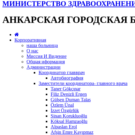
МИНИСТЕРСТВО ЗДРАВООХРАНЕН
АНКАРСКАЯ ГОРОДСКАЯ 
Корпоративная
наша больница
О нас
Миссия И Видение
Общая иформация
Администрации
Координатор главврач
Автобиография
Заместители координатора- главного врача
Taner Gökçınar
Filiz Denizli Ergen
Gülşen Duman Talas
Özlem Ünal
İzzet Özgürlük
Sinan Korukluoğlu
Köksal Hamzaoğlu
Alpaslan Erol
Afşin Emre Kayıpmaz