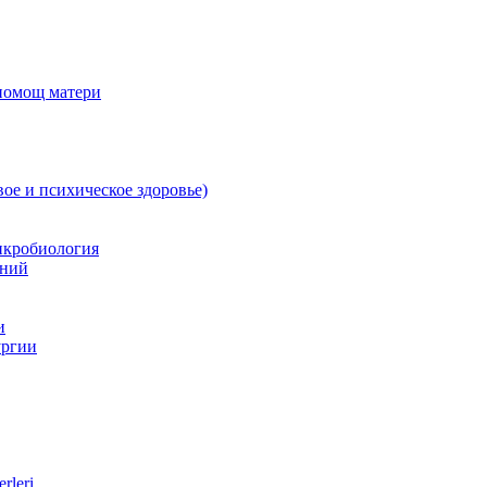
 помощ матери
вое и психическое здоровье)
икробиология
аний
и
ургии
rleri