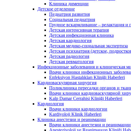
Клиника дименции
Детское отделение
Педиатрия развития
Социальная педиатрия
Грудное вскармливание – релактация и
Детская интенсивная терапия
Детская инфекционная клиника
Детская кардиология
Детская медико-социальная экспертиза
Детская психиатрия (детское, подростко
Детская радиология
Детская ревматология
Инфекционные заболевания и клиническая м
Врачи клиники инфекционных заболев
Enfeksiyon Hastalıkları Kliniği Haberleri
Кардиоваскулярная хирургия
Поликлиника пересадки органов и ткан
Врачи клиники кардиоваскулярной хир
Kalp Damar Cerrahisi Kliniği Haberleri
Кардиология
Врачи клиники кардиологии
Kardiyoloji Klinik Haberleri
Клиника анестезии и реанимации
Врачи клиники анестезии и реанимации
Anesteziyoloji ve Reanimasyon Kliniği Habe