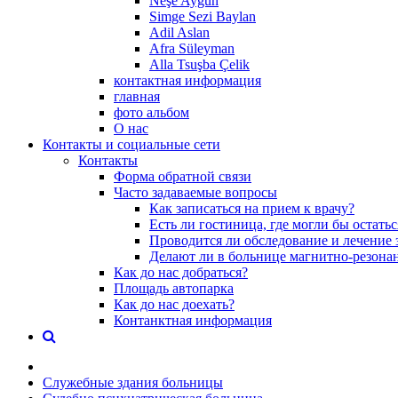
Neşe Aygün
Simge Sezi Baylan
Adil Aslan
Afra Süleyman
Alla Tsuşba Çelik
контактная информация
главная
фото альбом
О нас
Контакты и социальные сети
Контакты
Форма обратной связи
Часто задаваемые вопросы
Как записаться на прием к врачу?
Есть ли гостиница, где могли бы остать
Проводится ли обследование и лечение 
Делают ли в больнице магнитно-резона
Как до нас добраться?
Площадь автопарка
Как до нас доехать?
Контанктная информация
Служебные здания больницы