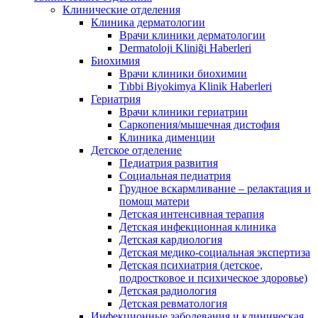
Клинические отделения
Клиника дерматологии
Врачи клиники дерматологии
Dermatoloji Kliniği Haberleri
Биохимия
Врачи клиники биохимии
Tıbbi Biyokimya Klinik Haberleri
Гериатрия
Врачи клиники гериатрии
Саркопения/мышечная дистофия
Клиника дименции
Детское отделение
Педиатрия развития
Социальная педиатрия
Грудное вскармливание – релактация и
помощ матери
Детская интенсивная терапия
Детская инфекционная клиника
Детская кардиология
Детская медико-социальная экспертиза
Детская психиатрия (детское,
подростковое и психическое здоровье)
Детская радиология
Детская ревматология
Инфекционные заболевания и клиническая