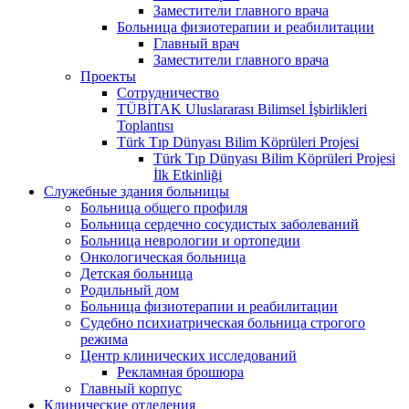
Заместители главного врача
Больница физиотерапии и реабилитации
Главный врач
Заместители главного врача
Проекты
Сотрудничество
TÜBİTAK Uluslararası Bilimsel İşbirlikleri
Toplantısı
Türk Tıp Dünyası Bilim Köprüleri Projesi
Türk Tıp Dünyası Bilim Köprüleri Projesi
İlk Etkinliği
Служебные здания больницы
Больница общего профиля
Больница сердечно сосудистых заболеваний
Больница неврологии и ортопедии
Онкологическая больница
Детская больница
Родильный дом
Больница физиотерапии и реабилитации
Судебно психиатрическая больница строгого
режима
Центр клинических исследований
Рекламная брошюра
Главный корпус
Клинические отделения