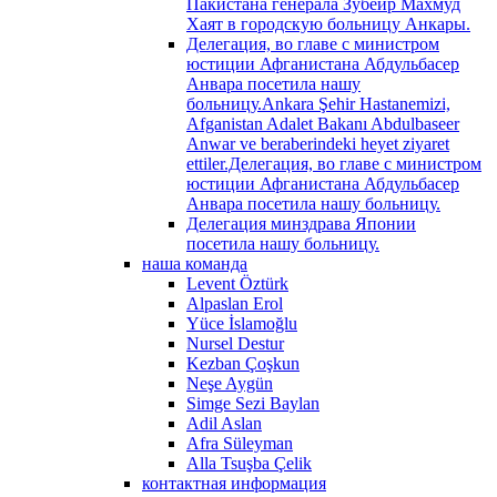
Пакистана генерала Зубейр Махмуд
Хаят в городскую больницу Анкары.
Делегация, во главе с министром
юстиции Афганистана Абдульбасер
Анвара посетила нашу
больницу.Ankara Şehir Hastanemizi,
Afganistan Adalet Bakanı Abdulbaseer
Anwar ve beraberindeki heyet ziyaret
ettiler.Делегация, во главе с министром
юстиции Афганистана Абдульбасер
Анвара посетила нашу больницу.
Делегация минздрава Японии
посетила нашу больницу.
наша команда
Levent Öztürk
Alpaslan Erol
Yüce İslamoğlu
Nursel Destur
Kezban Çoşkun
Neşe Aygün
Simge Sezi Baylan
Adil Aslan
Afra Süleyman
Alla Tsuşba Çelik
контактная информация