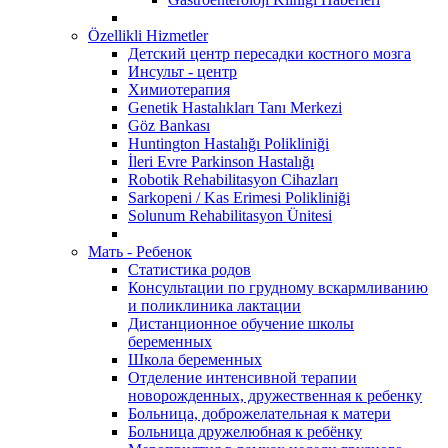
Özellikli Hizmetler
Детский центр пересадки костного мозга
Инсульт - центр
Химиотерапия
Genetik Hastalıkları Tanı Merkezi
Göz Bankası
Huntington Hastalığı Polikliniği
İleri Evre Parkinson Hastalığı
Robotik Rehabilitasyon Cihazları
Sarkopeni / Kas Erimesi Polikliniği
Solunum Rehabilitasyon Ünitesi
Мать - Ребенок
Статистика родов
Консультации по грудному вскармливанию
и поликлиника лактации
Дистанционное обучение школы
беременных
Школа беременных
Отделение интенсивной терапии
новорожденных, дружественная к ребенку
Больница, доброжелательная к матери
Больница дружелюбная к ребёнку