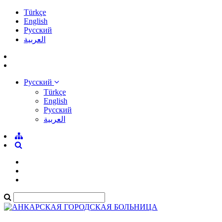
Türkçe
English
Pусский
العربية
Pусский
Türkçe
English
Pусский
العربية