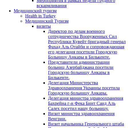
Мероприятия в рамках недели грудного
вскармливания
Медицинский туризм
Health in Turkey
Медицинский Туризм
визиты
Директор по делам военного
сотрудничества Вооруженных Сил
Республики Кувейт бригадный генерал
Фахад Аль Отайби и сопровождающая
его делегация посетили Городскую
Больницу Анкары в Билькенте.
Представители администрации
больниц Азербайджана посетили
Городскую больницу Aнкары в
Билькенте.
Делегация Министерства
Здравоохранения Украины посетила
Городскую больницу Анкары.
Делегация министра здравоохранения
Бахрейна г-н Фека Бинт Саид Аль
Салех посетил нашу больницу.
Визит министра здравоохранения
Венгрии.
Визит начальника Генерального штаба