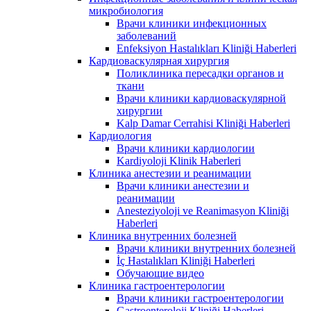
микробиология
Врачи клиники инфекционных
заболеваний
Enfeksiyon Hastalıkları Kliniği Haberleri
Кардиоваскулярная хирургия
Поликлиника пересадки органов и
ткани
Врачи клиники кардиоваскулярной
хирургии
Kalp Damar Cerrahisi Kliniği Haberleri
Кардиология
Врачи клиники кардиологии
Kardiyoloji Klinik Haberleri
Клиника анестезии и реанимации
Врачи клиники анестезии и
реанимации
Anesteziyoloji ve Reanimasyon Kliniği
Haberleri
Клиника внутренних болезней
Врачи клиники внутренних болезней
İç Hastalıkları Kliniği Haberleri
Обучающие видео
Клиника гастроентерологии
Врачи клиники гастроентерологии
Gastroenteroloji Kliniği Haberleri