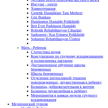
Инсульт - центр
Химиотерапия
Genetik Hastalıkları Tanı Merkezi
Göz Bankası
Huntington Hastalığı Polikliniği
İleri Evre Parkinson Hastalığı
Robotik Rehabilitasyon Cihazları
Sarkopeni / Kas Erimesi Polikliniği
Solunum Rehabilitasyon Ünitesi
Мать - Ребенок
Статистика родов
Консультации по грудному вскармливанию
и поликлиника лактации
Дистанционное обучение школы
беременных
Школа беременных
Отделение интенсивной терапии
новорожденных, дружественная к ребенку
Больница, доброжелательная к матери
Больница дружелюбная к ребёнку
Мероприятия в рамках недели грудного
вскармливания
Медицинский туризм