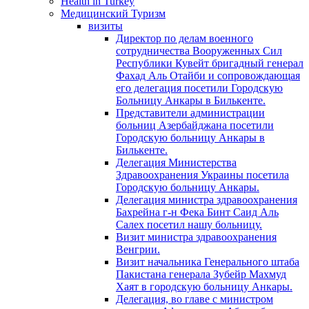
Health in Turkey
Медицинский Туризм
визиты
Директор по делам военного
сотрудничества Вооруженных Сил
Республики Кувейт бригадный генерал
Фахад Аль Отайби и сопровождающая
его делегация посетили Городскую
Больницу Анкары в Билькенте.
Представители администрации
больниц Азербайджана посетили
Городскую больницу Aнкары в
Билькенте.
Делегация Министерства
Здравоохранения Украины посетила
Городскую больницу Анкары.
Делегация министра здравоохранения
Бахрейна г-н Фека Бинт Саид Аль
Салех посетил нашу больницу.
Визит министра здравоохранения
Венгрии.
Визит начальника Генерального штаба
Пакистана генерала Зубейр Махмуд
Хаят в городскую больницу Анкары.
Делегация, во главе с министром