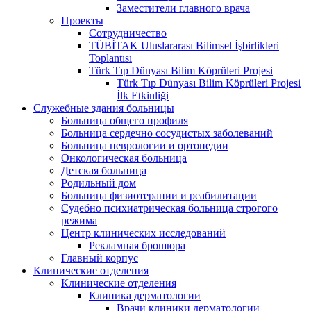
Заместители главного врача
Проекты
Сотрудничество
TÜBİTAK Uluslararası Bilimsel İşbirlikleri
Toplantısı
Türk Tıp Dünyası Bilim Köprüleri Projesi
Türk Tıp Dünyası Bilim Köprüleri Projesi
İlk Etkinliği
Служебные здания больницы
Больница общего профиля
Больница сердечно сосудистых заболеваний
Больница неврологии и ортопедии
Онкологическая больница
Детская больница
Родильный дом
Больница физиотерапии и реабилитации
Судебно психиатрическая больница строгого
режима
Центр клинических исследований
Рекламная брошюра
Главный корпус
Клинические отделения
Клинические отделения
Клиника дерматологии
Врачи клиники дерматологии