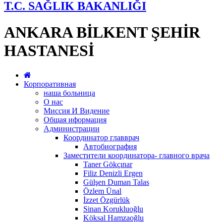
T.C. SAĞLIK BAKANLIĞI
ANKARA BİLKENT ŞEHİR
HASTANESİ
Корпоративная
наша больница
О нас
Миссия И Видение
Общая иформация
Администрации
Координатор главврач
Автобиография
Заместители координатора- главного врача
Taner Gökçınar
Filiz Denizli Ergen
Gülşen Duman Talas
Özlem Ünal
İzzet Özgürlük
Sinan Korukluoğlu
Köksal Hamzaoğlu