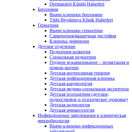
Dermatoloji Kliniği Haberleri
Биохимия
Врачи клиники биохимии
Tıbbi Biyokimya Klinik Haberleri
Гериатрия
Врачи клиники гериатрии
Саркопения/мышечная дистофия
Клиника дименции
Детское отделение
Педиатрия развития
Социальная педиатрия
Грудное вскармливание – релактация и
помощ матери
Детская интенсивная терапия
Детская инфекционная клиника
Детская кардиология
Детская медико-социальная экспертиза
Детская психиатрия (детское,
подростковое и психическое здоровье)
Детская радиология
Детская ревматология
Инфекционные заболевания и клиническая
микробиология
Врачи клиники инфекционных
заболеваний