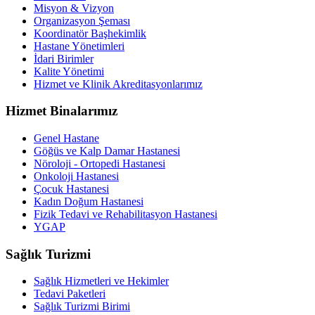
Misyon & Vizyon
Organizasyon Şeması
Koordinatör Başhekimlik
Hastane Yönetimleri
İdari Birimler
Kalite Yönetimi
Hizmet ve Klinik Akreditasyonlarımız
Hizmet Binalarımız
Genel Hastane
Göğüs ve Kalp Damar Hastanesi
Nöroloji - Ortopedi Hastanesi
Onkoloji Hastanesi
Çocuk Hastanesi
Kadın Doğum Hastanesi
Fizik Tedavi ve Rehabilitasyon Hastanesi
YGAP
Sağlık Turizmi
Sağlık Hizmetleri ve Hekimler
Tedavi Paketleri
Sağlık Turizmi Birimi