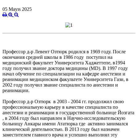
05 Mayıs 2025
Профессор д-р Левент Озтюрк родился в 1969 году. После
окончания средней школы в 1986 году поступил на
медицинский факультет Университета Хаджеттепе,
в
1994
году
получил звание доктора медицины (MD). В 1997 году
начал обучение по
специализации
на
кафедре анестезии и
реанимации
медицинском факультете Университета Гази,
в
2002 году
получил звание специалиста по анестезии и
реанимации.
Профессор д-р Озтюрк в 2003 - 2004 гг. продолжил свою
профессиональную карьеру в качестве специалиста по
анестезии и реанимации в государственной больнице Йозгата
, в 2004 году был на
правлен
в
Научно
-исследовательскую
больницу Анкары имени Ататюрка где активно занимался
клинической деятельностью. В 2013 году был назначен
заместителем главного врача и успешно выполнял эту