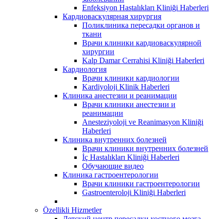
Enfeksiyon Hastalıkları Kliniği Haberleri
Кардиоваскулярная хирургия
Поликлиника пересадки органов и
ткани
Врачи клиники кардиоваскулярной
хирургии
Kalp Damar Cerrahisi Kliniği Haberleri
Кардиология
Врачи клиники кардиологии
Kardiyoloji Klinik Haberleri
Клиника анестезии и реанимации
Врачи клиники анестезии и
реанимации
Anesteziyoloji ve Reanimasyon Kliniği
Haberleri
Клиника внутренних болезней
Врачи клиники внутренних болезней
İç Hastalıkları Kliniği Haberleri
Обучающие видео
Клиника гастроентерологии
Врачи клиники гастроентерологии
Gastroenteroloji Kliniği Haberleri
Özellikli Hizmetler
Детский центр пересадки костного мозга