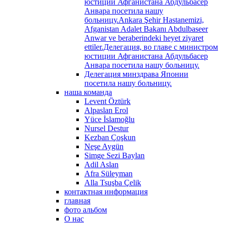
юстиции Афганистана Абдульбасер
Анвара посетила нашу
больницу.Ankara Şehir Hastanemizi,
Afganistan Adalet Bakanı Abdulbaseer
Anwar ve beraberindeki heyet ziyaret
ettiler.Делегация, во главе с министром
юстиции Афганистана Абдульбасер
Анвара посетила нашу больницу.
Делегация минздрава Японии
посетила нашу больницу.
наша команда
Levent Öztürk
Alpaslan Erol
Yüce İslamoğlu
Nursel Destur
Kezban Çoşkun
Neşe Aygün
Simge Sezi Baylan
Adil Aslan
Afra Süleyman
Alla Tsuşba Çelik
контактная информация
главная
фото альбом
О нас