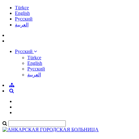
Türkçe
English
Pусский
العربية
Pусский
Türkçe
English
Pусский
العربية