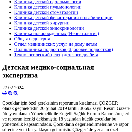
Клиника детской офтальмологии
Клиника детской пульмонологии
Клиника детской стоматологии
Клиника детской физиотерапии и реабилитации
Клиника детской хирургии
Клиника детской эндокринологии
Клиника новорожденных (Неонатология)
Общая педиатрия
Отдел медицинских услуг на дому детям
Поликлиника подростков (Здоровье подростков)
Технологический центр детского диабета
Детская медико-социальная
экспертиза
27.02.2024
Çocuklar için özel gereksinim raporunun kısaltması ÇÖZGER
olarak geçmektedir. 20 Şubat 2019 tarihli 30692 sayılı Resmi Gazete
’de yayınlanan Yönetmelik ile Engelli Sağlık Kurulu Rapor süreçleri
ve raporun içeriği değişmiştir. 18 yaşından küçük çocuklar bu
yönetmelik kapsamındadır. Çocukların değerlendirmelerine ve rapor
sürecine yeni bir yaklaşım getirmiştir. Çözger’ de yer alan özel