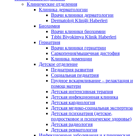
Клинические отделения
Клиника дерматологии
Врачи клиники дерматологии
Dermatoloji Kliniği Haberleri
Биохимия
Врачи клиники биохимии
Tıbbi Biyokimya Klinik Haberleri
Гериатрия
Врачи клиники гериатрии
Саркопения/мышечная дистофия
Клиника дименции
Детское отделение
Педиатрия развития
Социальная педиатрия
Грудное вскармливание – релактация и
помощ матери
Детская интенсивная терапия
Детская инфекционная клиника
Детская кардиология
Детская медико-социальная экспертиза
Детская психиатрия (детское,
подростковое и психическое здоровье)
Детская радиология
Детская ревматология
Инфекционные заболевания и клиническая