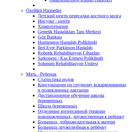
Özellikli Hizmetler
Детский центр пересадки костного мозга
Инсульт - центр
Химиотерапия
Genetik Hastalıkları Tanı Merkezi
Göz Bankası
Huntington Hastalığı Polikliniği
İleri Evre Parkinson Hastalığı
Robotik Rehabilitasyon Cihazları
Sarkopeni / Kas Erimesi Polikliniği
Solunum Rehabilitasyon Ünitesi
Мать - Ребенок
Статистика родов
Консультации по грудному вскармливанию
и поликлиника лактации
Дистанционное обучение школы
беременных
Школа беременных
Отделение интенсивной терапии
новорожденных, дружественная к ребенку
Больница, доброжелательная к матери
Больница дружелюбная к ребёнку