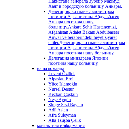
Пакистана генерала Зубейр Махмуд
Хаят в городскую больницу Анкары.
Делегация, во главе с министром
юстиции Афганистана Абдульбасер
Анвара посетила нашу
больницу.Ankara Şehir Hastanemizi,
Afganistan Adalet Bakanı Abdulbaseer
Anwar ve beraberindeki heyet ziyaret
ettiler.Делегация, во главе с министром
юстиции Афганистана Абдульбасер
Анвара посетила нашу больницу.
Делегация минздрава Японии
посетила нашу больницу.
наша команда
Levent Öztürk
Alpaslan Erol
Yüce İslamoğlu
Nursel Destur
Kezban Çoşkun
Neşe Aygün
Simge Sezi Baylan
Adil Aslan
Afra Süleyman
Alla Tsuşba Çelik
контактная информация