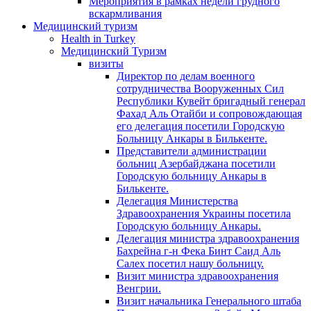
Мероприятия в рамках недели грудного
вскармливания
Медицинский туризм
Health in Turkey
Медицинский Туризм
визиты
Директор по делам военного
сотрудничества Вооруженных Сил
Республики Кувейт бригадный генерал
Фахад Аль Отайби и сопровождающая
его делегация посетили Городскую
Больницу Анкары в Билькенте.
Представители администрации
больниц Азербайджана посетили
Городскую больницу Aнкары в
Билькенте.
Делегация Министерства
Здравоохранения Украины посетила
Городскую больницу Анкары.
Делегация министра здравоохранения
Бахрейна г-н Фека Бинт Саид Аль
Салех посетил нашу больницу.
Визит министра здравоохранения
Венгрии.
Визит начальника Генерального штаба