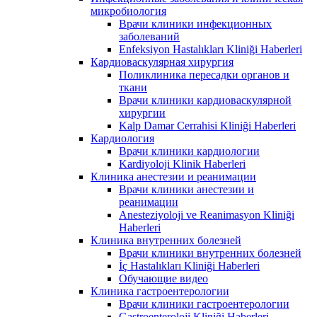
микробиология
Врачи клиники инфекционных
заболеваний
Enfeksiyon Hastalıkları Kliniği Haberleri
Кардиоваскулярная хирургия
Поликлиника пересадки органов и
ткани
Врачи клиники кардиоваскулярной
хирургии
Kalp Damar Cerrahisi Kliniği Haberleri
Кардиология
Врачи клиники кардиологии
Kardiyoloji Klinik Haberleri
Клиника анестезии и реанимации
Врачи клиники анестезии и
реанимации
Anesteziyoloji ve Reanimasyon Kliniği
Haberleri
Клиника внутренних болезней
Врачи клиники внутренних болезней
İç Hastalıkları Kliniği Haberleri
Обучающие видео
Клиника гастроентерологии
Врачи клиники гастроентерологии
Gastroenteroloji Kliniği Haberleri