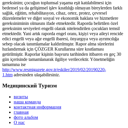
gereksinim; çocuğun toplumsal yaşama eşit katılabilmesi için
bedensel ya da gelişimsel işlev kısıtlılığı olmayan bireylerden farklı
sağlık, eğitim, rehabilitasyon, cihaz, ortez, protez, çevresel
düzenlemeler ve diğer sosyal ve ekonomik haklara ve hizmetlere
gereksiniminin olmasını ifade etmektedir. Raporda belirtilen özel
gereksinim seviyeleri engelli olarak nitelendirilen çocukları temsil
etmektedir. Yani artık raporda engel oranı, kişiyi veya aileyi rencide
edici engelli veya ağır engelli ibaresi, önyargıya veya ayrımcılığa
sebep olacak tanımlamalar kaldırılmıştır. Rapor alma sürelerini
hızlandırmak için ÇÖZGER Kurullarına süre kısıtlaması
getirilmiştir. Raporlar kişinin başvuru tarihinden itibaren en geç 30
gün içerisinde tamamlanarak ilgiliye verilecektir. Yönetmeliğin
tamamına ise
http://www.resmigazete.gov.tr/eskiler/2019/02/20190220-
1.htm
adresinden ulaşabilirsiniz.
Медицинский Туризм
визиты
наша команда
контактная информация
главная
фото альбом
О нас