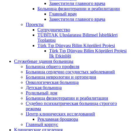
Заместители главного врача
Больница физиотерапии и реабилитации
Главный врач
Заместители главного врача
Проекты
Сотрудничество
TÜBİTAK Uluslararası Bilimsel İşbirlikleri
Toplantısı
Türk Tıp Dünyası Bilim Köprüleri Projesi
Türk Tıp Dünyası Bilim Köprüleri Projesi
İlk Etkinliği
Служебные здания больницы
Больница общего профиля
Больница сердечно сосудистых заболеваний
Больница неврологии и ортопедии
Онкологическая больница
Детская больница
Родильный дом
Больница физиотерапии и реабилитации
Судебно психиатрическая больница строгого
режима
Центр клинических исследований
Рекламная брошюра
Главный корпус
Клинические отделения