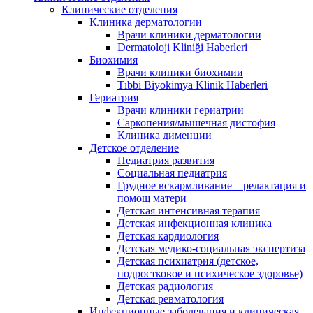
Клинические отделения
Клиника дерматологии
Врачи клиники дерматологии
Dermatoloji Kliniği Haberleri
Биохимия
Врачи клиники биохимии
Tıbbi Biyokimya Klinik Haberleri
Гериатрия
Врачи клиники гериатрии
Саркопения/мышечная дистофия
Клиника дименции
Детское отделение
Педиатрия развития
Социальная педиатрия
Грудное вскармливание – релактация и
помощ матери
Детская интенсивная терапия
Детская инфекционная клиника
Детская кардиология
Детская медико-социальная экспертиза
Детская психиатрия (детское,
подростковое и психическое здоровье)
Детская радиология
Детская ревматология
Инфекционные заболевания и клиническая