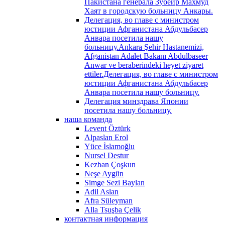
Пакистана генерала Зубейр Махмуд
Хаят в городскую больницу Анкары.
Делегация, во главе с министром
юстиции Афганистана Абдульбасер
Анвара посетила нашу
больницу.Ankara Şehir Hastanemizi,
Afganistan Adalet Bakanı Abdulbaseer
Anwar ve beraberindeki heyet ziyaret
ettiler.Делегация, во главе с министром
юстиции Афганистана Абдульбасер
Анвара посетила нашу больницу.
Делегация минздрава Японии
посетила нашу больницу.
наша команда
Levent Öztürk
Alpaslan Erol
Yüce İslamoğlu
Nursel Destur
Kezban Çoşkun
Neşe Aygün
Simge Sezi Baylan
Adil Aslan
Afra Süleyman
Alla Tsuşba Çelik
контактная информация