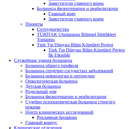
Заместители главного врача
Больница физиотерапии и реабилитации
Главный врач
Заместители главного врача
Проекты
Сотрудничество
TÜBİTAK Uluslararası Bilimsel İşbirlikleri
Toplantısı
Türk Tıp Dünyası Bilim Köprüleri Projesi
Türk Tıp Dünyası Bilim Köprüleri Projesi
İlk Etkinliği
Служебные здания больницы
Больница общего профиля
Больница сердечно сосудистых заболеваний
Больница неврологии и ортопедии
Онкологическая больница
Детская больница
Родильный дом
Больница физиотерапии и реабилитации
Судебно психиатрическая больница строгого
режима
Центр клинических исследований
Рекламная брошюра
Главный корпус
Клинические отделения