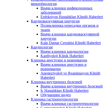
микробиология
Врачи клиники инфекционных
заболеваний
Enfeksiyon Hastalıkları Kliniği Haberleri
Кардиоваскулярная хирургия
Поликлиника пересадки органов и
ткани
Врачи клиники кардиоваскулярной
хирургии
Kalp Damar Cerrahisi Kliniği Haberleri
Кардиология
Врачи клиники кардиологии
Kardiyoloji Klinik Haberleri
Клиника анестезии и реанимации
Врачи клиники анестезии и
реанимации
Anesteziyoloji ve Reanimasyon Kliniği
Haberleri
Клиника внутренних болезней
Врачи клиники внутренних болезней
İç Hastalıkları Kliniği Haberleri
Обучающие видео
Клиника гастроентерологии
Врачи клиники гастроентерологии
Gastroenteroloji Kliniği Haberleri