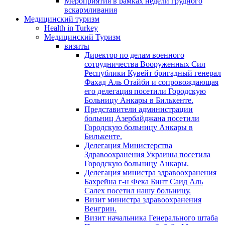
Мероприятия в рамках недели грудного
вскармливания
Медицинский туризм
Health in Turkey
Медицинский Туризм
визиты
Директор по делам военного
сотрудничества Вооруженных Сил
Республики Кувейт бригадный генерал
Фахад Аль Отайби и сопровождающая
его делегация посетили Городскую
Больницу Анкары в Билькенте.
Представители администрации
больниц Азербайджана посетили
Городскую больницу Aнкары в
Билькенте.
Делегация Министерства
Здравоохранения Украины посетила
Городскую больницу Анкары.
Делегация министра здравоохранения
Бахрейна г-н Фека Бинт Саид Аль
Салех посетил нашу больницу.
Визит министра здравоохранения
Венгрии.
Визит начальника Генерального штаба