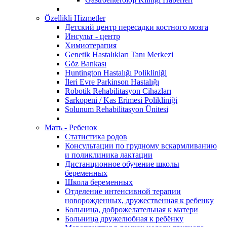
Özellikli Hizmetler
Детский центр пересадки костного мозга
Инсульт - центр
Химиотерапия
Genetik Hastalıkları Tanı Merkezi
Göz Bankası
Huntington Hastalığı Polikliniği
İleri Evre Parkinson Hastalığı
Robotik Rehabilitasyon Cihazları
Sarkopeni / Kas Erimesi Polikliniği
Solunum Rehabilitasyon Ünitesi
Мать - Ребенок
Статистика родов
Консультации по грудному вскармливанию
и поликлиника лактации
Дистанционное обучение школы
беременных
Школа беременных
Отделение интенсивной терапии
новорожденных, дружественная к ребенку
Больница, доброжелательная к матери
Больница дружелюбная к ребёнку