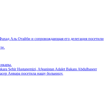
Фахад Аль Отайби и сопровождающая его делегация посетили
те.
Анкары.
 Şehir Hastanemizi, Afganistan Adalet Bakanı Abdulbaseer
ьбасер Анвара посетила нашу больницу.