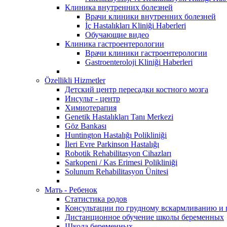
Клиника внутренних болезней
Врачи клиники внутренних болезней
İç Hastalıkları Kliniği Haberleri
Обучающие видео
Клиника гастроентерологии
Врачи клиники гастроентерологии
Gastroenteroloji Kliniği Haberleri
Özellikli Hizmetler
Детский центр пересадки костного мозга
Инсульт - центр
Химиотерапия
Genetik Hastalıkları Tanı Merkezi
Göz Bankası
Huntington Hastalığı Polikliniği
İleri Evre Parkinson Hastalığı
Robotik Rehabilitasyon Cihazları
Sarkopeni / Kas Erimesi Polikliniği
Solunum Rehabilitasyon Ünitesi
Мать - Ребенок
Статистика родов
Консультации по грудному вскармливанию и
Дистанционное обучение школы беременных
Школа беременных