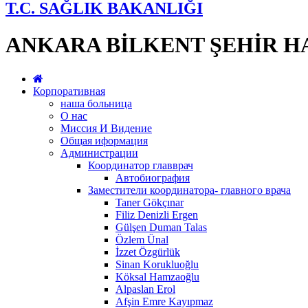
T.C. SAĞLIK BAKANLIĞI
ANKARA BİLKENT ŞEHİR H
Корпоративная
наша больница
О нас
Миссия И Видение
Общая иформация
Администрации
Координатор главврач
Автобиография
Заместители координатора- главного врача
Taner Gökçınar
Filiz Denizli Ergen
Gülşen Duman Talas
Özlem Ünal
İzzet Özgürlük
Sinan Korukluoğlu
Köksal Hamzaoğlu
Alpaslan Erol
Afşin Emre Kayıpmaz