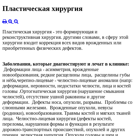
Пластическая хирургия
Пластическая хирургия - это формирующая и
реконструктивная хирургия.
д
ругими словами, в сферу этой
хирургии входит коррекция всех видов врожденных или
приобретенных физических дефектов.
Заболевания, которые диагностируют и лечат
в клинике
:
Деформации лица - асимметрия, врожденные
ново
образования, редкие расщелины лица,
р
асщелин
ы
губы
и
нёба,
ч
ерепно-лицевые - челюстно-лицевые аномалии (напр:
деформации, неровности, недостатки челюсти, лица и костей
головы .Ортогнатическая хирургия (нарушение смыкания
челюстей),
о
тсутствие ушной раковины и другие
деформации. Дефекты носа, опухоли, разрывы. Проблемы со
слюнными железами. Врожденные опухоли, невусы
(родинки),
ново
образования. Травмы костей и мягких тканей
лица. Челюстно-лицевая хирургия (дефекты костей,
переломы, нарушения формы и функции в результате
дорожно-транспортных происшествий, опухолей и других
причин, челюстная хирургия. Опухоли головы и шеи и