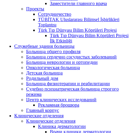
Заместители главного врача
Проекты
Сотрудничество
TÜBİTAK Uluslararası Bilimsel İşbirlikleri
Toplantısı
Türk Tıp Dünyası Bilim Köprüleri Projesi
Türk Tıp Dünyası Bilim Köprüleri Projesi
İlk Etkinliği
Служебные здания больницы
Больница общего профиля
Больница сердечно сосудистых заболеваний
Больница неврологии и ортопедии
Онкологическая больница
Детская больница
Родильный дом
Больница физиотерапии и реабилитации
Судебно психиатрическая больница строгого
режима
Центр клинических исследований
Рекламная брошюра
Главный корпус
Клинические отделения
Клинические отделения
Клиника дерматологии
Врачи клиники дерматологии