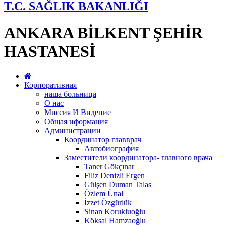
T.C. SAĞLIK BAKANLIĞI
ANKARA BİLKENT ŞEHİR
HASTANESİ
Корпоративная
наша больница
О нас
Миссия И Видение
Общая иформация
Администрации
Координатор главврач
Автобиография
Заместители координатора- главного врача
Taner Gökçınar
Filiz Denizli Ergen
Gülşen Duman Talas
Özlem Ünal
İzzet Özgürlük
Sinan Korukluoğlu
Köksal Hamzaoğlu