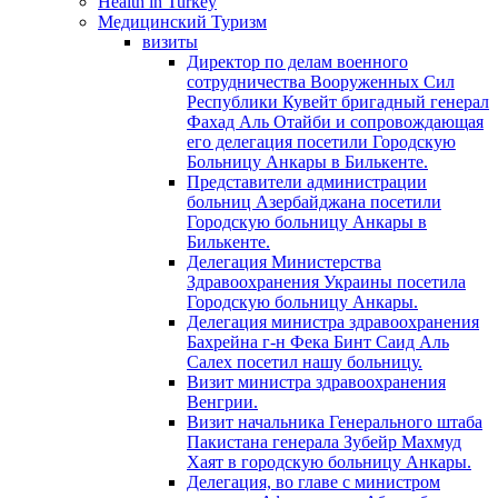
Health in Turkey
Медицинский Туризм
визиты
Директор по делам военного
сотрудничества Вооруженных Сил
Республики Кувейт бригадный генерал
Фахад Аль Отайби и сопровождающая
его делегация посетили Городскую
Больницу Анкары в Билькенте.
Представители администрации
больниц Азербайджана посетили
Городскую больницу Aнкары в
Билькенте.
Делегация Министерства
Здравоохранения Украины посетила
Городскую больницу Анкары.
Делегация министра здравоохранения
Бахрейна г-н Фека Бинт Саид Аль
Салех посетил нашу больницу.
Визит министра здравоохранения
Венгрии.
Визит начальника Генерального штаба
Пакистана генерала Зубейр Махмуд
Хаят в городскую больницу Анкары.
Делегация, во главе с министром