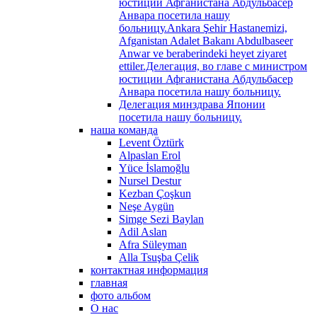
юстиции Афганистана Абдульбасер
Анвара посетила нашу
больницу.Ankara Şehir Hastanemizi,
Afganistan Adalet Bakanı Abdulbaseer
Anwar ve beraberindeki heyet ziyaret
ettiler.Делегация, во главе с министром
юстиции Афганистана Абдульбасер
Анвара посетила нашу больницу.
Делегация минздрава Японии
посетила нашу больницу.
наша команда
Levent Öztürk
Alpaslan Erol
Yüce İslamoğlu
Nursel Destur
Kezban Çoşkun
Neşe Aygün
Simge Sezi Baylan
Adil Aslan
Afra Süleyman
Alla Tsuşba Çelik
контактная информация
главная
фото альбом
О нас