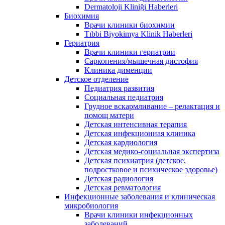
Dermatoloji Kliniği Haberleri
Биохимия
Врачи клиники биохимии
Tıbbi Biyokimya Klinik Haberleri
Гериатрия
Врачи клиники гериатрии
Саркопения/мышечная дистофия
Клиника дименции
Детское отделение
Педиатрия развития
Социальная педиатрия
Грудное вскармливание – релактация и
помощ матери
Детская интенсивная терапия
Детская инфекционная клиника
Детская кардиология
Детская медико-социальная экспертиза
Детская психиатрия (детское,
подростковое и психическое здоровье)
Детская радиология
Детская ревматология
Инфекционные заболевания и клиническая
микробиология
Врачи клиники инфекционных
заболеваний