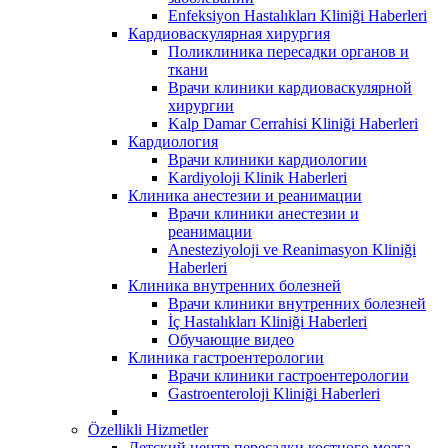
Enfeksiyon Hastalıkları Kliniği Haberleri
Кардиоваскулярная хирургия
Поликлиника пересадки органов и
ткани
Врачи клиники кардиоваскулярной
хирургии
Kalp Damar Cerrahisi Kliniği Haberleri
Кардиология
Врачи клиники кардиологии
Kardiyoloji Klinik Haberleri
Клиника анестезии и реанимации
Врачи клиники анестезии и
реанимации
Anesteziyoloji ve Reanimasyon Kliniği
Haberleri
Клиника внутренних болезней
Врачи клиники внутренних болезней
İç Hastalıkları Kliniği Haberleri
Обучающие видео
Клиника гастроентерологии
Врачи клиники гастроентерологии
Gastroenteroloji Kliniği Haberleri
Özellikli Hizmetler
Детский центр пересадки костного мозга