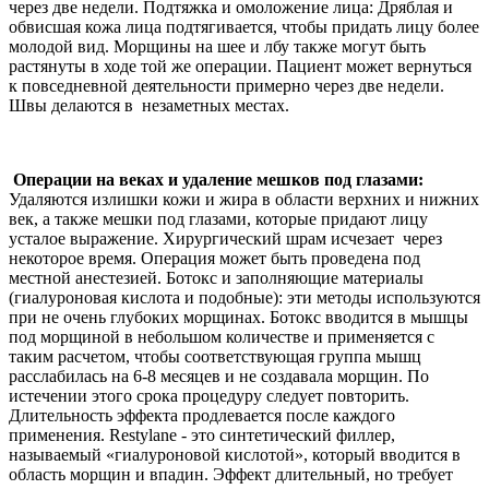
через две недели. Подтяжка и омоложение лица:
Дряблая
и
обвисшая кожа лица
под
тягивается, чтобы придать лицу более
молодой вид. Морщины на шее и лбу также могут быть
растянуты в ходе той же операции.
Пациент
может вернуться
к повседневной деятельности примерно через две недели.
Ш
вы
делаются в
незаметных
местах.
Операции на веках и удаление мешков под глазами:
Удаляются излишки кожи и жира в области верхних и нижних
век, а также мешки
под глазами
,
которые придают
лицу
усталое выражение. Хирургический шрам исчезает через
некоторое время. Операция может быть проведена под
местной анестезией. Ботокс и заполняющие материалы
(гиалуроновая кислота и подобные): эти методы используются
при не очень глубоких морщинах. Ботокс вводится в мышцы
под морщиной в небольшом количестве и применяется с
таким расчетом, чтобы соответствующая группа мышц
расслабилась на 6-8 месяцев и не создавала морщин. По
истечении этого срока процедуру следует повторить.
Длительность эффекта продлевается после каждого
применения. Restylane - это синтетический филлер,
называемый «гиалуроновой кислотой», который вводится в
область морщин и впадин. Эффект длительный, но требует