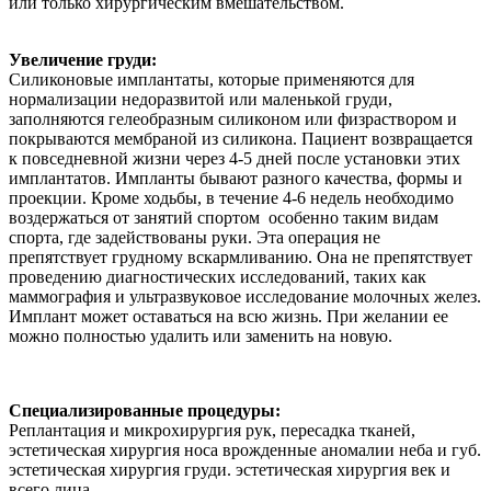
или только хирургическим вмешательством.
Увеличение груди:
Силиконовые имплантаты, которые применяются для
нормализации недоразвитой или маленькой груди,
заполняются гелеобразным силиконом или физраствором и
покрываются мембраной из силикона.
Пациент возвращается
к повседневной жизни
через 4-5 дней после установки этих
имплантатов.
Импланты
бывают разного качества, формы и
проекции.
Кроме
ходьбы, в течение 4-6 недель необходимо
воздержаться от занятий спортом особенно
таким видам
спорта
, где задействованы руки. Эта операция не
препятствует грудному вскармливанию. Она не препятствует
проведению диагностических исследований, таких как
маммография и ультразвуковое исследование молочных желез.
Имплант
может
оставаться
на всю жизнь. При желании ее
можно полностью удалить или заменить на новую.
Специализированные процедуры:
Реплантация и
микрохирургия
рук, пересадка тканей,
э
стетическая хирургия носа
в
рожденные аномалии неба и губ.
э
стетическая хирургия груди.
э
стетическая хирургия век и
всего лица