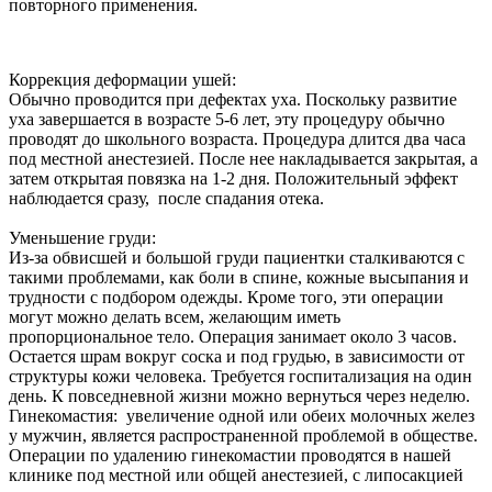
повторного применения.
Коррекция деформации ушей:
Обычно проводится
при дефектах уха. Поскольку развитие
уха завершается в возрасте 5-6 лет, эту процедуру обычно
проводят до школьного возраста. Процедура длится два часа
под местной анестезией. После нее накладывается закрытая, а
затем открытая повязка на 1-2 дня. Положительный эффект
наблюдается сразу, после спадания отека.
Уменьшение груди:
Из-за обвисшей и большой груди пациентки сталкиваются с
такими проблемами, как боли в спине, кожные высыпания и
трудности с подбором одежды. Кроме того, эти операции
могут
можно делать всем, желающ
им иметь
пропорциональное тело. Операция занимает около 3 часов.
Остается шрам вокруг соска и под грудью, в зависимости от
структуры кожи человека. Требуется госпитализация на один
день. К повседневной жизни можно вернуться через неделю.
Гинекомастия: увеличение одной или обеих молочных желез
у мужчин, является распространенной проблемой в обществе.
Операции по удалению гинекомастии проводятся в нашей
клинике под местной или общей анестезией, с липосакцией