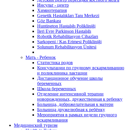
Инсульт - центр
Химиотерапия
Genetik Hastalıkları Tanı Merkezi
Göz Bankası
Huntington Hastalığı Polikliniği
İleri Evre Parkinson Hastalığı
Robotik Rehabilitasyon Cihazları
Sarkopeni / Kas Erimesi Polikliniği
Solunum Rehabilitasyon Ünitesi
Мать - Ребенок
Статистика родов
Консультации по грудному вскармливанию
и поликлиника лактации
Дистанционное обучение школы
беременных
Школа беременных
Отделение интенсивной терапии
новорожденных, дружественная к ребенку
Больница, доброжелательная к матери
Больница дружелюбная к ребёнку
Мероприятия в рамках недели грудного
вскармливания
Медицинский туризм