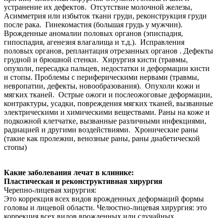
устранение их дефектов. Отсутствие молочной железы,
Асимметрия или избыток ткани груди,
р
еконструкция груди
после рака. Гинекомастия (большая грудь у мужчин).
Врожденные аномалии половых органов (эписпадия,
гипоспадия, агенезия влагалища и т.д.). Исправления
половых органов, реплантация отрезанных органов . Дефекты
грудной и брюшной стенки. Хирургия кисти (
т
равмы,
опухоли, пересадка пальцев,
н
едостатки и деформации кисти
и стопы. Проблемы с периферическими нервами (травмы,
невропатии, дефекты,
ново
образования). Опухоли кожи и
мягких тканей. Острые ожоги и послеожоговые деформации,
контрактуры, усадки, повреждения мягких тканей, вызванные
электрическими и химическими веществами. Раны на коже и
подкожной клетчатке, вызванные различными инфекциями,
радиацией и другими воздействиями. Хронические раны
(такие как пролежни, венозные раны, раны диабетической
стопы)
Какие заболевания леч
ат в
клиник
е
:
Пластическая и реконструктивная хирургия
Черепно-лицевая хирургия:
Это коррекция всех видов врожденных деформаций формы
головы и лицевой области. Челюстно-лицевая хирургия: это
коррекция всех видов врожденных или случайных