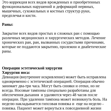
Это коррекция всех видов врожденных и приобретенных
функциональных нарушений и деформаций нервных,
мышечных, сухожильных и костных структур руки,
предплечья и кисти.
Раны:
З
акрытие всех видов простых и сложных ран с помощью
различных медицинских и хирургических методов. Леч
ение
хронически
х
ран, ран, вызванны
х
сосудистыми причинами,
которые не поддаются закрытию, пролежни и диабетические
раны.
Операции эстетической хирургии
Хирургия носа:
Девиация (внутреннее искривление) может быть исправлена
одновременно с эстетической операцией. Операция обычно
занимает два-три часа. Могут быть синяки и отеки, но не
всегда. Носовые тампоны специально разработаны для
обеспечения дыхания и удаляются через 48 часов после
операции. При удалении тампона может возникнуть боль. На
неделю накладывается гипсовая повязка и еще на неделю -
повязка. Пациент может вернуться к
повседневной
жизни