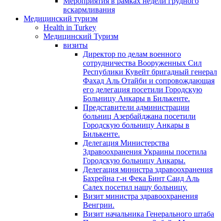
Мероприятия в рамках недели грудного
вскармливания
Медицинский туризм
Health in Turkey
Медицинский Туризм
визиты
Директор по делам военного
сотрудничества Вооруженных Сил
Республики Кувейт бригадный генерал
Фахад Аль Отайби и сопровождающая
его делегация посетили Городскую
Больницу Анкары в Билькенте.
Представители администрации
больниц Азербайджана посетили
Городскую больницу Aнкары в
Билькенте.
Делегация Министерства
Здравоохранения Украины посетила
Городскую больницу Анкары.
Делегация министра здравоохранения
Бахрейна г-н Фека Бинт Саид Аль
Салех посетил нашу больницу.
Визит министра здравоохранения
Венгрии.
Визит начальника Генерального штаба