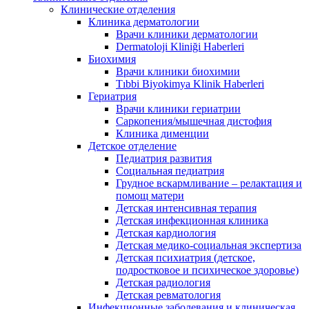
Клинические отделения
Клиника дерматологии
Врачи клиники дерматологии
Dermatoloji Kliniği Haberleri
Биохимия
Врачи клиники биохимии
Tıbbi Biyokimya Klinik Haberleri
Гериатрия
Врачи клиники гериатрии
Саркопения/мышечная дистофия
Клиника дименции
Детское отделение
Педиатрия развития
Социальная педиатрия
Грудное вскармливание – релактация и
помощ матери
Детская интенсивная терапия
Детская инфекционная клиника
Детская кардиология
Детская медико-социальная экспертиза
Детская психиатрия (детское,
подростковое и психическое здоровье)
Детская радиология
Детская ревматология
Инфекционные заболевания и клиническая