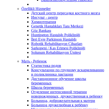
Özellikli Hizmetler
Детский центр пересадки костного мозга
Инсульт - центр
Химиотерапия
Genetik Hastalıkları Tanı Merkezi
Göz Bankası
Huntington Hastalığı Polikliniği
İleri Evre Parkinson Hastalığı
Robotik Rehabilitasyon Cihazları
Sarkopeni / Kas Erimesi Polikliniği
Solunum Rehabilitasyon Ünitesi
Мать - Ребенок
Статистика родов
Консультации по грудному вскармливанию
и поликлиника лактации
Дистанционное обучение школы
беременных
Школа беременных
Отделение интенсивной терапии
новорожденных, дружественная к ребенку
Больница, доброжелательная к матери
Больница дружелюбная к ребёнку