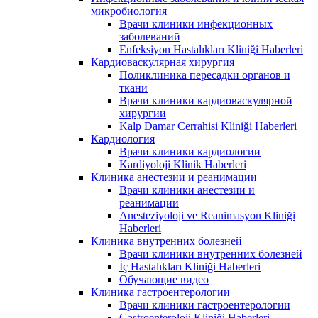
микробиология
Врачи клиники инфекционных
заболеваний
Enfeksiyon Hastalıkları Kliniği Haberleri
Кардиоваскулярная хирургия
Поликлиника пересадки органов и
ткани
Врачи клиники кардиоваскулярной
хирургии
Kalp Damar Cerrahisi Kliniği Haberleri
Кардиология
Врачи клиники кардиологии
Kardiyoloji Klinik Haberleri
Клиника анестезии и реанимации
Врачи клиники анестезии и
реанимации
Anesteziyoloji ve Reanimasyon Kliniği
Haberleri
Клиника внутренних болезней
Врачи клиники внутренних болезней
İç Hastalıkları Kliniği Haberleri
Обучающие видео
Клиника гастроентерологии
Врачи клиники гастроентерологии
Gastroenteroloji Kliniği Haberleri