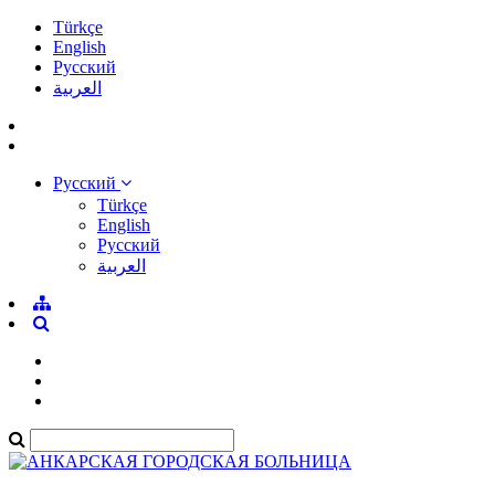
Türkçe
English
Pусский
العربية
Pусский
Türkçe
English
Pусский
العربية