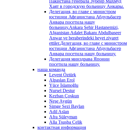
Пакистана генерала Зубейр Махмуд
Хаят в городскую больницу Анкары.
Делегация, во главе с министром
юстиции Афганистана Абдульбасер
Анвара посетила нашу
больницу.Ankara Şehir Hastanemizi,
Afganistan Adalet Bakanı Abdulbaseer
Anwar ve beraberindeki heyet ziyaret
ettiler.Делегация, во главе с министром
юстиции Афганистана Абдульбасер
Анвара посетила нашу больницу.
Делегация минздрава Японии
посетила нашу больницу.
наша команда
Levent Öztürk
Alpaslan Erol
Yüce İslamoğlu
Nursel Destur
Kezban Çoşkun
Neşe Aygün
Simge Sezi Baylan
Adil Aslan
Afra Süleyman
Alla Tsuşba Çelik
контактная информация