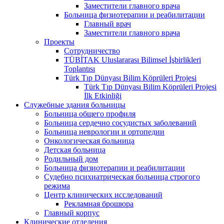
Заместители главного врача
Больница физиотерапии и реабилитации
Главный врач
Заместители главного врача
Проекты
Сотрудничество
TÜBİTAK Uluslararası Bilimsel İşbirlikleri
Toplantısı
Türk Tıp Dünyası Bilim Köprüleri Projesi
Türk Tıp Dünyası Bilim Köprüleri Projesi
İlk Etkinliği
Служебные здания больницы
Больница общего профиля
Больница сердечно сосудистых заболеваний
Больница неврологии и ортопедии
Онкологическая больница
Детская больница
Родильный дом
Больница физиотерапии и реабилитации
Судебно психиатрическая больница строгого
режима
Центр клинических исследований
Рекламная брошюра
Главный корпус
Клинические отделения