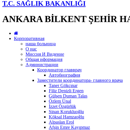
T.C. SAĞLIK BAKANLIĞI
ANKARA BİLKENT ŞEHİR H
Корпоративная
наша больница
О нас
Миссия И Видение
Общая иформация
Администрации
Координатор главврач
Автобиография
Заместители координатора- главного врача
Taner Gökçınar
Filiz Denizli Ergen
Gülşen Duman Talas
Özlem Ünal
İzzet Özgürlük
Sinan Korukluoğlu
Köksal Hamzaoğlu
Alpaslan Erol
Afşin Emre Kayıpmaz