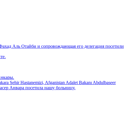
Фахад Аль Отайби и сопровождающая его делегация посетили
те.
Анкары.
 Şehir Hastanemizi, Afganistan Adalet Bakanı Abdulbaseer
ьбасер Анвара посетила нашу больницу.