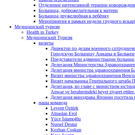
Отделение интенсивной терапии новорожденн
Больница, доброжелательная к матери
Больница дружелюбная к ребёнку
Мероприятия в рамках недели грудного вска
Медицинский туризм
Health in Turkey
Медицинский Туризм
визиты
Директор по делам военного сотруднич
Городскую Больницу Анкары в Билькен
Представители администрации больниц
Делегация Министерства Здравоохране
Делегация министра здравоохранения Б
Визит министра здравоохранения Венгр
Визит начальника Генерального штаба 
Делегация, во главе с министром юстици
Anwar ve beraberindeki heyet ziyaret et
Делегация минздрава Японии посетила 
наша команда
Levent Öztürk
Alpaslan Erol
Yüce İslamoğlu
Nursel Destur
Kezban Çoşkun