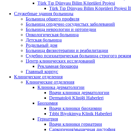
Türk Tıp Dünyası Bilim Köprüleri Projesi
Türk Tıp Dünyası Bilim Köprüleri Projesi İl
Служебные здания больницы
Больница общего профиля
Больница сердечно сосудистых заболеваний
Больница неврологии и ортопедии
Онкологическая больница
Детская больница
Родильный дом
Больница физиотерапии и реабилитации
Судебно психиатрическая больница строгого режи
Центр клинических исследований
Рекламная брошюра
Главный корпус
Клинические отделения
Клинические отделения
Клиника дерматологии
Врачи клиники дерматологии
Dermatoloji Kliniği Haberleri
Биохимия
Врачи клиники биохимии
Tıbbi Biyokimya Klinik Haberleri
Гериатрия
Врачи клиники гериатрии
Саркопения/мышечная дистофия