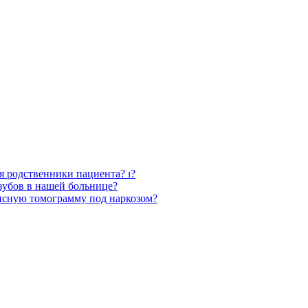
ся родственники пациента? ı?
зубов в нашей больнице?
нсную томограмму под наркозом?