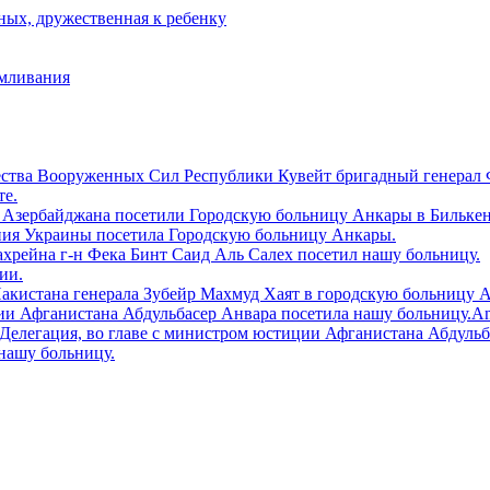
ых, дружественная к ребенку
рмливания
ества Вооруженных Сил Республики Кувейт бригадный генерал 
те.
 Азербайджана посетили Городскую больницу Aнкары в Билькен
ния Украины посетила Городскую больницу Анкары.
ахрейна г-н Фека Бинт Саид Аль Салех посетил нашу больницу.
ии.
Пакистана генерала Зубейр Махмуд Хаят в городскую больницу 
и Афганистана Абдульбасер Анвара посетила нашу больницу.Ankara
tiler.Делегация, во главе с министром юстиции Афганистана Абдул
нашу больницу.