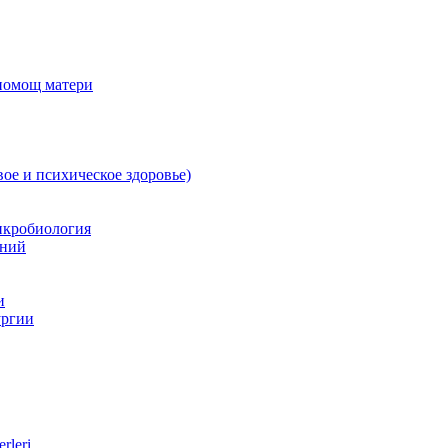
 помощ матери
вое и психическое здоровье)
икробиология
аний
и
ургии
rleri