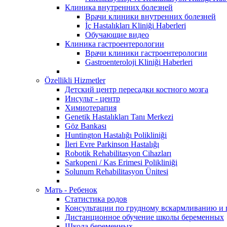
Клиника внутренних болезней
Врачи клиники внутренних болезней
İç Hastalıkları Kliniği Haberleri
Обучающие видео
Клиника гастроентерологии
Врачи клиники гастроентерологии
Gastroenteroloji Kliniği Haberleri
Özellikli Hizmetler
Детский центр пересадки костного мозга
Инсульт - центр
Химиотерапия
Genetik Hastalıkları Tanı Merkezi
Göz Bankası
Huntington Hastalığı Polikliniği
İleri Evre Parkinson Hastalığı
Robotik Rehabilitasyon Cihazları
Sarkopeni / Kas Erimesi Polikliniği
Solunum Rehabilitasyon Ünitesi
Мать - Ребенок
Статистика родов
Консультации по грудному вскармливанию и
Дистанционное обучение школы беременных
Школа беременных