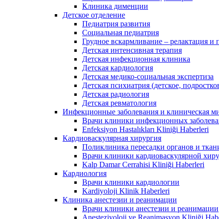
Клиника дименции
Детское отделение
Педиатрия развития
Социальная педиатрия
Грудное вскармливание – релактация и
Детская интенсивная терапия
Детская инфекционная клиника
Детская кардиология
Детская медико-социальная экспертиза
Детская психиатрия (детское, подростко
Детская радиология
Детская ревматология
Инфекционные заболевания и клиническая м
Врачи клиники инфекционных заболев
Enfeksiyon Hastalıkları Kliniği Haberleri
Кардиоваскулярная хирургия
Поликлиника пересадки органов и ткан
Врачи клиники кардиоваскулярной хир
Kalp Damar Cerrahisi Kliniği Haberleri
Кардиология
Врачи клиники кардиологии
Kardiyoloji Klinik Haberleri
Клиника анестезии и реанимации
Врачи клиники анестезии и реанимации
Anesteziyoloji ve Reanimasyon Kliniği Habe