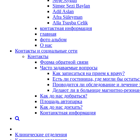
Neşe Aygün
Simge Sezi Baylan
Adil Aslan
Afra Süleyman
Alla Tsuşba Çelik
контактная информация
главная
фото альбом
О нас
Контакты и социальные сети
Контакты
Форма обратной связи
Часто задаваемые вопросы
Как записаться на прием к врачу?
Есть ли гостиница, где могли бы остать
Проводится ли обследование и лечение 
Делают ли в больнице магнитно-резона
Как до нас добраться?
Площадь автопарка
Как до нас доехать?
Контанктная информация
Клинические отделения