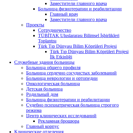
Заместители главного врача
Больница физиотерапии и реабилитации
Главный врач
Заместители главного врача
Проекты
Сотрудничество
TÜBİTAK Uluslararası Bilimsel İşbirlikleri
Toplantısı
Türk Tıp Dünyası Bilim Köprüleri Projesi
Türk Tıp Dünyası Bilim Köprüleri Projesi
İlk Etkinliği
Служебные здания больницы
Больница общего профиля
Больница сердечно сосудистых заболеваний
Больница неврологии и ортопедии
Онкологическая больница
Детская больница
Родильный дом
Больница физиотерапии и реабилитации
Судебно психиатрическая больница строгого
режима
Центр клинических исследований
Рекламная брошюра
Главный корпус
Клинические отделения