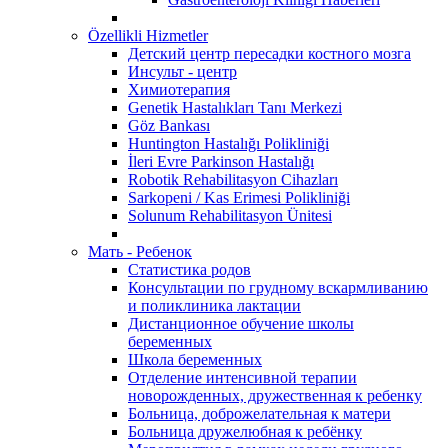
Özellikli Hizmetler
Детский центр пересадки костного мозга
Инсульт - центр
Химиотерапия
Genetik Hastalıkları Tanı Merkezi
Göz Bankası
Huntington Hastalığı Polikliniği
İleri Evre Parkinson Hastalığı
Robotik Rehabilitasyon Cihazları
Sarkopeni / Kas Erimesi Polikliniği
Solunum Rehabilitasyon Ünitesi
Мать - Ребенок
Статистика родов
Консультации по грудному вскармливанию
и поликлиника лактации
Дистанционное обучение школы
беременных
Школа беременных
Отделение интенсивной терапии
новорожденных, дружественная к ребенку
Больница, доброжелательная к матери
Больница дружелюбная к ребёнку