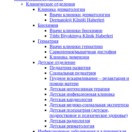
Клинические отделения
Клиника дерматологии
Врачи клиники дерматологии
Dermatoloji Kliniği Haberleri
Биохимия
Врачи клиники биохимии
Tıbbi Biyokimya Klinik Haberleri
Гериатрия
Врачи клиники гериатрии
Саркопения/мышечная дистофия
Клиника дименции
Детское отделение
Педиатрия развития
Социальная педиатрия
Грудное вскармливание – релактация и
помощ матери
Детская интенсивная терапия
Детская инфекционная клиника
Детская кардиология
Детская медико-социальная экспертиза
Детская психиатрия (детское,
подростковое и психическое здоровье)
Детская радиология
Детская ревматология
Инфекционные заболевания и клиническая