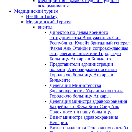
Мероприятия в рамках недели грудного
вскармливания
Медицинский туризм
Health in Turkey
Медицинский Туризм
визиты
Директор по делам военного
сотрудничества Вооруженных Сил
Республики Кувейт бригадный генерал
Фахад Аль Отайби и сопровождающая
его делегация посетили Городскую
Больницу Анкары в Билькенте.
Представители администрации
больниц Азербайджана посетили
Городскую больницу Aнкары в
Билькенте.
Делегация Министерства
Здравоохранения Украины посетила
Городскую больницу Анкары.
Делегация министра здравоохранения
Бахрейна г-н Фека Бинт Саид Аль
Салех посетил нашу больницу.
Визит министра здравоохранения
Венгрии.
Визит начальника Генерального штаба