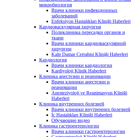
микробиология
Врачи клиники инфекционных
заболеваний
Enfeksiyon Hastalıkları Kliniği Haberleri
Кардиоваскулярная хирургия
Поликлиника пересадки органов и
ткани
Врачи клиники кардиоваскулярной
хирургии
Kalp Damar Cerrahisi Kliniği Haberleri
Кардиология
Врачи клиники кардиологии
Kardiyoloji Klinik Haberleri
Клиника анестезии и реанимации
Врачи клиники анестезии и
реанимации
Anesteziyoloji ve Reanimasyon Kliniği
Haberleri
Клиника внутренних болезней
Врачи клиники внутренних болезней
İç Hastalıkları Kliniği Haberleri
Обучающие видео
Клиника гастроентерологии
Врачи клиники гастроентерологии
Gastroenteroloji Kliniği Haberleri