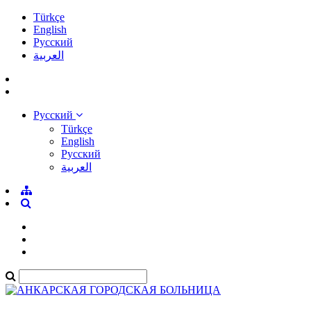
Türkçe
English
Pусский
العربية
Pусский
Türkçe
English
Pусский
العربية