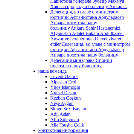
Пакистана генерала Зубейр Махмуд
Хаят в городскую больницу Анкары.
Делегация, во главе с министром
юстиции Афганистана Абдульбасер
Анвара посетила нашу
больницу.Ankara Şehir Hastanemizi,
Afganistan Adalet Bakanı Abdulbaseer
Anwar ve beraberindeki heyet ziyaret
ettiler.Делегация, во главе с министром
юстиции Афганистана Абдульбасер
Анвара посетила нашу больницу.
Делегация минздрава Японии
посетила нашу больницу.
наша команда
Levent Öztürk
Alpaslan Erol
Yüce İslamoğlu
Nursel Destur
Kezban Çoşkun
Neşe Aygün
Simge Sezi Baylan
Adil Aslan
Afra Süleyman
Alla Tsuşba Çelik
контактная информация