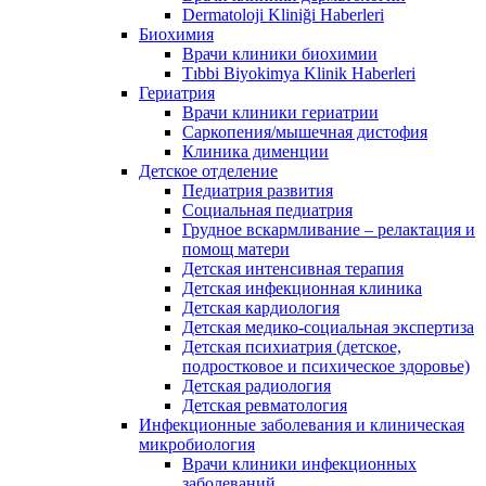
Dermatoloji Kliniği Haberleri
Биохимия
Врачи клиники биохимии
Tıbbi Biyokimya Klinik Haberleri
Гериатрия
Врачи клиники гериатрии
Саркопения/мышечная дистофия
Клиника дименции
Детское отделение
Педиатрия развития
Социальная педиатрия
Грудное вскармливание – релактация и
помощ матери
Детская интенсивная терапия
Детская инфекционная клиника
Детская кардиология
Детская медико-социальная экспертиза
Детская психиатрия (детское,
подростковое и психическое здоровье)
Детская радиология
Детская ревматология
Инфекционные заболевания и клиническая
микробиология
Врачи клиники инфекционных
заболеваний