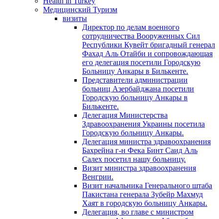
Health in Turkey
Медицинский Туризм
визиты
Директор по делам военного
сотрудничества Вооруженных Сил
Республики Кувейт бригадный генерал
Фахад Аль Отайби и сопровождающая
его делегация посетили Городскую
Больницу Анкары в Билькенте.
Представители администрации
больниц Азербайджана посетили
Городскую больницу Aнкары в
Билькенте.
Делегация Министерства
Здравоохранения Украины посетила
Городскую больницу Анкары.
Делегация министра здравоохранения
Бахрейна г-н Фека Бинт Саид Аль
Салех посетил нашу больницу.
Визит министра здравоохранения
Венгрии.
Визит начальника Генерального штаба
Пакистана генерала Зубейр Махмуд
Хаят в городскую больницу Анкары.
Делегация, во главе с министром