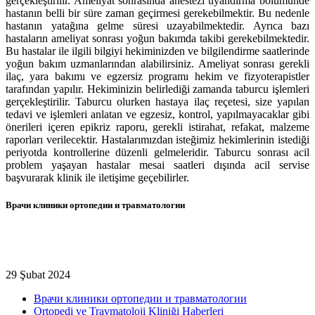
gerçekleştirilir. Ameliyat sonrasında anestezi uyandırma bölümünde
hastanın belli bir süre zaman geçirmesi gerekebilmektir. Bu nedenle
hastanın yatağına gelme süresi uzayabilmektedir. Ayrıca bazı
hastaların ameliyat sonrası yoğun bakımda takibi gerekebilmektedir.
Bu hastalar ile ilgili bilgiyi hekiminizden ve bilgilendirme saatlerinde
yoğun bakım uzmanlarından alabilirsiniz. Ameliyat sonrası gerekli
ilaç, yara bakımı ve egzersiz programı hekim ve fizyoterapistler
tarafından yapılır. Hekiminizin belirlediği zamanda taburcu işlemleri
gerçekleştirilir. Taburcu olurken hastaya ilaç reçetesi, size yapılan
tedavi ve işlemleri anlatan ve egzesiz, kontrol, yapılmayacaklar gibi
önerileri içeren epikriz raporu, gerekli istirahat, refakat, malzeme
raporları verilecektir. Hastalarımızdan isteğimiz hekimlerinin istediği
periyotda kontrollerine düzenli gelmeleridir. Taburcu sonrası acil
problem yaşayan hastalar mesai saatleri dışında acil servise
başvurarak klinik ile iletişime geçebilirler.
Врачи клиники ортопедии и травматологии
29 Şubat 2024
Врачи клиники ортопедии и травматологии
Ortopedi ve Travmatoloji Kliniği Haberleri