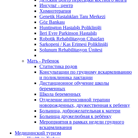
Инсульт - центр
Химиотерапия
Genetik Hastalıkları Tanı Merkezi
Göz Bankası
Huntington Hastalığı Polikliniği
İleri Evre Parkinson Hastalığı
Robotik Rehabilitasyon Cihazları
Sarkopeni / Kas Erimesi Polikliniği
Solunum Rehabilitasyon Ünitesi
Мать - Ребенок
Статистика родов
Консультации по грудному вскармливанию
и поликлиника лактации
Дистанционное обучение школы
беременных
Школа беременных
Отделение интенсивной терапии
новорожденных, дружественная к ребенку
Больница, доброжелательная к матери
Больница дружелюбная к ребёнку
Мероприятия в рамках недели грудного
вскармливания
Медицинский туризм