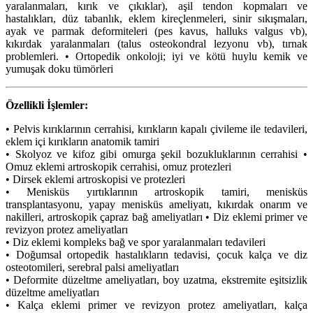
yaralanmaları, kırık ve çıkıklar), aşil tendon kopmaları ve
hastalıkları, düz tabanlık, eklem kireçlenmeleri, sinir sıkışmaları,
ayak ve parmak deformiteleri (pes kavus, halluks valgus vb),
kıkırdak yaralanmaları (talus osteokondral lezyonu vb), tırnak
problemleri. • Ortopedik onkoloji; iyi ve kötü huylu kemik ve
yumuşak doku tümörleri
Özellikli İşlemler:
• Pelvis kırıklarının cerrahisi, kırıkların kapalı çivileme ile tedavileri,
eklem içi kırıkların anatomik tamiri
• Skolyoz ve kifoz gibi omurga şekil bozukluklarının cerrahisi •
Omuz eklemi artroskopik cerrahisi, omuz protezleri
• Dirsek eklemi artroskopisi ve protezleri
• Menisküs yırtıklarının artroskopik tamiri, menisküs
transplantasyonu, yapay menisküs ameliyatı, kıkırdak onarım ve
nakilleri, artroskopik çapraz bağ ameliyatları • Diz eklemi primer ve
revizyon protez ameliyatları
• Diz eklemi kompleks bağ ve spor yaralanmaları tedavileri
• Doğumsal ortopedik hastalıkların tedavisi, çocuk kalça ve diz
osteotomileri, serebral palsi ameliyatları
• Deformite düzeltme ameliyatları, boy uzatma, ekstremite eşitsizlik
düzeltme ameliyatları
• Kalça eklemi primer ve revizyon protez ameliyatları, kalça