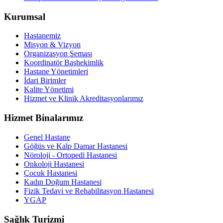
Kurumsal
Hastanemiz
Misyon & Vizyon
Organizasyon Şeması
Koordinatör Başhekimlik
Hastane Yönetimleri
İdari Birimler
Kalite Yönetimi
Hizmet ve Klinik Akreditasyonlarımız
Hizmet Binalarımız
Genel Hastane
Göğüs ve Kalp Damar Hastanesi
Nöroloji - Ortopedi Hastanesi
Onkoloji Hastanesi
Çocuk Hastanesi
Kadın Doğum Hastanesi
Fizik Tedavi ve Rehabilitasyon Hastanesi
YGAP
Sağlık Turizmi