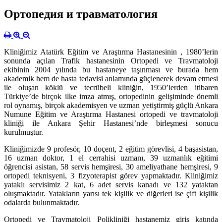
Ортопедия и травматология
Kliniğimiz Atatürk Eğitim ve Araştırma Hastanesinin , 1980’lerin
sonunda açılan Trafik hastanesinin Ortopedi ve Travmatoloji
ekibinin 2004 yılında bu hastaneye taşınması ve burada hem
akademik hem de hasta tedavisi anlamında güçlenerek devam etmesi
ile oluşan köklü ve tecrübeli kliniğin, 1950’lerden itibaren
Türkiye’de birçok ilke imza atmış, ortopedinin gelişiminde önemli
rol oynamış, birçok akademisyen ve uzman yetiştirmiş güçlü Ankara
Numune Eğitim ve Araştırma Hastanesi ortopedi ve travmatoloji
kliniği ile Ankara Şehir Hastanesi’nde birleşmesi sonucu
kurulmuştur.
Kliniğimizde 9 profesör, 10 doçent, 2 eğitim görevlisi, 4 başasistan,
16 uzman doktor, 1 el cerrahisi uzmanı, 39 uzmanlık eğitimi
öğrencisi asistan, 58 servis hemşiresi, 30 ameliyathane hemşiresi, 9
ortopedi teknisyeni, 3 fizyoterapist görev yapmaktadır. Kliniğimiz
yataklı servisimiz 2 kat, 6 adet servis kanadı ve 132 yataktan
oluşmaktadır. Yatakların yarısı tek kişilik ve diğerleri ise çift kişilik
odalarda bulunmaktadır.
Ortopedi ve Travmatoloji Polikliniği hastanemiz giriş katında