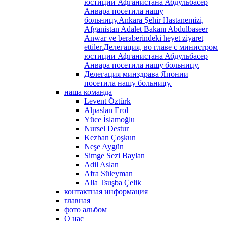
юстиции Афганистана Абдульбасер
Анвара посетила нашу
больницу.Ankara Şehir Hastanemizi,
Afganistan Adalet Bakanı Abdulbaseer
Anwar ve beraberindeki heyet ziyaret
ettiler.Делегация, во главе с министром
юстиции Афганистана Абдульбасер
Анвара посетила нашу больницу.
Делегация минздрава Японии
посетила нашу больницу.
наша команда
Levent Öztürk
Alpaslan Erol
Yüce İslamoğlu
Nursel Destur
Kezban Çoşkun
Neşe Aygün
Simge Sezi Baylan
Adil Aslan
Afra Süleyman
Alla Tsuşba Çelik
контактная информация
главная
фото альбом
О нас