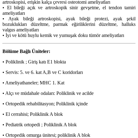
artroskopisi, erişkin kalça çevresi osteotomi ameliyatları
• El bileği açık ve artroskopik sinir gevşetme, el tendon tamiri
ameliyatları
• Ayak bileği artroskopisi, ayak bileği protezi, ayak şekil
bozuklukları düzeltme, parmak eğiriliklerini düzeltme, halluks
valgus ameliyatları
• İyi ve kötü huylu kemik ve yumuşak doku tümör ameliyatları
Bölüme Bağlı Üniteler:
• Poliklinik ; Giriş katı E1 blokta
• Servis: 5. ve 6. kat A,B ve C koridorları
• Ameliyathaneler; MHC 1. Kat
• Alçı ve müdahale odaları: Poliklinik ve acilde
• Ortopedik rehabilitasyon; Poliklinik içinde
• El cerrahisi; Poliklinik A blok
• Pediatrik ortopedi ; Poliklinik A blok
• Ortopedik omurga ünitesi; poliklinik A blok