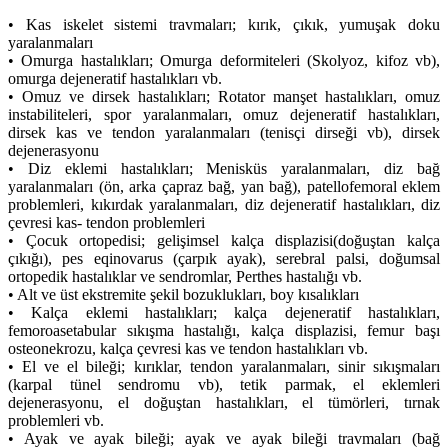
• Kas iskelet sistemi travmaları; kırık, çıkık, yumuşak doku
yaralanmaları
• Omurga hastalıkları; Omurga deformiteleri (Skolyoz, kifoz vb),
omurga dejeneratif hastalıkları vb.
• Omuz ve dirsek hastalıkları; Rotator manşet hastalıkları, omuz
instabiliteleri, spor yaralanmaları, omuz dejeneratif hastalıkları,
dirsek kas ve tendon yaralanmaları (tenisçi dirseği vb), dirsek
dejenerasyonu
• Diz eklemi hastalıkları; Menisküs yaralanmaları, diz bağ
yaralanmaları (ön, arka çapraz bağ, yan bağ), patellofemoral eklem
problemleri, kıkırdak yaralanmaları, diz dejeneratif hastalıkları, diz
çevresi kas- tendon problemleri
• Çocuk ortopedisi; gelişimsel kalça displazisi(doğuştan kalça
çıkığı), pes eqinovarus (çarpık ayak), serebral palsi, doğumsal
ortopedik hastalıklar ve sendromlar, Perthes hastalığı vb.
• Alt ve üst ekstremite şekil bozuklukları, boy kısalıkları
• Kalça eklemi hastalıkları; kalça dejeneratif hastalıkları,
femoroasetabular sıkışma hastalığı, kalça displazisi, femur başı
osteonekrozu, kalça çevresi kas ve tendon hastalıkları vb.
• El ve el bileği; kırıklar, tendon yaralanmaları, sinir sıkışmaları
(karpal tünel sendromu vb), tetik parmak, el eklemleri
dejenerasyonu, el doğuştan hastalıkları, el tümörleri, tırnak
problemleri vb.
• Ayak ve ayak bileği; ayak ve ayak bileği travmaları (bağ