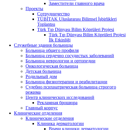
Заместители главного врача
Проекты
Сотрудничество
TÜBİTAK Uluslararası Bilimsel İşbirlikleri
Toplantısı
Türk Tıp Dünyası Bilim Köprüleri Projesi
Türk Tıp Dünyası Bilim Köprüleri Projesi
İlk Etkinliği
Служебные здания больницы
Больница общего профиля
Больница сердечно сосудистых заболеваний
Больница неврологии и ортопедии
Онкологическая больница
Детская больница
Родильный дом
Больница физиотерапии и реабилитации
Судебно психиатрическая больница строгого
режима
Центр клинических исследований
Рекламная брошюра
Главный корпус
Клинические отделения
Клинические отделения
Клиника дерматологии
Врачи клиники дерматологии