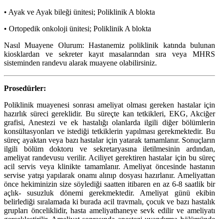
• Ayak ve Ayak bileği ünitesi; Poliklinik A blokta
• Ortopedik onkoloji ünitesi; Poliklinik A blokta
Nasıl Muayene Olurum: Hastanemiz poliklinik katında bulunan
kiosklardan ve sekreter kayıt masalarından sıra veya MHRS
sisteminden randevu alarak muayene olabilirsiniz.
Prosedürler:
Poliklinik muayenesi sonrası ameliyat olması gereken hastalar için
hazırlık süreci gereklidir. Bu süreçte kan tetkikleri, EKG, Akciğer
grafisi, Anestezi ve ek hastalığı olanlarda ilgili diğer bölümlerin
konsültasyonları ve istediği tetkiklerin yapılması gerekmektedir. Bu
süreç ayaktan veya bazı hastalar için yatarak tamamlanır. Sonuçların
ilgili bölüm doktoru ve sekretaryasına iletilmesinin ardından,
ameliyat randevusu verilir. Aciliyet gerektiren hastalar için bu süreç
acil servis veya klinikte tamamlanır. Ameliyat öncesinde hastanın
servise yatışı yapılarak onamı alınıp dosyası hazırlanır. Ameliyattan
önce hekiminizin size söylediği saatten itibaren en az 6-8 saatlik bir
açlık- susuzluk dönemi gerekmektedir. Ameliyat günü ekibin
belirlediği sıralamada ki burada acil travmalı, çocuk ve bazı hastalık
grupları önceliklidir, hasta ameliyathaneye sevk edilir ve ameliyatı