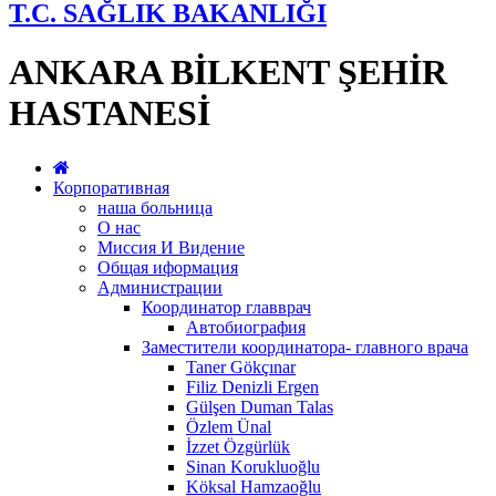
T.C. SAĞLIK BAKANLIĞI
ANKARA BİLKENT ŞEHİR
HASTANESİ
Корпоративная
наша больница
О нас
Миссия И Видение
Общая иформация
Администрации
Координатор главврач
Автобиография
Заместители координатора- главного врача
Taner Gökçınar
Filiz Denizli Ergen
Gülşen Duman Talas
Özlem Ünal
İzzet Özgürlük
Sinan Korukluoğlu
Köksal Hamzaoğlu