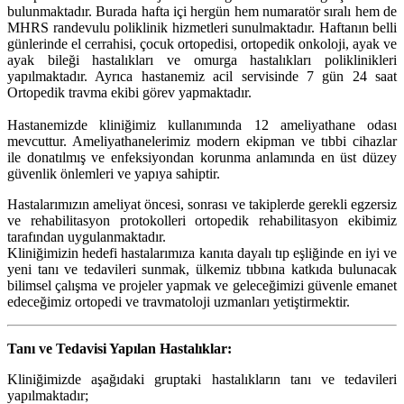
bulunmaktadır. Burada hafta içi hergün hem numaratör sıralı hem de
MHRS randevulu poliklinik hizmetleri sunulmaktadır. Haftanın belli
günlerinde el cerrahisi, çocuk ortopedisi, ortopedik onkoloji, ayak ve
ayak bileği hastalıkları ve omurga hastalıkları poliklinikleri
yapılmaktadır. Ayrıca hastanemiz acil servisinde 7 gün 24 saat
Ortopedik travma ekibi görev yapmaktadır.
Hastanemizde kliniğimiz kullanımında 12 ameliyathane odası
mevcuttur. Ameliyathanelerimiz modern ekipman ve tıbbi cihazlar
ile donatılmış ve enfeksiyondan korunma anlamında en üst düzey
güvenlik önlemleri ve yapıya sahiptir.
Hastalarımızın ameliyat öncesi, sonrası ve takiplerde gerekli egzersiz
ve rehabilitasyon protokolleri ortopedik rehabilitasyon ekibimiz
tarafından uygulanmaktadır.
Kliniğimizin hedefi hastalarımıza kanıta dayalı tıp eşliğinde en iyi ve
yeni tanı ve tedavileri sunmak, ülkemiz tıbbına katkıda bulunacak
bilimsel çalışma ve projeler yapmak ve geleceğimizi güvenle emanet
edeceğimiz ortopedi ve travmatoloji uzmanları yetiştirmektir.
Tanı ve Tedavisi Yapılan Hastalıklar:
Kliniğimizde aşağıdaki gruptaki hastalıkların tanı ve tedavileri
yapılmaktadır;