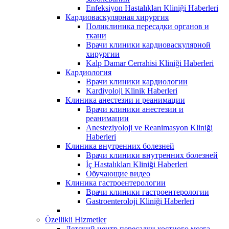
Enfeksiyon Hastalıkları Kliniği Haberleri
Кардиоваскулярная хирургия
Поликлиника пересадки органов и
ткани
Врачи клиники кардиоваскулярной
хирургии
Kalp Damar Cerrahisi Kliniği Haberleri
Кардиология
Врачи клиники кардиологии
Kardiyoloji Klinik Haberleri
Клиника анестезии и реанимации
Врачи клиники анестезии и
реанимации
Anesteziyoloji ve Reanimasyon Kliniği
Haberleri
Клиника внутренних болезней
Врачи клиники внутренних болезней
İç Hastalıkları Kliniği Haberleri
Обучающие видео
Клиника гастроентерологии
Врачи клиники гастроентерологии
Gastroenteroloji Kliniği Haberleri
Özellikli Hizmetler
Детский центр пересадки костного мозга