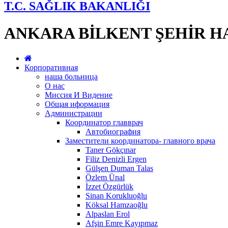
T.C. SAĞLIK BAKANLIĞI
ANKARA BİLKENT ŞEHİR H
Корпоративная
наша больница
О нас
Миссия И Видение
Общая иформация
Администрации
Координатор главврач
Автобиография
Заместители координатора- главного врача
Taner Gökçınar
Filiz Denizli Ergen
Gülşen Duman Talas
Özlem Ünal
İzzet Özgürlük
Sinan Korukluoğlu
Köksal Hamzaoğlu
Alpaslan Erol
Afşin Emre Kayıpmaz