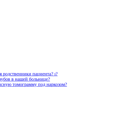
ся родственники пациента? ı?
зубов в нашей больнице?
нсную томограмму под наркозом?