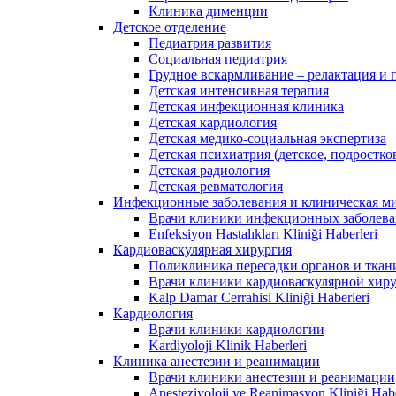
Клиника дименции
Детское отделение
Педиатрия развития
Социальная педиатрия
Грудное вскармливание – релактация и
Детская интенсивная терапия
Детская инфекционная клиника
Детская кардиология
Детская медико-социальная экспертиза
Детская психиатрия (детское, подростко
Детская радиология
Детская ревматология
Инфекционные заболевания и клиническая м
Врачи клиники инфекционных заболев
Enfeksiyon Hastalıkları Kliniği Haberleri
Кардиоваскулярная хирургия
Поликлиника пересадки органов и ткан
Врачи клиники кардиоваскулярной хир
Kalp Damar Cerrahisi Kliniği Haberleri
Кардиология
Врачи клиники кардиологии
Kardiyoloji Klinik Haberleri
Клиника анестезии и реанимации
Врачи клиники анестезии и реанимации
Anesteziyoloji ve Reanimasyon Kliniği Habe