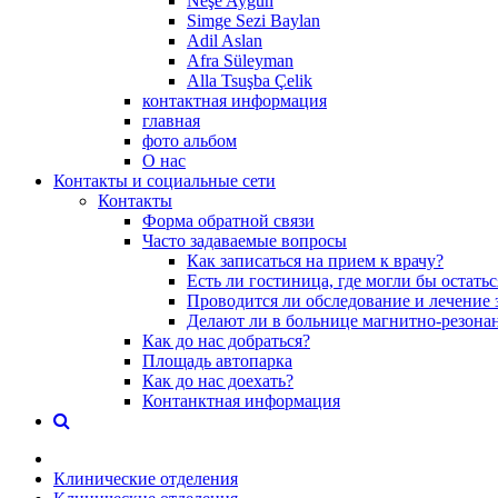
Neşe Aygün
Simge Sezi Baylan
Adil Aslan
Afra Süleyman
Alla Tsuşba Çelik
контактная информация
главная
фото альбом
О нас
Контакты и социальные сети
Контакты
Форма обратной связи
Часто задаваемые вопросы
Как записаться на прием к врачу?
Есть ли гостиница, где могли бы остать
Проводится ли обследование и лечение 
Делают ли в больнице магнитно-резона
Как до нас добраться?
Площадь автопарка
Как до нас доехать?
Контанктная информация
Клинические отделения