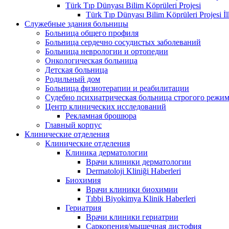
Türk Tıp Dünyası Bilim Köprüleri Projesi
Türk Tıp Dünyası Bilim Köprüleri Projesi İl
Служебные здания больницы
Больница общего профиля
Больница сердечно сосудистых заболеваний
Больница неврологии и ортопедии
Онкологическая больница
Детская больница
Родильный дом
Больница физиотерапии и реабилитации
Судебно психиатрическая больница строгого режи
Центр клинических исследований
Рекламная брошюра
Главный корпус
Клинические отделения
Клинические отделения
Клиника дерматологии
Врачи клиники дерматологии
Dermatoloji Kliniği Haberleri
Биохимия
Врачи клиники биохимии
Tıbbi Biyokimya Klinik Haberleri
Гериатрия
Врачи клиники гериатрии
Саркопения/мышечная дистофия