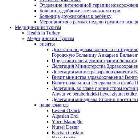
Отделение интенсивной терапии новорожденн
Больница, доброжелательная к матери
Больница дружелюбная к ребёнку
Мероприятия в рамках недели грудного вска
Медицинский туризм
Health in Turkey
Медицинский Туризм
визиты
Директор по делам военного сотруднич
Городскую Больницу Анкары в Билькен
Представители администрации больниц
Делегация Министерства Здравоохране
Делегация министра здравоохранения Б
Визит министра здравоохранения Венгр
Визит начальника Генерального штаба 
Делегация, во главе с министром юстици
Anwar ve beraberindeki heyet ziyaret et
Делегация минздрава Японии посетила 
наша команда
Levent Öztürk
Alpaslan Erol
Yüce İslamoğlu
Nursel Destur
Kezban Çoşkun