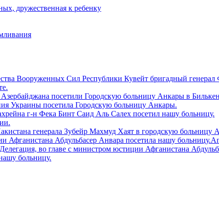
ых, дружественная к ребенку
рмливания
ества Вооруженных Сил Республики Кувейт бригадный генерал 
те.
 Азербайджана посетили Городскую больницу Aнкары в Билькен
ния Украины посетила Городскую больницу Анкары.
ахрейна г-н Фека Бинт Саид Аль Салех посетил нашу больницу.
ии.
Пакистана генерала Зубейр Махмуд Хаят в городскую больницу 
и Афганистана Абдульбасер Анвара посетила нашу больницу.Ankara
tiler.Делегация, во главе с министром юстиции Афганистана Абдул
нашу больницу.