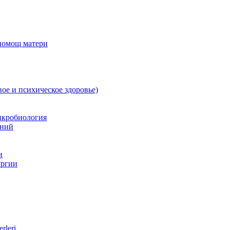
 помощ матери
вое и психическое здоровье)
икробиология
аний
и
ургии
rleri