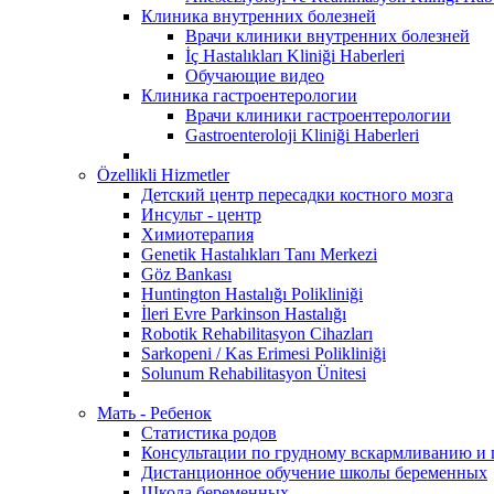
Клиника внутренних болезней
Врачи клиники внутренних болезней
İç Hastalıkları Kliniği Haberleri
Обучающие видео
Клиника гастроентерологии
Врачи клиники гастроентерологии
Gastroenteroloji Kliniği Haberleri
Özellikli Hizmetler
Детский центр пересадки костного мозга
Инсульт - центр
Химиотерапия
Genetik Hastalıkları Tanı Merkezi
Göz Bankası
Huntington Hastalığı Polikliniği
İleri Evre Parkinson Hastalığı
Robotik Rehabilitasyon Cihazları
Sarkopeni / Kas Erimesi Polikliniği
Solunum Rehabilitasyon Ünitesi
Мать - Ребенок
Статистика родов
Консультации по грудному вскармливанию и
Дистанционное обучение школы беременных
Школа беременных