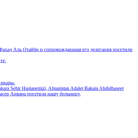
Фахад Аль Отайби и сопровождающая его делегация посетили
те.
Анкары.
 Şehir Hastanemizi, Afganistan Adalet Bakanı Abdulbaseer
ьбасер Анвара посетила нашу больницу.