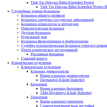
Türk Tıp Dünyası Bilim Köprüleri Projesi
Türk Tıp Dünyası Bilim Köprüleri Projesi İl
Служебные здания больницы
Больница общего профиля
Больница сердечно сосудистых заболеваний
Больница неврологии и ортопедии
Онкологическая больница
Детская больница
Родильный дом
Больница физиотерапии и реабилитации
Судебно психиатрическая больница строгого режи
Центр клинических исследований
Рекламная брошюра
Главный корпус
Клинические отделения
Клинические отделения
Клиника дерматологии
Врачи клиники дерматологии
Dermatoloji Kliniği Haberleri
Биохимия
Врачи клиники биохимии
Tıbbi Biyokimya Klinik Haberleri
Гериатрия
Врачи клиники гериатрии
Саркопения/мышечная дистофия