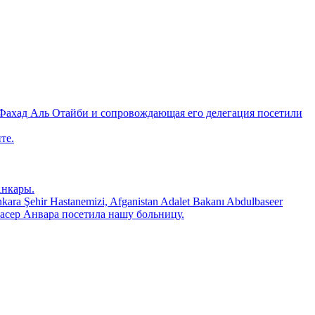
Фахад Аль Отайби и сопровождающая его делегация посетили
те.
Анкары.
 Şehir Hastanemizi, Afganistan Adalet Bakanı Abdulbaseer
ьбасер Анвара посетила нашу больницу.