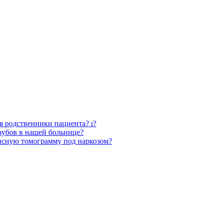
ся родственники пациента? ı?
зубов в нашей больнице?
нсную томограмму под наркозом?