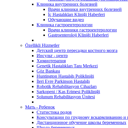
Клиника внутренних болезней
Врачи клиники внутренних болезней
İç Hastalıkları Kliniği Haberleri
Обучающие видео
Клиника гастроентерологии
Врачи клиники гастроентерологии
Gastroenteroloji Kliniği Haberleri
Özellikli Hizmetler
Детский центр пересадки костного мозга
Инсульт - центр
Химиотерапия
Genetik Hastalıkları Tanı Merkezi
Göz Bankası
Huntington Hastalığı Polikliniği
İleri Evre Parkinson Hastalığı
Robotik Rehabilitasyon Cihazları
Sarkopeni / Kas Erimesi Polikliniği
Solunum Rehabilitasyon Ünitesi
Мать - Ребенок
Статистика родов
Консультации по грудному вскармливанию и
Дистанционное обучение школы беременных
Школа беременных