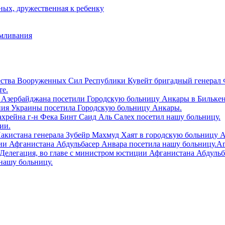
ых, дружественная к ребенку
рмливания
ества Вооруженных Сил Республики Кувейт бригадный генерал 
те.
 Азербайджана посетили Городскую больницу Aнкары в Билькен
ния Украины посетила Городскую больницу Анкары.
ахрейна г-н Фека Бинт Саид Аль Салех посетил нашу больницу.
ии.
Пакистана генерала Зубейр Махмуд Хаят в городскую больницу 
и Афганистана Абдульбасер Анвара посетила нашу больницу.Ankara
tiler.Делегация, во главе с министром юстиции Афганистана Абдул
нашу больницу.