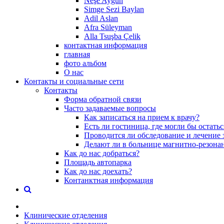
Neşe Aygün
Simge Sezi Baylan
Adil Aslan
Afra Süleyman
Alla Tsuşba Çelik
контактная информация
главная
фото альбом
О нас
Контакты и социальные сети
Контакты
Форма обратной связи
Часто задаваемые вопросы
Как записаться на прием к врачу?
Есть ли гостиница, где могли бы остать
Проводится ли обследование и лечение 
Делают ли в больнице магнитно-резона
Как до нас добраться?
Площадь автопарка
Как до нас доехать?
Контанктная информация
Клинические отделения