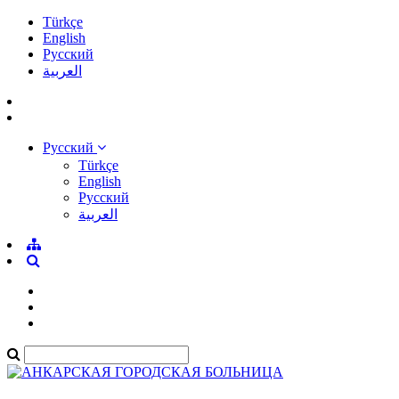
Türkçe
English
Pусский
العربية
Pусский
Türkçe
English
Pусский
العربية