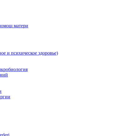
 помощ матери
вое и психическое здоровье)
икробиология
аний
и
ургии
rleri