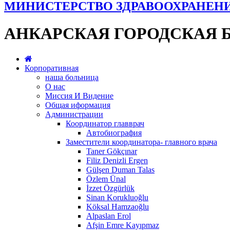
МИНИСТЕРСТВО ЗДРАВООХРАНЕН
АНКАРСКАЯ ГОРОДСКАЯ 
Корпоративная
наша больница
О нас
Миссия И Видение
Общая иформация
Администрации
Координатор главврач
Автобиография
Заместители координатора- главного врача
Taner Gökçınar
Filiz Denizli Ergen
Gülşen Duman Talas
Özlem Ünal
İzzet Özgürlük
Sinan Korukluoğlu
Köksal Hamzaoğlu
Alpaslan Erol
Afşin Emre Kayıpmaz