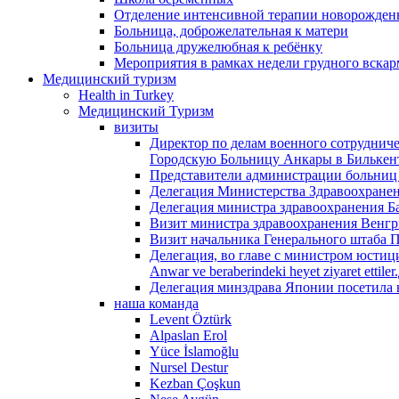
Отделение интенсивной терапии новорожденн
Больница, доброжелательная к матери
Больница дружелюбная к ребёнку
Мероприятия в рамках недели грудного вска
Медицинский туризм
Health in Turkey
Медицинский Туризм
визиты
Директор по делам военного сотруднич
Городскую Больницу Анкары в Билькен
Представители администрации больниц
Делегация Министерства Здравоохране
Делегация министра здравоохранения Б
Визит министра здравоохранения Венгр
Визит начальника Генерального штаба 
Делегация, во главе с министром юстици
Anwar ve beraberindeki heyet ziyaret et
Делегация минздрава Японии посетила 
наша команда
Levent Öztürk
Alpaslan Erol
Yüce İslamoğlu
Nursel Destur
Kezban Çoşkun