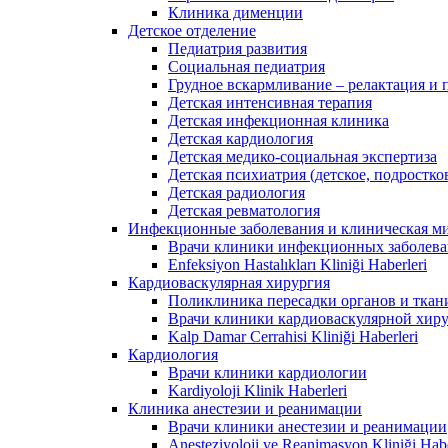
Клиника дименции
Детское отделение
Педиатрия развития
Социальная педиатрия
Грудное вскармливание – релактация и
Детская интенсивная терапия
Детская инфекционная клиника
Детская кардиология
Детская медико-социальная экспертиза
Детская психиатрия (детское, подростко
Детская радиология
Детская ревматология
Инфекционные заболевания и клиническая м
Врачи клиники инфекционных заболев
Enfeksiyon Hastalıkları Kliniği Haberleri
Кардиоваскулярная хирургия
Поликлиника пересадки органов и ткан
Врачи клиники кардиоваскулярной хир
Kalp Damar Cerrahisi Kliniği Haberleri
Кардиология
Врачи клиники кардиологии
Kardiyoloji Klinik Haberleri
Клиника анестезии и реанимации
Врачи клиники анестезии и реанимации
Anesteziyoloji ve Reanimasyon Kliniği Habe