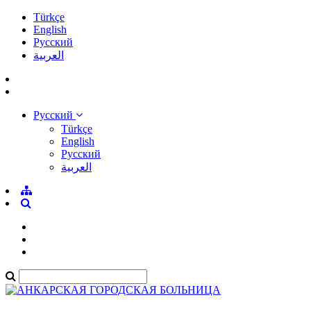
Türkçe
English
Pусский
العربية
Pусский
Türkçe
English
Pусский
العربية