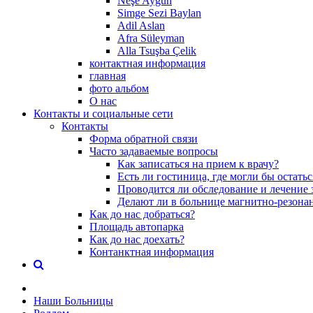
Neşe Aygün
Simge Sezi Baylan
Adil Aslan
Afra Süleyman
Alla Tsuşba Çelik
контактная информация
главная
фото альбом
О нас
Контакты и социальные сети
Контакты
Форма обратной связи
Часто задаваемые вопросы
Как записаться на прием к врачу?
Есть ли гостиница, где могли бы остать
Проводится ли обследование и лечение 
Делают ли в больнице магнитно-резона
Как до нас добраться?
Площадь автопарка
Как до нас доехать?
Контанктная информация
Наши Больницы