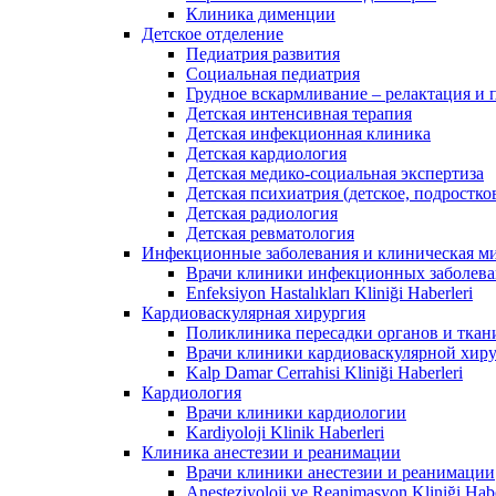
Клиника дименции
Детское отделение
Педиатрия развития
Социальная педиатрия
Грудное вскармливание – релактация и
Детская интенсивная терапия
Детская инфекционная клиника
Детская кардиология
Детская медико-социальная экспертиза
Детская психиатрия (детское, подростко
Детская радиология
Детская ревматология
Инфекционные заболевания и клиническая м
Врачи клиники инфекционных заболев
Enfeksiyon Hastalıkları Kliniği Haberleri
Кардиоваскулярная хирургия
Поликлиника пересадки органов и ткан
Врачи клиники кардиоваскулярной хир
Kalp Damar Cerrahisi Kliniği Haberleri
Кардиология
Врачи клиники кардиологии
Kardiyoloji Klinik Haberleri
Клиника анестезии и реанимации
Врачи клиники анестезии и реанимации
Anesteziyoloji ve Reanimasyon Kliniği Habe