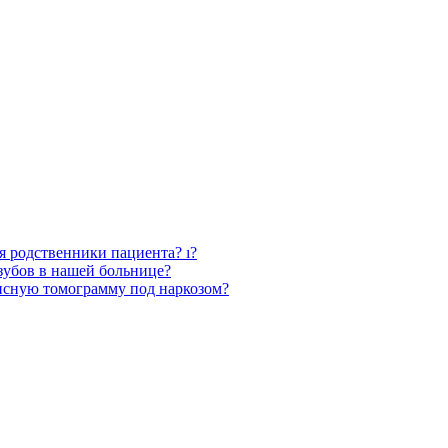
ся родственники пациента? ı?
зубов в нашей больнице?
нсную томограмму под наркозом?