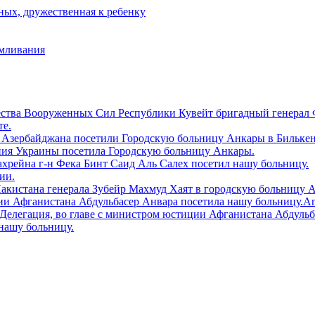
ых, дружественная к ребенку
рмливания
ества Вооруженных Сил Республики Кувейт бригадный генерал 
те.
 Азербайджана посетили Городскую больницу Aнкары в Билькен
ния Украины посетила Городскую больницу Анкары.
ахрейна г-н Фека Бинт Саид Аль Салех посетил нашу больницу.
ии.
Пакистана генерала Зубейр Махмуд Хаят в городскую больницу 
и Афганистана Абдульбасер Анвара посетила нашу больницу.Ankara
tiler.Делегация, во главе с министром юстиции Афганистана Абдул
нашу больницу.