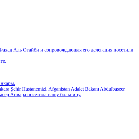
Фахад Аль Отайби и сопровождающая его делегация посетили
те.
Анкары.
 Şehir Hastanemizi, Afganistan Adalet Bakanı Abdulbaseer
ьбасер Анвара посетила нашу больницу.