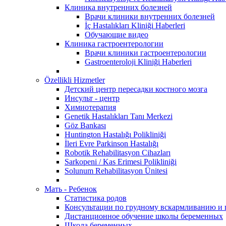
Клиника внутренних болезней
Врачи клиники внутренних болезней
İç Hastalıkları Kliniği Haberleri
Обучающие видео
Клиника гастроентерологии
Врачи клиники гастроентерологии
Gastroenteroloji Kliniği Haberleri
Özellikli Hizmetler
Детский центр пересадки костного мозга
Инсульт - центр
Химиотерапия
Genetik Hastalıkları Tanı Merkezi
Göz Bankası
Huntington Hastalığı Polikliniği
İleri Evre Parkinson Hastalığı
Robotik Rehabilitasyon Cihazları
Sarkopeni / Kas Erimesi Polikliniği
Solunum Rehabilitasyon Ünitesi
Мать - Ребенок
Статистика родов
Консультации по грудному вскармливанию и
Дистанционное обучение школы беременных
Школа беременных