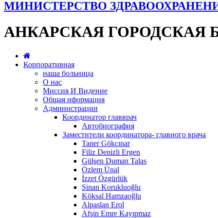
МИНИСТЕРСТВО ЗДРАВООХРАНЕН
АНКАРСКАЯ ГОРОДСКАЯ 
Корпоративная
наша больница
О нас
Миссия И Видение
Общая иформация
Администрации
Координатор главврач
Автобиография
Заместители координатора- главного врача
Taner Gökçınar
Filiz Denizli Ergen
Gülşen Duman Talas
Özlem Ünal
İzzet Özgürlük
Sinan Korukluoğlu
Köksal Hamzaoğlu
Alpaslan Erol
Afşin Emre Kayıpmaz