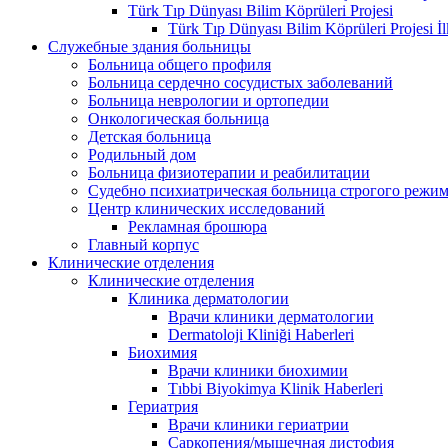
Türk Tıp Dünyası Bilim Köprüleri Projesi
Türk Tıp Dünyası Bilim Köprüleri Projesi İl
Служебные здания больницы
Больница общего профиля
Больница сердечно сосудистых заболеваний
Больница неврологии и ортопедии
Онкологическая больница
Детская больница
Родильный дом
Больница физиотерапии и реабилитации
Судебно психиатрическая больница строгого режи
Центр клинических исследований
Рекламная брошюра
Главный корпус
Клинические отделения
Клинические отделения
Клиника дерматологии
Врачи клиники дерматологии
Dermatoloji Kliniği Haberleri
Биохимия
Врачи клиники биохимии
Tıbbi Biyokimya Klinik Haberleri
Гериатрия
Врачи клиники гериатрии
Саркопения/мышечная дистофия