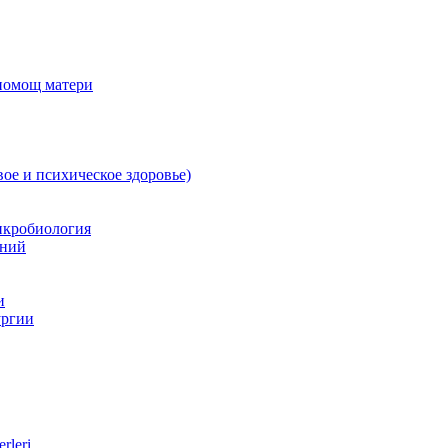
 помощ матери
вое и психическое здоровье)
икробиология
аний
и
ургии
rleri