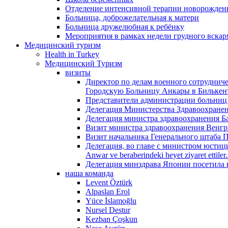
Отделение интенсивной терапии новорожденн
Больница, доброжелательная к матери
Больница дружелюбная к ребёнку
Мероприятия в рамках недели грудного вска
Медицинский туризм
Health in Turkey
Медицинский Туризм
визиты
Директор по делам военного сотруднич
Городскую Больницу Анкары в Билькен
Представители администрации больниц
Делегация Министерства Здравоохране
Делегация министра здравоохранения Б
Визит министра здравоохранения Венгр
Визит начальника Генерального штаба 
Делегация, во главе с министром юстици
Anwar ve beraberindeki heyet ziyaret et
Делегация минздрава Японии посетила 
наша команда
Levent Öztürk
Alpaslan Erol
Yüce İslamoğlu
Nursel Destur
Kezban Çoşkun