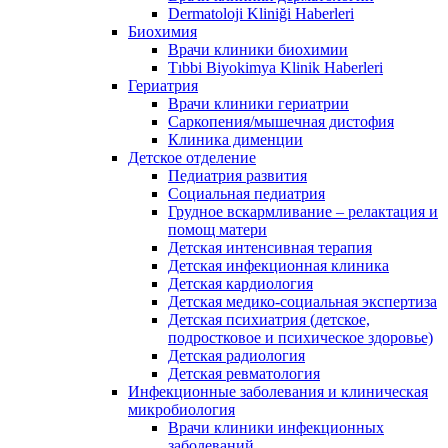
Dermatoloji Kliniği Haberleri
Биохимия
Врачи клиники биохимии
Tıbbi Biyokimya Klinik Haberleri
Гериатрия
Врачи клиники гериатрии
Саркопения/мышечная дистофия
Клиника дименции
Детское отделение
Педиатрия развития
Социальная педиатрия
Грудное вскармливание – релактация и
помощ матери
Детская интенсивная терапия
Детская инфекционная клиника
Детская кардиология
Детская медико-социальная экспертиза
Детская психиатрия (детское,
подростковое и психическое здоровье)
Детская радиология
Детская ревматология
Инфекционные заболевания и клиническая
микробиология
Врачи клиники инфекционных
заболеваний