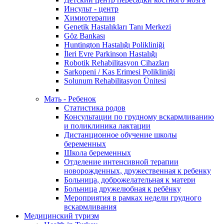
Инсульт - центр
Химиотерапия
Genetik Hastalıkları Tanı Merkezi
Göz Bankası
Huntington Hastalığı Polikliniği
İleri Evre Parkinson Hastalığı
Robotik Rehabilitasyon Cihazları
Sarkopeni / Kas Erimesi Polikliniği
Solunum Rehabilitasyon Ünitesi
Мать - Ребенок
Статистика родов
Консультации по грудному вскармливанию
и поликлиника лактации
Дистанционное обучение школы
беременных
Школа беременных
Отделение интенсивной терапии
новорожденных, дружественная к ребенку
Больница, доброжелательная к матери
Больница дружелюбная к ребёнку
Мероприятия в рамках недели грудного
вскармливания
Медицинский туризм