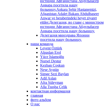
юстиции Афганистана Абдульбасер
Анвара посетила нашу
больницу.Ankara Şehir Hastanemizi,
Afganistan Adalet Bakanı Abdulbaseer
Anwar ve beraberindeki heyet ziyaret
ettiler.Делегация, во главе с министром
юстиции Афганистана Абдульбасер
Анвара посетила нашу больницу.
Делегация минздрава Японии
посетила нашу больницу.
наша команда
Levent Öztürk
Alpaslan Erol
Yüce İslamoğlu
Nursel Destur
Kezban Çoşkun
Neşe Aygün
Simge Sezi Baylan
Adil Aslan
Afra Süleyman
Alla Tsuşba Çelik
контактная информация
главная
фото альбом
О нас