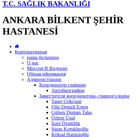
T.C. SAĞLIK BAKANLIĞI
ANKARA BİLKENT ŞEHİR
HASTANESİ
Корпоративная
наша больница
О нас
Миссия И Видение
Общая иформация
Администрации
Координатор главврач
Автобиография
Заместители координатора- главного врача
Taner Gökçınar
Filiz Denizli Ergen
Gülşen Duman Talas
Özlem Ünal
İzzet Özgürlük
Sinan Korukluoğlu
Köksal Hamzaoğlu