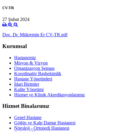
CV-TR
27 Şubat 2024
Doç. Dr. Mükremin Er CV-TR.pdf
Kurumsal
Hastanemiz
Misyon & Vizyon
Organizasyon Şeması
Koordinatör Başhekimlik
Hastane Yönetimleri
İdari Birimler
Kalite Yönetimi
Hizmet ve Klinik Akreditasyonlarımız
Hizmet Binalarımız
Genel Hastane
Göğüs ve Kalp Damar Hastanesi
Nöroloji - Ortopedi Hastanesi