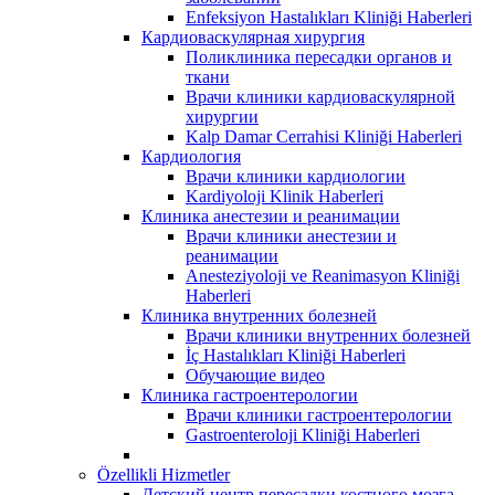
Enfeksiyon Hastalıkları Kliniği Haberleri
Кардиоваскулярная хирургия
Поликлиника пересадки органов и
ткани
Врачи клиники кардиоваскулярной
хирургии
Kalp Damar Cerrahisi Kliniği Haberleri
Кардиология
Врачи клиники кардиологии
Kardiyoloji Klinik Haberleri
Клиника анестезии и реанимации
Врачи клиники анестезии и
реанимации
Anesteziyoloji ve Reanimasyon Kliniği
Haberleri
Клиника внутренних болезней
Врачи клиники внутренних болезней
İç Hastalıkları Kliniği Haberleri
Обучающие видео
Клиника гастроентерологии
Врачи клиники гастроентерологии
Gastroenteroloji Kliniği Haberleri
Özellikli Hizmetler
Детский центр пересадки костного мозга