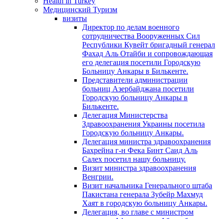
Health in Turkey
Медицинский Туризм
визиты
Директор по делам военного
сотрудничества Вооруженных Сил
Республики Кувейт бригадный генерал
Фахад Аль Отайби и сопровождающая
его делегация посетили Городскую
Больницу Анкары в Билькенте.
Представители администрации
больниц Азербайджана посетили
Городскую больницу Aнкары в
Билькенте.
Делегация Министерства
Здравоохранения Украины посетила
Городскую больницу Анкары.
Делегация министра здравоохранения
Бахрейна г-н Фека Бинт Саид Аль
Салех посетил нашу больницу.
Визит министра здравоохранения
Венгрии.
Визит начальника Генерального штаба
Пакистана генерала Зубейр Махмуд
Хаят в городскую больницу Анкары.
Делегация, во главе с министром