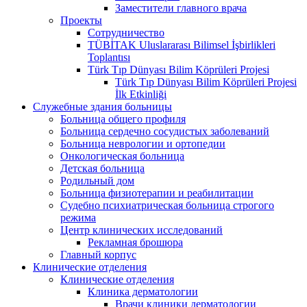
Заместители главного врача
Проекты
Сотрудничество
TÜBİTAK Uluslararası Bilimsel İşbirlikleri
Toplantısı
Türk Tıp Dünyası Bilim Köprüleri Projesi
Türk Tıp Dünyası Bilim Köprüleri Projesi
İlk Etkinliği
Служебные здания больницы
Больница общего профиля
Больница сердечно сосудистых заболеваний
Больница неврологии и ортопедии
Онкологическая больница
Детская больница
Родильный дом
Больница физиотерапии и реабилитации
Судебно психиатрическая больница строгого
режима
Центр клинических исследований
Рекламная брошюра
Главный корпус
Клинические отделения
Клинические отделения
Клиника дерматологии
Врачи клиники дерматологии