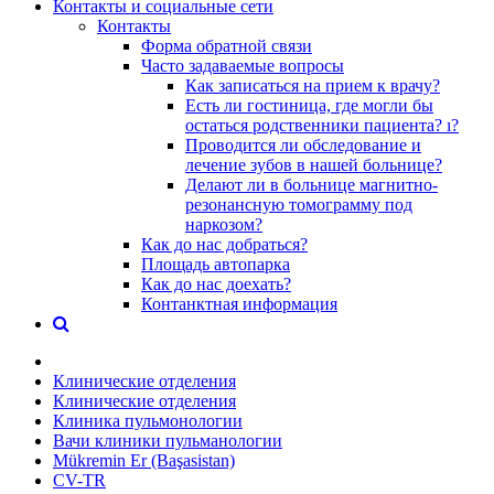
Контакты и социальные сети
Контакты
Форма обратной связи
Часто задаваемые вопросы
Как записаться на прием к врачу?
Есть ли гостиница, где могли бы
остаться родственники пациента? ı?
Проводится ли обследование и
лечение зубов в нашей больнице?
Делают ли в больнице магнитно-
резонансную томограмму под
наркозом?
Как до нас добраться?
Площадь автопарка
Как до нас доехать?
Контанктная информация
Клинические отделения
Клинические отделения
Клиника пульмонологии
Вачи клиники пульманологии
Mükremin Er (Başasistan)
CV-TR