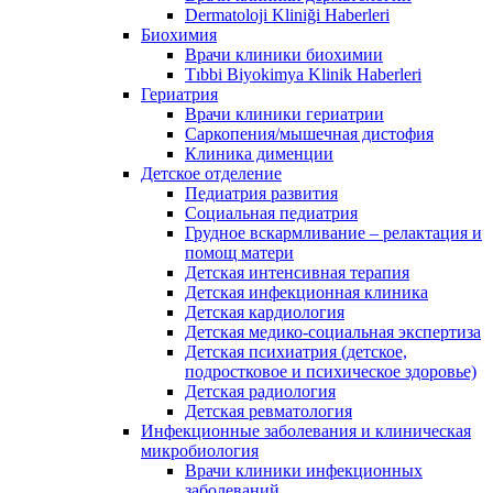
Dermatoloji Kliniği Haberleri
Биохимия
Врачи клиники биохимии
Tıbbi Biyokimya Klinik Haberleri
Гериатрия
Врачи клиники гериатрии
Саркопения/мышечная дистофия
Клиника дименции
Детское отделение
Педиатрия развития
Социальная педиатрия
Грудное вскармливание – релактация и
помощ матери
Детская интенсивная терапия
Детская инфекционная клиника
Детская кардиология
Детская медико-социальная экспертиза
Детская психиатрия (детское,
подростковое и психическое здоровье)
Детская радиология
Детская ревматология
Инфекционные заболевания и клиническая
микробиология
Врачи клиники инфекционных
заболеваний