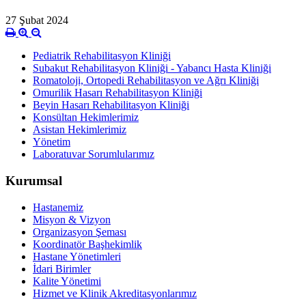
27 Şubat 2024
Pediatrik Rehabilitasyon Kliniği
Subakut Rehabilitasyon Kliniği - Yabancı Hasta Kliniği
Romatoloji, Ortopedi Rehabilitasyon ve Ağrı Kliniği
Omurilik Hasarı Rehabilitasyon Kliniği
Beyin Hasarı Rehabilitasyon Kliniği
Konsültan Hekimlerimiz
Asistan Hekimlerimiz
Yönetim
Laboratuvar Sorumlularımız
Kurumsal
Hastanemiz
Misyon & Vizyon
Organizasyon Şeması
Koordinatör Başhekimlik
Hastane Yönetimleri
İdari Birimler
Kalite Yönetimi
Hizmet ve Klinik Akreditasyonlarımız