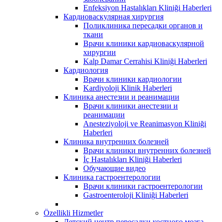
Enfeksiyon Hastalıkları Kliniği Haberleri
Кардиоваскулярная хирургия
Поликлиника пересадки органов и
ткани
Врачи клиники кардиоваскулярной
хирургии
Kalp Damar Cerrahisi Kliniği Haberleri
Кардиология
Врачи клиники кардиологии
Kardiyoloji Klinik Haberleri
Клиника анестезии и реанимации
Врачи клиники анестезии и
реанимации
Anesteziyoloji ve Reanimasyon Kliniği
Haberleri
Клиника внутренних болезней
Врачи клиники внутренних болезней
İç Hastalıkları Kliniği Haberleri
Обучающие видео
Клиника гастроентерологии
Врачи клиники гастроентерологии
Gastroenteroloji Kliniği Haberleri
Özellikli Hizmetler
Детский центр пересадки костного мозга