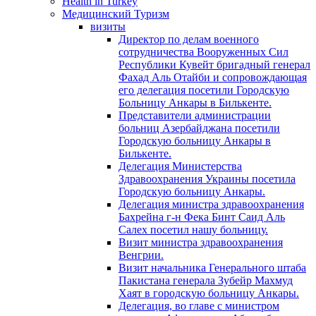
Health in Turkey
Медицинский Туризм
визиты
Директор по делам военного
сотрудничества Вооруженных Сил
Республики Кувейт бригадный генерал
Фахад Аль Отайби и сопровождающая
его делегация посетили Городскую
Больницу Анкары в Билькенте.
Представители администрации
больниц Азербайджана посетили
Городскую больницу Aнкары в
Билькенте.
Делегация Министерства
Здравоохранения Украины посетила
Городскую больницу Анкары.
Делегация министра здравоохранения
Бахрейна г-н Фека Бинт Саид Аль
Салех посетил нашу больницу.
Визит министра здравоохранения
Венгрии.
Визит начальника Генерального штаба
Пакистана генерала Зубейр Махмуд
Хаят в городскую больницу Анкары.
Делегация, во главе с министром