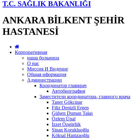
T.C. SAĞLIK BAKANLIĞI
ANKARA BİLKENT ŞEHİR
HASTANESİ
Корпоративная
наша больница
О нас
Миссия И Видение
Общая иформация
Администрации
Координатор главврач
Автобиография
Заместители координатора- главного врача
Taner Gökçınar
Filiz Denizli Ergen
Gülşen Duman Talas
Özlem Ünal
İzzet Özgürlük
Sinan Korukluoğlu
Köksal Hamzaoğlu