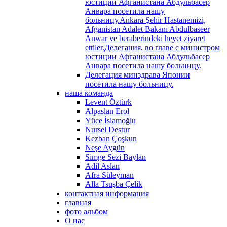
юстиции Афганистана Абдульбасер
Анвара посетила нашу
больницу.Ankara Şehir Hastanemizi,
Afganistan Adalet Bakanı Abdulbaseer
Anwar ve beraberindeki heyet ziyaret
ettiler.Делегация, во главе с министром
юстиции Афганистана Абдульбасер
Анвара посетила нашу больницу.
Делегация минздрава Японии
посетила нашу больницу.
наша команда
Levent Öztürk
Alpaslan Erol
Yüce İslamoğlu
Nursel Destur
Kezban Çoşkun
Neşe Aygün
Simge Sezi Baylan
Adil Aslan
Afra Süleyman
Alla Tsuşba Çelik
контактная информация
главная
фото альбом
О нас