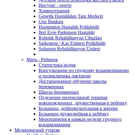
Инсульт - центр
Химиотерапия
Genetik Hastalıkları Tanı Merkezi
Göz Bankası
Huntington Hastalığı Polikliniği
İleri Evre Parkinson Hastalığı
Robotik Rehabilitasyon Cihazları
Sarkopeni / Kas Erimesi Polikliniği
Solunum Rehabilitasyon Ünitesi
Мать - Ребенок
Статистика родов
Консультации по грудному вскармливанию
и поликлиника лактации
Дистанционное обучение школы
беременных
Школа беременных
Отделение интенсивной терапии
новорожденных, дружественная к ребенку
Больница, доброжелательная к матери
Больница дружелюбная к ребёнку
Мероприятия в рамках недели грудного
вскармливания
Медицинский туризм