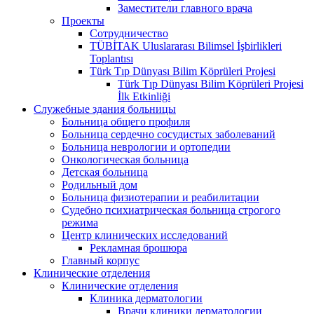
Заместители главного врача
Проекты
Сотрудничество
TÜBİTAK Uluslararası Bilimsel İşbirlikleri
Toplantısı
Türk Tıp Dünyası Bilim Köprüleri Projesi
Türk Tıp Dünyası Bilim Köprüleri Projesi
İlk Etkinliği
Служебные здания больницы
Больница общего профиля
Больница сердечно сосудистых заболеваний
Больница неврологии и ортопедии
Онкологическая больница
Детская больница
Родильный дом
Больница физиотерапии и реабилитации
Судебно психиатрическая больница строгого
режима
Центр клинических исследований
Рекламная брошюра
Главный корпус
Клинические отделения
Клинические отделения
Клиника дерматологии
Врачи клиники дерматологии