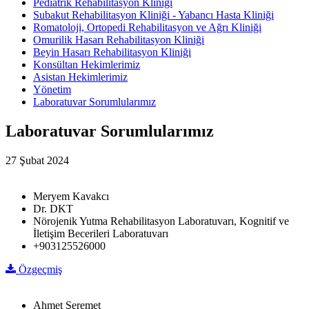
Pediatrik Rehabilitasyon Kliniği
Subakut Rehabilitasyon Kliniği - Yabancı Hasta Kliniği
Romatoloji, Ortopedi Rehabilitasyon ve Ağrı Kliniği
Omurilik Hasarı Rehabilitasyon Kliniği
Beyin Hasarı Rehabilitasyon Kliniği
Konsültan Hekimlerimiz
Asistan Hekimlerimiz
Yönetim
Laboratuvar Sorumlularımız
Laboratuvar Sorumlularımız
27 Şubat 2024
Meryem Kavakcı
Dr. DKT
Nörojenik Yutma Rehabilitasyon Laboratuvarı, Kognitif ve
İletişim Becerileri Laboratuvarı
+903125526000
Özgeçmiş
Ahmet Şeremet