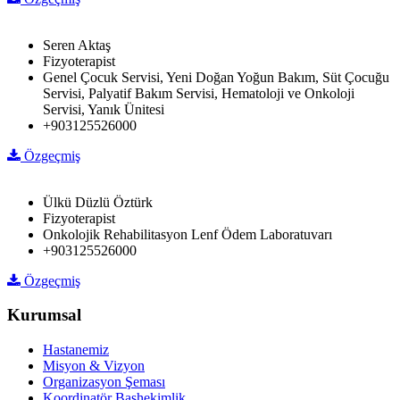
Seren Aktaş
Fizyoterapist
Genel Çocuk Servisi, Yeni Doğan Yoğun Bakım, Süt Çocuğu
Servisi, Palyatif Bakım Servisi, Hematoloji ve Onkoloji
Servisi, Yanık Ünitesi
+903125526000
Özgeçmiş
Ülkü Düzlü Öztürk
Fizyoterapist
Onkolojik Rehabilitasyon Lenf Ödem Laboratuvarı
+903125526000
Özgeçmiş
Kurumsal
Hastanemiz
Misyon & Vizyon
Organizasyon Şeması
Koordinatör Başhekimlik