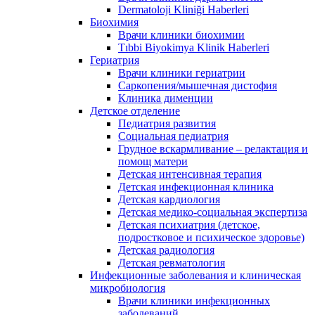
Dermatoloji Kliniği Haberleri
Биохимия
Врачи клиники биохимии
Tıbbi Biyokimya Klinik Haberleri
Гериатрия
Врачи клиники гериатрии
Саркопения/мышечная дистофия
Клиника дименции
Детское отделение
Педиатрия развития
Социальная педиатрия
Грудное вскармливание – релактация и
помощ матери
Детская интенсивная терапия
Детская инфекционная клиника
Детская кардиология
Детская медико-социальная экспертиза
Детская психиатрия (детское,
подростковое и психическое здоровье)
Детская радиология
Детская ревматология
Инфекционные заболевания и клиническая
микробиология
Врачи клиники инфекционных
заболеваний