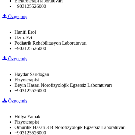
Elektroterapi laboratuvarı
+903125526000
Özgeçmiş
Hanifi Erol
Uzm. Fzt
Pediatrik Rehabilitasyon Laboratuvarı
+903125526000
Özgeçmiş
Haydar Sarıdoğan
Fizyoterapist
Beyin Hasarı Nörofizyolojik Egzersiz Laboratuvarı
+903125526000
Özgeçmiş
Hülya Yamak
Fizyoterapist
Omurilik Hasarı 3 B Nörofizyolojik Egzersiz Laboratuvarı
+903125526000