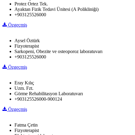
Protez Ortez Tek.
Ayaktan Fizik Tedavi Ünitesi (A Polikliniği)
+903125526000
Özgeçmiş
Aysel Öztürk
Fizyoterapist
Sarkopeni, Obezite ve osteoporoz laboratuvarı
+903125526000
Özgeçmiş
Eray Kılıç
Uzm. Fzt.
Görme Rehabilitasyon Laboratuvarı
+903125526000-900124
Özgeçmiş
Fatma Çetin
Fizyoterapist