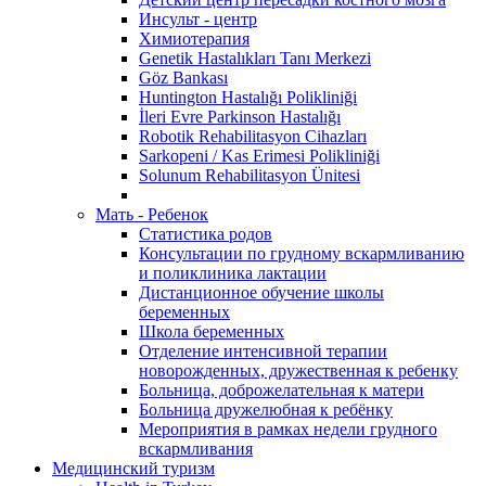
Инсульт - центр
Химиотерапия
Genetik Hastalıkları Tanı Merkezi
Göz Bankası
Huntington Hastalığı Polikliniği
İleri Evre Parkinson Hastalığı
Robotik Rehabilitasyon Cihazları
Sarkopeni / Kas Erimesi Polikliniği
Solunum Rehabilitasyon Ünitesi
Мать - Ребенок
Статистика родов
Консультации по грудному вскармливанию
и поликлиника лактации
Дистанционное обучение школы
беременных
Школа беременных
Отделение интенсивной терапии
новорожденных, дружественная к ребенку
Больница, доброжелательная к матери
Больница дружелюбная к ребёнку
Мероприятия в рамках недели грудного
вскармливания
Медицинский туризм