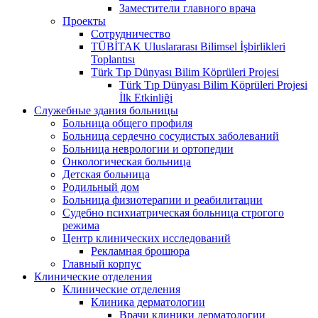
Заместители главного врача
Проекты
Сотрудничество
TÜBİTAK Uluslararası Bilimsel İşbirlikleri
Toplantısı
Türk Tıp Dünyası Bilim Köprüleri Projesi
Türk Tıp Dünyası Bilim Köprüleri Projesi
İlk Etkinliği
Служебные здания больницы
Больница общего профиля
Больница сердечно сосудистых заболеваний
Больница неврологии и ортопедии
Онкологическая больница
Детская больница
Родильный дом
Больница физиотерапии и реабилитации
Судебно психиатрическая больница строгого
режима
Центр клинических исследований
Рекламная брошюра
Главный корпус
Клинические отделения
Клинические отделения
Клиника дерматологии
Врачи клиники дерматологии