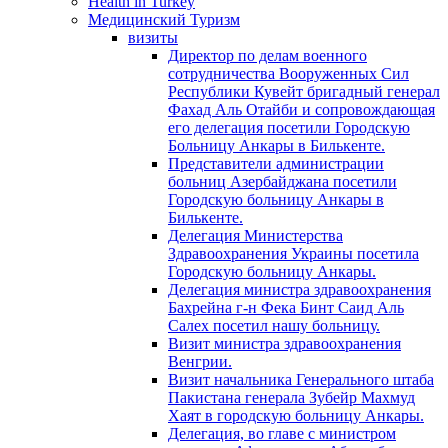
Health in Turkey
Медицинский Туризм
визиты
Директор по делам военного
сотрудничества Вооруженных Сил
Республики Кувейт бригадный генерал
Фахад Аль Отайби и сопровождающая
его делегация посетили Городскую
Больницу Анкары в Билькенте.
Представители администрации
больниц Азербайджана посетили
Городскую больницу Aнкары в
Билькенте.
Делегация Министерства
Здравоохранения Украины посетила
Городскую больницу Анкары.
Делегация министра здравоохранения
Бахрейна г-н Фека Бинт Саид Аль
Салех посетил нашу больницу.
Визит министра здравоохранения
Венгрии.
Визит начальника Генерального штаба
Пакистана генерала Зубейр Махмуд
Хаят в городскую больницу Анкары.
Делегация, во главе с министром