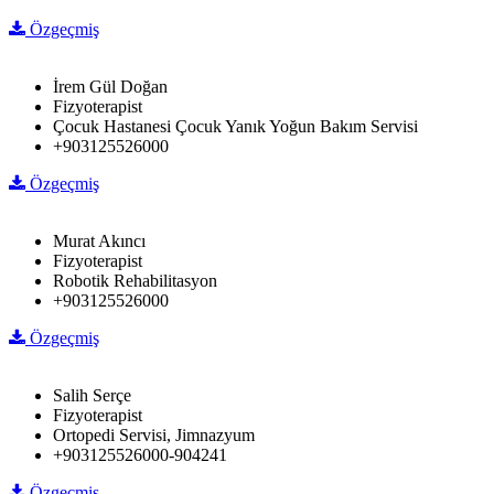
Özgeçmiş
İrem Gül Doğan
Fizyoterapist
Çocuk Hastanesi Çocuk Yanık Yoğun Bakım Servisi
+903125526000
Özgeçmiş
Murat Akıncı
Fizyoterapist
Robotik Rehabilitasyon
+903125526000
Özgeçmiş
Salih Serçe
Fizyoterapist
Ortopedi Servisi, Jimnazyum
+903125526000-904241
Özgeçmiş