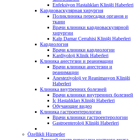
Enfeksiyon Hastalıkları Kliniği Haberleri
Кардиоваскулярная хирургия
Поликлиника пересадки органов и
ткани
Врачи клиники кардиоваскулярной
хирургии
Kalp Damar Cerrahisi Kliniği Haberleri
Кардиология
Врачи клиники кардиологии
Kardiyoloji Klinik Haberleri
Клиника анестезии и реанимации
Врачи клиники анестезии и
реанимации
Anesteziyoloji ve Reanimasyon Kliniği
Haberleri
Клиника внутренних болезней
Врачи клиники внутренних болезней
İç Hastalıkları Kliniği Haberleri
Обучающие видео
Клиника гастроентерологии
Врачи клиники гастроентерологии
Gastroenteroloji Kliniği Haberleri
Özellikli Hizmetler
Детский центр пересадки костного мозга