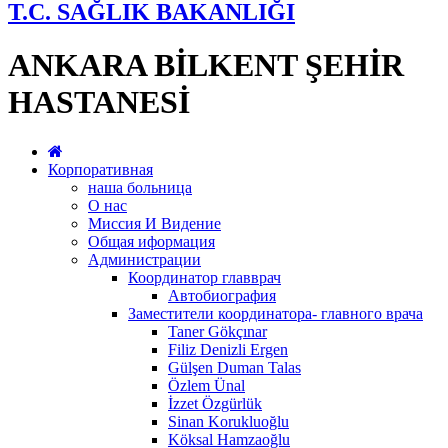
T.C. SAĞLIK BAKANLIĞI
ANKARA BİLKENT ŞEHİR
HASTANESİ
Корпоративная
наша больница
О нас
Миссия И Видение
Общая иформация
Администрации
Координатор главврач
Автобиография
Заместители координатора- главного врача
Taner Gökçınar
Filiz Denizli Ergen
Gülşen Duman Talas
Özlem Ünal
İzzet Özgürlük
Sinan Korukluoğlu
Köksal Hamzaoğlu