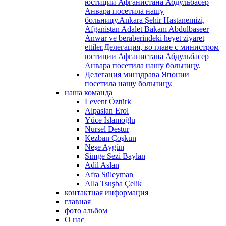
юстиции Афганистана Абдульбасер
Анвара посетила нашу
больницу.Ankara Şehir Hastanemizi,
Afganistan Adalet Bakanı Abdulbaseer
Anwar ve beraberindeki heyet ziyaret
ettiler.Делегация, во главе с министром
юстиции Афганистана Абдульбасер
Анвара посетила нашу больницу.
Делегация минздрава Японии
посетила нашу больницу.
наша команда
Levent Öztürk
Alpaslan Erol
Yüce İslamoğlu
Nursel Destur
Kezban Çoşkun
Neşe Aygün
Simge Sezi Baylan
Adil Aslan
Afra Süleyman
Alla Tsuşba Çelik
контактная информация
главная
фото альбом
О нас