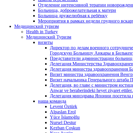
Отделение интенсивной терапии новорожденн
Больница, доброжелательная к матери
Больница дружелюбная к ребёнку
Мероприятия в рамках недели грудного вска
Медицинский туризм
Health in Turkey
Медицинский Туризм
визиты
Директор по делам военного сотруднич
Городскую Больницу Анкары в Билькен
Представители администрации больниц
Делегация Министерства Здравоохране
Делегация министра здравоохранения Б
Визит министра здравоохранения Венгр
Визит начальника Генерального штаба 
Делегация, во главе с министром юстици
Anwar ve beraberindeki heyet ziyaret et
Делегация минздрава Японии посетила 
наша команда
Levent Öztürk
Alpaslan Erol
Yüce İslamoğlu
Nursel Destur
Kezban Çoşkun