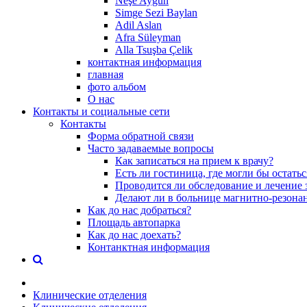
Neşe Aygün
Simge Sezi Baylan
Adil Aslan
Afra Süleyman
Alla Tsuşba Çelik
контактная информация
главная
фото альбом
О нас
Контакты и социальные сети
Контакты
Форма обратной связи
Часто задаваемые вопросы
Как записаться на прием к врачу?
Есть ли гостиница, где могли бы остать
Проводится ли обследование и лечение 
Делают ли в больнице магнитно-резона
Как до нас добраться?
Площадь автопарка
Как до нас доехать?
Контанктная информация
Клинические отделения