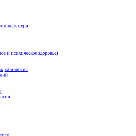
 помощ матери
вое и психическое здоровье)
икробиология
аний
и
ургии
rleri