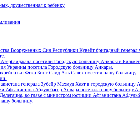
ых, дружественная к ребенку
рмливания
ества Вооруженных Сил Республики Кувейт бригадный генерал 
те.
 Азербайджана посетили Городскую больницу Aнкары в Билькен
ния Украины посетила Городскую больницу Анкары.
ахрейна г-н Фека Бинт Саид Аль Салех посетил нашу больницу.
ии.
Пакистана генерала Зубейр Махмуд Хаят в городскую больницу 
и Афганистана Абдульбасер Анвара посетила нашу больницу.Ankara
tiler.Делегация, во главе с министром юстиции Афганистана Абдул
нашу больницу.