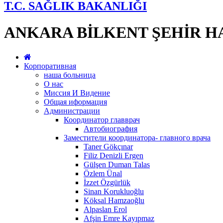
T.C. SAĞLIK BAKANLIĞI
ANKARA BİLKENT ŞEHİR H
Корпоративная
наша больница
О нас
Миссия И Видение
Общая иформация
Администрации
Координатор главврач
Автобиография
Заместители координатора- главного врача
Taner Gökçınar
Filiz Denizli Ergen
Gülşen Duman Talas
Özlem Ünal
İzzet Özgürlük
Sinan Korukluoğlu
Köksal Hamzaoğlu
Alpaslan Erol
Afşin Emre Kayıpmaz