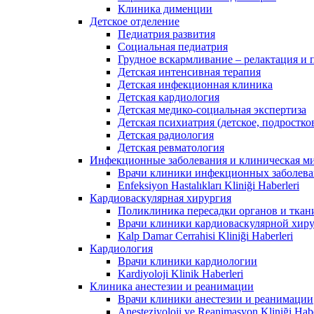
Клиника дименции
Детское отделение
Педиатрия развития
Социальная педиатрия
Грудное вскармливание – релактация и
Детская интенсивная терапия
Детская инфекционная клиника
Детская кардиология
Детская медико-социальная экспертиза
Детская психиатрия (детское, подростко
Детская радиология
Детская ревматология
Инфекционные заболевания и клиническая м
Врачи клиники инфекционных заболев
Enfeksiyon Hastalıkları Kliniği Haberleri
Кардиоваскулярная хирургия
Поликлиника пересадки органов и ткан
Врачи клиники кардиоваскулярной хир
Kalp Damar Cerrahisi Kliniği Haberleri
Кардиология
Врачи клиники кардиологии
Kardiyoloji Klinik Haberleri
Клиника анестезии и реанимации
Врачи клиники анестезии и реанимации
Anesteziyoloji ve Reanimasyon Kliniği Habe