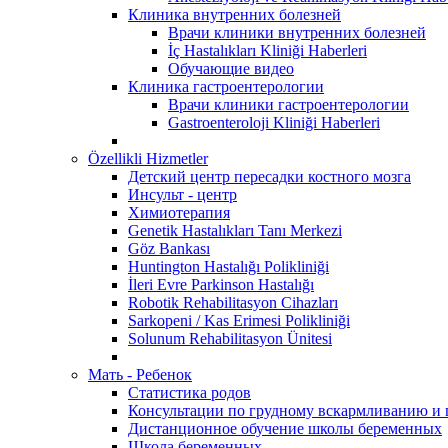
Клиника внутренних болезней
Врачи клиники внутренних болезней
İç Hastalıkları Kliniği Haberleri
Обучающие видео
Клиника гастроентерологии
Врачи клиники гастроентерологии
Gastroenteroloji Kliniği Haberleri
Özellikli Hizmetler
Детский центр пересадки костного мозга
Инсульт - центр
Химиотерапия
Genetik Hastalıkları Tanı Merkezi
Göz Bankası
Huntington Hastalığı Polikliniği
İleri Evre Parkinson Hastalığı
Robotik Rehabilitasyon Cihazları
Sarkopeni / Kas Erimesi Polikliniği
Solunum Rehabilitasyon Ünitesi
Мать - Ребенок
Статистика родов
Консультации по грудному вскармливанию и
Дистанционное обучение школы беременных
Школа беременных