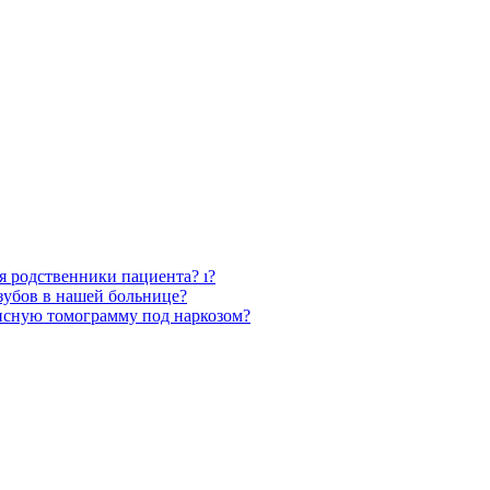
ся родственники пациента? ı?
зубов в нашей больнице?
нсную томограмму под наркозом?