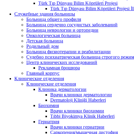
Türk Tıp Dünyası Bilim Köprüleri Projesi
Türk Tıp Dünyası Bilim Köprüleri Projesi İl
Служебные здания больницы
Больница общего профиля
Больница сердечно сосудистых заболеваний
Больница неврологии и ортопедии
Онкологическая больница
Детская больница
Родильный дом
Больница физиотерапии и реабилитации
Судебно психиатрическая больница строгого режи
Центр клинических исследований
Рекламная брошюра
Главный корпус
Клинические отделения
Клинические отделения
Клиника дерматологии
Врачи клиники дерматологии
Dermatoloji Kliniği Haberleri
Биохимия
Врачи клиники биохимии
Tıbbi Biyokimya Klinik Haberleri
Гериатрия
Врачи клиники гериатрии
Саркопения/мышечная дистофия