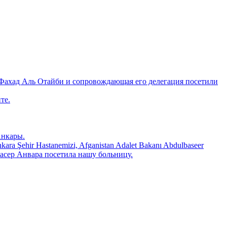
Фахад Аль Отайби и сопровождающая его делегация посетили
те.
Анкары.
 Şehir Hastanemizi, Afganistan Adalet Bakanı Abdulbaseer
ьбасер Анвара посетила нашу больницу.