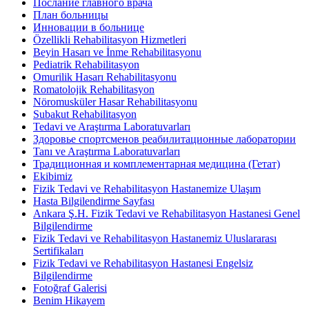
Послание главного врача
План больницы
Инновации в больнице
Özellikli Rehabilitasyon Hizmetleri
Beyin Hasarı ve İnme Rehabilitasyonu
Pediatrik Rehabilitasyon
Omurilik Hasarı Rehabilitasyonu
Romatolojik Rehabilitasyon
Nöromusküler Hasar Rehabilitasyonu
Subakut Rehabilitasyon
Tedavi ve Araştırma Laboratuvarları
Здоровье спортсменов реабилитационные лаборатории
Tanı ve Araştırma Laboratuvarları
Традиционная и комплементарная медицина (Гетат)
Ekibimiz
Fizik Tedavi ve Rehabilitasyon Hastanemize Ulaşım
Hasta Bilgilendirme Sayfası
Ankara Ş.H. Fizik Tedavi ve Rehabilitasyon Hastanesi Genel
Bilgilendirme
Fizik Tedavi ve Rehabilitasyon Hastanemiz Uluslararası
Sertifikaları
Fizik Tedavi ve Rehabilitasyon Hastanesi Engelsiz
Bilgilendirme
Fotoğraf Galerisi
Benim Hikayem