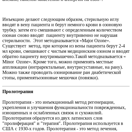
Инъекцию делают следующим образом, стерильную иглу
вводят в вену пациента и берут немного крови в озоновую
трубку. затем его смешивают с определенным количеством
озона
и сново вводят
пациенту внутривенно не нарушая
стерильности.
Этот метод
называется «Major Ozone».
Существует метод, при котором из вены пациента берут 2-4
мл крови, смешивают с чистым медицинским озоном и вводят
обратно пациенту внутримышечно.
Такой метод
называется «
Minor Ozone». Кроме того, можно применять местные
аппликации (интраректальные, внутрисуставные, на рану).
Можно также проводить озонирование ран диабетической
стопы, применять
озоновые мешочки (повязки).
Пролотерапия
Пролотерапия - это инъекционный метод регенерации,
укрепления и улучшения функциональности поврежденных,
изношенных и ослабленных связок и сухожилий.
Пролотерапия образуется из двух латинских слов
"пролиферация" и "терапия". Пролотерапия используется в
США с 1930-х годов. Пролотерапия - это метод лечения,