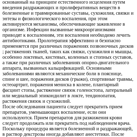
основанный на принципе естественного исцеления путем
введения раздражающих и пролиферативных веществ в
болезненные и травмированные суставы, сухожилия, связки и
энтезы и физиологического воспаления, при этом
активируются механизмы, обеспечивающие заживление в
организме. Инфекции вызванные микроорганизмами
приводят к воспалениям, эти воспаления необходимо лечить
антибиотиками. Пролотерапия эффективно и безопасно
применяется при различных поражениях позвоночных дисков
; растяжениях тканей, таких как связки, сухожилия и мышцы,
особенно локтевых, кистевых, коленных и стопных суставов,
а также при различных заболеваниях опорно-двигательного
аппарата, вызванных кальцификацией. Основными
заболеваниями являются механические боли в пояснице,
спине и шее, поражения дисков (грыжи), спортивные травмы,
остеоартрит, поражения мениска в колене, плантарный
фасциит стопы, растяжение связок голеностопа, латеральный
или медиальный эпикондилит в локте, тендинопатия,
растяжения связок и сухожилий.
После обследования пациента следует прекратить прием
препаратов, уменьшающих воспаление, если они
используются. Прием препаратов для разжижения крови
следует продолжать или прекратить под наблюдением врача.
Поскольку процедура является болезненной и раздражающей,
в раствор декстрозы иногда добавляют анестетики. После