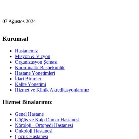
07 Ağustos 2024
Kurumsal
Hastanemiz
Misyon & Vizyon
Organizasyon Şeması
Koordinatör Başhekimlik
Hastane Yönetimleri
İdari Birimler
Kalite Yönetimi
Hizmet ve Klinik Akreditasyonlarımız
Hizmet Binalarımız
Genel Hastane
Göğüs ve Kalp Damar Hastanesi
Nöroloji - Ortopedi Hastanesi
Onkoloji Hastanesi
Çocuk Hastanesi