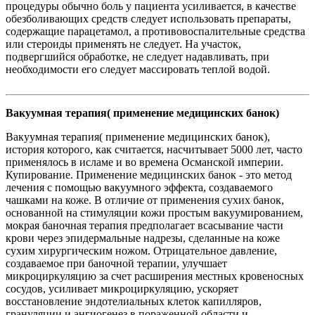
процедуры обычно боль у пациента усиливается, в качестве
обезболивающих средств следует использовать препараты,
содержащие парацетамол, а противовоспалительные средства
или стероиды применять не следует. На участок,
подвергшийся обработке, не следует надавливать, при
необходимости его следует массировать теплой водой.
Вакуумная терапия( применение медицинских банок)
Вакуумная терапия( применение медицинских банок),
история которого, как считается, насчитывает 5000 лет, часто
применялось в исламе и во времена Османской империи.
Купирование. Применение медицинских банок - это метод
лечения с помощью вакуумного эффекта, создаваемого
чашками на коже. В отличие от применения сухих банок,
основанной на стимуляции кожи простым вакуумированием,
мокрая баночная терапия предполагает всасывание части
крови через эпидермальные надрезы, сделанные на коже
сухим хирургическим ножом. Отрицательное давление,
создаваемое при баночной терапии, улучшает
микроциркуляцию за счет расширения местных кровеносных
сосудов, усиливает микроциркуляцию, ускоряет
восстановление эндотелиальных клеток капилляров,
грануляции и ангиогенез в пораженной области и