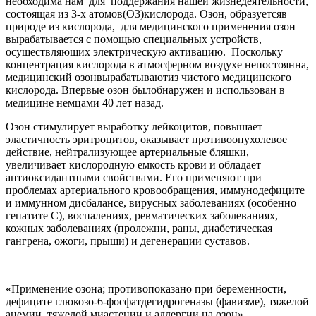
необходима нам для поддержания нашей жизнедеятельности,
состоящая из 3-х атомов
(О3)
кислорода. Озон, образуется
в
природе из кислорода, для медицинского применения озон
вырабатывается с помощью специальных устройств,
осуществляющих электрическую активацию. Поскольку
концентрация кислорода в атмосферном воздухе непостоянна,
медицинский озон
вырабатывают
из чистого медицинского
кислорода. Впервые озон был
обнаружен и использован в
медицине немцами 40 лет назад.
Озон стимулирует выработку лейкоцитов, повышает
эластичность эритроцитов, оказывает противоопухолевое
действие, нейтрализующее артериальные бляшки,
увеличивает кислородную емкость крови и обладает
антиоксидантными свойствами. Его применяют при
проблемах артериального кровообращения, иммунодефиците
и иммунном дисбалансе, вирусных заболеваниях (особенно
гепатите С), воспалениях, ревматических заболеваниях,
кожных заболеваниях (пролежни, раны, диабетическая
гангрена, ожоги, прыщи) и дегенерации суставов.
«Применение озона; противопоказано при беременности,
дефиците глюкозо-6-фосфатдегидрогеназы (фавизме), тяжелой
анемии, тяжелой миастении и аллергии на озон».