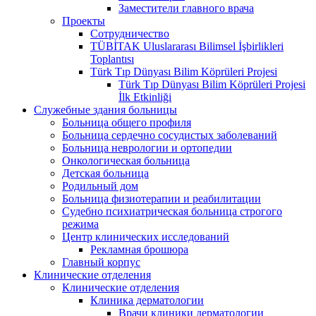
Заместители главного врача
Проекты
Сотрудничество
TÜBİTAK Uluslararası Bilimsel İşbirlikleri
Toplantısı
Türk Tıp Dünyası Bilim Köprüleri Projesi
Türk Tıp Dünyası Bilim Köprüleri Projesi
İlk Etkinliği
Служебные здания больницы
Больница общего профиля
Больница сердечно сосудистых заболеваний
Больница неврологии и ортопедии
Онкологическая больница
Детская больница
Родильный дом
Больница физиотерапии и реабилитации
Судебно психиатрическая больница строгого
режима
Центр клинических исследований
Рекламная брошюра
Главный корпус
Клинические отделения
Клинические отделения
Клиника дерматологии
Врачи клиники дерматологии