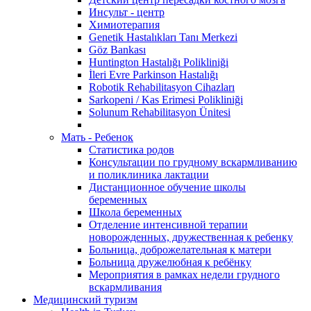
Инсульт - центр
Химиотерапия
Genetik Hastalıkları Tanı Merkezi
Göz Bankası
Huntington Hastalığı Polikliniği
İleri Evre Parkinson Hastalığı
Robotik Rehabilitasyon Cihazları
Sarkopeni / Kas Erimesi Polikliniği
Solunum Rehabilitasyon Ünitesi
Мать - Ребенок
Статистика родов
Консультации по грудному вскармливанию
и поликлиника лактации
Дистанционное обучение школы
беременных
Школа беременных
Отделение интенсивной терапии
новорожденных, дружественная к ребенку
Больница, доброжелательная к матери
Больница дружелюбная к ребёнку
Мероприятия в рамках недели грудного
вскармливания
Медицинский туризм