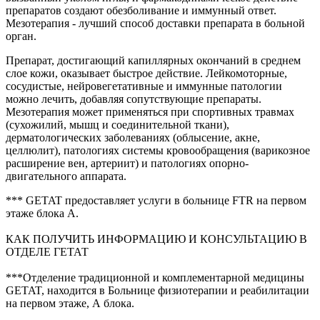
препаратов создают обезболивание и иммунный ответ.
Мезотерапия - лучший способ доставки препарата в больной
орган.
Препарат, достигающий капиллярных окончаний в среднем
слое кожи, оказывает быстрое действие. Лейкомоторные,
сосудистые, нейровегетативные и иммунные патологии
можно лечить, добавляя сопутствующие препараты.
Мезотерапия может применяться при спортивных травмах
(сухожилий, мышц и соединительной ткани),
дерматологических заболеваниях (облысение, акне,
целлюлит), патологиях системы кровообращения (варикозное
расширение вен, артериит) и патологиях опорно-
двигательного аппарата.
*** GETAT предоставляет услуги в больнице FTR на первом
этаже блока A.
КАК ПОЛУЧИТЬ ИНФОРМАЦИЮ И КОНСУЛЬТАЦИЮ В
ОТДЕЛЕ ГЕТАТ
***Отделение традиционной и комплементарной медицины
GETAT, находится в Больнице физиотерапии и реабилитации
на первом этаже, А блока.