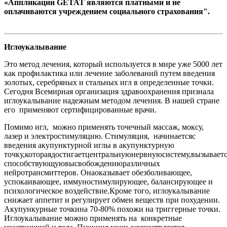
«Аппликации GETAT являются платными и не
оплачиваются учреждением социального страхования".
Иглоукалывание
Это метод лечения, который используется в мире уже 5000 лет
как профилактика или лечение заболеваний путем введения
золотых, серебряных и стальных игл в определенные точки.
Сегодня Всемирная организация здравоохранения признала
иглоукалывание надежным методом лечения. В нашей стране
его применяют сертифицированные врачи.
Помимо игл, можно применять точечный массаж, моксу,
лазер и электростимуляцию. Стимуляция, начинается
с
введения акупунктурной иглы в акупунктурную
точку,
которая
достигает
центральную
нервную
систему,
вызывает
способствующую
высвобождению
различных
нейротрансмиттеров. Она
оказывает обезболивающее,
успокаивающее, иммуностимулирующее, балансирующее и
психологическое воздействие.
Кроме того, иглоукалывание
снижает аппетит и регулирует обмен веществ при похудении.
Акупункурные точки
на 70-80% похожи на триггерные точки.
Иглоукалывание можно применять на конкретные