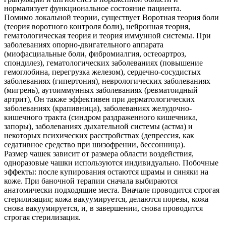
нормализует функциональное состояние пациента.
Помимо локальной теории, существует Воротная теория боли
(теория воротного контроля боли), нейронная теория,
гематологическая теория и теория иммунной системы. При
заболеваниях опорно-двигательного аппарата
(миофасциальные боли, фибромиалгия, остеоартроз,
спондилез), гематологических заболеваниях (повышение
гемоглобина, перегрузка железом), сердечно-сосудистых
заболеваниях (гипертония), неврологических заболеваниях
(мигрень), аутоиммунных заболеваниях (ревматоидный
артрит), Он также эффективен при дерматологических
заболеваниях (крапивница), заболеваниях желудочно-
кишечного тракта (синдром раздраженного кишечника,
запоры), заболеваниях дыхательной системы (астма) и
некоторых психических расстройствах (депрессия, как
седативное средство при шизофрении, бессонница).
Размер чашек зависит от размера области воздействия,
одноразовые чашки используются индивидуально. Побочные
эффекты: после купирования остаются шрамы и синяки на
коже. При баночной терапии сначала выбираются
анатомически подходящие места. Вначале проводится строгая
стерилизация; кожа вакуумируется, делаются порезы, кожа
снова вакуумируется, и, в завершении, снова проводится
строгая стерилизация.