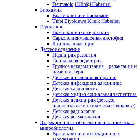
Dermatoloji Kliniği Haberleri
Биохимия
Врачи клиники биохимии
Tıbbi Biyokimya Klinik Haberleri
Гериатрия
Врачи клиники гериатрии
Саркопения/мышечная дистофия
Клиника дименции
Детское отделение
Педиатрия развития
Социальная педиатрия
Грудное вскармливание – релактация и
помощ матери
Детская интенсивная терапия
Детская инфекционная клиника
Детская кардиология
Детская медико-социальная экспертиза
Детская психиатрия (детское,
подростковое и психическое здоровье)
Детская радиология
Детская ревматология
Инфекционные заболевания и клиническая
микробиология
Врачи клиники инфекционных
заболеваний