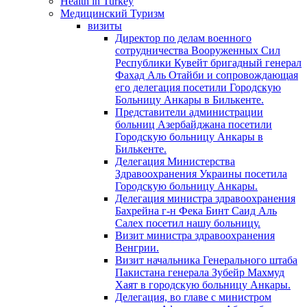
Health in Turkey
Медицинский Туризм
визиты
Директор по делам военного
сотрудничества Вооруженных Сил
Республики Кувейт бригадный генерал
Фахад Аль Отайби и сопровождающая
его делегация посетили Городскую
Больницу Анкары в Билькенте.
Представители администрации
больниц Азербайджана посетили
Городскую больницу Aнкары в
Билькенте.
Делегация Министерства
Здравоохранения Украины посетила
Городскую больницу Анкары.
Делегация министра здравоохранения
Бахрейна г-н Фека Бинт Саид Аль
Салех посетил нашу больницу.
Визит министра здравоохранения
Венгрии.
Визит начальника Генерального штаба
Пакистана генерала Зубейр Махмуд
Хаят в городскую больницу Анкары.
Делегация, во главе с министром