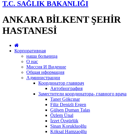
T.C. SAĞLIK BAKANLIĞI
ANKARA BİLKENT ŞEHİR
HASTANESİ
Корпоративная
наша больница
О нас
Миссия И Видение
Общая иформация
Администрации
Координатор главврач
Автобиография
Заместители координатора- главного врача
Taner Gökçınar
Filiz Denizli Ergen
Gülşen Duman Talas
Özlem Ünal
İzzet Özgürlük
Sinan Korukluoğlu
Köksal Hamzaoğlu