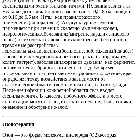
участки
ушей и тела, Пункция кожи осуществляется
специальными очень тонкими иглами. Их длина зависит от
места воздействия. Их длина меняется от
0,5–8 см. толщина-
от 0,16 до 0,5 мм. Иглы, как правило
разового
применения
(одноразовые). Акупунктурное лечение
применяется при лечении
: скелетно-мышечных
болей,
неврологических
заболеваниях
(мигрень, паралич лицевого
нерва), психических
заболеваниях
(депрессия, бессонница,
тревожные расстройства),
гормональных
нарушениях
(бесплодие, зоб, сахарный диабет),
заболеваниях
желудочно-кишечного тракта (запор, диарея,
колит, гастрит), заболеваниях
органов дыхания, как фарингит,
ринит, синусит, бронхит, ожирение и т. д. Во время
иглоукалывания пациент занимает удобное положение, врач
определяет точку воздействия в зависимости от
анатомической
области
(лежа лицом вниз, на спине, сидя).
После дезинфекции конкретной
области тела вводят
стерильную
иглу. В качестве побочного эффекта в месте
аппликаций могут наблюдаться кровотечения, боль, синяки,
онемение и обострение жалоб.
Озонотерапия
Озон — это форма молекулы кислорода (O2),
которая