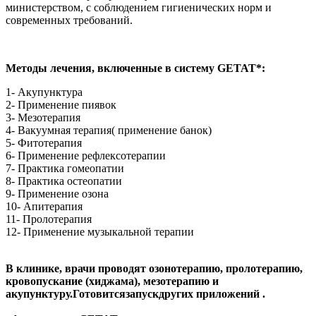
министерством, с соблюдением гигиенических норм и
современных требований.
Методы лечения, включенные в систему GETAT*:
1- Акупунктура
2- Применение пиявок
3- Мезотерапия
4- Вакуумная терапия( применение банок)
5- Фитотерапия
6- Применение рефлексотерапии
7- Практика гомеопатии
8- Практика остеопатии
9- Применение озона
10- Апитерапия
11- Пролотерапия
12- Применение музыкальной терапии
В клинике, врачи проводят озонотерапию, пролотерапию,
кровопускание (хиджама), мезотерапию и
акупунктуру.
Готовится
запуск
других приложений .