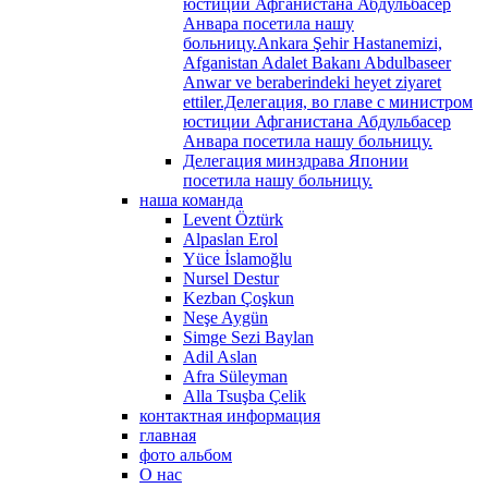
юстиции Афганистана Абдульбасер
Анвара посетила нашу
больницу.Ankara Şehir Hastanemizi,
Afganistan Adalet Bakanı Abdulbaseer
Anwar ve beraberindeki heyet ziyaret
ettiler.Делегация, во главе с министром
юстиции Афганистана Абдульбасер
Анвара посетила нашу больницу.
Делегация минздрава Японии
посетила нашу больницу.
наша команда
Levent Öztürk
Alpaslan Erol
Yüce İslamoğlu
Nursel Destur
Kezban Çoşkun
Neşe Aygün
Simge Sezi Baylan
Adil Aslan
Afra Süleyman
Alla Tsuşba Çelik
контактная информация
главная
фото альбом
О нас