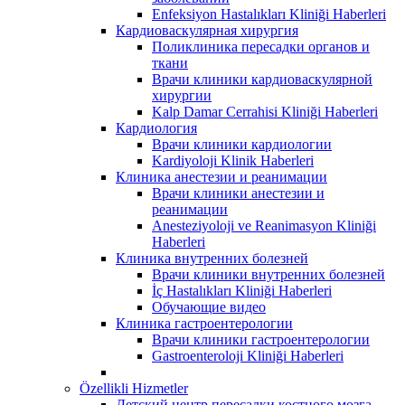
Enfeksiyon Hastalıkları Kliniği Haberleri
Кардиоваскулярная хирургия
Поликлиника пересадки органов и
ткани
Врачи клиники кардиоваскулярной
хирургии
Kalp Damar Cerrahisi Kliniği Haberleri
Кардиология
Врачи клиники кардиологии
Kardiyoloji Klinik Haberleri
Клиника анестезии и реанимации
Врачи клиники анестезии и
реанимации
Anesteziyoloji ve Reanimasyon Kliniği
Haberleri
Клиника внутренних болезней
Врачи клиники внутренних болезней
İç Hastalıkları Kliniği Haberleri
Обучающие видео
Клиника гастроентерологии
Врачи клиники гастроентерологии
Gastroenteroloji Kliniği Haberleri
Özellikli Hizmetler
Детский центр пересадки костного мозга