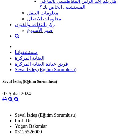
هل يتم أخذ الرنين المغاطيسي نائماً في
المستشفى الخاص بك؟
معلومات التنقل
معلومات الاتصال
ركن الثقافة والفنون
صور الأسبوع
مستشفياتنا
العناية المركزة
فريق عيادة العناية المركزة
Seval İzdeş (Eğitim Sorumlusu)
Seval İzdeş (Eğitim Sorumlusu)
07 Şubat 2024
Seval İzdeş (Eğitim Sorumlusu)
Prof. Dr.
Yoğun Bakımlar
03125526000