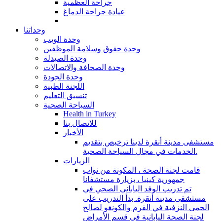
جراحة العظمية
عيادة جراحة الدماغ
وحداتنا
وحدة الويب
وحدة حقوق وسلامة الموظفين
وحدة الصيدلة
وحدة الصحافة والاتصالات
وحدة الجودة
اللجنة الطبية
تنسيق التعليم
السياحة الصحية
Health in Turkey
للاتصال بنا
الأخبار
مستشفى مدينة أنقرة لدينا ترخيص بتقديم
الخدمات في مجال السياحة الصحية.
الزيارات
قامت لجنة الصحة ، المكونة من نواب
جمهورية كينيا ، بزيارة مستشفانا
تم تدريب الوفد الياباني الصحي في
مستشفى مدينة أنقرة. بدأ التدريب على
الحمى النزفية في القرم والكونغو لصالح
لجنة الصحة اليابانية في قسم الأمراض