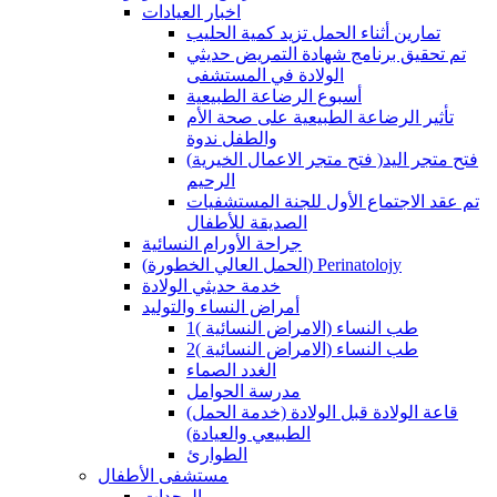
اخبار العيادات
تمارين أثناء الحمل تزيد كمية الحليب
تم تحقيق برنامج شهادة التمريض حديثي
الولادة في المستشفى
أسبوع الرضاعة الطبيعية
تأثير الرضاعة الطبيعية على صحة الأم
والطفل ندوة
(فتح متجر الاعمال الخيرية )فتح متجر اليد
الرحيم
تم عقد الاجتماع الأول للجنة المستشفيات
الصديقة للأطفال
جراحة الأورام النسائية
(الحمل العالي الخطورة) Perinatolojy
خدمة حديثي الولادة
أمراض النساء والتوليد
طب النساء (الامراض النسائية )1
طب النساء (الامراض النسائية )2
الغدد الصماء
مدرسة الحوامل
(قاعة الولادة قبل الولادة (خدمة الحمل
الطبيعي والعيادة)
الطوارئ
مستشفى الأطفال
الوحدات