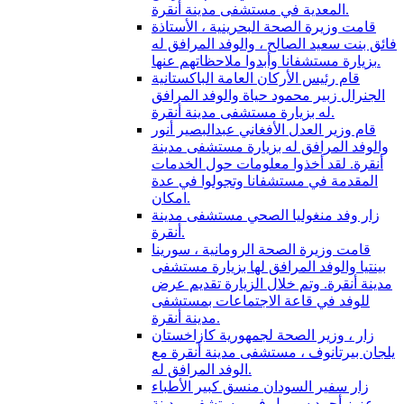
المعدية في مستشفى مدينة أنقرة.
قامت وزيرة الصحة البحرينية ، الأستاذة
فائق بنت سعيد الصالح ، والوفد المرافق له
بزيارة مستشفانا وأبدوا ملاحظاتهم عنها.
قام رئيس الأركان العامة الباكستانية
الجنرال زبير محمود حياة والوفد المرافق
له بزيارة مستشفى مدينة أنقرة.
قام وزير العدل الأفغاني عبدالبصير أنور
والوفد المرافق له بزيارة مستشفى مدينة
أنقرة. لقد أخذوا معلومات حول الخدمات
المقدمة في مستشفانا وتجولوا في عدة
امكان.
زار وفد منغوليا الصحي مستشفى مدينة
أنقرة.
قامت وزيرة الصحة الرومانية ، سورينا
بينتيا والوفد المرافق لها بزيارة مستشفى
مدينة أنقرة. وتم خلال الزيارة تقديم عرض
للوفد في قاعة الاجتماعات بمستشفى
مدينة أنقرة.
زار ، وزير الصحة لجمهورية كازاخستان
يلجان بيرتانوف ، مستشفى مدينة أنقرة مع
الوفد المرافق له.
زار سفير السودان منسق كبير الأطباء
عزيز أحمد سوريل في مستشفى مدينة