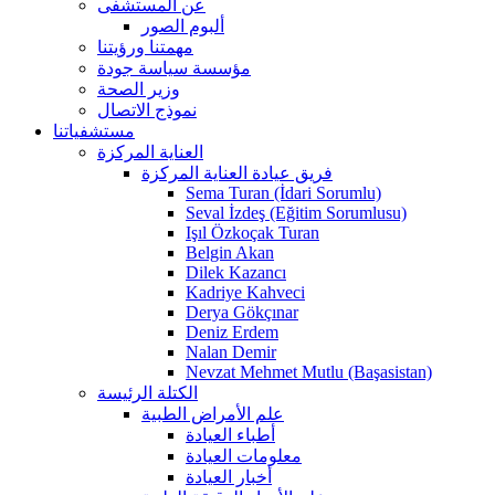
عن المستشفى
ألبوم الصور
مهمتنا ورؤيتنا
مؤسسة سياسة جودة
وزير الصحة
نموذج الاتصال
مستشفياتنا
العناية المركزة
فريق عيادة العناية المركزة
Sema Turan (İdari Sorumlu)
Seval İzdeş (Eğitim Sorumlusu)
Işıl Özkoçak Turan
Belgin Akan
Dilek Kazancı
Kadriye Kahveci
Derya Gökçınar
Deniz Erdem
Nalan Demir
Nevzat Mehmet Mutlu (Başasistan)
الكتلة الرئيسة
علم الأمراض الطبية
أطباء العيادة
معلومات العيادة
أخبار العيادة