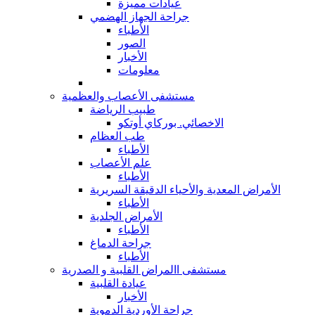
عيادات مميزة
جراحة الجهاز الهضمي
الأطباء
الصور
الأخبار
معلومات
مستشفى الأعصاب والعظمية
طبيب الرياضة
الاخصائي. بوركاي أوتكو
طب العظام
الأطباء
علم الأعصاب
الأطباء
الأمراض المعدية والأحياء الدقيقة السريرية
الأطباء
الأمراض الجلدية
الأطباء
جراحة الدماغ
الأطباء
مستشفى االمراض القلبية و الصدرية
عيادة القلبية
الأخبار
جراحة الأوردية الدموية