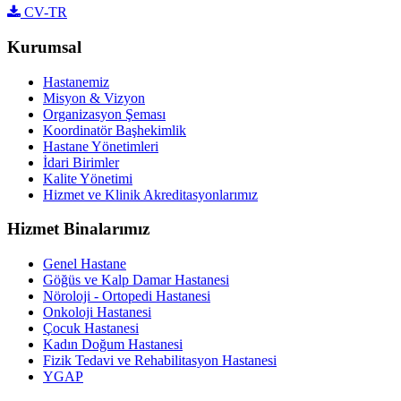
CV-TR
Kurumsal
Hastanemiz
Misyon & Vizyon
Organizasyon Şeması
Koordinatör Başhekimlik
Hastane Yönetimleri
İdari Birimler
Kalite Yönetimi
Hizmet ve Klinik Akreditasyonlarımız
Hizmet Binalarımız
Genel Hastane
Göğüs ve Kalp Damar Hastanesi
Nöroloji - Ortopedi Hastanesi
Onkoloji Hastanesi
Çocuk Hastanesi
Kadın Doğum Hastanesi
Fizik Tedavi ve Rehabilitasyon Hastanesi
YGAP