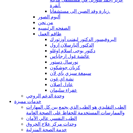
أنقرة.
زيارة وفد الصين إلى مستشفانا.
ألبوم الصور
من نحن
الصفحه الرئيسيه
طاقم العمل
البروفيسور الدكتور ليفنت أوزتورك
الدكتور ألبارسلان إرول
دكتور يوجى اسلام اوغلو
عائشة غول ارجاياس
نورسال دستور
كزبان جوشكون
سيمغة سيزي باي لان
نشة اي غون
عادل اصلان
عفراء سليمان
وحدة الدعم الروحي
خدمات مميزة
الطب التقليدي هو الطب الذي يجمع بين كل المهارات
والممارسات المستخدمة للحفاظ على الصحة العامة
الطب النفسي عالي الأمان
وحدات مركز علاج الحروق
خدمة الصحة المنزلية