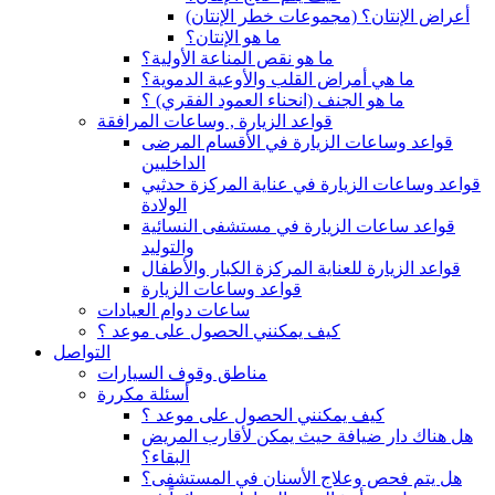
(أعراض الإنتان؟ (مجموعات خطر الإنتان
ما هو الإنتان؟
ما هو نقص المناعة الأولية؟
ما هي أمراض القلب والأوعية الدموية؟
ما هو الجنف (انحناء العمود الفقري) ؟
قواعد الزيارة , وساعات المرافقة
قواعد وساعات الزيارة في الأقسام المرضى
الداخليين
قواعد وساعات الزيارة في عناية المركزة حدثيي
الولادة
قواعد ساعات الزيارة في مستشفى النسائية
والتوليد
قواعد الزيارة للعناية المركزة الكبار والأطفال
قواعد وساعات الزيارة
ساعات دوام العيادات
كيف يمكنني الحصول على موعد ؟
التواصل
مناطق وقوف السيارات
أسئلة مكررة
كيف يمكنني الحصول على موعد ؟
هل هناك دار ضيافة حيث يمكن لأقارب المريض
البقاء؟
هل يتم فحص وعلاج الأسنان في المستشفى؟