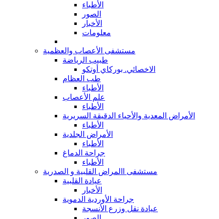
الأطباء
الصور
الأخبار
معلومات
مستشفى الأعصاب والعظمية
طبيب الرياضة
الاخصائي. بوركاي أوتكو
طب العظام
الأطباء
علم الأعصاب
الأطباء
الأمراض المعدية والأحياء الدقيقة السريرية
الأطباء
الأمراض الجلدية
الأطباء
جراحة الدماغ
الأطباء
مستشفى االمراض القلبية و الصدرية
عيادة القلبية
الأخبار
جراحة الأوردية الدموية
عيادة نقل وزرع الأنسجة
الصور