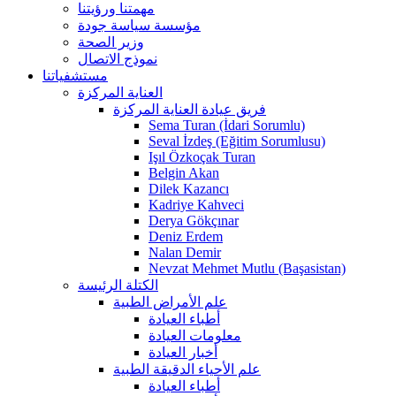
مهمتنا ورؤيتنا
مؤسسة سياسة جودة
وزير الصحة
نموذج الاتصال
مستشفياتنا
العناية المركزة
فريق عيادة العناية المركزة
Sema Turan (İdari Sorumlu)
Seval İzdeş (Eğitim Sorumlusu)
Işıl Özkoçak Turan
Belgin Akan
Dilek Kazancı
Kadriye Kahveci
Derya Gökçınar
Deniz Erdem
Nalan Demir
Nevzat Mehmet Mutlu (Başasistan)
الكتلة الرئيسة
علم الأمراض الطبية
أطباء العيادة
معلومات العيادة
أخبار العيادة
علم الأحياء الدقيقة الطبية
أطباء العيادة