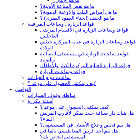
ما هو الإنتان؟
ما هو نقص المناعة الأولية؟
ما هي أمراض القلب والأوعية الدموية؟
ما هو الجنف (انحناء العمود الفقري) ؟
قواعد الزيارة , وساعات المرافقة
قواعد وساعات الزيارة في الأقسام المرضى
الداخليين
قواعد وساعات الزيارة في عناية المركزة حدثيي
الولادة
قواعد ساعات الزيارة في مستشفى النسائية
والتوليد
قواعد الزيارة للعناية المركزة الكبار والأطفال
قواعد وساعات الزيارة
ساعات دوام العيادات
كيف يمكنني الحصول على موعد ؟
التواصل
مناطق وقوف السيارات
أسئلة مكررة
كيف يمكنني الحصول على موعد ؟
هل هناك دار ضيافة حيث يمكن لأقارب المريض
البقاء؟
هل يتم فحص وعلاج الأسنان في المستشفى؟
هل يتم أخذ الرنين المغاطيسي نائماً في
المستشفى الخاص بك؟