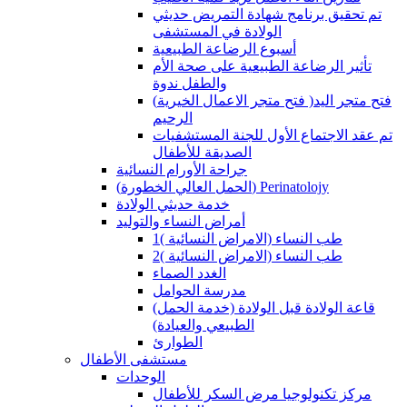
تم تحقيق برنامج شهادة التمريض حديثي
الولادة في المستشفى
أسبوع الرضاعة الطبيعية
تأثير الرضاعة الطبيعية على صحة الأم
والطفل ندوة
(فتح متجر الاعمال الخيرية )فتح متجر اليد
الرحيم
تم عقد الاجتماع الأول للجنة المستشفيات
الصديقة للأطفال
جراحة الأورام النسائية
(الحمل العالي الخطورة) Perinatolojy
خدمة حديثي الولادة
أمراض النساء والتوليد
طب النساء (الامراض النسائية )1
طب النساء (الامراض النسائية )2
الغدد الصماء
مدرسة الحوامل
(قاعة الولادة قبل الولادة (خدمة الحمل
الطبيعي والعيادة)
الطوارئ
مستشفى الأطفال
الوحدات
مركز تكنولوجيا مرض السكر للأطفال