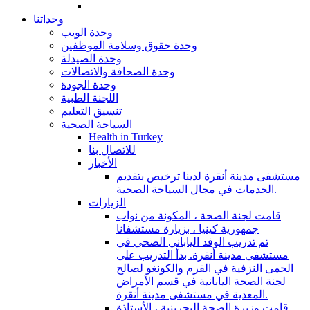
وحداتنا
وحدة الويب
وحدة حقوق وسلامة الموظفين
وحدة الصيدلة
وحدة الصحافة والاتصالات
وحدة الجودة
اللجنة الطبية
تنسيق التعليم
السياحة الصحية
Health in Turkey
للاتصال بنا
الأخبار
مستشفى مدينة أنقرة لدينا ترخيص بتقديم
الخدمات في مجال السياحة الصحية.
الزيارات
قامت لجنة الصحة ، المكونة من نواب
جمهورية كينيا ، بزيارة مستشفانا
تم تدريب الوفد الياباني الصحي في
مستشفى مدينة أنقرة. بدأ التدريب على
الحمى النزفية في القرم والكونغو لصالح
لجنة الصحة اليابانية في قسم الأمراض
المعدية في مستشفى مدينة أنقرة.
قامت وزيرة الصحة البحرينية ، الأستاذة