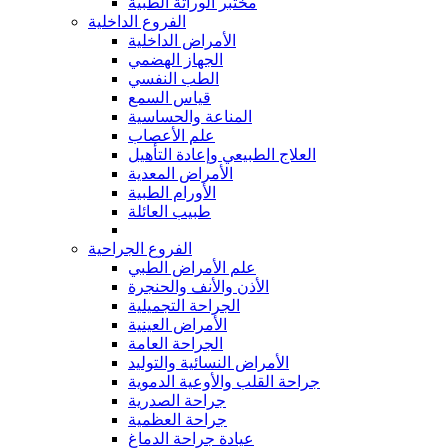
مختبر الوراثة الطبية
الفروع الداخلية
الأمراض الداخلية
الجهاز الهضمي
الطب النفسي
قياس السمع
المناعة والحساسية
علم الأعصاب
العلاج الطبيعي وإعادة التأهيل
الأمراض المعدية
الأورام الطبية
طبيب العائلة
الفروع الجراحية
علم الأمراض الطبي
الأذن والأنف والحنجرة
الجراحة التجميلية
الأمراض العينية
الجراحة العامة
الأمراض النسائية والتوليد
جراحة القلب والأوعية الدموية
جراحة الصدرية
جراحة العظمية
عيادة جراحة الدماغ