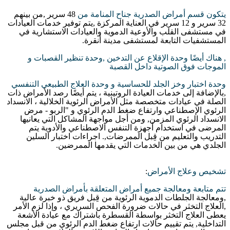
يتكون قسم أمراض الصدرية جناح المنامة من
48
سرير
,
من بينهم
32
سرير و
12
سرير في العناية المركزة
,
يتم توفير خدمات العيادات
في مستشفى القلب والأوعية الدموية والعيادات الاستشارية في
المستشفيات التابعة لمستشفى مدينة أنقرة
.
,
هناك أيضًا وحدة الإقلاع عن التدخين
,
وحدة تنظير القصبات و
الموجات فوق الصوتية داخل القصبة
وحدة اختبار وخز الجلد للحساسية و وحدة العلاج الطبيعي التنفسي
,
بالإضافة إلى خدمات العيادة الروتينية ، يتم أيضًا رصد الأمراض ذات
الصلة في عيادات متخصصة مثل الأمراض الرئوية الخلالية ، الانسداد
الرئوي الإصطناعي وارتفاع ضغط الدم الرئوي و
"
الربو
-
مرض
الانسداد الرئوي المزمن
,
ومن أجل مواجهة المشاكل التي يعانيها
المرضى في استخدام أجهزة التنفس الاصطناعي والأدوية يتم
التدريب والتعليم من قِبل الممرضات
,.
اجراءات اختبار السلين
الجلدي هي من بين الخدمات التي يقدمها الممرضين
.
تشخيص وعلاج الأمراض
:
تتم متابعة ومعالجة جميع أمراض المتعلقة بأمراض الصدرية
,
ومعالجة الجلطات الدموية الرئوية من قِبل فريق ذو خبرة عالية
,
العلاج التخثر في حالات ضرورة الفحص السريري ، وإذا لزم الأمر
يعطى العلاج التخثر بواسطة القسطرة باشتراك مع عيادة الأشعة
التداخلية
,
يتم تقييم حالات ارتفاع ضغط الدم الرئوي من قبل مجلس