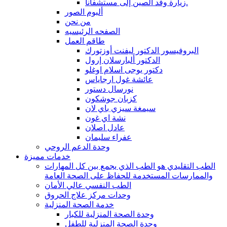
زيارة وفد الصين إلى مستشفانا.
ألبوم الصور
من نحن
الصفحه الرئيسيه
طاقم العمل
البروفيسور الدكتور ليفنت أوزتورك
الدكتور ألبارسلان إرول
دكتور يوجى اسلام اوغلو
عائشة غول ارجاياس
نورسال دستور
كزبان جوشكون
سيمغة سيزي باي لان
نشة اي غون
عادل اصلان
عفراء سليمان
وحدة الدعم الروحي
خدمات مميزة
الطب التقليدي هو الطب الذي يجمع بين كل المهارات
والممارسات المستخدمة للحفاظ على الصحة العامة
الطب النفسي عالي الأمان
وحدات مركز علاج الحروق
خدمة الصحة المنزلية
وحدة الصحة المنزلية للكبار
وحدة الصحة المنزلية للطفل