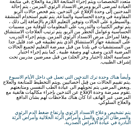
متعدد التخصصات ويتم إجراء المتابعة اللازمة والعلاج
,
في متابعة
العيادة لمرضى الربو ومرض الانسداد الرئوي المزمن ، يتم إحالة
المدخنين إلى وحدة الإقلاع عن التدخين
.
يتم فحص حالات الربو
المقاومة في وحدة الحساسية والمناعة
,
يتم تقيم استخدام المنشقة
,
والسيطرة على الحالات وتوفير التعليم اللازم بالإضافة إلى ذلك ،
يتم توفير الكتيبات والتدريب على المعلومات للوقاية من مسببات
الحساسية وعوامل الخطر من الربو
,
يتم ترتيب العلاجات الاستنشاق
,
وفقا لمراحل مرض الانسداد الرئوي المزمن
,
ويتم إجراء التدريب
على المنشقة جهاز الاستنشاق الذي يتم تطبيقه في عدد قليل جدا
من المستشفيات في بلدنا من قبل ممرضة التعليم لجميع الحالات
المرضية الذين وصف لهم وصفة طبية
,
كما يتم إجراء اختبار
حساسية الجلد
(
اختبار وخز الجلد
)
من قبل ممرضين مدربين تحت
إشراف الطبيب
.
وأيضاً هناك وحدة ترك التدخين التي تعمل في داخل الأيام الاسبوع
,
يتم تقييم الحالات من قِبل أخصائيين
,
ويتم التخطيط للمتابعة والعلاج
,
وبعض المرضى يتم تحويلهم الى عيادة الطب النفسي ومتابعتهم
,
تقوم ممرضة وحدة الإقلاع عن التدخين بإجراء مكالمات هاتفية مع
المرضى عبر الهاتف اذا كان هناك ملاحظات لهم بشأن الدافع
والعلاج السلوكي
.
يتم تشخيص وعلاج الانسداد الرئوي وارتفاع ضغط الدم الرئوي
والسرطان الرئوي والسل وأمراض الرئة الخلالية وأمراض الرئة
النادرة في عيادة الأمراض الصدرية
.