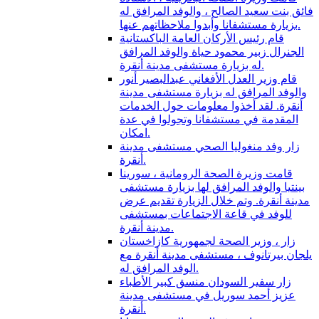
فائق بنت سعيد الصالح ، والوفد المرافق له
بزيارة مستشفانا وأبدوا ملاحظاتهم عنها.
قام رئيس الأركان العامة الباكستانية
الجنرال زبير محمود حياة والوفد المرافق
له بزيارة مستشفى مدينة أنقرة.
قام وزير العدل الأفغاني عبدالبصير أنور
والوفد المرافق له بزيارة مستشفى مدينة
أنقرة. لقد أخذوا معلومات حول الخدمات
المقدمة في مستشفانا وتجولوا في عدة
امكان.
زار وفد منغوليا الصحي مستشفى مدينة
أنقرة.
قامت وزيرة الصحة الرومانية ، سورينا
بينتيا والوفد المرافق لها بزيارة مستشفى
مدينة أنقرة. وتم خلال الزيارة تقديم عرض
للوفد في قاعة الاجتماعات بمستشفى
مدينة أنقرة.
زار ، وزير الصحة لجمهورية كازاخستان
يلجان بيرتانوف ، مستشفى مدينة أنقرة مع
الوفد المرافق له.
زار سفير السودان منسق كبير الأطباء
عزيز أحمد سوريل في مستشفى مدينة
أنقرة.