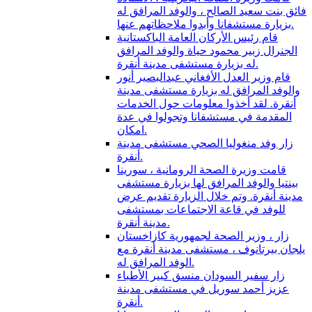
فائق بنت سعيد الصالح ، والوفد المرافق له
بزيارة مستشفانا وأبدوا ملاحظاتهم عنها.
قام رئيس الأركان العامة الباكستانية
الجنرال زبير محمود حياة والوفد المرافق
له بزيارة مستشفى مدينة أنقرة.
قام وزير العدل الأفغاني عبدالبصير أنور
والوفد المرافق له بزيارة مستشفى مدينة
أنقرة. لقد أخذوا معلومات حول الخدمات
المقدمة في مستشفانا وتجولوا في عدة
امكان.
زار وفد منغوليا الصحي مستشفى مدينة
أنقرة.
قامت وزيرة الصحة الرومانية ، سورينا
بينتيا والوفد المرافق لها بزيارة مستشفى
مدينة أنقرة. وتم خلال الزيارة تقديم عرض
للوفد في قاعة الاجتماعات بمستشفى
مدينة أنقرة.
زار ، وزير الصحة لجمهورية كازاخستان
يلجان بيرتانوف ، مستشفى مدينة أنقرة مع
الوفد المرافق له.
زار سفير السودان منسق كبير الأطباء
عزيز أحمد سوريل في مستشفى مدينة
أنقرة.