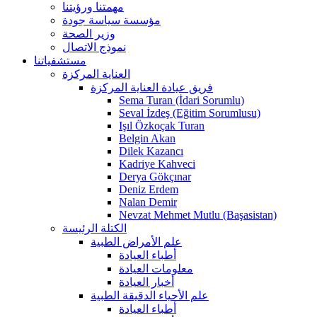
مهمتنا ورؤيتنا
مؤسسة سياسة جودة
وزير الصحة
نموذج الاتصال
مستشفياتنا
العناية المركزة
فريق عيادة العناية المركزة
Sema Turan (İdari Sorumlu)
Seval İzdeş (Eğitim Sorumlusu)
Işıl Özkoçak Turan
Belgin Akan
Dilek Kazancı
Kadriye Kahveci
Derya Gökçınar
Deniz Erdem
Nalan Demir
Nevzat Mehmet Mutlu (Başasistan)
الكتلة الرئيسة
علم الأمراض الطبية
أطباء العيادة
معلومات العيادة
أخبار العيادة
علم الأحياء الدقيقة الطبية
أطباء العيادة