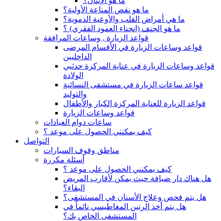
ما هو الإنتان؟
ما هو نقص المناعة الأولية؟
ما هي أمراض القلب والأوعية الدموية؟
ما هو الجنف (انحناء العمود الفقري) ؟
قواعد الزيارة , وساعات المرافقة
قواعد وساعات الزيارة في الأقسام المرضى
الداخليين
قواعد وساعات الزيارة في عناية المركزة حدثيي
الولادة
قواعد ساعات الزيارة في مستشفى النسائية
والتوليد
قواعد الزيارة للعناية المركزة الكبار والأطفال
قواعد وساعات الزيارة
ساعات دوام العيادات
كيف يمكنني الحصول على موعد ؟
التواصل
مناطق وقوف السيارات
أسئلة مكررة
كيف يمكنني الحصول على موعد ؟
هل هناك دار ضيافة حيث يمكن لأقارب المريض
البقاء؟
هل يتم فحص وعلاج الأسنان في المستشفى؟
هل يتم أخذ الرنين المغاطيسي نائماً في
المستشفى الخاص بك؟