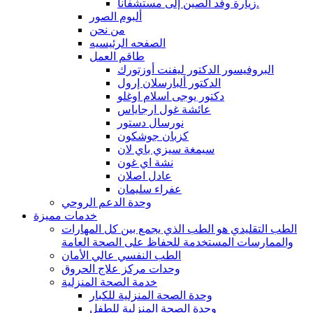
زيارة وفد الصين إلى مستشفانا.
ألبوم الصور
من نحن
الصفحه الرئيسيه
طاقم العمل
البروفيسور الدكتور ليفنت أوزتورك
الدكتور ألبارسلان إرول
دكتور يوجى اسلام اوغلو
عائشة غول ارجاياس
نورسال دستور
كزبان جوشكون
سيمغة سيزي باي لان
نشة اي غون
عادل اصلان
عفراء سليمان
وحدة الدعم الروحي
خدمات مميزة
الطب التقليدي هو الطب الذي يجمع بين كل المهارات
والممارسات المستخدمة للحفاظ على الصحة العامة
الطب النفسي عالي الأمان
وحدات مركز علاج الحروق
خدمة الصحة المنزلية
وحدة الصحة المنزلية للكبار
وحدة الصحة المنزلية للطفل