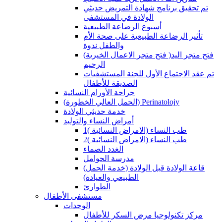
تم تحقيق برنامج شهادة التمريض حديثي
الولادة في المستشفى
أسبوع الرضاعة الطبيعية
تأثير الرضاعة الطبيعية على صحة الأم
والطفل ندوة
(فتح متجر الاعمال الخيرية )فتح متجر اليد
الرحيم
تم عقد الاجتماع الأول للجنة المستشفيات
الصديقة للأطفال
جراحة الأورام النسائية
(الحمل العالي الخطورة) Perinatolojy
خدمة حديثي الولادة
أمراض النساء والتوليد
طب النساء (الامراض النسائية )1
طب النساء (الامراض النسائية )2
الغدد الصماء
مدرسة الحوامل
(قاعة الولادة قبل الولادة (خدمة الحمل
الطبيعي والعيادة)
الطوارئ
مستشفى الأطفال
الوحدات
مركز تكنولوجيا مرض السكر للأطفال