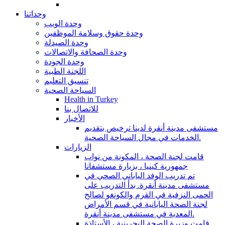
وحداتنا
وحدة الويب
وحدة حقوق وسلامة الموظفين
وحدة الصيدلة
وحدة الصحافة والاتصالات
وحدة الجودة
اللجنة الطبية
تنسيق التعليم
السياحة الصحية
Health in Turkey
للاتصال بنا
الأخبار
مستشفى مدينة أنقرة لدينا ترخيص بتقديم
الخدمات في مجال السياحة الصحية.
الزيارات
قامت لجنة الصحة ، المكونة من نواب
جمهورية كينيا ، بزيارة مستشفانا
تم تدريب الوفد الياباني الصحي في
مستشفى مدينة أنقرة. بدأ التدريب على
الحمى النزفية في القرم والكونغو لصالح
لجنة الصحة اليابانية في قسم الأمراض
المعدية في مستشفى مدينة أنقرة.
قامت وزيرة الصحة البحرينية ، الأستاذة