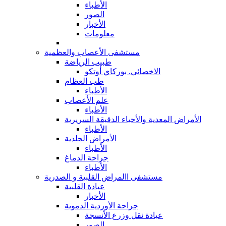
الأطباء
الصور
الأخبار
معلومات
مستشفى الأعصاب والعظمية
طبيب الرياضة
الاخصائي. بوركاي أوتكو
طب العظام
الأطباء
علم الأعصاب
الأطباء
الأمراض المعدية والأحياء الدقيقة السريرية
الأطباء
الأمراض الجلدية
الأطباء
جراحة الدماغ
الأطباء
مستشفى االمراض القلبية و الصدرية
عيادة القلبية
الأخبار
جراحة الأوردية الدموية
عيادة نقل وزرع الأنسجة
الصور