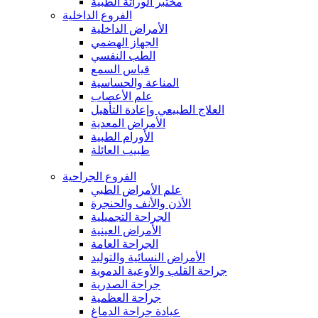
مختبر الوراثة الطبية
الفروع الداخلية
الأمراض الداخلية
الجهاز الهضمي
الطب النفسي
قياس السمع
المناعة والحساسية
علم الأعصاب
العلاج الطبيعي وإعادة التأهيل
الأمراض المعدية
الأورام الطبية
طبيب العائلة
الفروع الجراحية
علم الأمراض الطبي
الأذن والأنف والحنجرة
الجراحة التجميلية
الأمراض العينية
الجراحة العامة
الأمراض النسائية والتوليد
جراحة القلب والأوعية الدموية
جراحة الصدرية
جراحة العظمية
عيادة جراحة الدماغ