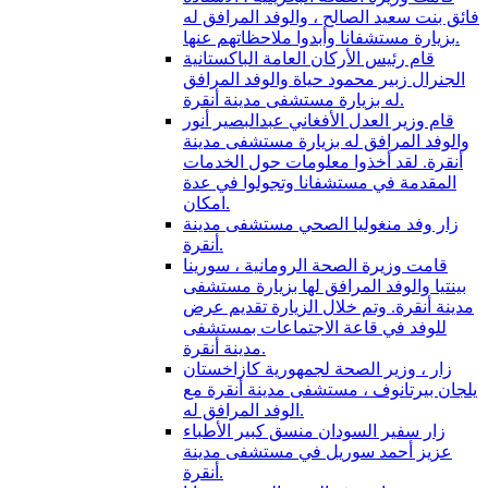
فائق بنت سعيد الصالح ، والوفد المرافق له
بزيارة مستشفانا وأبدوا ملاحظاتهم عنها.
قام رئيس الأركان العامة الباكستانية
الجنرال زبير محمود حياة والوفد المرافق
له بزيارة مستشفى مدينة أنقرة.
قام وزير العدل الأفغاني عبدالبصير أنور
والوفد المرافق له بزيارة مستشفى مدينة
أنقرة. لقد أخذوا معلومات حول الخدمات
المقدمة في مستشفانا وتجولوا في عدة
امكان.
زار وفد منغوليا الصحي مستشفى مدينة
أنقرة.
قامت وزيرة الصحة الرومانية ، سورينا
بينتيا والوفد المرافق لها بزيارة مستشفى
مدينة أنقرة. وتم خلال الزيارة تقديم عرض
للوفد في قاعة الاجتماعات بمستشفى
مدينة أنقرة.
زار ، وزير الصحة لجمهورية كازاخستان
يلجان بيرتانوف ، مستشفى مدينة أنقرة مع
الوفد المرافق له.
زار سفير السودان منسق كبير الأطباء
عزيز أحمد سوريل في مستشفى مدينة
أنقرة.