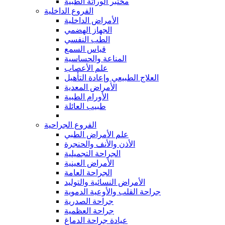
مختبر الوراثة الطبية
الفروع الداخلية
الأمراض الداخلية
الجهاز الهضمي
الطب النفسي
قياس السمع
المناعة والحساسية
علم الأعصاب
العلاج الطبيعي وإعادة التأهيل
الأمراض المعدية
الأورام الطبية
طبيب العائلة
الفروع الجراحية
علم الأمراض الطبي
الأذن والأنف والحنجرة
الجراحة التجميلية
الأمراض العينية
الجراحة العامة
الأمراض النسائية والتوليد
جراحة القلب والأوعية الدموية
جراحة الصدرية
جراحة العظمية
عيادة جراحة الدماغ