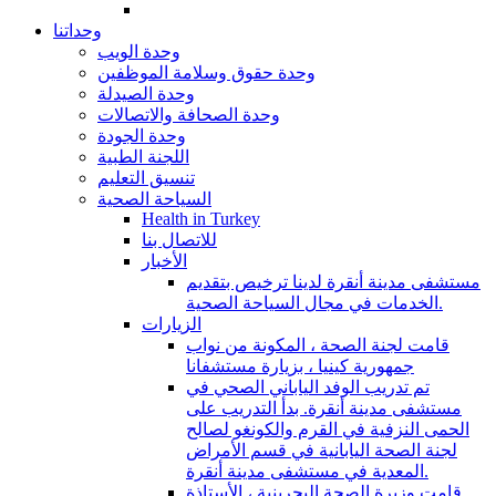
وحداتنا
وحدة الويب
وحدة حقوق وسلامة الموظفين
وحدة الصيدلة
وحدة الصحافة والاتصالات
وحدة الجودة
اللجنة الطبية
تنسيق التعليم
السياحة الصحية
Health in Turkey
للاتصال بنا
الأخبار
مستشفى مدينة أنقرة لدينا ترخيص بتقديم
الخدمات في مجال السياحة الصحية.
الزيارات
قامت لجنة الصحة ، المكونة من نواب
جمهورية كينيا ، بزيارة مستشفانا
تم تدريب الوفد الياباني الصحي في
مستشفى مدينة أنقرة. بدأ التدريب على
الحمى النزفية في القرم والكونغو لصالح
لجنة الصحة اليابانية في قسم الأمراض
المعدية في مستشفى مدينة أنقرة.
قامت وزيرة الصحة البحرينية ، الأستاذة