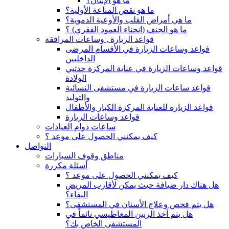
ما هو الإنتان؟
ما هو نقص المناعة الأولية؟
ما هي أمراض القلب والأوعية الدموية؟
ما هو الجنف (انحناء العمود الفقري) ؟
قواعد الزيارة , وساعات المرافقة
قواعد وساعات الزيارة في الأقسام المرضى
الداخليين
قواعد وساعات الزيارة في عناية المركزة حدثيي
الولادة
قواعد ساعات الزيارة في مستشفى النسائية
والتوليد
قواعد الزيارة للعناية المركزة الكبار والأطفال
قواعد وساعات الزيارة
ساعات دوام العيادات
كيف يمكنني الحصول على موعد ؟
التواصل
مناطق وقوف السيارات
أسئلة مكررة
كيف يمكنني الحصول على موعد ؟
هل هناك دار ضيافة حيث يمكن لأقارب المريض
البقاء؟
هل يتم فحص وعلاج الأسنان في المستشفى؟
هل يتم أخذ الرنين المغاطيسي نائماً في
المستشفى الخاص بك؟