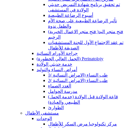
تم تحقيق برنامج شهادة التمريض حديثي
الولادة في المستشفى
أسبوع الرضاعة الطبيعية
تأثير الرضاعة الطبيعية على صحة الأم
والطفل ندوة
(فتح متجر الاعمال الخيرية )فتح متجر اليد
الرحيم
تم عقد الاجتماع الأول للجنة المستشفيات
الصديقة للأطفال
جراحة الأورام النسائية
(الحمل العالي الخطورة) Perinatolojy
خدمة حديثي الولادة
أمراض النساء والتوليد
طب النساء (الامراض النسائية )1
طب النساء (الامراض النسائية )2
الغدد الصماء
مدرسة الحوامل
(قاعة الولادة قبل الولادة (خدمة الحمل
الطبيعي والعيادة)
الطوارئ
مستشفى الأطفال
الوحدات
مركز تكنولوجيا مرض السكر للأطفال