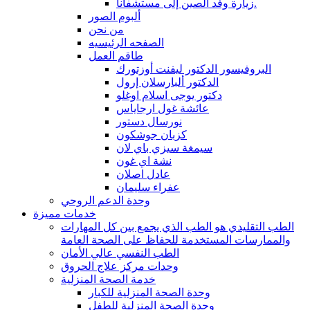
زيارة وفد الصين إلى مستشفانا.
ألبوم الصور
من نحن
الصفحه الرئيسيه
طاقم العمل
البروفيسور الدكتور ليفنت أوزتورك
الدكتور ألبارسلان إرول
دكتور يوجى اسلام اوغلو
عائشة غول ارجاياس
نورسال دستور
كزبان جوشكون
سيمغة سيزي باي لان
نشة اي غون
عادل اصلان
عفراء سليمان
وحدة الدعم الروحي
خدمات مميزة
الطب التقليدي هو الطب الذي يجمع بين كل المهارات
والممارسات المستخدمة للحفاظ على الصحة العامة
الطب النفسي عالي الأمان
وحدات مركز علاج الحروق
خدمة الصحة المنزلية
وحدة الصحة المنزلية للكبار
وحدة الصحة المنزلية للطفل