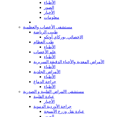
الأطباء
الصور
الأخبار
معلومات
مستشفى الأعصاب والعظمية
طبيب الرياضة
الاخصائي. بوركاي أوتكو
طب العظام
الأطباء
علم الأعصاب
الأطباء
الأمراض المعدية والأحياء الدقيقة السريرية
الأطباء
الأمراض الجلدية
الأطباء
جراحة الدماغ
الأطباء
مستشفى االمراض القلبية و الصدرية
عيادة القلبية
الأخبار
جراحة الأوردية الدموية
عيادة نقل وزرع الأنسجة
الصور