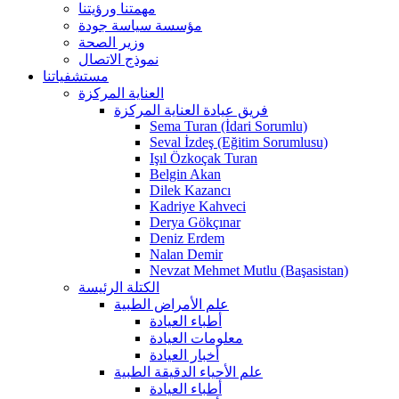
مهمتنا ورؤيتنا
مؤسسة سياسة جودة
وزير الصحة
نموذج الاتصال
مستشفياتنا
العناية المركزة
فريق عيادة العناية المركزة
Sema Turan (İdari Sorumlu)
Seval İzdeş (Eğitim Sorumlusu)
Işıl Özkoçak Turan
Belgin Akan
Dilek Kazancı
Kadriye Kahveci
Derya Gökçınar
Deniz Erdem
Nalan Demir
Nevzat Mehmet Mutlu (Başasistan)
الكتلة الرئيسة
علم الأمراض الطبية
أطباء العيادة
معلومات العيادة
أخبار العيادة
علم الأحياء الدقيقة الطبية
أطباء العيادة