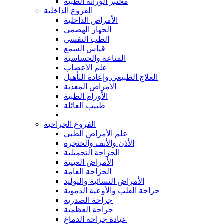
مختبر الوراثة الطبية
الفروع الداخلية
الأمراض الداخلية
الجهاز الهضمي
الطب النفسي
قياس السمع
المناعة والحساسية
علم الأعصاب
العلاج الطبيعي وإعادة التأهيل
الأمراض المعدية
الأورام الطبية
طبيب العائلة
الفروع الجراحية
علم الأمراض الطبي
الأذن والأنف والحنجرة
الجراحة التجميلية
الأمراض العينية
الجراحة العامة
الأمراض النسائية والتوليد
جراحة القلب والأوعية الدموية
جراحة الصدرية
جراحة العظمية
عيادة جراحة الدماغ