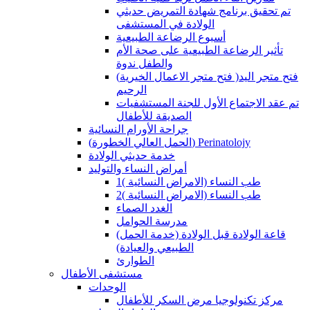
تم تحقيق برنامج شهادة التمريض حديثي
الولادة في المستشفى
أسبوع الرضاعة الطبيعية
تأثير الرضاعة الطبيعية على صحة الأم
والطفل ندوة
(فتح متجر الاعمال الخيرية )فتح متجر اليد
الرحيم
تم عقد الاجتماع الأول للجنة المستشفيات
الصديقة للأطفال
جراحة الأورام النسائية
(الحمل العالي الخطورة) Perinatolojy
خدمة حديثي الولادة
أمراض النساء والتوليد
طب النساء (الامراض النسائية )1
طب النساء (الامراض النسائية )2
الغدد الصماء
مدرسة الحوامل
(قاعة الولادة قبل الولادة (خدمة الحمل
الطبيعي والعيادة)
الطوارئ
مستشفى الأطفال
الوحدات
مركز تكنولوجيا مرض السكر للأطفال