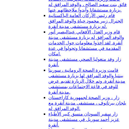
فائق بنت سعيد الصالح ، والوفد المرافق له
بزيارة مستشفانا وأبدوا ملاحظاتهم عنها.
قام رئيس الأركان العامة الباكستانية
الجنرال زبير محمود حياة والوفد المرافق
له بزيارة مستشفى مدينة أنقرة.
قام وزير العدل الأفغاني عبدالبصير أنور
والوفد المرافق له بزيارة مستشفى مدينة
أنقرة. لقد أخذوا معلومات حول الخدمات
المقدمة في مستشفانا وتجولوا في عدة
امكان.
زار وفد منغوليا الصحي مستشفى مدينة
أنقرة.
قامت وزيرة الصحة الرومانية ، سورينا
بينتيا والوفد المرافق لها بزيارة مستشفى
مدينة أنقرة. وتم خلال الزيارة تقديم عرض
للوفد في قاعة الاجتماعات بمستشفى
مدينة أنقرة.
زار ، وزير الصحة لجمهورية كازاخستان
يلجان بيرتانوف ، مستشفى مدينة أنقرة مع
الوفد المرافق له.
زار سفير السودان منسق كبير الأطباء
عزيز أحمد سوريل في مستشفى مدينة
أنقرة.