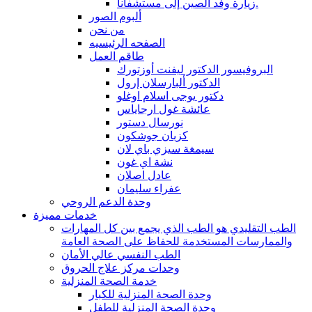
زيارة وفد الصين إلى مستشفانا.
ألبوم الصور
من نحن
الصفحه الرئيسيه
طاقم العمل
البروفيسور الدكتور ليفنت أوزتورك
الدكتور ألبارسلان إرول
دكتور يوجى اسلام اوغلو
عائشة غول ارجاياس
نورسال دستور
كزبان جوشكون
سيمغة سيزي باي لان
نشة اي غون
عادل اصلان
عفراء سليمان
وحدة الدعم الروحي
خدمات مميزة
الطب التقليدي هو الطب الذي يجمع بين كل المهارات
والممارسات المستخدمة للحفاظ على الصحة العامة
الطب النفسي عالي الأمان
وحدات مركز علاج الحروق
خدمة الصحة المنزلية
وحدة الصحة المنزلية للكبار
وحدة الصحة المنزلية للطفل