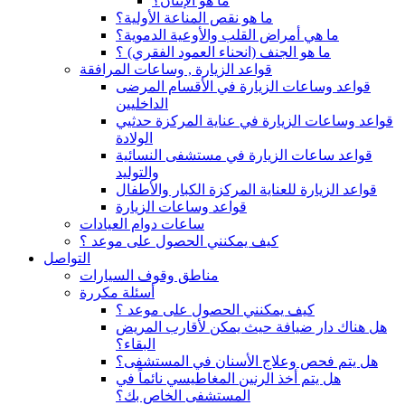
ما هو الإنتان؟
ما هو نقص المناعة الأولية؟
ما هي أمراض القلب والأوعية الدموية؟
ما هو الجنف (انحناء العمود الفقري) ؟
قواعد الزيارة , وساعات المرافقة
قواعد وساعات الزيارة في الأقسام المرضى
الداخليين
قواعد وساعات الزيارة في عناية المركزة حدثيي
الولادة
قواعد ساعات الزيارة في مستشفى النسائية
والتوليد
قواعد الزيارة للعناية المركزة الكبار والأطفال
قواعد وساعات الزيارة
ساعات دوام العيادات
كيف يمكنني الحصول على موعد ؟
التواصل
مناطق وقوف السيارات
أسئلة مكررة
كيف يمكنني الحصول على موعد ؟
هل هناك دار ضيافة حيث يمكن لأقارب المريض
البقاء؟
هل يتم فحص وعلاج الأسنان في المستشفى؟
هل يتم أخذ الرنين المغاطيسي نائماً في
المستشفى الخاص بك؟