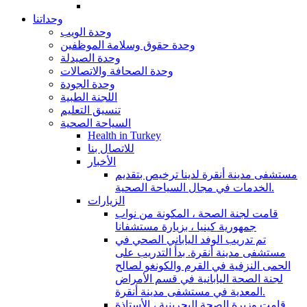
وحداتنا
وحدة الويب
وحدة حقوق وسلامة الموظفين
وحدة الصيدلة
وحدة الصحافة والاتصالات
وحدة الجودة
اللجنة الطبية
تنسيق التعليم
السياحة الصحية
Health in Turkey
للاتصال بنا
الأخبار
مستشفى مدينة أنقرة لدينا ترخيص بتقديم
الخدمات في مجال السياحة الصحية.
الزيارات
قامت لجنة الصحة ، المكونة من نواب
جمهورية كينيا ، بزيارة مستشفانا
تم تدريب الوفد الياباني الصحي في
مستشفى مدينة أنقرة. بدأ التدريب على
الحمى النزفية في القرم والكونغو لصالح
لجنة الصحة اليابانية في قسم الأمراض
المعدية في مستشفى مدينة أنقرة.
قامت وزيرة الصحة البحرينية ، الأستاذة