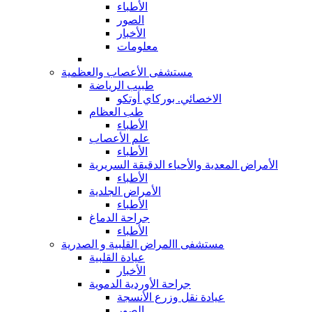
الأطباء
الصور
الأخبار
معلومات
مستشفى الأعصاب والعظمية
طبيب الرياضة
الاخصائي. بوركاي أوتكو
طب العظام
الأطباء
علم الأعصاب
الأطباء
الأمراض المعدية والأحياء الدقيقة السريرية
الأطباء
الأمراض الجلدية
الأطباء
جراحة الدماغ
الأطباء
مستشفى االمراض القلبية و الصدرية
عيادة القلبية
الأخبار
جراحة الأوردية الدموية
عيادة نقل وزرع الأنسجة
الصور