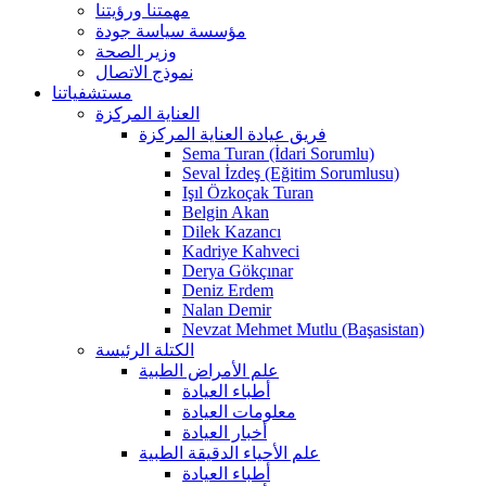
مهمتنا ورؤيتنا
مؤسسة سياسة جودة
وزير الصحة
نموذج الاتصال
مستشفياتنا
العناية المركزة
فريق عيادة العناية المركزة
Sema Turan (İdari Sorumlu)
Seval İzdeş (Eğitim Sorumlusu)
Işıl Özkoçak Turan
Belgin Akan
Dilek Kazancı
Kadriye Kahveci
Derya Gökçınar
Deniz Erdem
Nalan Demir
Nevzat Mehmet Mutlu (Başasistan)
الكتلة الرئيسة
علم الأمراض الطبية
أطباء العيادة
معلومات العيادة
أخبار العيادة
علم الأحياء الدقيقة الطبية
أطباء العيادة