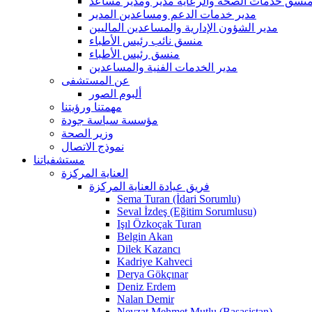
نسق خدمات الصحة والرعاية مدير ومدير مساعد
مدير خدمات الدعم ومساعدين المدير
مدير الشؤون الإدارية والمساعدين الماليين
منسق نائب رئيس الأطباء
منسق رئيس الأطباء
مدير الخدمات الفنية والمساعدين
عن المستشفى
ألبوم الصور
مهمتنا ورؤيتنا
مؤسسة سياسة جودة
وزير الصحة
نموذج الاتصال
مستشفياتنا
العناية المركزة
فريق عيادة العناية المركزة
Sema Turan (İdari Sorumlu)
Seval İzdeş (Eğitim Sorumlusu)
Işıl Özkoçak Turan
Belgin Akan
Dilek Kazancı
Kadriye Kahveci
Derya Gökçınar
Deniz Erdem
Nalan Demir
Nevzat Mehmet Mutlu (Başasistan)