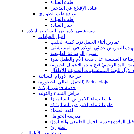
أطباء العيادة
عيادة الإقلاع عن التدخين
عيادة طب الطوارئ
أطباء العيادة
أخبار العيادة
مستشفى الامراض النسائية والولادة
اخبار العيادات
تمارين أثناء الحمل تزيد كمية الحليب
هادة التمريض حديثي الولادة في المستشفى
أسبوع الرضاعة الطبيعية
لرضاعة الطبيعية على صحة الأم والطفل ندوة
لاعمال الخيرية )فتح متجر اليد الرحيم
ع الأول للجنة المستشفيات الصديقة للأطفال
جراحة الأورام النسائية
(الحمل العالي الخطورة) Perinatolojy
خدمة حديثي الولادة
أمراض النساء والتوليد
طب النساء (الامراض النسائية )1
طب النساء (الامراض النسائية )2
الغدد الصماء
مدرسة الحوامل
 قبل الولادة (خدمة الحمل الطبيعي والعيادة)
الطوارئ
مستشفى الأطفال