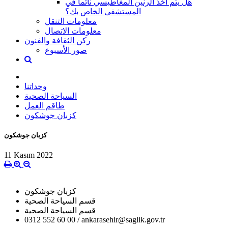
هل يتم أخذ الرنين المغاطيسي نائماً في
المستشفى الخاص بك؟
معلومات التنقل
معلومات الاتصال
ركن الثقافة والفنون
صور الأسبوع
وحداتنا
السياحة الصحية
طاقم العمل
كزبان جوشكون
كزبان جوشكون
11 Kasım 2022
كزبان جوشكون
قسم السياحة الصحية
قسم السياحة الصحية
0312 552 60 00 / ankarasehir@saglik.gov.tr