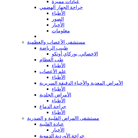
عيادات مميزة
جراحة الجهاز الهضمي
الأطباء
الصور
الأخبار
معلومات
مستشفى الأعصاب والعظمية
طبيب الرياضة
الاخصائي. بوركاي أوتكو
طب العظام
الأطباء
علم الأعصاب
الأطباء
الأمراض المعدية والأحياء الدقيقة السريرية
الأطباء
الأمراض الجلدية
الأطباء
جراحة الدماغ
الأطباء
مستشفى االمراض القلبية و الصدرية
عيادة القلبية
الأخبار
جراحة الأوردية الدموية