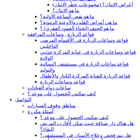
(أعراض الإنتان؟ (مجموعات خطر الإنتان
ما هو الإنتان؟
ما هو نقص المناعة الأولية؟
ما هي أمراض القلب والأوعية الدموية؟
ما هو الجنف (انحناء العمود الفقري) ؟
قواعد الزيارة , وساعات المرافقة
قواعد وساعات الزيارة في الأقسام المرضى
الداخليين
قواعد وساعات الزيارة في عناية المركزة حدثيي
الولادة
قواعد ساعات الزيارة في مستشفى النسائية
والتوليد
قواعد الزيارة للعناية المركزة الكبار والأطفال
قواعد وساعات الزيارة
ساعات دوام العيادات
كيف يمكنني الحصول على موعد ؟
التواصل
مناطق وقوف السيارات
أسئلة مكررة
كيف يمكنني الحصول على موعد ؟
هل هناك دار ضيافة حيث يمكن لأقارب المريض
البقاء؟
هل يتم فحص وعلاج الأسنان في المستشفى؟