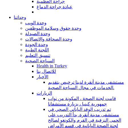
جراحة العظمية
عيادة جراحة الدماغ
وحداتنا
وحدة الويب
وحدة حقوق وسلامة الموظفين
وحدة الصيدلة
وحدة الصحافة والاتصالات
وحدة الجودة
اللجنة الطبية
تنسيق التعليم
السياحة الصحية
Health in Turkey
للاتصال بنا
الأخبار
مستشفى مدينة أنقرة لدينا ترخيص بتقديم
الخدمات في مجال السياحة الصحية.
الزيارات
قامت لجنة الصحة ، المكونة من نواب
جمهورية كينيا ، بزيارة مستشفانا
تم تدريب الوفد الياباني الصحي في
مستشفى مدينة أنقرة. بدأ التدريب على
الحمى النزفية في القرم والكونغو لصالح
لجنة الصحة اليابانية في قسم الأمراض