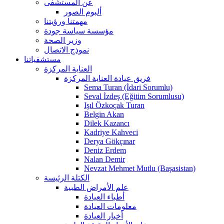
عن المستشفى
ألبوم الصور
مهمتنا ورؤيتنا
مؤسسة سياسة جودة
وزير الصحة
نموذج الاتصال
مستشفياتنا
العناية المركزة
فريق عيادة العناية المركزة
Sema Turan (İdari Sorumlu)
Seval İzdeş (Eğitim Sorumlusu)
Işıl Özkoçak Turan
Belgin Akan
Dilek Kazancı
Kadriye Kahveci
Derya Gökçınar
Deniz Erdem
Nalan Demir
Nevzat Mehmet Mutlu (Başasistan)
الكتلة الرئيسة
علم الأمراض الطبية
أطباء العيادة
معلومات العيادة
أخبار العيادة