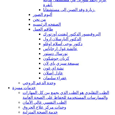
أنقرة.
زيارة وفد الصين إلى مستشفانا.
ألبوم الصور
من نحن
الصفحه الرئيسيه
طاقم العمل
البروفيسور الدكتور ليفنت أوزتورك
الدكتور ألبارسلان إرول
دكتور يوجى اسلام اوغلو
عائشة غول ارجاياس
نورسال دستور
كزبان جوشكون
سيمغة سيزي باي لان
نشة اي غون
عادل اصلان
عفراء سليمان
وحدة الدعم الروحي
خدمات مميزة
الطب التقليدي هو الطب الذي يجمع بين كل المهارات
والممارسات المستخدمة للحفاظ على الصحة العامة
الطب النفسي عالي الأمان
وحدات مركز علاج الحروق
خدمة الصحة المنزلية