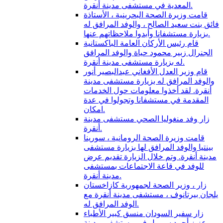
المعدية في مستشفى مدينة أنقرة.
قامت وزيرة الصحة البحرينية ، الأستاذة
فائق بنت سعيد الصالح ، والوفد المرافق له
بزيارة مستشفانا وأبدوا ملاحظاتهم عنها.
قام رئيس الأركان العامة الباكستانية
الجنرال زبير محمود حياة والوفد المرافق
له بزيارة مستشفى مدينة أنقرة.
قام وزير العدل الأفغاني عبدالبصير أنور
والوفد المرافق له بزيارة مستشفى مدينة
أنقرة. لقد أخذوا معلومات حول الخدمات
المقدمة في مستشفانا وتجولوا في عدة
امكان.
زار وفد منغوليا الصحي مستشفى مدينة
أنقرة.
قامت وزيرة الصحة الرومانية ، سورينا
بينتيا والوفد المرافق لها بزيارة مستشفى
مدينة أنقرة. وتم خلال الزيارة تقديم عرض
للوفد في قاعة الاجتماعات بمستشفى
مدينة أنقرة.
زار ، وزير الصحة لجمهورية كازاخستان
يلجان بيرتانوف ، مستشفى مدينة أنقرة مع
الوفد المرافق له.
زار سفير السودان منسق كبير الأطباء
عزيز أحمد سوريل في مستشفى مدينة