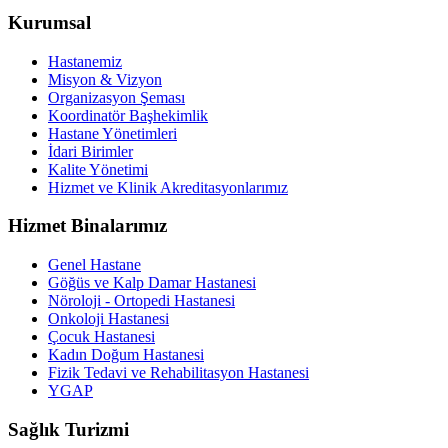
Kurumsal
Hastanemiz
Misyon & Vizyon
Organizasyon Şeması
Koordinatör Başhekimlik
Hastane Yönetimleri
İdari Birimler
Kalite Yönetimi
Hizmet ve Klinik Akreditasyonlarımız
Hizmet Binalarımız
Genel Hastane
Göğüs ve Kalp Damar Hastanesi
Nöroloji - Ortopedi Hastanesi
Onkoloji Hastanesi
Çocuk Hastanesi
Kadın Doğum Hastanesi
Fizik Tedavi ve Rehabilitasyon Hastanesi
YGAP
Sağlık Turizmi