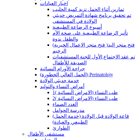
اخبار العيادات
تمارين أثناء الحمل تزيد كمية الحليب
تم تحقيق برنامج شهادة التمريض حديثي
الولادة في المستشفى
أسبوع الرضاعة الطبيعية
تأثير الرضاعة الطبيعية على صحة الأم
والطفل ندوة
(فتح متجر الاعمال الخيرية )فتح متجر اليد
الرحيم
تم عقد الاجتماع الأول للجنة المستشفيات
الصديقة للأطفال
جراحة الأورام النسائية
(الحمل العالي الخطورة) Perinatolojy
خدمة حديثي الولادة
أمراض النساء والتوليد
طب النساء (الامراض النسائية )1
طب النساء (الامراض النسائية )2
الغدد الصماء
مدرسة الحوامل
(قاعة الولادة قبل الولادة (خدمة الحمل
الطبيعي والعيادة)
الطوارئ
مستشفى الأطفال
الوحدات