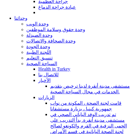
جراحة العظمية
عيادة جراحة الدماغ
وحداتنا
وحدة الويب
وحدة حقوق وسلامة الموظفين
وحدة الصيدلة
وحدة الصحافة والاتصالات
وحدة الجودة
اللجنة الطبية
تنسيق التعليم
السياحة الصحية
Health in Turkey
للاتصال بنا
الأخبار
مستشفى مدينة أنقرة لدينا ترخيص بتقديم
الخدمات في مجال السياحة الصحية.
الزيارات
قامت لجنة الصحة ، المكونة من نواب
جمهورية كينيا ، بزيارة مستشفانا
تم تدريب الوفد الياباني الصحي في
مستشفى مدينة أنقرة. بدأ التدريب على
الحمى النزفية في القرم والكونغو لصالح
لجنة الصحة اليابانية في قسم الأمراض