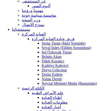
عن المستشفى
ألبوم الصور
مهمتنا ورؤيتنا
مؤسسة سياسة جودة
وزير الصحة
نموذج الاتصال
مستشفياتنا
العناية المركزة
فريق عيادة العناية المركزة
Sema Turan (İdari Sorumlu)
Seval İzdeş (Eğitim Sorumlusu)
Işıl Özkoçak Turan
Belgin Akan
Dilek Kazancı
Kadriye Kahveci
Derya Gökçınar
Deniz Erdem
Nalan Demir
Nevzat Mehmet Mutlu (Başasistan)
الكتلة الرئيسة
علم الأمراض الطبية
أطباء العيادة
معلومات العيادة
أخبار العيادة