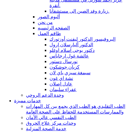
أنقرة.
زيارة وفد الصين إلى مستشفانا.
ألبوم الصور
من نحن
الصفحه الرئيسيه
طاقم العمل
البروفيسور الدكتور ليفنت أوزتورك
الدكتور ألبارسلان إرول
دكتور يوجى اسلام اوغلو
عائشة غول ارجاياس
نورسال دستور
كزبان جوشكون
سيمغة سيزي باي لان
نشة اي غون
عادل اصلان
عفراء سليمان
وحدة الدعم الروحي
خدمات مميزة
الطب التقليدي هو الطب الذي يجمع بين كل المهارات
والممارسات المستخدمة للحفاظ على الصحة العامة
الطب النفسي عالي الأمان
وحدات مركز علاج الحروق
خدمة الصحة المنزلية