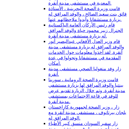
المعدية في مستشفى مدينة أنقرة.
قامت وزيرة الصحة البحرينية ، الأستاذة
فائق بنت سعيد الصالح ، والوفد المرافق له
بزيارة مستشفانا وأبدوا ملاحظاتهم عنها.
قام رئيس الأركان العامة الباكستانية
الجنرال زبير محمود حياة والوفد المرافق
له بزيارة مستشفى مدينة أنقرة.
قام وزير العدل الأفغاني عبدالبصير أنور
والوفد المرافق له بزيارة مستشفى مدينة
أنقرة. لقد أخذوا معلومات حول الخدمات
المقدمة في مستشفانا وتجولوا في عدة
امكان.
زار وفد منغوليا الصحي مستشفى مدينة
أنقرة.
قامت وزيرة الصحة الرومانية ، سورينا
بينتيا والوفد المرافق لها بزيارة مستشفى
مدينة أنقرة. وتم خلال الزيارة تقديم عرض
للوفد في قاعة الاجتماعات بمستشفى
مدينة أنقرة.
زار ، وزير الصحة لجمهورية كازاخستان
يلجان بيرتانوف ، مستشفى مدينة أنقرة مع
الوفد المرافق له.
زار سفير السودان منسق كبير الأطباء
عزيز أحمد سوريل في مستشفى مدينة