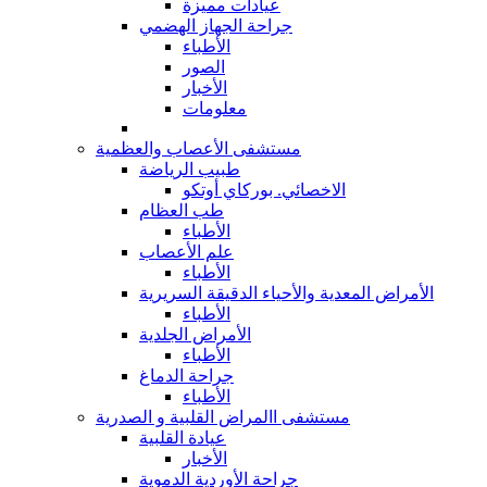
عيادات مميزة
جراحة الجهاز الهضمي
الأطباء
الصور
الأخبار
معلومات
مستشفى الأعصاب والعظمية
طبيب الرياضة
الاخصائي. بوركاي أوتكو
طب العظام
الأطباء
علم الأعصاب
الأطباء
الأمراض المعدية والأحياء الدقيقة السريرية
الأطباء
الأمراض الجلدية
الأطباء
جراحة الدماغ
الأطباء
مستشفى االمراض القلبية و الصدرية
عيادة القلبية
الأخبار
جراحة الأوردية الدموية