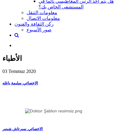
هل يتم أخذ الرنين المغاطيسي نائماً في
المستشفى الخاص بك؟
معلومات التنقل
معلومات الاتصال
ركن الثقافة والفنون
صور الأسبوع
الأطباء
03 Temmuz 2020
الاخصائي. سليمة ياغله
الاخصائي. سيرتاش شينير