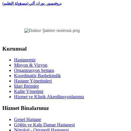
(بروفيسور. نوران ألي (مسؤولة التعليم
Kurumsal
Hastanemiz
Misyon & Vizyon
Organizasyon Şeması
Koordinatör Başhekimlik
Hastane Yönetimleri
İdari Birimler
Kalite Yönetimi
Hizmet ve Klinik Akreditasyonlarımız
Hizmet Binalarımız
Genel Hastane
Göğüs ve Kalp Damar Hastanesi
Nöroloji - Ortopedi Hastanesi