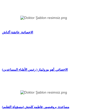
الاخصائية. عائشة أكباش
(الاخصائي. أهو يورولماز ( رئيس الأطباء المساعدين
(مساعدة. بروفيسور. فاطمه كلينش (مسؤولة التعليم