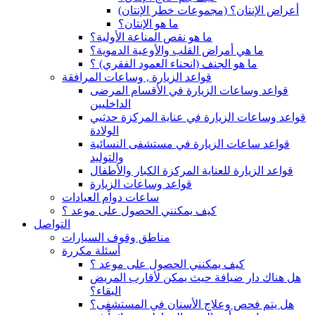
(أعراض الإنتان؟ (مجموعات خطر الإنتان
ما هو الإنتان؟
ما هو نقص المناعة الأولية؟
ما هي أمراض القلب والأوعية الدموية؟
ما هو الجنف (انحناء العمود الفقري) ؟
قواعد الزيارة , وساعات المرافقة
قواعد وساعات الزيارة في الأقسام المرضى
الداخليين
قواعد وساعات الزيارة في عناية المركزة حدثيي
الولادة
قواعد ساعات الزيارة في مستشفى النسائية
والتوليد
قواعد الزيارة للعناية المركزة الكبار والأطفال
قواعد وساعات الزيارة
ساعات دوام العيادات
كيف يمكنني الحصول على موعد ؟
التواصل
مناطق وقوف السيارات
أسئلة مكررة
كيف يمكنني الحصول على موعد ؟
هل هناك دار ضيافة حيث يمكن لأقارب المريض
البقاء؟
هل يتم فحص وعلاج الأسنان في المستشفى؟