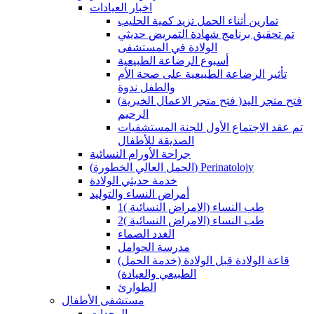
اخبار العيادات
تمارين أثناء الحمل تزيد كمية الحليب
تم تحقيق برنامج شهادة التمريض حديثي
الولادة في المستشفى
أسبوع الرضاعة الطبيعية
تأثير الرضاعة الطبيعية على صحة الأم
والطفل ندوة
(فتح متجر الاعمال الخيرية )فتح متجر اليد
الرحيم
تم عقد الاجتماع الأول للجنة المستشفيات
الصديقة للأطفال
جراحة الأورام النسائية
(الحمل العالي الخطورة) Perinatolojy
خدمة حديثي الولادة
أمراض النساء والتوليد
طب النساء (الامراض النسائية )1
طب النساء (الامراض النسائية )2
الغدد الصماء
مدرسة الحوامل
(قاعة الولادة قبل الولادة (خدمة الحمل
الطبيعي والعيادة)
الطوارئ
مستشفى الأطفال
الوحدات