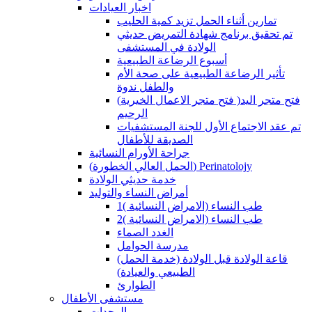
اخبار العيادات
تمارين أثناء الحمل تزيد كمية الحليب
تم تحقيق برنامج شهادة التمريض حديثي
الولادة في المستشفى
أسبوع الرضاعة الطبيعية
تأثير الرضاعة الطبيعية على صحة الأم
والطفل ندوة
(فتح متجر الاعمال الخيرية )فتح متجر اليد
الرحيم
تم عقد الاجتماع الأول للجنة المستشفيات
الصديقة للأطفال
جراحة الأورام النسائية
(الحمل العالي الخطورة) Perinatolojy
خدمة حديثي الولادة
أمراض النساء والتوليد
طب النساء (الامراض النسائية )1
طب النساء (الامراض النسائية )2
الغدد الصماء
مدرسة الحوامل
(قاعة الولادة قبل الولادة (خدمة الحمل
الطبيعي والعيادة)
الطوارئ
مستشفى الأطفال
الوحدات