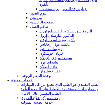
أنقرة.
زيارة وفد الصين إلى مستشفانا.
ألبوم الصور
من نحن
الصفحه الرئيسيه
طاقم العمل
البروفيسور الدكتور ليفنت أوزتورك
الدكتور ألبارسلان إرول
دكتور يوجى اسلام اوغلو
عائشة غول ارجاياس
نورسال دستور
كزبان جوشكون
سيمغة سيزي باي لان
نشة اي غون
عادل اصلان
عفراء سليمان
وحدة الدعم الروحي
خدمات مميزة
الطب التقليدي هو الطب الذي يجمع بين كل المهارات
والممارسات المستخدمة للحفاظ على الصحة العامة
الطب النفسي عالي الأمان
وحدات مركز علاج الحروق
خدمة الصحة المنزلية