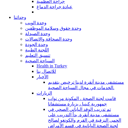
جراحة العظمية
عيادة جراحة الدماغ
وحداتنا
وحدة الويب
وحدة حقوق وسلامة الموظفين
وحدة الصيدلة
وحدة الصحافة والاتصالات
وحدة الجودة
اللجنة الطبية
تنسيق التعليم
السياحة الصحية
Health in Turkey
للاتصال بنا
الأخبار
مستشفى مدينة أنقرة لدينا ترخيص بتقديم
الخدمات في مجال السياحة الصحية.
الزيارات
قامت لجنة الصحة ، المكونة من نواب
جمهورية كينيا ، بزيارة مستشفانا
تم تدريب الوفد الياباني الصحي في
مستشفى مدينة أنقرة. بدأ التدريب على
الحمى النزفية في القرم والكونغو لصالح
لجنة الصحة اليابانية في قسم الأمراض