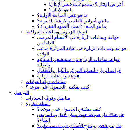
(أعراض الإنتان؟ (مجموعات خطر الإنتان
ما هو الإنتان؟
ما هو نقص المناعة الأولية؟
ما هي أمراض القلب والأوعية الدموية؟
ما هو الجنف (انحناء العمود الفقري) ؟
قواعد الزيارة , وساعات المرافقة
قواعد وساعات الزيارة في الأقسام المرضى
الداخليين
قواعد وساعات الزيارة في عناية المركزة حدثيي
الولادة
قواعد ساعات الزيارة في مستشفى النسائية
والتوليد
قواعد الزيارة للعناية المركزة الكبار والأطفال
قواعد وساعات الزيارة
ساعات دوام العيادات
كيف يمكنني الحصول على موعد ؟
التواصل
مناطق وقوف السيارات
أسئلة مكررة
كيف يمكنني الحصول على موعد ؟
هل هناك دار ضيافة حيث يمكن لأقارب المريض
البقاء؟
هل يتم فحص وعلاج الأسنان في المستشفى؟