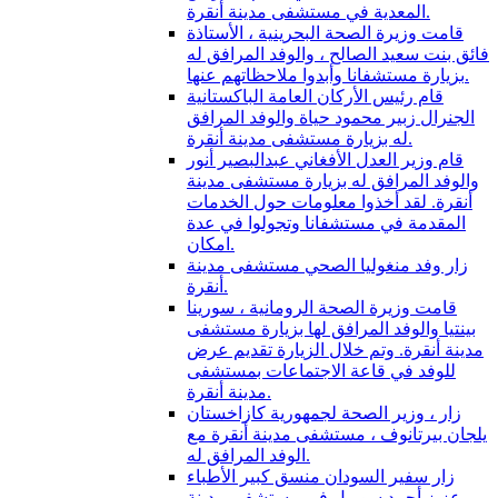
المعدية في مستشفى مدينة أنقرة.
قامت وزيرة الصحة البحرينية ، الأستاذة
فائق بنت سعيد الصالح ، والوفد المرافق له
بزيارة مستشفانا وأبدوا ملاحظاتهم عنها.
قام رئيس الأركان العامة الباكستانية
الجنرال زبير محمود حياة والوفد المرافق
له بزيارة مستشفى مدينة أنقرة.
قام وزير العدل الأفغاني عبدالبصير أنور
والوفد المرافق له بزيارة مستشفى مدينة
أنقرة. لقد أخذوا معلومات حول الخدمات
المقدمة في مستشفانا وتجولوا في عدة
امكان.
زار وفد منغوليا الصحي مستشفى مدينة
أنقرة.
قامت وزيرة الصحة الرومانية ، سورينا
بينتيا والوفد المرافق لها بزيارة مستشفى
مدينة أنقرة. وتم خلال الزيارة تقديم عرض
للوفد في قاعة الاجتماعات بمستشفى
مدينة أنقرة.
زار ، وزير الصحة لجمهورية كازاخستان
يلجان بيرتانوف ، مستشفى مدينة أنقرة مع
الوفد المرافق له.
زار سفير السودان منسق كبير الأطباء
عزيز أحمد سوريل في مستشفى مدينة