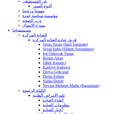
عن المستشفى
ألبوم الصور
مهمتنا ورؤيتنا
مؤسسة سياسة جودة
وزير الصحة
نموذج الاتصال
مستشفياتنا
العناية المركزة
فريق عيادة العناية المركزة
Sema Turan (İdari Sorumlu)
Seval İzdeş (Eğitim Sorumlusu)
Işıl Özkoçak Turan
Belgin Akan
Dilek Kazancı
Kadriye Kahveci
Derya Gökçınar
Deniz Erdem
Nalan Demir
Nevzat Mehmet Mutlu (Başasistan)
الكتلة الرئيسة
علم الأمراض الطبية
أطباء العيادة
معلومات العيادة
أخبار العيادة