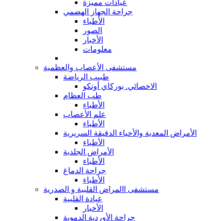
عيادات مميزة
جراحة الجهاز الهضمي
الأطباء
الصور
الأخبار
معلومات
مستشفى الأعصاب والعظمية
طبيب الرياضة
الاخصائي. بوركاي أوتكو
طب العظام
الأطباء
علم الأعصاب
الأطباء
الأمراض المعدية والأحياء الدقيقة السريرية
الأطباء
الأمراض الجلدية
الأطباء
جراحة الدماغ
الأطباء
مستشفى االمراض القلبية و الصدرية
عيادة القلبية
الأخبار
جراحة الأوردية الدموية