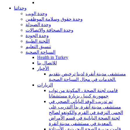
وحداتنا
وحدة الويب
وحدة حقوق وسلامة الموظفين
وحدة الصيدلة
وحدة الصحافة والاتصالات
وحدة الجودة
اللجنة الطبية
تنسيق التعليم
السياحة الصحية
Health in Turkey
للاتصال بنا
الأخبار
مستشفى مدينة أنقرة لدينا ترخيص بتقديم
الخدمات في مجال السياحة الصحية.
الزيارات
قامت لجنة الصحة ، المكونة من نواب
جمهورية كينيا ، بزيارة مستشفانا
تم تدريب الوفد الياباني الصحي في
مستشفى مدينة أنقرة. بدأ التدريب على
الحمى النزفية في القرم والكونغو لصالح
لجنة الصحة اليابانية في قسم الأمراض
المعدية في مستشفى مدينة أنقرة.
قامت وزيرة الصحة البحرينية ، الأستاذة