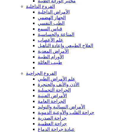
مختبر الوراثة الطبية
الفروع الداخلية
الأمراض الداخلية
الجهاز الهضمي
الطب النفسي
قياس السمع
المناعة والحساسية
علم الأعصاب
العلاج الطبيعي وإعادة التأهيل
الأمراض المعدية
الأورام الطبية
طبيب العائلة
الفروع الجراحية
علم الأمراض الطبي
الأذن والأنف والحنجرة
الجراحة التجميلية
الأمراض العينية
الجراحة العامة
الأمراض النسائية والتوليد
جراحة القلب والأوعية الدموية
جراحة الصدرية
جراحة العظمية
عيادة جراحة الدماغ