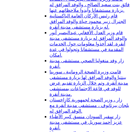
فائق بنت سعيد الصالح ، والوفد المرافق له
بزيارة مستشفانا وأبدوا ملاحظاتهم عنها.
قام رئيس الأركان العامة الباكستانية
الجنرال زبير محمود حياة والوفد المرافق
له بزيارة مستشفى مدينة أنقرة.
قام وزير العدل الأفغاني عبدالبصير أنور
والوفد المرافق له بزيارة مستشفى مدينة
أنقرة. لقد أخذوا معلومات حول الخدمات
المقدمة في مستشفانا وتجولوا في عدة
امكان.
زار وفد منغوليا الصحي مستشفى مدينة
أنقرة.
قامت وزيرة الصحة الرومانية ، سورينا
بينتيا والوفد المرافق لها بزيارة مستشفى
مدينة أنقرة. وتم خلال الزيارة تقديم عرض
للوفد في قاعة الاجتماعات بمستشفى
مدينة أنقرة.
زار ، وزير الصحة لجمهورية كازاخستان
يلجان بيرتانوف ، مستشفى مدينة أنقرة مع
الوفد المرافق له.
زار سفير السودان منسق كبير الأطباء
عزيز أحمد سوريل في مستشفى مدينة
أنقرة.