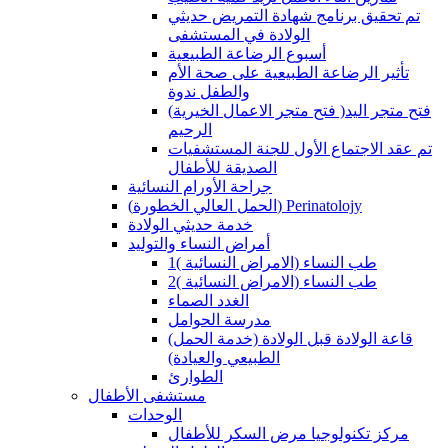
تم تحقيق برنامج شهادة التمريض حديثي
الولادة في المستشفى
أسبوع الرضاعة الطبيعية
تأثير الرضاعة الطبيعية على صحة الأم
والطفل ندوة
(فتح متجر الاعمال الخيرية )فتح متجر اليد
الرحيم
تم عقد الاجتماع الأول للجنة المستشفيات
الصديقة للأطفال
جراحة الأورام النسائية
(الحمل العالي الخطورة) Perinatolojy
خدمة حديثي الولادة
أمراض النساء والتوليد
طب النساء (الامراض النسائية )1
طب النساء (الامراض النسائية )2
الغدد الصماء
مدرسة الحوامل
(قاعة الولادة قبل الولادة (خدمة الحمل
الطبيعي والعيادة)
الطوارئ
مستشفى الأطفال
الوحدات
مركز تكنولوجيا مرض السكر للأطفال