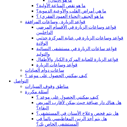
ما هو الإنتان؟
ما هو نقص المناعة الأولية؟
ما هي أمراض القلب والأوعية الدموية؟
ما هو الجنف (انحناء العمود الفقري) ؟
قواعد الزيارة , وساعات المرافقة
قواعد وساعات الزيارة في الأقسام المرضى
الداخليين
قواعد وساعات الزيارة في عناية المركزة حدثيي
الولادة
قواعد ساعات الزيارة في مستشفى النسائية
والتوليد
قواعد الزيارة للعناية المركزة الكبار والأطفال
قواعد وساعات الزيارة
ساعات دوام العيادات
كيف يمكنني الحصول على موعد ؟
التواصل
مناطق وقوف السيارات
أسئلة مكررة
كيف يمكنني الحصول على موعد ؟
هل هناك دار ضيافة حيث يمكن لأقارب المريض
البقاء؟
هل يتم فحص وعلاج الأسنان في المستشفى؟
هل يتم أخذ الرنين المغاطيسي نائماً في
المستشفى الخاص بك؟