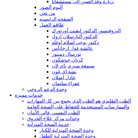
زيارة وفد الصين إلى مستشفانا.
ألبوم الصور
من نحن
الصفحه الرئيسيه
طاقم العمل
البروفيسور الدكتور ليفنت أوزتورك
الدكتور ألبارسلان إرول
دكتور يوجى اسلام اوغلو
عائشة غول ارجاياس
نورسال دستور
كزبان جوشكون
سيمغة سيزي باي لان
نشة اي غون
عادل اصلان
عفراء سليمان
وحدة الدعم الروحي
خدمات مميزة
الطب التقليدي هو الطب الذي يجمع بين كل المهارات
والممارسات المستخدمة للحفاظ على الصحة العامة
الطب النفسي عالي الأمان
وحدات مركز علاج الحروق
خدمة الصحة المنزلية
وحدة الصحة المنزلية للكبار
وحدة الصحة المنزلية للطفل