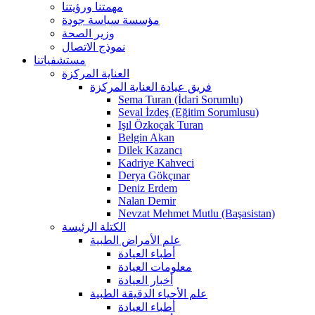
مهمتنا ورؤيتنا
مؤسسة سياسة جودة
وزير الصحة
نموذج الاتصال
مستشفياتنا
العناية المركزة
فريق عيادة العناية المركزة
Sema Turan (İdari Sorumlu)
Seval İzdeş (Eğitim Sorumlusu)
Işıl Özkoçak Turan
Belgin Akan
Dilek Kazancı
Kadriye Kahveci
Derya Gökçınar
Deniz Erdem
Nalan Demir
Nevzat Mehmet Mutlu (Başasistan)
الكتلة الرئيسة
علم الأمراض الطبية
أطباء العيادة
معلومات العيادة
أخبار العيادة
علم الأحياء الدقيقة الطبية
أطباء العيادة