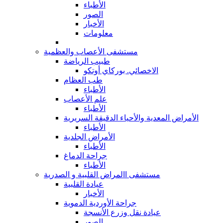
الأطباء
الصور
الأخبار
معلومات
مستشفى الأعصاب والعظمية
طبيب الرياضة
الاخصائي. بوركاي أوتكو
طب العظام
الأطباء
علم الأعصاب
الأطباء
الأمراض المعدية والأحياء الدقيقة السريرية
الأطباء
الأمراض الجلدية
الأطباء
جراحة الدماغ
الأطباء
مستشفى االمراض القلبية و الصدرية
عيادة القلبية
الأخبار
جراحة الأوردية الدموية
عيادة نقل وزرع الأنسجة
الصور