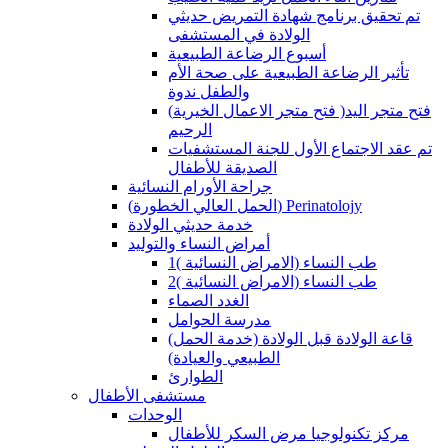
تم تحقيق برنامج شهادة التمريض حديثي
الولادة في المستشفى
أسبوع الرضاعة الطبيعية
تأثير الرضاعة الطبيعية على صحة الأم
والطفل ندوة
(فتح متجر الاعمال الخيرية )فتح متجر اليد
الرحيم
تم عقد الاجتماع الأول للجنة المستشفيات
الصديقة للأطفال
جراحة الأورام النسائية
(الحمل العالي الخطورة) Perinatolojy
خدمة حديثي الولادة
أمراض النساء والتوليد
طب النساء (الامراض النسائية )1
طب النساء (الامراض النسائية )2
الغدد الصماء
مدرسة الحوامل
(قاعة الولادة قبل الولادة (خدمة الحمل
الطبيعي والعيادة)
الطوارئ
مستشفى الأطفال
الوحدات
مركز تكنولوجيا مرض السكر للأطفال