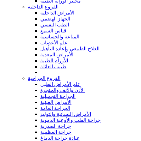
مختبر الوراثة الطبية
الفروع الداخلية
الأمراض الداخلية
الجهاز الهضمي
الطب النفسي
قياس السمع
المناعة والحساسية
علم الأعصاب
العلاج الطبيعي وإعادة التأهيل
الأمراض المعدية
الأورام الطبية
طبيب العائلة
الفروع الجراحية
علم الأمراض الطبي
الأذن والأنف والحنجرة
الجراحة التجميلية
الأمراض العينية
الجراحة العامة
الأمراض النسائية والتوليد
جراحة القلب والأوعية الدموية
جراحة الصدرية
جراحة العظمية
عيادة جراحة الدماغ