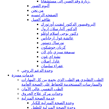
زيارة وفد الصين إلى مستشفانا.
ألبوم الصور
من نحن
الصفحه الرئيسيه
طاقم العمل
البروفيسور الدكتور ليفنت أوزتورك
الدكتور ألبارسلان إرول
دكتور يوجى اسلام اوغلو
عائشة غول ارجاياس
نورسال دستور
كزبان جوشكون
سيمغة سيزي باي لان
نشة اي غون
عادل اصلان
عفراء سليمان
وحدة الدعم الروحي
خدمات مميزة
الطب التقليدي هو الطب الذي يجمع بين كل المهارات
والممارسات المستخدمة للحفاظ على الصحة العامة
الطب النفسي عالي الأمان
وحدات مركز علاج الحروق
خدمة الصحة المنزلية
وحدة الصحة المنزلية للكبار
وحدة الصحة المنزلية للطفل