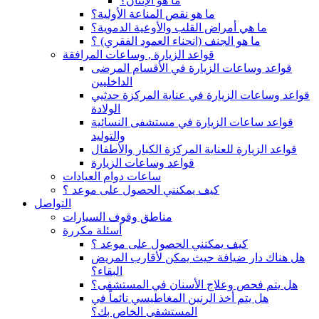
ما هو الإنتان؟
ما هو نقص المناعة الأولية؟
ما هي أمراض القلب والأوعية الدموية؟
ما هو الجنف (انحناء العمود الفقري) ؟
قواعد الزيارة , وساعات المرافقة
قواعد وساعات الزيارة في الأقسام المرضى
الداخليين
قواعد وساعات الزيارة في عناية المركزة حدثيي
الولادة
قواعد ساعات الزيارة في مستشفى النسائية
والتوليد
قواعد الزيارة للعناية المركزة الكبار والأطفال
قواعد وساعات الزيارة
ساعات دوام العيادات
كيف يمكنني الحصول على موعد ؟
التواصل
مناطق وقوف السيارات
أسئلة مكررة
كيف يمكنني الحصول على موعد ؟
هل هناك دار ضيافة حيث يمكن لأقارب المريض
البقاء؟
هل يتم فحص وعلاج الأسنان في المستشفى؟
هل يتم أخذ الرنين المغاطيسي نائماً في
المستشفى الخاص بك؟