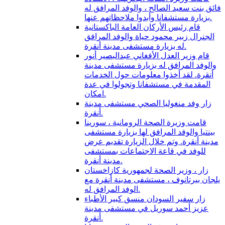
فائق بنت سعيد الصالح ، والوفد المرافق له
بزيارة مستشفانا وأبدوا ملاحظاتهم عنها.
قام رئيس الأركان العامة الباكستانية
الجنرال زبير محمود حياة والوفد المرافق
له بزيارة مستشفى مدينة أنقرة.
قام وزير العدل الأفغاني عبدالبصير أنور
والوفد المرافق له بزيارة مستشفى مدينة
أنقرة. لقد أخذوا معلومات حول الخدمات
المقدمة في مستشفانا وتجولوا في عدة
امكان.
زار وفد منغوليا الصحي مستشفى مدينة
أنقرة.
قامت وزيرة الصحة الرومانية ، سورينا
بينتيا والوفد المرافق لها بزيارة مستشفى
مدينة أنقرة. وتم خلال الزيارة تقديم عرض
للوفد في قاعة الاجتماعات بمستشفى
مدينة أنقرة.
زار ، وزير الصحة لجمهورية كازاخستان
يلجان بيرتانوف ، مستشفى مدينة أنقرة مع
الوفد المرافق له.
زار سفير السودان منسق كبير الأطباء
عزيز أحمد سوريل في مستشفى مدينة
أنقرة.