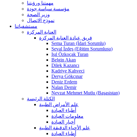
مهمتنا ورؤيتنا
مؤسسة سياسة جودة
وزير الصحة
نموذج الاتصال
مستشفياتنا
العناية المركزة
فريق عيادة العناية المركزة
Sema Turan (İdari Sorumlu)
Seval İzdeş (Eğitim Sorumlusu)
Işıl Özkoçak Turan
Belgin Akan
Dilek Kazancı
Kadriye Kahveci
Derya Gökçınar
Deniz Erdem
Nalan Demir
Nevzat Mehmet Mutlu (Başasistan)
الكتلة الرئيسة
علم الأمراض الطبية
أطباء العيادة
معلومات العيادة
أخبار العيادة
علم الأحياء الدقيقة الطبية
أطباء العيادة