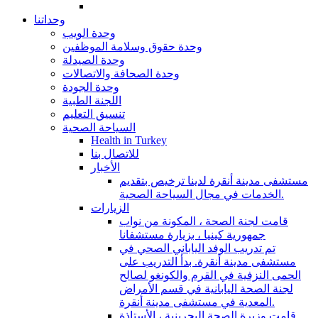
وحداتنا
وحدة الويب
وحدة حقوق وسلامة الموظفين
وحدة الصيدلة
وحدة الصحافة والاتصالات
وحدة الجودة
اللجنة الطبية
تنسيق التعليم
السياحة الصحية
Health in Turkey
للاتصال بنا
الأخبار
مستشفى مدينة أنقرة لدينا ترخيص بتقديم
الخدمات في مجال السياحة الصحية.
الزيارات
قامت لجنة الصحة ، المكونة من نواب
جمهورية كينيا ، بزيارة مستشفانا
تم تدريب الوفد الياباني الصحي في
مستشفى مدينة أنقرة. بدأ التدريب على
الحمى النزفية في القرم والكونغو لصالح
لجنة الصحة اليابانية في قسم الأمراض
المعدية في مستشفى مدينة أنقرة.
قامت وزيرة الصحة البحرينية ، الأستاذة