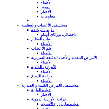
الأطباء
الصور
الأخبار
معلومات
مستشفى الأعصاب والعظمية
طبيب الرياضة
الاخصائي. بوركاي أوتكو
طب العظام
الأطباء
علم الأعصاب
الأطباء
الأمراض المعدية والأحياء الدقيقة السريرية
الأطباء
الأمراض الجلدية
الأطباء
جراحة الدماغ
الأطباء
مستشفى االمراض القلبية و الصدرية
عيادة القلبية
الأخبار
جراحة الأوردية الدموية
عيادة نقل وزرع الأنسجة
الصور