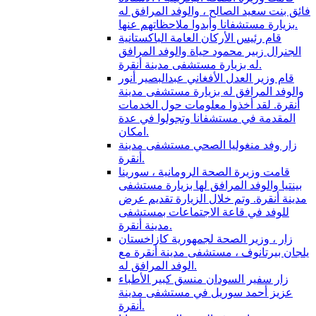
فائق بنت سعيد الصالح ، والوفد المرافق له
بزيارة مستشفانا وأبدوا ملاحظاتهم عنها.
قام رئيس الأركان العامة الباكستانية
الجنرال زبير محمود حياة والوفد المرافق
له بزيارة مستشفى مدينة أنقرة.
قام وزير العدل الأفغاني عبدالبصير أنور
والوفد المرافق له بزيارة مستشفى مدينة
أنقرة. لقد أخذوا معلومات حول الخدمات
المقدمة في مستشفانا وتجولوا في عدة
امكان.
زار وفد منغوليا الصحي مستشفى مدينة
أنقرة.
قامت وزيرة الصحة الرومانية ، سورينا
بينتيا والوفد المرافق لها بزيارة مستشفى
مدينة أنقرة. وتم خلال الزيارة تقديم عرض
للوفد في قاعة الاجتماعات بمستشفى
مدينة أنقرة.
زار ، وزير الصحة لجمهورية كازاخستان
يلجان بيرتانوف ، مستشفى مدينة أنقرة مع
الوفد المرافق له.
زار سفير السودان منسق كبير الأطباء
عزيز أحمد سوريل في مستشفى مدينة
أنقرة.