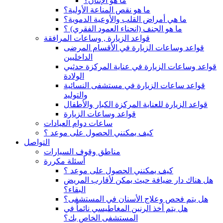
ما هو الإنتان؟
ما هو نقص المناعة الأولية؟
ما هي أمراض القلب والأوعية الدموية؟
ما هو الجنف (انحناء العمود الفقري) ؟
قواعد الزيارة , وساعات المرافقة
قواعد وساعات الزيارة في الأقسام المرضى
الداخليين
قواعد وساعات الزيارة في عناية المركزة حدثيي
الولادة
قواعد ساعات الزيارة في مستشفى النسائية
والتوليد
قواعد الزيارة للعناية المركزة الكبار والأطفال
قواعد وساعات الزيارة
ساعات دوام العيادات
كيف يمكنني الحصول على موعد ؟
التواصل
مناطق وقوف السيارات
أسئلة مكررة
كيف يمكنني الحصول على موعد ؟
هل هناك دار ضيافة حيث يمكن لأقارب المريض
البقاء؟
هل يتم فحص وعلاج الأسنان في المستشفى؟
هل يتم أخذ الرنين المغاطيسي نائماً في
المستشفى الخاص بك؟