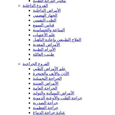
مختبر الوراثة الطبية
الفروع الداخلية
الأمراض الداخلية
الجهاز الهضمي
الطب النفسي
قياس السمع
المناعة والحساسية
علم الأعصاب
العلاج الطبيعي وإعادة التأهيل
الأمراض المعدية
الأورام الطبية
طبيب العائلة
الفروع الجراحية
علم الأمراض الطبي
الأذن والأنف والحنجرة
الجراحة التجميلية
الأمراض العينية
الجراحة العامة
الأمراض النسائية والتوليد
جراحة القلب والأوعية الدموية
جراحة الصدرية
جراحة العظمية
عيادة جراحة الدماغ