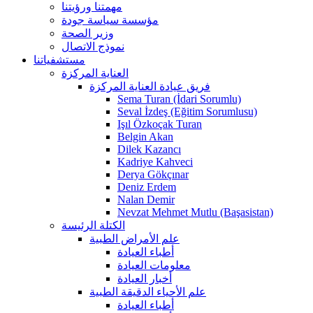
مهمتنا ورؤيتنا
مؤسسة سياسة جودة
وزير الصحة
نموذج الاتصال
مستشفياتنا
العناية المركزة
فريق عيادة العناية المركزة
Sema Turan (İdari Sorumlu)
Seval İzdeş (Eğitim Sorumlusu)
Işıl Özkoçak Turan
Belgin Akan
Dilek Kazancı
Kadriye Kahveci
Derya Gökçınar
Deniz Erdem
Nalan Demir
Nevzat Mehmet Mutlu (Başasistan)
الكتلة الرئيسة
علم الأمراض الطبية
أطباء العيادة
معلومات العيادة
أخبار العيادة
علم الأحياء الدقيقة الطبية
أطباء العيادة