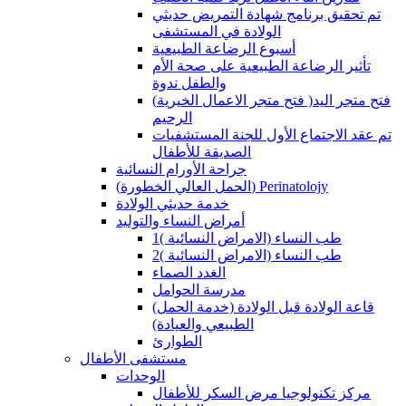
تم تحقيق برنامج شهادة التمريض حديثي
الولادة في المستشفى
أسبوع الرضاعة الطبيعية
تأثير الرضاعة الطبيعية على صحة الأم
والطفل ندوة
(فتح متجر الاعمال الخيرية )فتح متجر اليد
الرحيم
تم عقد الاجتماع الأول للجنة المستشفيات
الصديقة للأطفال
جراحة الأورام النسائية
(الحمل العالي الخطورة) Perinatolojy
خدمة حديثي الولادة
أمراض النساء والتوليد
طب النساء (الامراض النسائية )1
طب النساء (الامراض النسائية )2
الغدد الصماء
مدرسة الحوامل
(قاعة الولادة قبل الولادة (خدمة الحمل
الطبيعي والعيادة)
الطوارئ
مستشفى الأطفال
الوحدات
مركز تكنولوجيا مرض السكر للأطفال