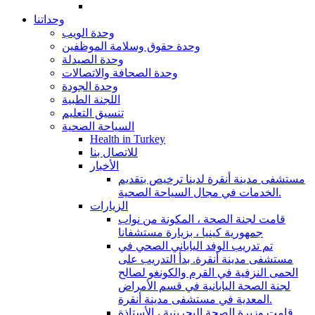
وحداتنا
وحدة الويب
وحدة حقوق وسلامة الموظفين
وحدة الصيدلة
وحدة الصحافة والاتصالات
وحدة الجودة
اللجنة الطبية
تنسيق التعليم
السياحة الصحية
Health in Turkey
للاتصال بنا
الأخبار
مستشفى مدينة أنقرة لدينا ترخيص بتقديم
الخدمات في مجال السياحة الصحية.
الزيارات
قامت لجنة الصحة ، المكونة من نواب
جمهورية كينيا ، بزيارة مستشفانا
تم تدريب الوفد الياباني الصحي في
مستشفى مدينة أنقرة. بدأ التدريب على
الحمى النزفية في القرم والكونغو لصالح
لجنة الصحة اليابانية في قسم الأمراض
المعدية في مستشفى مدينة أنقرة.
قامت وزيرة الصحة البحرينية ، الأستاذة