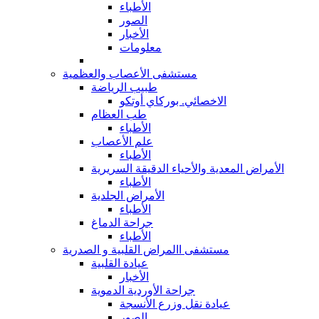
الأطباء
الصور
الأخبار
معلومات
مستشفى الأعصاب والعظمية
طبيب الرياضة
الاخصائي. بوركاي أوتكو
طب العظام
الأطباء
علم الأعصاب
الأطباء
الأمراض المعدية والأحياء الدقيقة السريرية
الأطباء
الأمراض الجلدية
الأطباء
جراحة الدماغ
الأطباء
مستشفى االمراض القلبية و الصدرية
عيادة القلبية
الأخبار
جراحة الأوردية الدموية
عيادة نقل وزرع الأنسجة
الصور