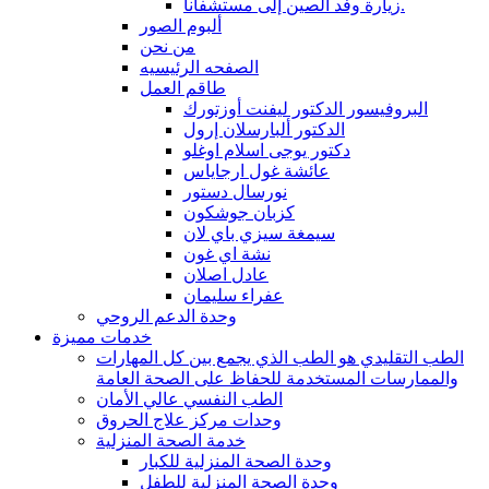
زيارة وفد الصين إلى مستشفانا.
ألبوم الصور
من نحن
الصفحه الرئيسيه
طاقم العمل
البروفيسور الدكتور ليفنت أوزتورك
الدكتور ألبارسلان إرول
دكتور يوجى اسلام اوغلو
عائشة غول ارجاياس
نورسال دستور
كزبان جوشكون
سيمغة سيزي باي لان
نشة اي غون
عادل اصلان
عفراء سليمان
وحدة الدعم الروحي
خدمات مميزة
الطب التقليدي هو الطب الذي يجمع بين كل المهارات
والممارسات المستخدمة للحفاظ على الصحة العامة
الطب النفسي عالي الأمان
وحدات مركز علاج الحروق
خدمة الصحة المنزلية
وحدة الصحة المنزلية للكبار
وحدة الصحة المنزلية للطفل