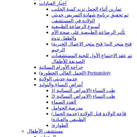
اخبار العيادات
تمارين أثناء الحمل تزيد كمية الحليب
تم تحقيق برنامج شهادة التمريض حديثي
الولادة في المستشفى
أسبوع الرضاعة الطبيعية
تأثير الرضاعة الطبيعية على صحة الأم
والطفل ندوة
(فتح متجر الاعمال الخيرية )فتح متجر اليد
الرحيم
تم عقد الاجتماع الأول للجنة المستشفيات
الصديقة للأطفال
جراحة الأورام النسائية
(الحمل العالي الخطورة) Perinatolojy
خدمة حديثي الولادة
أمراض النساء والتوليد
طب النساء (الامراض النسائية )1
طب النساء (الامراض النسائية )2
الغدد الصماء
مدرسة الحوامل
(قاعة الولادة قبل الولادة (خدمة الحمل
الطبيعي والعيادة)
الطوارئ
مستشفى الأطفال
الوحدات