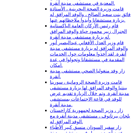
المعدية في مستشفى مدينة أنقرة.
قامت وزيرة الصحة البحرينية ، الأستاذة
فائق بنت سعيد الصالح ، والوفد المرافق له
بزيارة مستشفانا وأبدوا ملاحظاتهم عنها.
قام رئيس الأركان العامة الباكستانية
الجنرال زبير محمود حياة والوفد المرافق
له بزيارة مستشفى مدينة أنقرة.
قام وزير العدل الأفغاني عبدالبصير أنور
والوفد المرافق له بزيارة مستشفى مدينة
أنقرة. لقد أخذوا معلومات حول الخدمات
المقدمة في مستشفانا وتجولوا في عدة
امكان.
زار وفد منغوليا الصحي مستشفى مدينة
أنقرة.
قامت وزيرة الصحة الرومانية ، سورينا
بينتيا والوفد المرافق لها بزيارة مستشفى
مدينة أنقرة. وتم خلال الزيارة تقديم عرض
للوفد في قاعة الاجتماعات بمستشفى
مدينة أنقرة.
زار ، وزير الصحة لجمهورية كازاخستان
يلجان بيرتانوف ، مستشفى مدينة أنقرة مع
الوفد المرافق له.
زار سفير السودان منسق كبير الأطباء
عزيز أحمد سوريل في مستشفى مدينة