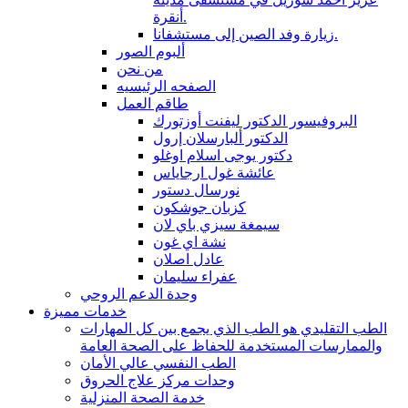
أنقرة.
زيارة وفد الصين إلى مستشفانا.
ألبوم الصور
من نحن
الصفحه الرئيسيه
طاقم العمل
البروفيسور الدكتور ليفنت أوزتورك
الدكتور ألبارسلان إرول
دكتور يوجى اسلام اوغلو
عائشة غول ارجاياس
نورسال دستور
كزبان جوشكون
سيمغة سيزي باي لان
نشة اي غون
عادل اصلان
عفراء سليمان
وحدة الدعم الروحي
خدمات مميزة
الطب التقليدي هو الطب الذي يجمع بين كل المهارات
والممارسات المستخدمة للحفاظ على الصحة العامة
الطب النفسي عالي الأمان
وحدات مركز علاج الحروق
خدمة الصحة المنزلية