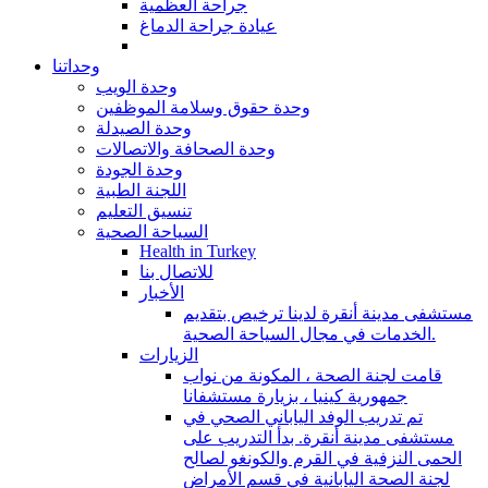
جراحة العظمية
عيادة جراحة الدماغ
وحداتنا
وحدة الويب
وحدة حقوق وسلامة الموظفين
وحدة الصيدلة
وحدة الصحافة والاتصالات
وحدة الجودة
اللجنة الطبية
تنسيق التعليم
السياحة الصحية
Health in Turkey
للاتصال بنا
الأخبار
مستشفى مدينة أنقرة لدينا ترخيص بتقديم
الخدمات في مجال السياحة الصحية.
الزيارات
قامت لجنة الصحة ، المكونة من نواب
جمهورية كينيا ، بزيارة مستشفانا
تم تدريب الوفد الياباني الصحي في
مستشفى مدينة أنقرة. بدأ التدريب على
الحمى النزفية في القرم والكونغو لصالح
لجنة الصحة اليابانية في قسم الأمراض