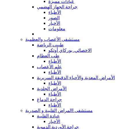
عيادات مميزة
جراحة الجهاز الهضمي
الأطباء
الصور
الأخبار
معلومات
مستشفى الأعصاب والعظمية
طبيب الرياضة
الاخصائي. بوركاي أوتكو
طب العظام
الأطباء
علم الأعصاب
الأطباء
الأمراض المعدية والأحياء الدقيقة السريرية
الأطباء
الأمراض الجلدية
الأطباء
جراحة الدماغ
الأطباء
مستشفى االمراض القلبية و الصدرية
عيادة القلبية
الأخبار
جراحة الأوردية الدموية