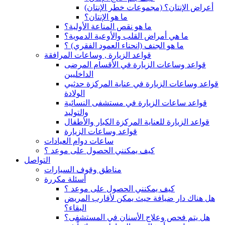
(أعراض الإنتان؟ (مجموعات خطر الإنتان
ما هو الإنتان؟
ما هو نقص المناعة الأولية؟
ما هي أمراض القلب والأوعية الدموية؟
ما هو الجنف (انحناء العمود الفقري) ؟
قواعد الزيارة , وساعات المرافقة
قواعد وساعات الزيارة في الأقسام المرضى
الداخليين
قواعد وساعات الزيارة في عناية المركزة حدثيي
الولادة
قواعد ساعات الزيارة في مستشفى النسائية
والتوليد
قواعد الزيارة للعناية المركزة الكبار والأطفال
قواعد وساعات الزيارة
ساعات دوام العيادات
كيف يمكنني الحصول على موعد ؟
التواصل
مناطق وقوف السيارات
أسئلة مكررة
كيف يمكنني الحصول على موعد ؟
هل هناك دار ضيافة حيث يمكن لأقارب المريض
البقاء؟
هل يتم فحص وعلاج الأسنان في المستشفى؟