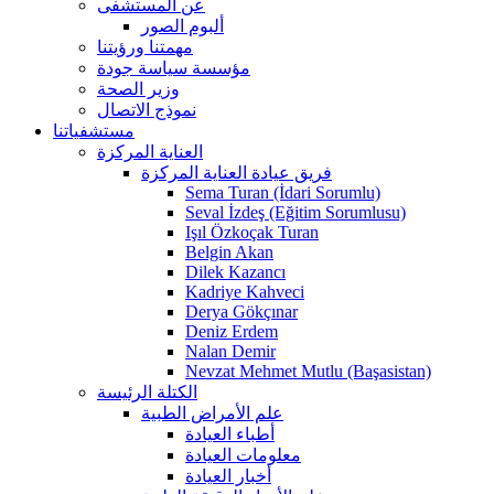
عن المستشفى
ألبوم الصور
مهمتنا ورؤيتنا
مؤسسة سياسة جودة
وزير الصحة
نموذج الاتصال
مستشفياتنا
العناية المركزة
فريق عيادة العناية المركزة
Sema Turan (İdari Sorumlu)
Seval İzdeş (Eğitim Sorumlusu)
Işıl Özkoçak Turan
Belgin Akan
Dilek Kazancı
Kadriye Kahveci
Derya Gökçınar
Deniz Erdem
Nalan Demir
Nevzat Mehmet Mutlu (Başasistan)
الكتلة الرئيسة
علم الأمراض الطبية
أطباء العيادة
معلومات العيادة
أخبار العيادة