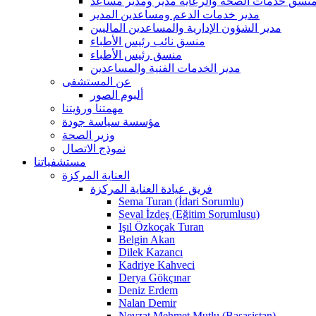
نسق خدمات الصحة والرعاية مدير ومدير مساعد
مدير خدمات الدعم ومساعدين المدير
مدير الشؤون الإدارية والمساعدين الماليين
منسق نائب رئيس الأطباء
منسق رئيس الأطباء
مدير الخدمات الفنية والمساعدين
عن المستشفى
ألبوم الصور
مهمتنا ورؤيتنا
مؤسسة سياسة جودة
وزير الصحة
نموذج الاتصال
مستشفياتنا
العناية المركزة
فريق عيادة العناية المركزة
Sema Turan (İdari Sorumlu)
Seval İzdeş (Eğitim Sorumlusu)
Işıl Özkoçak Turan
Belgin Akan
Dilek Kazancı
Kadriye Kahveci
Derya Gökçınar
Deniz Erdem
Nalan Demir
Nevzat Mehmet Mutlu (Başasistan)