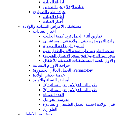
أطباء العيادة
عيادة الإقلاع عن التدخين
عيادة طب الطوارئ
أطباء العيادة
أخبار العيادة
مستشفى الامراض النسائية والولادة
اخبار العيادات
تمارين أثناء الحمل تزيد كمية الحليب
هادة التمريض حديثي الولادة في المستشفى
أسبوع الرضاعة الطبيعية
لرضاعة الطبيعية على صحة الأم والطفل ندوة
لاعمال الخيرية )فتح متجر اليد الرحيم
ع الأول للجنة المستشفيات الصديقة للأطفال
جراحة الأورام النسائية
(الحمل العالي الخطورة) Perinatolojy
خدمة حديثي الولادة
أمراض النساء والتوليد
طب النساء (الامراض النسائية )1
طب النساء (الامراض النسائية )2
الغدد الصماء
مدرسة الحوامل
 قبل الولادة (خدمة الحمل الطبيعي والعيادة)
الطوارئ
مستشفى الأطفال