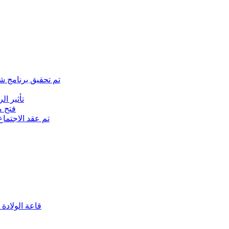
تم تحقيق برنامج ش
تأثير ا
(فتح متجر ا
تم عقد الاجتما
(قاعة الولادة