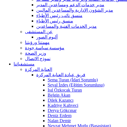
مدير خدمات الدعم ومساعدين المدير
مدير الشؤون الإدارية والمساعدين الماليين
منسق نائب رئيس الأطباء
منسق رئيس الأطباء
مدير الخدمات الفنية والمساعدين
عن المستشفى
ألبوم الصور
مهمتنا ورؤيتنا
مؤسسة سياسة جودة
وزير الصحة
نموذج الاتصال
مستشفياتنا
العناية المركزة
فريق عيادة العناية المركزة
Sema Turan (İdari Sorumlu)
Seval İzdeş (Eğitim Sorumlusu)
Işıl Özkoçak Turan
Belgin Akan
Dilek Kazancı
Kadriye Kahveci
Derya Gökçınar
Deniz Erdem
Nalan Demir
Nevzat Mehmet Mutlu (Başasistan)