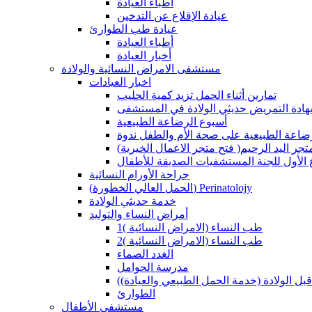
أطباء العيادة
عيادة الإقلاع عن التدخين
عيادة طب الطوارئ
أطباء العيادة
أخبار العيادة
مستشفى الامراض النسائية والولادة
اخبار العيادات
تمارين أثناء الحمل تزيد كمية الحليب
هادة التمريض حديثي الولادة في المستشفى
أسبوع الرضاعة الطبيعية
لرضاعة الطبيعية على صحة الأم والطفل ندوة
لاعمال الخيرية )فتح متجر اليد الرحيم
ع الأول للجنة المستشفيات الصديقة للأطفال
جراحة الأورام النسائية
(الحمل العالي الخطورة) Perinatolojy
خدمة حديثي الولادة
أمراض النساء والتوليد
طب النساء (الامراض النسائية )1
طب النساء (الامراض النسائية )2
الغدد الصماء
مدرسة الحوامل
 قبل الولادة (خدمة الحمل الطبيعي والعيادة)
الطوارئ
مستشفى الأطفال