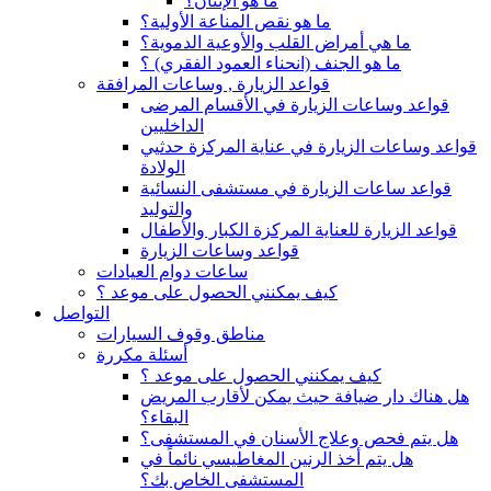
ما هو الإنتان؟
ما هو نقص المناعة الأولية؟
ما هي أمراض القلب والأوعية الدموية؟
ما هو الجنف (انحناء العمود الفقري) ؟
قواعد الزيارة , وساعات المرافقة
قواعد وساعات الزيارة في الأقسام المرضى
الداخليين
قواعد وساعات الزيارة في عناية المركزة حدثيي
الولادة
قواعد ساعات الزيارة في مستشفى النسائية
والتوليد
قواعد الزيارة للعناية المركزة الكبار والأطفال
قواعد وساعات الزيارة
ساعات دوام العيادات
كيف يمكنني الحصول على موعد ؟
التواصل
مناطق وقوف السيارات
أسئلة مكررة
كيف يمكنني الحصول على موعد ؟
هل هناك دار ضيافة حيث يمكن لأقارب المريض
البقاء؟
هل يتم فحص وعلاج الأسنان في المستشفى؟
هل يتم أخذ الرنين المغاطيسي نائماً في
المستشفى الخاص بك؟