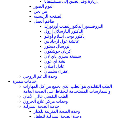
زيارة وفد الصين إلى مستشفانا.
ألبوم الصور
من نحن
الصفحه الرئيسيه
طاقم العمل
البروفيسور الدكتور ليفنت أوزتورك
الدكتور ألبارسلان إرول
دكتور يوجى اسلام اوغلو
عائشة غول ارجاياس
نورسال دستور
كزبان جوشكون
سيمغة سيزي باي لان
نشة اي غون
عادل اصلان
عفراء سليمان
وحدة الدعم الروحي
خدمات مميزة
الطب التقليدي هو الطب الذي يجمع بين كل المهارات
والممارسات المستخدمة للحفاظ على الصحة العامة
الطب النفسي عالي الأمان
وحدات مركز علاج الحروق
خدمة الصحة المنزلية
وحدة الصحة المنزلية للكبار
وحدة الصحة المنزلية للطفل