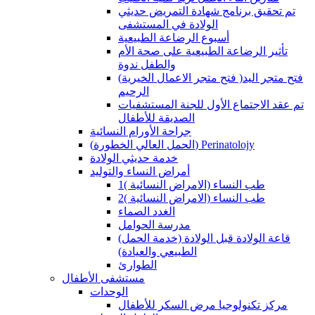
تم تحقيق برنامج شهادة التمريض حديثي
الولادة في المستشفى
أسبوع الرضاعة الطبيعية
تأثير الرضاعة الطبيعية على صحة الأم
والطفل ندوة
(فتح متجر الاعمال الخيرية )فتح متجر اليد
الرحيم
تم عقد الاجتماع الأول للجنة المستشفيات
الصديقة للأطفال
جراحة الأورام النسائية
(الحمل العالي الخطورة) Perinatolojy
خدمة حديثي الولادة
أمراض النساء والتوليد
طب النساء (الامراض النسائية )1
طب النساء (الامراض النسائية )2
الغدد الصماء
مدرسة الحوامل
(قاعة الولادة قبل الولادة (خدمة الحمل
الطبيعي والعيادة)
الطوارئ
مستشفى الأطفال
الوحدات
مركز تكنولوجيا مرض السكر للأطفال