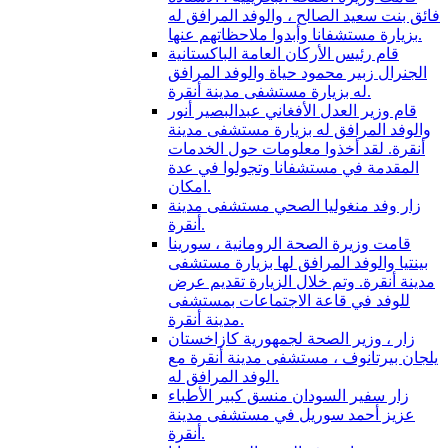
فائق بنت سعيد الصالح ، والوفد المرافق له
بزيارة مستشفانا وأبدوا ملاحظاتهم عنها.
قام رئيس الأركان العامة الباكستانية
الجنرال زبير محمود حياة والوفد المرافق
له بزيارة مستشفى مدينة أنقرة.
قام وزير العدل الأفغاني عبدالبصير أنور
والوفد المرافق له بزيارة مستشفى مدينة
أنقرة. لقد أخذوا معلومات حول الخدمات
المقدمة في مستشفانا وتجولوا في عدة
امكان.
زار وفد منغوليا الصحي مستشفى مدينة
أنقرة.
قامت وزيرة الصحة الرومانية ، سورينا
بينتيا والوفد المرافق لها بزيارة مستشفى
مدينة أنقرة. وتم خلال الزيارة تقديم عرض
للوفد في قاعة الاجتماعات بمستشفى
مدينة أنقرة.
زار ، وزير الصحة لجمهورية كازاخستان
يلجان بيرتانوف ، مستشفى مدينة أنقرة مع
الوفد المرافق له.
زار سفير السودان منسق كبير الأطباء
عزيز أحمد سوريل في مستشفى مدينة
أنقرة.