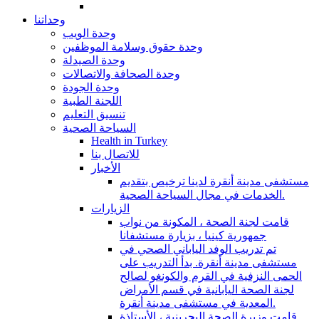
وحداتنا
وحدة الويب
وحدة حقوق وسلامة الموظفين
وحدة الصيدلة
وحدة الصحافة والاتصالات
وحدة الجودة
اللجنة الطبية
تنسيق التعليم
السياحة الصحية
Health in Turkey
للاتصال بنا
الأخبار
مستشفى مدينة أنقرة لدينا ترخيص بتقديم
الخدمات في مجال السياحة الصحية.
الزيارات
قامت لجنة الصحة ، المكونة من نواب
جمهورية كينيا ، بزيارة مستشفانا
تم تدريب الوفد الياباني الصحي في
مستشفى مدينة أنقرة. بدأ التدريب على
الحمى النزفية في القرم والكونغو لصالح
لجنة الصحة اليابانية في قسم الأمراض
المعدية في مستشفى مدينة أنقرة.
قامت وزيرة الصحة البحرينية ، الأستاذة