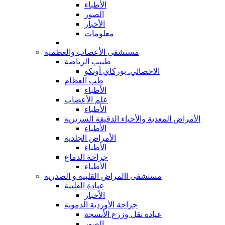
الأطباء
الصور
الأخبار
معلومات
مستشفى الأعصاب والعظمية
طبيب الرياضة
الاخصائي. بوركاي أوتكو
طب العظام
الأطباء
علم الأعصاب
الأطباء
الأمراض المعدية والأحياء الدقيقة السريرية
الأطباء
الأمراض الجلدية
الأطباء
جراحة الدماغ
الأطباء
مستشفى االمراض القلبية و الصدرية
عيادة القلبية
الأخبار
جراحة الأوردية الدموية
عيادة نقل وزرع الأنسجة
الصور