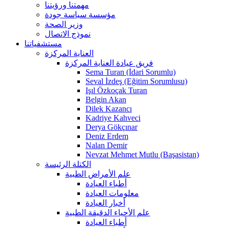
مهمتنا ورؤيتنا
مؤسسة سياسة جودة
وزير الصحة
نموذج الاتصال
مستشفياتنا
العناية المركزة
فريق عيادة العناية المركزة
Sema Turan (İdari Sorumlu)
Seval İzdeş (Eğitim Sorumlusu)
Işıl Özkoçak Turan
Belgin Akan
Dilek Kazancı
Kadriye Kahveci
Derya Gökçınar
Deniz Erdem
Nalan Demir
Nevzat Mehmet Mutlu (Başasistan)
الكتلة الرئيسة
علم الأمراض الطبية
أطباء العيادة
معلومات العيادة
أخبار العيادة
علم الأحياء الدقيقة الطبية
أطباء العيادة