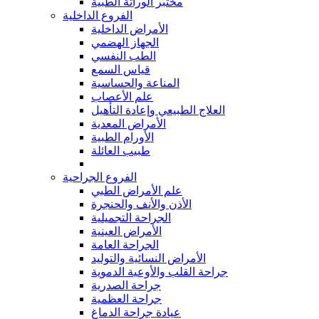
مختبر الوراثة الطبية
الفروع الداخلية
الأمراض الداخلية
الجهاز الهضمي
الطب النفسي
قياس السمع
المناعة والحساسية
علم الأعصاب
العلاج الطبيعي وإعادة التأهيل
الأمراض المعدية
الأورام الطبية
طبيب العائلة
الفروع الجراحية
علم الأمراض الطبي
الأذن والأنف والحنجرة
الجراحة التجميلية
الأمراض العينية
الجراحة العامة
الأمراض النسائية والتوليد
جراحة القلب والأوعية الدموية
جراحة الصدرية
جراحة العظمية
عيادة جراحة الدماغ