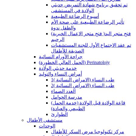
تم تحقيق برنامج شهادة التمريض حديثي
الولادة في المستشفى
أسبوع الرضاعة الطبيعية
تأثير الرضاعة الطبيعية على صحة الأم
والطفل ندوة
(فتح متجر الاعمال الخيرية )فتح متجر اليد
الرحيم
تم عقد الاجتماع الأول للجنة المستشفيات
الصديقة للأطفال
جراحة الأورام النسائية
(الحمل العالي الخطورة) Perinatolojy
خدمة حديثي الولادة
أمراض النساء والتوليد
طب النساء (الامراض النسائية )1
طب النساء (الامراض النسائية )2
الغدد الصماء
مدرسة الحوامل
(قاعة الولادة قبل الولادة (خدمة الحمل
الطبيعي والعيادة)
الطوارئ
مستشفى الأطفال
الوحدات
مركز تكنولوجيا مرض السكر للأطفال