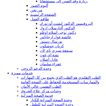
زيارة وفد الصين إلى مستشفانا.
ألبوم الصور
من نحن
الصفحه الرئيسيه
طاقم العمل
البروفيسور الدكتور ليفنت أوزتورك
الدكتور ألبارسلان إرول
دكتور يوجى اسلام اوغلو
عائشة غول ارجاياس
نورسال دستور
كزبان جوشكون
سيمغة سيزي باي لان
نشة اي غون
عادل اصلان
عفراء سليمان
وحدة الدعم الروحي
خدمات مميزة
الطب التقليدي هو الطب الذي يجمع بين كل المهارات
والممارسات المستخدمة للحفاظ على الصحة العامة
الطب النفسي عالي الأمان
وحدات مركز علاج الحروق
خدمة الصحة المنزلية
وحدة الصحة المنزلية للكبار
وحدة الصحة المنزلية للطفل