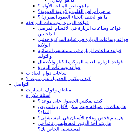
ما هو الإنتان؟
ما هو نقص المناعة الأولية؟
ما هي أمراض القلب والأوعية الدموية؟
ما هو الجنف (انحناء العمود الفقري) ؟
قواعد الزيارة , وساعات المرافقة
قواعد وساعات الزيارة في الأقسام المرضى
الداخليين
قواعد وساعات الزيارة في عناية المركزة حدثيي
الولادة
قواعد ساعات الزيارة في مستشفى النسائية
والتوليد
قواعد الزيارة للعناية المركزة الكبار والأطفال
قواعد وساعات الزيارة
ساعات دوام العيادات
كيف يمكنني الحصول على موعد ؟
التواصل
مناطق وقوف السيارات
أسئلة مكررة
كيف يمكنني الحصول على موعد ؟
هل هناك دار ضيافة حيث يمكن لأقارب المريض
البقاء؟
هل يتم فحص وعلاج الأسنان في المستشفى؟
هل يتم أخذ الرنين المغاطيسي نائماً في
المستشفى الخاص بك؟