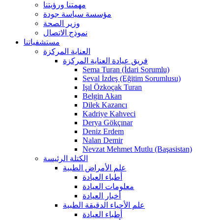
مهمتنا ورؤيتنا
مؤسسة سياسة جودة
وزير الصحة
نموذج الاتصال
مستشفياتنا
العناية المركزة
فريق عيادة العناية المركزة
Sema Turan (İdari Sorumlu)
Seval İzdeş (Eğitim Sorumlusu)
Işıl Özkoçak Turan
Belgin Akan
Dilek Kazancı
Kadriye Kahveci
Derya Gökçınar
Deniz Erdem
Nalan Demir
Nevzat Mehmet Mutlu (Başasistan)
الكتلة الرئيسة
علم الأمراض الطبية
أطباء العيادة
معلومات العيادة
أخبار العيادة
علم الأحياء الدقيقة الطبية
أطباء العيادة