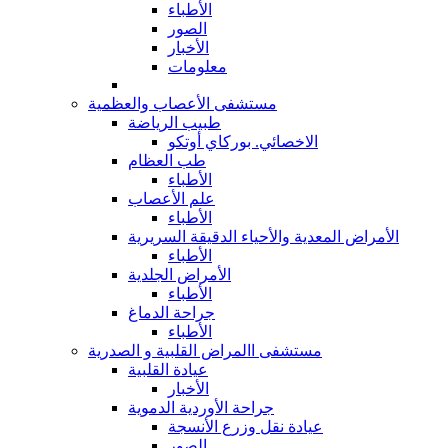
الأطباء
الصور
الأخبار
معلومات
مستشفى الأعصاب والعظمية
طبيب الرياضة
الاخصائي. بوركاي أوتكو
طب العظام
الأطباء
علم الأعصاب
الأطباء
الأمراض المعدية والأحياء الدقيقة السريرية
الأطباء
الأمراض الجلدية
الأطباء
جراحة الدماغ
الأطباء
مستشفى االمراض القلبية و الصدرية
عيادة القلبية
الأخبار
جراحة الأوردية الدموية
عيادة نقل وزرع الأنسجة
الصور