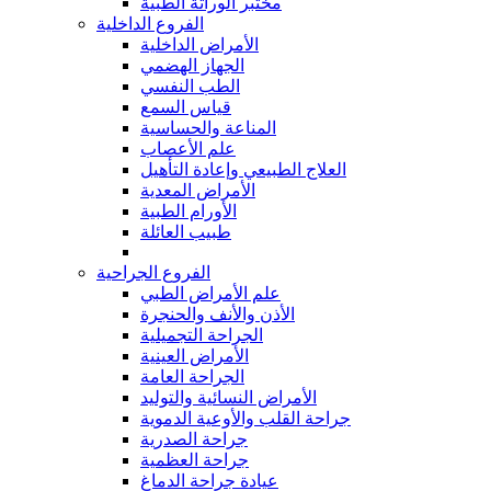
مختبر الوراثة الطبية
الفروع الداخلية
الأمراض الداخلية
الجهاز الهضمي
الطب النفسي
قياس السمع
المناعة والحساسية
علم الأعصاب
العلاج الطبيعي وإعادة التأهيل
الأمراض المعدية
الأورام الطبية
طبيب العائلة
الفروع الجراحية
علم الأمراض الطبي
الأذن والأنف والحنجرة
الجراحة التجميلية
الأمراض العينية
الجراحة العامة
الأمراض النسائية والتوليد
جراحة القلب والأوعية الدموية
جراحة الصدرية
جراحة العظمية
عيادة جراحة الدماغ