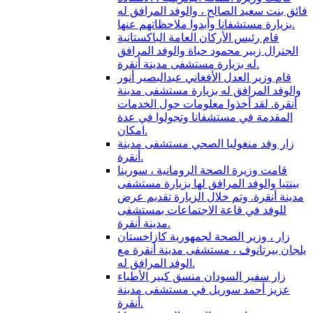
فائق بنت سعيد الصالح ، والوفد المرافق له
بزيارة مستشفانا وأبدوا ملاحظاتهم عنها.
قام رئيس الأركان العامة الباكستانية
الجنرال زبير محمود حياة والوفد المرافق
له بزيارة مستشفى مدينة أنقرة.
قام وزير العدل الأفغاني عبدالبصير أنور
والوفد المرافق له بزيارة مستشفى مدينة
أنقرة. لقد أخذوا معلومات حول الخدمات
المقدمة في مستشفانا وتجولوا في عدة
امكان.
زار وفد منغوليا الصحي مستشفى مدينة
أنقرة.
قامت وزيرة الصحة الرومانية ، سورينا
بينتيا والوفد المرافق لها بزيارة مستشفى
مدينة أنقرة. وتم خلال الزيارة تقديم عرض
للوفد في قاعة الاجتماعات بمستشفى
مدينة أنقرة.
زار ، وزير الصحة لجمهورية كازاخستان
يلجان بيرتانوف ، مستشفى مدينة أنقرة مع
الوفد المرافق له.
زار سفير السودان منسق كبير الأطباء
عزيز أحمد سوريل في مستشفى مدينة
أنقرة.