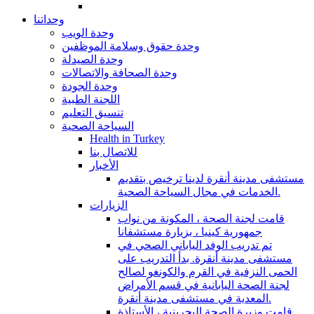
وحداتنا
وحدة الويب
وحدة حقوق وسلامة الموظفين
وحدة الصيدلة
وحدة الصحافة والاتصالات
وحدة الجودة
اللجنة الطبية
تنسيق التعليم
السياحة الصحية
Health in Turkey
للاتصال بنا
الأخبار
مستشفى مدينة أنقرة لدينا ترخيص بتقديم
الخدمات في مجال السياحة الصحية.
الزيارات
قامت لجنة الصحة ، المكونة من نواب
جمهورية كينيا ، بزيارة مستشفانا
تم تدريب الوفد الياباني الصحي في
مستشفى مدينة أنقرة. بدأ التدريب على
الحمى النزفية في القرم والكونغو لصالح
لجنة الصحة اليابانية في قسم الأمراض
المعدية في مستشفى مدينة أنقرة.
قامت وزيرة الصحة البحرينية ، الأستاذة