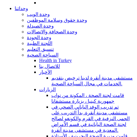
وحداتنا
وحدة الويب
وحدة حقوق وسلامة الموظفين
وحدة الصيدلة
وحدة الصحافة والاتصالات
وحدة الجودة
اللجنة الطبية
تنسيق التعليم
السياحة الصحية
Health in Turkey
للاتصال بنا
الأخبار
مستشفى مدينة أنقرة لدينا ترخيص بتقديم
الخدمات في مجال السياحة الصحية.
الزيارات
قامت لجنة الصحة ، المكونة من نواب
جمهورية كينيا ، بزيارة مستشفانا
تم تدريب الوفد الياباني الصحي في
مستشفى مدينة أنقرة. بدأ التدريب على
الحمى النزفية في القرم والكونغو لصالح
لجنة الصحة اليابانية في قسم الأمراض
المعدية في مستشفى مدينة أنقرة.
قامت وزيرة الصحة البحرينية ، الأستاذة