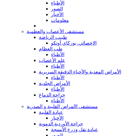
الأطباء
الصور
الأخبار
معلومات
مستشفى الأعصاب والعظمية
طبيب الرياضة
الاخصائي. بوركاي أوتكو
طب العظام
الأطباء
علم الأعصاب
الأطباء
الأمراض المعدية والأحياء الدقيقة السريرية
الأطباء
الأمراض الجلدية
الأطباء
جراحة الدماغ
الأطباء
مستشفى االمراض القلبية و الصدرية
عيادة القلبية
الأخبار
جراحة الأوردية الدموية
عيادة نقل وزرع الأنسجة
الصور