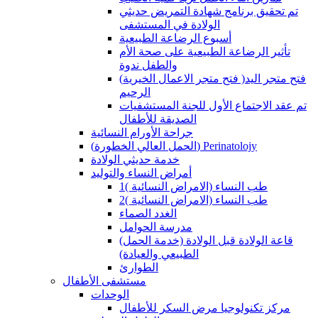
تم تحقيق برنامج شهادة التمريض حديثي
الولادة في المستشفى
أسبوع الرضاعة الطبيعية
تأثير الرضاعة الطبيعية على صحة الأم
والطفل ندوة
(فتح متجر الاعمال الخيرية )فتح متجر اليد
الرحيم
تم عقد الاجتماع الأول للجنة المستشفيات
الصديقة للأطفال
جراحة الأورام النسائية
(الحمل العالي الخطورة) Perinatolojy
خدمة حديثي الولادة
أمراض النساء والتوليد
طب النساء (الامراض النسائية )1
طب النساء (الامراض النسائية )2
الغدد الصماء
مدرسة الحوامل
(قاعة الولادة قبل الولادة (خدمة الحمل
الطبيعي والعيادة)
الطوارئ
مستشفى الأطفال
الوحدات
مركز تكنولوجيا مرض السكر للأطفال