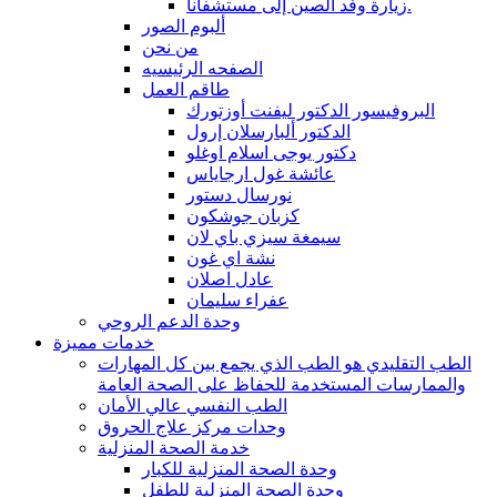
زيارة وفد الصين إلى مستشفانا.
ألبوم الصور
من نحن
الصفحه الرئيسيه
طاقم العمل
البروفيسور الدكتور ليفنت أوزتورك
الدكتور ألبارسلان إرول
دكتور يوجى اسلام اوغلو
عائشة غول ارجاياس
نورسال دستور
كزبان جوشكون
سيمغة سيزي باي لان
نشة اي غون
عادل اصلان
عفراء سليمان
وحدة الدعم الروحي
خدمات مميزة
الطب التقليدي هو الطب الذي يجمع بين كل المهارات
والممارسات المستخدمة للحفاظ على الصحة العامة
الطب النفسي عالي الأمان
وحدات مركز علاج الحروق
خدمة الصحة المنزلية
وحدة الصحة المنزلية للكبار
وحدة الصحة المنزلية للطفل