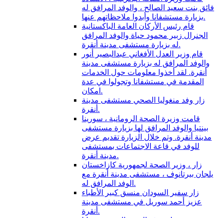
فائق بنت سعيد الصالح ، والوفد المرافق له
بزيارة مستشفانا وأبدوا ملاحظاتهم عنها.
قام رئيس الأركان العامة الباكستانية
الجنرال زبير محمود حياة والوفد المرافق
له بزيارة مستشفى مدينة أنقرة.
قام وزير العدل الأفغاني عبدالبصير أنور
والوفد المرافق له بزيارة مستشفى مدينة
أنقرة. لقد أخذوا معلومات حول الخدمات
المقدمة في مستشفانا وتجولوا في عدة
امكان.
زار وفد منغوليا الصحي مستشفى مدينة
أنقرة.
قامت وزيرة الصحة الرومانية ، سورينا
بينتيا والوفد المرافق لها بزيارة مستشفى
مدينة أنقرة. وتم خلال الزيارة تقديم عرض
للوفد في قاعة الاجتماعات بمستشفى
مدينة أنقرة.
زار ، وزير الصحة لجمهورية كازاخستان
يلجان بيرتانوف ، مستشفى مدينة أنقرة مع
الوفد المرافق له.
زار سفير السودان منسق كبير الأطباء
عزيز أحمد سوريل في مستشفى مدينة
أنقرة.