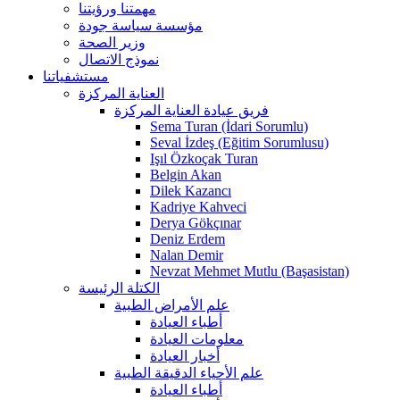
مهمتنا ورؤيتنا
مؤسسة سياسة جودة
وزير الصحة
نموذج الاتصال
مستشفياتنا
العناية المركزة
فريق عيادة العناية المركزة
Sema Turan (İdari Sorumlu)
Seval İzdeş (Eğitim Sorumlusu)
Işıl Özkoçak Turan
Belgin Akan
Dilek Kazancı
Kadriye Kahveci
Derya Gökçınar
Deniz Erdem
Nalan Demir
Nevzat Mehmet Mutlu (Başasistan)
الكتلة الرئيسة
علم الأمراض الطبية
أطباء العيادة
معلومات العيادة
أخبار العيادة
علم الأحياء الدقيقة الطبية
أطباء العيادة