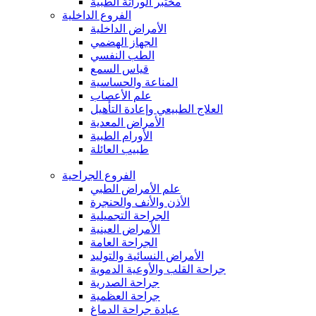
مختبر الوراثة الطبية
الفروع الداخلية
الأمراض الداخلية
الجهاز الهضمي
الطب النفسي
قياس السمع
المناعة والحساسية
علم الأعصاب
العلاج الطبيعي وإعادة التأهيل
الأمراض المعدية
الأورام الطبية
طبيب العائلة
الفروع الجراحية
علم الأمراض الطبي
الأذن والأنف والحنجرة
الجراحة التجميلية
الأمراض العينية
الجراحة العامة
الأمراض النسائية والتوليد
جراحة القلب والأوعية الدموية
جراحة الصدرية
جراحة العظمية
عيادة جراحة الدماغ