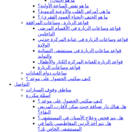
ما هو الإنتان؟
ما هو نقص المناعة الأولية؟
ما هي أمراض القلب والأوعية الدموية؟
ما هو الجنف (انحناء العمود الفقري) ؟
قواعد الزيارة , وساعات المرافقة
قواعد وساعات الزيارة في الأقسام المرضى
الداخليين
قواعد وساعات الزيارة في عناية المركزة حدثيي
الولادة
قواعد ساعات الزيارة في مستشفى النسائية
والتوليد
قواعد الزيارة للعناية المركزة الكبار والأطفال
قواعد وساعات الزيارة
ساعات دوام العيادات
كيف يمكنني الحصول على موعد ؟
التواصل
مناطق وقوف السيارات
أسئلة مكررة
كيف يمكنني الحصول على موعد ؟
هل هناك دار ضيافة حيث يمكن لأقارب المريض
البقاء؟
هل يتم فحص وعلاج الأسنان في المستشفى؟
هل يتم أخذ الرنين المغاطيسي نائماً في
المستشفى الخاص بك؟