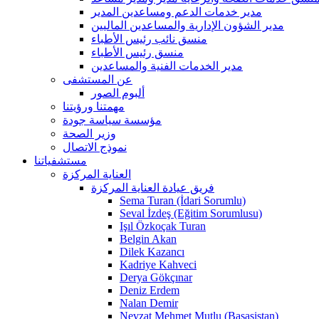
مدير خدمات الدعم ومساعدين المدير
مدير الشؤون الإدارية والمساعدين الماليين
منسق نائب رئيس الأطباء
منسق رئيس الأطباء
مدير الخدمات الفنية والمساعدين
عن المستشفى
ألبوم الصور
مهمتنا ورؤيتنا
مؤسسة سياسة جودة
وزير الصحة
نموذج الاتصال
مستشفياتنا
العناية المركزة
فريق عيادة العناية المركزة
Sema Turan (İdari Sorumlu)
Seval İzdeş (Eğitim Sorumlusu)
Işıl Özkoçak Turan
Belgin Akan
Dilek Kazancı
Kadriye Kahveci
Derya Gökçınar
Deniz Erdem
Nalan Demir
Nevzat Mehmet Mutlu (Başasistan)