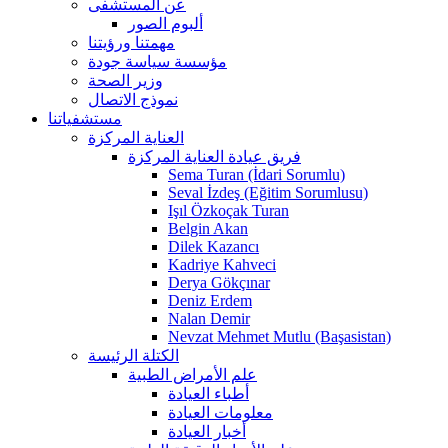
عن المستشفى
ألبوم الصور
مهمتنا ورؤيتنا
مؤسسة سياسة جودة
وزير الصحة
نموذج الاتصال
مستشفياتنا
العناية المركزة
فريق عيادة العناية المركزة
Sema Turan (İdari Sorumlu)
Seval İzdeş (Eğitim Sorumlusu)
Işıl Özkoçak Turan
Belgin Akan
Dilek Kazancı
Kadriye Kahveci
Derya Gökçınar
Deniz Erdem
Nalan Demir
Nevzat Mehmet Mutlu (Başasistan)
الكتلة الرئيسة
علم الأمراض الطبية
أطباء العيادة
معلومات العيادة
أخبار العيادة