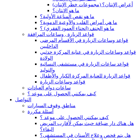
(أعراض الإنتان؟ (مجموعات خطر الإنتان
ما هو الإنتان؟
ما هو نقص المناعة الأولية؟
ما هي أمراض القلب والأوعية الدموية؟
ما هو الجنف (انحناء العمود الفقري) ؟
قواعد الزيارة , وساعات المرافقة
قواعد وساعات الزيارة في الأقسام المرضى
الداخليين
قواعد وساعات الزيارة في عناية المركزة حدثيي
الولادة
قواعد ساعات الزيارة في مستشفى النسائية
والتوليد
قواعد الزيارة للعناية المركزة الكبار والأطفال
قواعد وساعات الزيارة
ساعات دوام العيادات
كيف يمكنني الحصول على موعد ؟
التواصل
مناطق وقوف السيارات
أسئلة مكررة
كيف يمكنني الحصول على موعد ؟
هل هناك دار ضيافة حيث يمكن لأقارب المريض
البقاء؟
هل يتم فحص وعلاج الأسنان في المستشفى؟