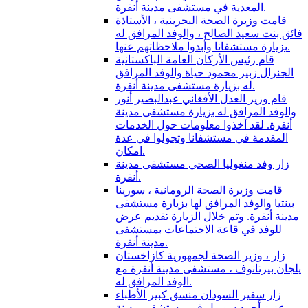
المعدية في مستشفى مدينة أنقرة.
قامت وزيرة الصحة البحرينية ، الأستاذة
فائق بنت سعيد الصالح ، والوفد المرافق له
بزيارة مستشفانا وأبدوا ملاحظاتهم عنها.
قام رئيس الأركان العامة الباكستانية
الجنرال زبير محمود حياة والوفد المرافق
له بزيارة مستشفى مدينة أنقرة.
قام وزير العدل الأفغاني عبدالبصير أنور
والوفد المرافق له بزيارة مستشفى مدينة
أنقرة. لقد أخذوا معلومات حول الخدمات
المقدمة في مستشفانا وتجولوا في عدة
امكان.
زار وفد منغوليا الصحي مستشفى مدينة
أنقرة.
قامت وزيرة الصحة الرومانية ، سورينا
بينتيا والوفد المرافق لها بزيارة مستشفى
مدينة أنقرة. وتم خلال الزيارة تقديم عرض
للوفد في قاعة الاجتماعات بمستشفى
مدينة أنقرة.
زار ، وزير الصحة لجمهورية كازاخستان
يلجان بيرتانوف ، مستشفى مدينة أنقرة مع
الوفد المرافق له.
زار سفير السودان منسق كبير الأطباء
عزيز أحمد سوريل في مستشفى مدينة