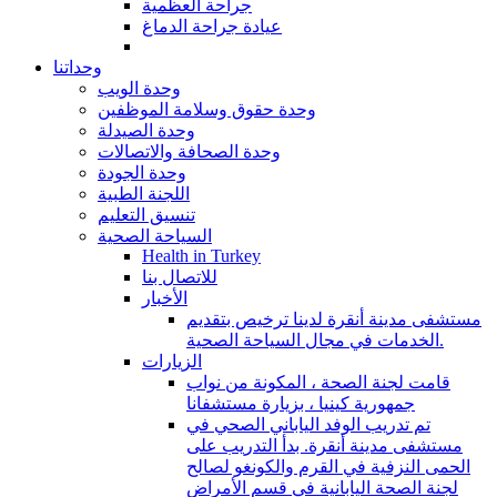
جراحة العظمية
عيادة جراحة الدماغ
وحداتنا
وحدة الويب
وحدة حقوق وسلامة الموظفين
وحدة الصيدلة
وحدة الصحافة والاتصالات
وحدة الجودة
اللجنة الطبية
تنسيق التعليم
السياحة الصحية
Health in Turkey
للاتصال بنا
الأخبار
مستشفى مدينة أنقرة لدينا ترخيص بتقديم
الخدمات في مجال السياحة الصحية.
الزيارات
قامت لجنة الصحة ، المكونة من نواب
جمهورية كينيا ، بزيارة مستشفانا
تم تدريب الوفد الياباني الصحي في
مستشفى مدينة أنقرة. بدأ التدريب على
الحمى النزفية في القرم والكونغو لصالح
لجنة الصحة اليابانية في قسم الأمراض