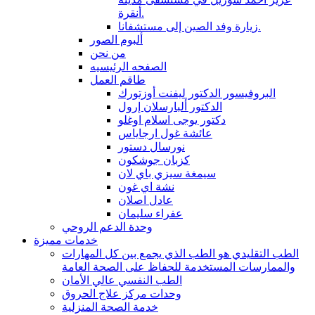
أنقرة.
زيارة وفد الصين إلى مستشفانا.
ألبوم الصور
من نحن
الصفحه الرئيسيه
طاقم العمل
البروفيسور الدكتور ليفنت أوزتورك
الدكتور ألبارسلان إرول
دكتور يوجى اسلام اوغلو
عائشة غول ارجاياس
نورسال دستور
كزبان جوشكون
سيمغة سيزي باي لان
نشة اي غون
عادل اصلان
عفراء سليمان
وحدة الدعم الروحي
خدمات مميزة
الطب التقليدي هو الطب الذي يجمع بين كل المهارات
والممارسات المستخدمة للحفاظ على الصحة العامة
الطب النفسي عالي الأمان
وحدات مركز علاج الحروق
خدمة الصحة المنزلية