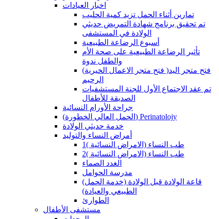
اخبار العيادات
تمارين أثناء الحمل تزيد كمية الحليب
تم تحقيق برنامج شهادة التمريض حديثي
الولادة في المستشفى
أسبوع الرضاعة الطبيعية
تأثير الرضاعة الطبيعية على صحة الأم
والطفل ندوة
(فتح متجر الاعمال الخيرية )فتح متجر اليد
الرحيم
تم عقد الاجتماع الأول للجنة المستشفيات
الصديقة للأطفال
جراحة الأورام النسائية
(الحمل العالي الخطورة) Perinatolojy
خدمة حديثي الولادة
أمراض النساء والتوليد
طب النساء (الامراض النسائية )1
طب النساء (الامراض النسائية )2
الغدد الصماء
مدرسة الحوامل
(قاعة الولادة قبل الولادة (خدمة الحمل
الطبيعي والعيادة)
الطوارئ
مستشفى الأطفال
الوحدات