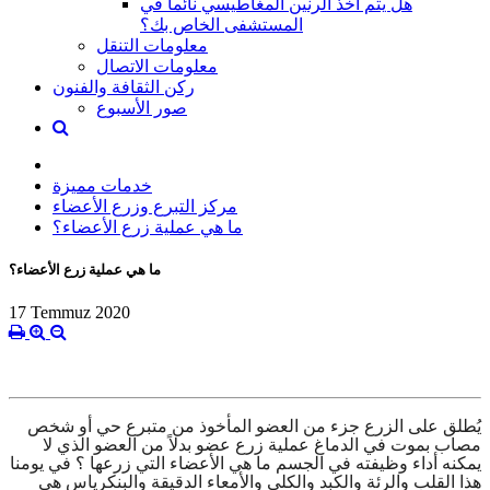
هل يتم أخذ الرنين المغاطيسي نائماً في
المستشفى الخاص بك؟
معلومات التنقل
معلومات الاتصال
ركن الثقافة والفنون
صور الأسبوع
خدمات مميزة
مركز التبرع وزرع الأعضاء
ما هي عملية زرع الأعضاء؟
ما هي عملية زرع الأعضاء؟
17 Temmuz 2020
يُطلق على الزرع جزء من العضو المأخوذ من متبرع حي أو شخص
مصاب بموت في الدماغ عملية زرع عضو بدلاً من العضو الذي لا
يمكنه أداء وظيفته في الجسم ما هي الأعضاء التي زرعها ؟ في يومنا
هذا القلب والرئة والكبد والكلى والأمعاء الدقيقة والبنكرياس هي