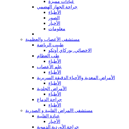
عيادات مميزة
جراحة الجهاز الهضمي
الأطباء
الصور
الأخبار
معلومات
مستشفى الأعصاب والعظمية
طبيب الرياضة
الاخصائي. بوركاي أوتكو
طب العظام
الأطباء
علم الأعصاب
الأطباء
الأمراض المعدية والأحياء الدقيقة السريرية
الأطباء
الأمراض الجلدية
الأطباء
جراحة الدماغ
الأطباء
مستشفى االمراض القلبية و الصدرية
عيادة القلبية
الأخبار
جراحة الأوردية الدموية