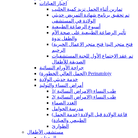
اخبار العيادات
تمارين أثناء الحمل تزيد كمية الحليب
تم تحقيق برنامج شهادة التمريض حديثي
الولادة في المستشفى
أسبوع الرضاعة الطبيعية
تأثير الرضاعة الطبيعية على صحة الأم
والطفل ندوة
(فتح متجر الاعمال الخيرية )فتح متجر اليد
الرحيم
تم عقد الاجتماع الأول للجنة المستشفيات
الصديقة للأطفال
جراحة الأورام النسائية
(الحمل العالي الخطورة) Perinatolojy
خدمة حديثي الولادة
أمراض النساء والتوليد
طب النساء (الامراض النسائية )1
طب النساء (الامراض النسائية )2
الغدد الصماء
مدرسة الحوامل
(قاعة الولادة قبل الولادة (خدمة الحمل
الطبيعي والعيادة)
الطوارئ
مستشفى الأطفال
الوحدات