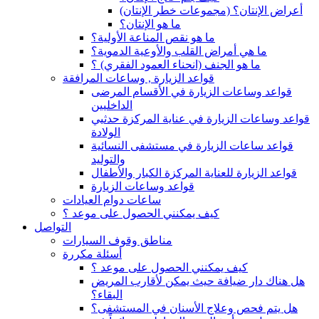
(أعراض الإنتان؟ (مجموعات خطر الإنتان
ما هو الإنتان؟
ما هو نقص المناعة الأولية؟
ما هي أمراض القلب والأوعية الدموية؟
ما هو الجنف (انحناء العمود الفقري) ؟
قواعد الزيارة , وساعات المرافقة
قواعد وساعات الزيارة في الأقسام المرضى
الداخليين
قواعد وساعات الزيارة في عناية المركزة حدثيي
الولادة
قواعد ساعات الزيارة في مستشفى النسائية
والتوليد
قواعد الزيارة للعناية المركزة الكبار والأطفال
قواعد وساعات الزيارة
ساعات دوام العيادات
كيف يمكنني الحصول على موعد ؟
التواصل
مناطق وقوف السيارات
أسئلة مكررة
كيف يمكنني الحصول على موعد ؟
هل هناك دار ضيافة حيث يمكن لأقارب المريض
البقاء؟
هل يتم فحص وعلاج الأسنان في المستشفى؟