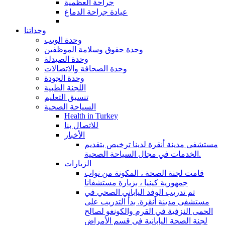
جراحة العظمية
عيادة جراحة الدماغ
وحداتنا
وحدة الويب
وحدة حقوق وسلامة الموظفين
وحدة الصيدلة
وحدة الصحافة والاتصالات
وحدة الجودة
اللجنة الطبية
تنسيق التعليم
السياحة الصحية
Health in Turkey
للاتصال بنا
الأخبار
مستشفى مدينة أنقرة لدينا ترخيص بتقديم
الخدمات في مجال السياحة الصحية.
الزيارات
قامت لجنة الصحة ، المكونة من نواب
جمهورية كينيا ، بزيارة مستشفانا
تم تدريب الوفد الياباني الصحي في
مستشفى مدينة أنقرة. بدأ التدريب على
الحمى النزفية في القرم والكونغو لصالح
لجنة الصحة اليابانية في قسم الأمراض