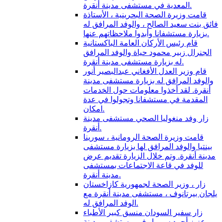
المعدية في مستشفى مدينة أنقرة.
قامت وزيرة الصحة البحرينية ، الأستاذة
فائق بنت سعيد الصالح ، والوفد المرافق له
بزيارة مستشفانا وأبدوا ملاحظاتهم عنها.
قام رئيس الأركان العامة الباكستانية
الجنرال زبير محمود حياة والوفد المرافق
له بزيارة مستشفى مدينة أنقرة.
قام وزير العدل الأفغاني عبدالبصير أنور
والوفد المرافق له بزيارة مستشفى مدينة
أنقرة. لقد أخذوا معلومات حول الخدمات
المقدمة في مستشفانا وتجولوا في عدة
امكان.
زار وفد منغوليا الصحي مستشفى مدينة
أنقرة.
قامت وزيرة الصحة الرومانية ، سورينا
بينتيا والوفد المرافق لها بزيارة مستشفى
مدينة أنقرة. وتم خلال الزيارة تقديم عرض
للوفد في قاعة الاجتماعات بمستشفى
مدينة أنقرة.
زار ، وزير الصحة لجمهورية كازاخستان
يلجان بيرتانوف ، مستشفى مدينة أنقرة مع
الوفد المرافق له.
زار سفير السودان منسق كبير الأطباء
عزيز أحمد سوريل في مستشفى مدينة