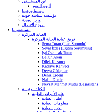
عن المستشفى
ألبوم الصور
مهمتنا ورؤيتنا
مؤسسة سياسة جودة
وزير الصحة
نموذج الاتصال
مستشفياتنا
العناية المركزة
فريق عيادة العناية المركزة
Sema Turan (İdari Sorumlu)
Seval İzdeş (Eğitim Sorumlusu)
Işıl Özkoçak Turan
Belgin Akan
Dilek Kazancı
Kadriye Kahveci
Derya Gökçınar
Deniz Erdem
Nalan Demir
Nevzat Mehmet Mutlu (Başasistan)
الكتلة الرئيسة
علم الأمراض الطبية
أطباء العيادة
معلومات العيادة
أخبار العيادة