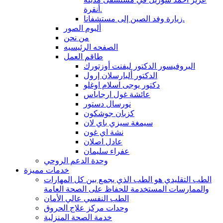
أنقرة.
زيارة وفد الصين إلى مستشفانا.
ألبوم الصور
من نحن
الصفحه الرئيسيه
طاقم العمل
البروفيسور الدكتور ليفنت أوزتورك
الدكتور ألبارسلان إرول
دكتور يوجى اسلام اوغلو
عائشة غول ارجاياس
نورسال دستور
كزبان جوشكون
سيمغة سيزي باي لان
نشة اي غون
عادل اصلان
عفراء سليمان
وحدة الدعم الروحي
خدمات مميزة
الطب التقليدي هو الطب الذي يجمع بين كل المهارات
والممارسات المستخدمة للحفاظ على الصحة العامة
الطب النفسي عالي الأمان
وحدات مركز علاج الحروق
خدمة الصحة المنزلية