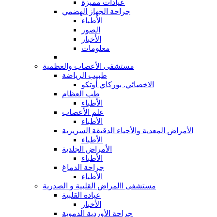
عيادات مميزة
جراحة الجهاز الهضمي
الأطباء
الصور
الأخبار
معلومات
مستشفى الأعصاب والعظمية
طبيب الرياضة
الاخصائي. بوركاي أوتكو
طب العظام
الأطباء
علم الأعصاب
الأطباء
الأمراض المعدية والأحياء الدقيقة السريرية
الأطباء
الأمراض الجلدية
الأطباء
جراحة الدماغ
الأطباء
مستشفى االمراض القلبية و الصدرية
عيادة القلبية
الأخبار
جراحة الأوردية الدموية