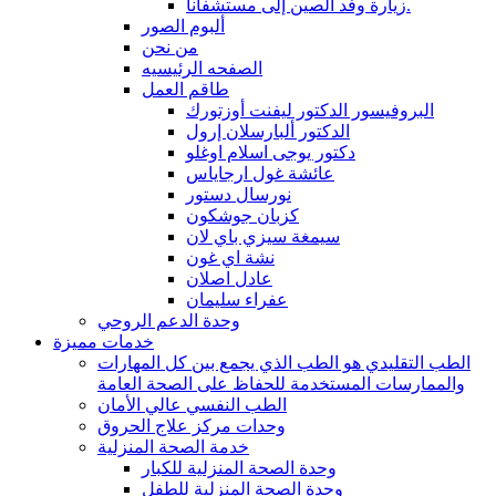
زيارة وفد الصين إلى مستشفانا.
ألبوم الصور
من نحن
الصفحه الرئيسيه
طاقم العمل
البروفيسور الدكتور ليفنت أوزتورك
الدكتور ألبارسلان إرول
دكتور يوجى اسلام اوغلو
عائشة غول ارجاياس
نورسال دستور
كزبان جوشكون
سيمغة سيزي باي لان
نشة اي غون
عادل اصلان
عفراء سليمان
وحدة الدعم الروحي
خدمات مميزة
الطب التقليدي هو الطب الذي يجمع بين كل المهارات
والممارسات المستخدمة للحفاظ على الصحة العامة
الطب النفسي عالي الأمان
وحدات مركز علاج الحروق
خدمة الصحة المنزلية
وحدة الصحة المنزلية للكبار
وحدة الصحة المنزلية للطفل