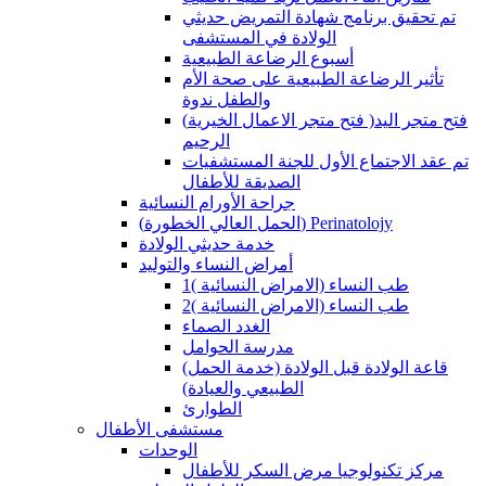
تم تحقيق برنامج شهادة التمريض حديثي
الولادة في المستشفى
أسبوع الرضاعة الطبيعية
تأثير الرضاعة الطبيعية على صحة الأم
والطفل ندوة
(فتح متجر الاعمال الخيرية )فتح متجر اليد
الرحيم
تم عقد الاجتماع الأول للجنة المستشفيات
الصديقة للأطفال
جراحة الأورام النسائية
(الحمل العالي الخطورة) Perinatolojy
خدمة حديثي الولادة
أمراض النساء والتوليد
طب النساء (الامراض النسائية )1
طب النساء (الامراض النسائية )2
الغدد الصماء
مدرسة الحوامل
(قاعة الولادة قبل الولادة (خدمة الحمل
الطبيعي والعيادة)
الطوارئ
مستشفى الأطفال
الوحدات
مركز تكنولوجيا مرض السكر للأطفال