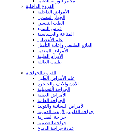
مختبر الوراثة الطبية
الفروع الداخلية
الأمراض الداخلية
الجهاز الهضمي
الطب النفسي
قياس السمع
المناعة والحساسية
علم الأعصاب
العلاج الطبيعي وإعادة التأهيل
الأمراض المعدية
الأورام الطبية
طبيب العائلة
الفروع الجراحية
علم الأمراض الطبي
الأذن والأنف والحنجرة
الجراحة التجميلية
الأمراض العينية
الجراحة العامة
الأمراض النسائية والتوليد
جراحة القلب والأوعية الدموية
جراحة الصدرية
جراحة العظمية
عيادة جراحة الدماغ