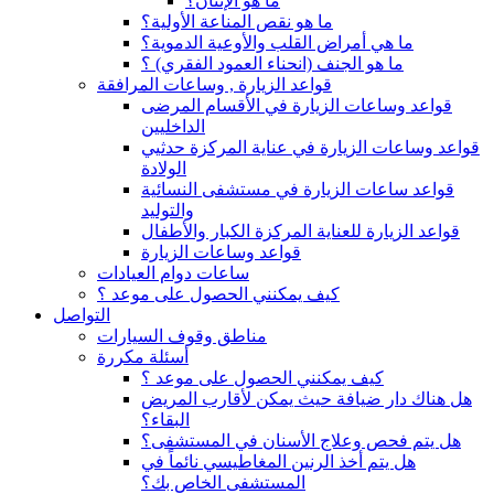
ما هو الإنتان؟
ما هو نقص المناعة الأولية؟
ما هي أمراض القلب والأوعية الدموية؟
ما هو الجنف (انحناء العمود الفقري) ؟
قواعد الزيارة , وساعات المرافقة
قواعد وساعات الزيارة في الأقسام المرضى
الداخليين
قواعد وساعات الزيارة في عناية المركزة حدثيي
الولادة
قواعد ساعات الزيارة في مستشفى النسائية
والتوليد
قواعد الزيارة للعناية المركزة الكبار والأطفال
قواعد وساعات الزيارة
ساعات دوام العيادات
كيف يمكنني الحصول على موعد ؟
التواصل
مناطق وقوف السيارات
أسئلة مكررة
كيف يمكنني الحصول على موعد ؟
هل هناك دار ضيافة حيث يمكن لأقارب المريض
البقاء؟
هل يتم فحص وعلاج الأسنان في المستشفى؟
هل يتم أخذ الرنين المغاطيسي نائماً في
المستشفى الخاص بك؟