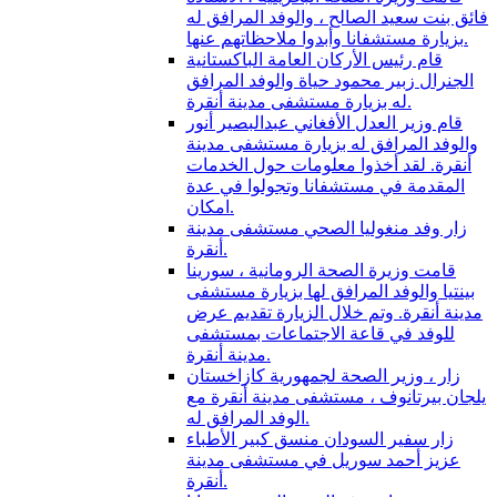
فائق بنت سعيد الصالح ، والوفد المرافق له
بزيارة مستشفانا وأبدوا ملاحظاتهم عنها.
قام رئيس الأركان العامة الباكستانية
الجنرال زبير محمود حياة والوفد المرافق
له بزيارة مستشفى مدينة أنقرة.
قام وزير العدل الأفغاني عبدالبصير أنور
والوفد المرافق له بزيارة مستشفى مدينة
أنقرة. لقد أخذوا معلومات حول الخدمات
المقدمة في مستشفانا وتجولوا في عدة
امكان.
زار وفد منغوليا الصحي مستشفى مدينة
أنقرة.
قامت وزيرة الصحة الرومانية ، سورينا
بينتيا والوفد المرافق لها بزيارة مستشفى
مدينة أنقرة. وتم خلال الزيارة تقديم عرض
للوفد في قاعة الاجتماعات بمستشفى
مدينة أنقرة.
زار ، وزير الصحة لجمهورية كازاخستان
يلجان بيرتانوف ، مستشفى مدينة أنقرة مع
الوفد المرافق له.
زار سفير السودان منسق كبير الأطباء
عزيز أحمد سوريل في مستشفى مدينة
أنقرة.