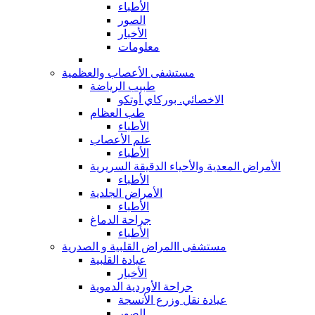
الأطباء
الصور
الأخبار
معلومات
مستشفى الأعصاب والعظمية
طبيب الرياضة
الاخصائي. بوركاي أوتكو
طب العظام
الأطباء
علم الأعصاب
الأطباء
الأمراض المعدية والأحياء الدقيقة السريرية
الأطباء
الأمراض الجلدية
الأطباء
جراحة الدماغ
الأطباء
مستشفى االمراض القلبية و الصدرية
عيادة القلبية
الأخبار
جراحة الأوردية الدموية
عيادة نقل وزرع الأنسجة
الصور