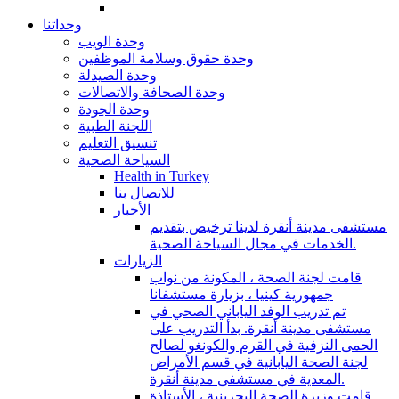
وحداتنا
وحدة الويب
وحدة حقوق وسلامة الموظفين
وحدة الصيدلة
وحدة الصحافة والاتصالات
وحدة الجودة
اللجنة الطبية
تنسيق التعليم
السياحة الصحية
Health in Turkey
للاتصال بنا
الأخبار
مستشفى مدينة أنقرة لدينا ترخيص بتقديم
الخدمات في مجال السياحة الصحية.
الزيارات
قامت لجنة الصحة ، المكونة من نواب
جمهورية كينيا ، بزيارة مستشفانا
تم تدريب الوفد الياباني الصحي في
مستشفى مدينة أنقرة. بدأ التدريب على
الحمى النزفية في القرم والكونغو لصالح
لجنة الصحة اليابانية في قسم الأمراض
المعدية في مستشفى مدينة أنقرة.
قامت وزيرة الصحة البحرينية ، الأستاذة