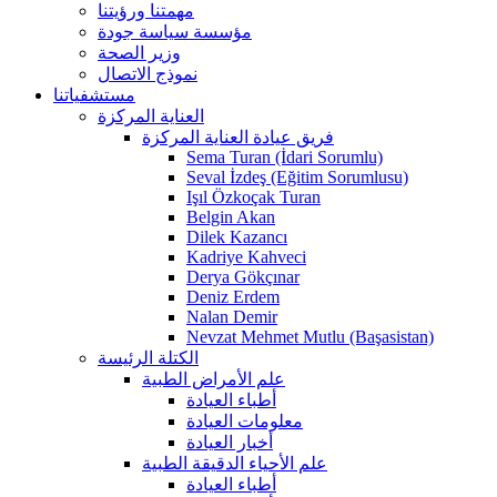
مهمتنا ورؤيتنا
مؤسسة سياسة جودة
وزير الصحة
نموذج الاتصال
مستشفياتنا
العناية المركزة
فريق عيادة العناية المركزة
Sema Turan (İdari Sorumlu)
Seval İzdeş (Eğitim Sorumlusu)
Işıl Özkoçak Turan
Belgin Akan
Dilek Kazancı
Kadriye Kahveci
Derya Gökçınar
Deniz Erdem
Nalan Demir
Nevzat Mehmet Mutlu (Başasistan)
الكتلة الرئيسة
علم الأمراض الطبية
أطباء العيادة
معلومات العيادة
أخبار العيادة
علم الأحياء الدقيقة الطبية
أطباء العيادة