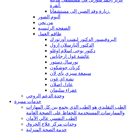
أنقرة.
زيارة وفد الصين إلى مستشفانا.
ألبوم الصور
من نحن
الصفحه الرئيسيه
طاقم العمل
البروفيسور الدكتور ليفنت أوزتورك
الدكتور ألبارسلان إرول
دكتور يوجى اسلام اوغلو
عائشة غول ارجاياس
نورسال دستور
كزبان جوشكون
سيمغة سيزي باي لان
نشة اي غون
عادل اصلان
عفراء سليمان
وحدة الدعم الروحي
خدمات مميزة
الطب التقليدي هو الطب الذي يجمع بين كل المهارات
والممارسات المستخدمة للحفاظ على الصحة العامة
الطب النفسي عالي الأمان
وحدات مركز علاج الحروق
خدمة الصحة المنزلية