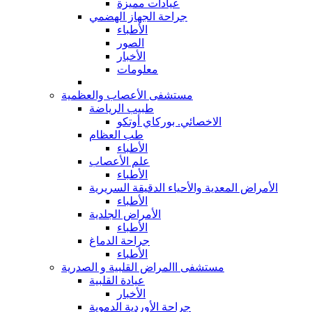
عيادات مميزة
جراحة الجهاز الهضمي
الأطباء
الصور
الأخبار
معلومات
مستشفى الأعصاب والعظمية
طبيب الرياضة
الاخصائي. بوركاي أوتكو
طب العظام
الأطباء
علم الأعصاب
الأطباء
الأمراض المعدية والأحياء الدقيقة السريرية
الأطباء
الأمراض الجلدية
الأطباء
جراحة الدماغ
الأطباء
مستشفى االمراض القلبية و الصدرية
عيادة القلبية
الأخبار
جراحة الأوردية الدموية