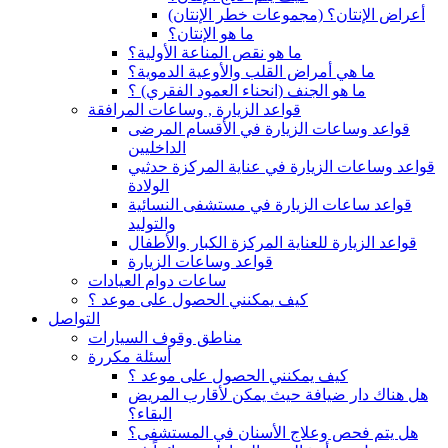
(أعراض الإنتان؟ (مجموعات خطر الإنتان
ما هو الإنتان؟
ما هو نقص المناعة الأولية؟
ما هي أمراض القلب والأوعية الدموية؟
ما هو الجنف (انحناء العمود الفقري) ؟
قواعد الزيارة , وساعات المرافقة
قواعد وساعات الزيارة في الأقسام المرضى
الداخليين
قواعد وساعات الزيارة في عناية المركزة حدثيي
الولادة
قواعد ساعات الزيارة في مستشفى النسائية
والتوليد
قواعد الزيارة للعناية المركزة الكبار والأطفال
قواعد وساعات الزيارة
ساعات دوام العيادات
كيف يمكنني الحصول على موعد ؟
التواصل
مناطق وقوف السيارات
أسئلة مكررة
كيف يمكنني الحصول على موعد ؟
هل هناك دار ضيافة حيث يمكن لأقارب المريض
البقاء؟
هل يتم فحص وعلاج الأسنان في المستشفى؟