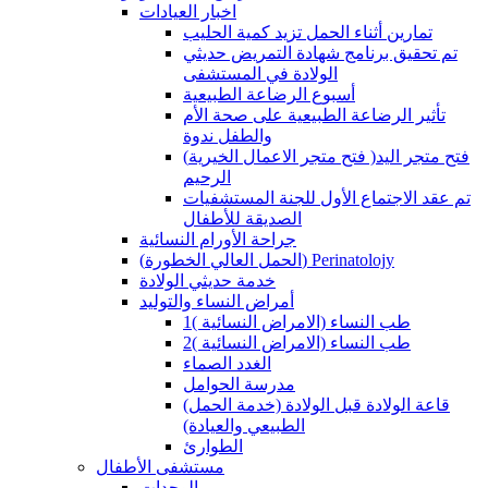
اخبار العيادات
تمارين أثناء الحمل تزيد كمية الحليب
تم تحقيق برنامج شهادة التمريض حديثي
الولادة في المستشفى
أسبوع الرضاعة الطبيعية
تأثير الرضاعة الطبيعية على صحة الأم
والطفل ندوة
(فتح متجر الاعمال الخيرية )فتح متجر اليد
الرحيم
تم عقد الاجتماع الأول للجنة المستشفيات
الصديقة للأطفال
جراحة الأورام النسائية
(الحمل العالي الخطورة) Perinatolojy
خدمة حديثي الولادة
أمراض النساء والتوليد
طب النساء (الامراض النسائية )1
طب النساء (الامراض النسائية )2
الغدد الصماء
مدرسة الحوامل
(قاعة الولادة قبل الولادة (خدمة الحمل
الطبيعي والعيادة)
الطوارئ
مستشفى الأطفال
الوحدات