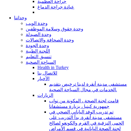
جراحة العظمية
عيادة جراحة الدماغ
وحداتنا
وحدة الويب
وحدة حقوق وسلامة الموظفين
وحدة الصيدلة
وحدة الصحافة والاتصالات
وحدة الجودة
اللجنة الطبية
تنسيق التعليم
السياحة الصحية
Health in Turkey
للاتصال بنا
الأخبار
مستشفى مدينة أنقرة لدينا ترخيص بتقديم
الخدمات في مجال السياحة الصحية.
الزيارات
قامت لجنة الصحة ، المكونة من نواب
جمهورية كينيا ، بزيارة مستشفانا
تم تدريب الوفد الياباني الصحي في
مستشفى مدينة أنقرة. بدأ التدريب على
الحمى النزفية في القرم والكونغو لصالح
لجنة الصحة اليابانية في قسم الأمراض