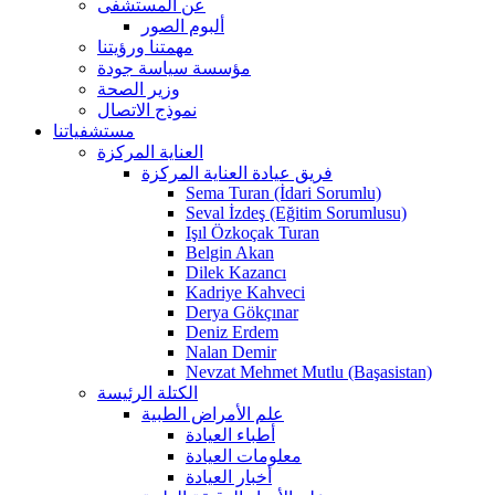
عن المستشفى
ألبوم الصور
مهمتنا ورؤيتنا
مؤسسة سياسة جودة
وزير الصحة
نموذج الاتصال
مستشفياتنا
العناية المركزة
فريق عيادة العناية المركزة
Sema Turan (İdari Sorumlu)
Seval İzdeş (Eğitim Sorumlusu)
Işıl Özkoçak Turan
Belgin Akan
Dilek Kazancı
Kadriye Kahveci
Derya Gökçınar
Deniz Erdem
Nalan Demir
Nevzat Mehmet Mutlu (Başasistan)
الكتلة الرئيسة
علم الأمراض الطبية
أطباء العيادة
معلومات العيادة
أخبار العيادة