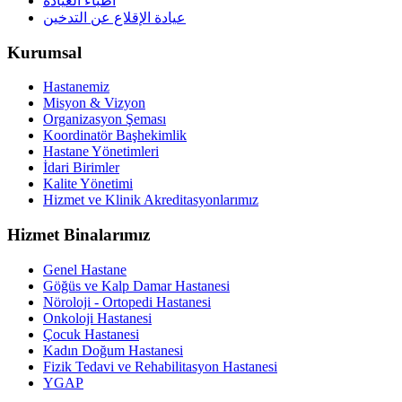
أطباء العيادة
عيادة الإقلاع عن التدخين
Kurumsal
Hastanemiz
Misyon & Vizyon
Organizasyon Şeması
Koordinatör Başhekimlik
Hastane Yönetimleri
İdari Birimler
Kalite Yönetimi
Hizmet ve Klinik Akreditasyonlarımız
Hizmet Binalarımız
Genel Hastane
Göğüs ve Kalp Damar Hastanesi
Nöroloji - Ortopedi Hastanesi
Onkoloji Hastanesi
Çocuk Hastanesi
Kadın Doğum Hastanesi
Fizik Tedavi ve Rehabilitasyon Hastanesi
YGAP