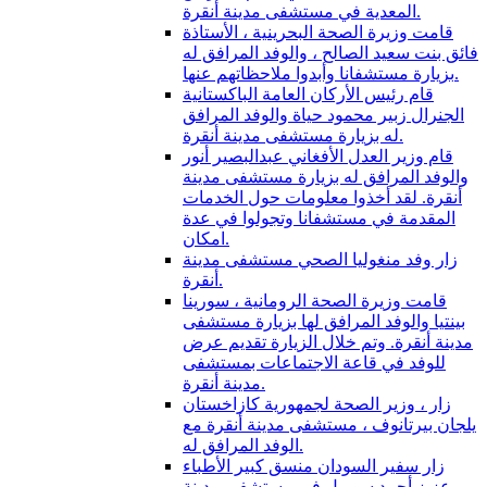
المعدية في مستشفى مدينة أنقرة.
قامت وزيرة الصحة البحرينية ، الأستاذة
فائق بنت سعيد الصالح ، والوفد المرافق له
بزيارة مستشفانا وأبدوا ملاحظاتهم عنها.
قام رئيس الأركان العامة الباكستانية
الجنرال زبير محمود حياة والوفد المرافق
له بزيارة مستشفى مدينة أنقرة.
قام وزير العدل الأفغاني عبدالبصير أنور
والوفد المرافق له بزيارة مستشفى مدينة
أنقرة. لقد أخذوا معلومات حول الخدمات
المقدمة في مستشفانا وتجولوا في عدة
امكان.
زار وفد منغوليا الصحي مستشفى مدينة
أنقرة.
قامت وزيرة الصحة الرومانية ، سورينا
بينتيا والوفد المرافق لها بزيارة مستشفى
مدينة أنقرة. وتم خلال الزيارة تقديم عرض
للوفد في قاعة الاجتماعات بمستشفى
مدينة أنقرة.
زار ، وزير الصحة لجمهورية كازاخستان
يلجان بيرتانوف ، مستشفى مدينة أنقرة مع
الوفد المرافق له.
زار سفير السودان منسق كبير الأطباء
عزيز أحمد سوريل في مستشفى مدينة