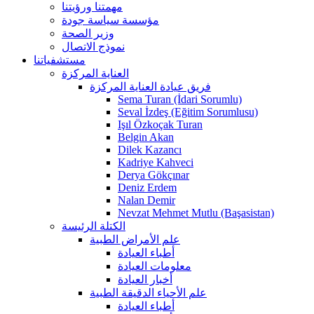
مهمتنا ورؤيتنا
مؤسسة سياسة جودة
وزير الصحة
نموذج الاتصال
مستشفياتنا
العناية المركزة
فريق عيادة العناية المركزة
Sema Turan (İdari Sorumlu)
Seval İzdeş (Eğitim Sorumlusu)
Işıl Özkoçak Turan
Belgin Akan
Dilek Kazancı
Kadriye Kahveci
Derya Gökçınar
Deniz Erdem
Nalan Demir
Nevzat Mehmet Mutlu (Başasistan)
الكتلة الرئيسة
علم الأمراض الطبية
أطباء العيادة
معلومات العيادة
أخبار العيادة
علم الأحياء الدقيقة الطبية
أطباء العيادة