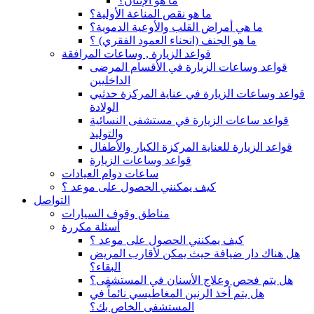
ما هو الإنتان؟
ما هو نقص المناعة الأولية؟
ما هي أمراض القلب والأوعية الدموية؟
ما هو الجنف (انحناء العمود الفقري) ؟
قواعد الزيارة , وساعات المرافقة
قواعد وساعات الزيارة في الأقسام المرضى
الداخليين
قواعد وساعات الزيارة في عناية المركزة حدثيي
الولادة
قواعد ساعات الزيارة في مستشفى النسائية
والتوليد
قواعد الزيارة للعناية المركزة الكبار والأطفال
قواعد وساعات الزيارة
ساعات دوام العيادات
كيف يمكنني الحصول على موعد ؟
التواصل
مناطق وقوف السيارات
أسئلة مكررة
كيف يمكنني الحصول على موعد ؟
هل هناك دار ضيافة حيث يمكن لأقارب المريض
البقاء؟
هل يتم فحص وعلاج الأسنان في المستشفى؟
هل يتم أخذ الرنين المغاطيسي نائماً في
المستشفى الخاص بك؟