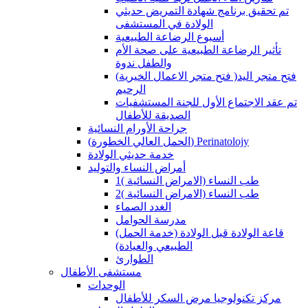
تم تحقيق برنامج شهادة التمريض حديثي
الولادة في المستشفى
أسبوع الرضاعة الطبيعية
تأثير الرضاعة الطبيعية على صحة الأم
والطفل ندوة
(فتح متجر الاعمال الخيرية )فتح متجر اليد
الرحيم
تم عقد الاجتماع الأول للجنة المستشفيات
الصديقة للأطفال
جراحة الأورام النسائية
(الحمل العالي الخطورة) Perinatolojy
خدمة حديثي الولادة
أمراض النساء والتوليد
طب النساء (الامراض النسائية )1
طب النساء (الامراض النسائية )2
الغدد الصماء
مدرسة الحوامل
(قاعة الولادة قبل الولادة (خدمة الحمل
الطبيعي والعيادة)
الطوارئ
مستشفى الأطفال
الوحدات
مركز تكنولوجيا مرض السكر للأطفال