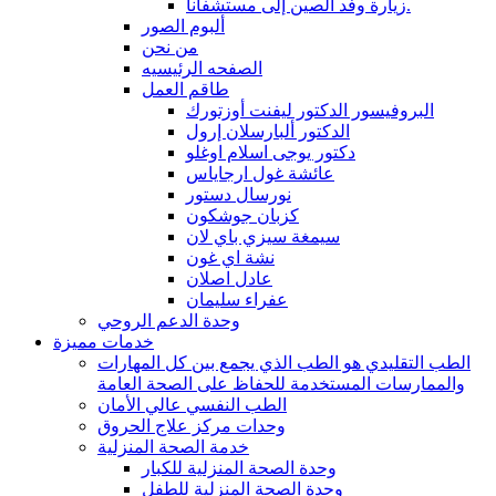
زيارة وفد الصين إلى مستشفانا.
ألبوم الصور
من نحن
الصفحه الرئيسيه
طاقم العمل
البروفيسور الدكتور ليفنت أوزتورك
الدكتور ألبارسلان إرول
دكتور يوجى اسلام اوغلو
عائشة غول ارجاياس
نورسال دستور
كزبان جوشكون
سيمغة سيزي باي لان
نشة اي غون
عادل اصلان
عفراء سليمان
وحدة الدعم الروحي
خدمات مميزة
الطب التقليدي هو الطب الذي يجمع بين كل المهارات
والممارسات المستخدمة للحفاظ على الصحة العامة
الطب النفسي عالي الأمان
وحدات مركز علاج الحروق
خدمة الصحة المنزلية
وحدة الصحة المنزلية للكبار
وحدة الصحة المنزلية للطفل