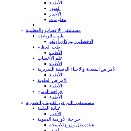
الأطباء
الصور
الأخبار
معلومات
مستشفى الأعصاب والعظمية
طبيب الرياضة
الاخصائي. بوركاي أوتكو
طب العظام
الأطباء
علم الأعصاب
الأطباء
الأمراض المعدية والأحياء الدقيقة السريرية
الأطباء
الأمراض الجلدية
الأطباء
جراحة الدماغ
الأطباء
مستشفى االمراض القلبية و الصدرية
عيادة القلبية
الأخبار
جراحة الأوردية الدموية
عيادة نقل وزرع الأنسجة
الصور