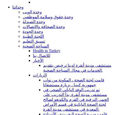
وحداتنا
وحدة الويب
وحدة حقوق وسلامة الموظفين
وحدة الصيدلة
وحدة الصحافة والاتصالات
وحدة الجودة
اللجنة الطبية
تنسيق التعليم
السياحة الصحية
Health in Turkey
للاتصال بنا
الأخبار
مستشفى مدينة أنقرة لدينا ترخيص بتقديم
الخدمات في مجال السياحة الصحية.
الزيارات
قامت لجنة الصحة ، المكونة من نواب
جمهورية كينيا ، بزيارة مستشفانا
تم تدريب الوفد الياباني الصحي في
مستشفى مدينة أنقرة. بدأ التدريب على
الحمى النزفية في القرم والكونغو لصالح
لجنة الصحة اليابانية في قسم الأمراض
المعدية في مستشفى مدينة أنقرة.
قامت وزيرة الصحة البحرينية ، الأستاذة