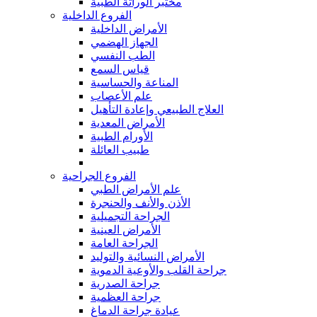
مختبر الوراثة الطبية
الفروع الداخلية
الأمراض الداخلية
الجهاز الهضمي
الطب النفسي
قياس السمع
المناعة والحساسية
علم الأعصاب
العلاج الطبيعي وإعادة التأهيل
الأمراض المعدية
الأورام الطبية
طبيب العائلة
الفروع الجراحية
علم الأمراض الطبي
الأذن والأنف والحنجرة
الجراحة التجميلية
الأمراض العينية
الجراحة العامة
الأمراض النسائية والتوليد
جراحة القلب والأوعية الدموية
جراحة الصدرية
جراحة العظمية
عيادة جراحة الدماغ