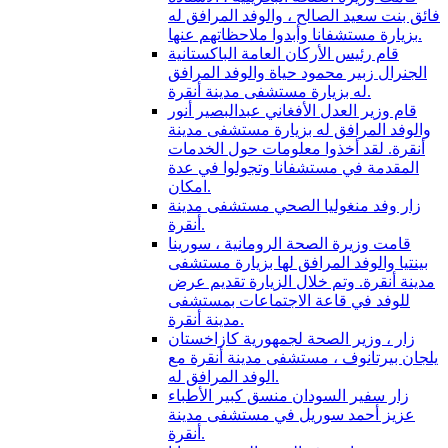
فائق بنت سعيد الصالح ، والوفد المرافق له
بزيارة مستشفانا وأبدوا ملاحظاتهم عنها.
قام رئيس الأركان العامة الباكستانية
الجنرال زبير محمود حياة والوفد المرافق
له بزيارة مستشفى مدينة أنقرة.
قام وزير العدل الأفغاني عبدالبصير أنور
والوفد المرافق له بزيارة مستشفى مدينة
أنقرة. لقد أخذوا معلومات حول الخدمات
المقدمة في مستشفانا وتجولوا في عدة
امكان.
زار وفد منغوليا الصحي مستشفى مدينة
أنقرة.
قامت وزيرة الصحة الرومانية ، سورينا
بينتيا والوفد المرافق لها بزيارة مستشفى
مدينة أنقرة. وتم خلال الزيارة تقديم عرض
للوفد في قاعة الاجتماعات بمستشفى
مدينة أنقرة.
زار ، وزير الصحة لجمهورية كازاخستان
يلجان بيرتانوف ، مستشفى مدينة أنقرة مع
الوفد المرافق له.
زار سفير السودان منسق كبير الأطباء
عزيز أحمد سوريل في مستشفى مدينة
أنقرة.