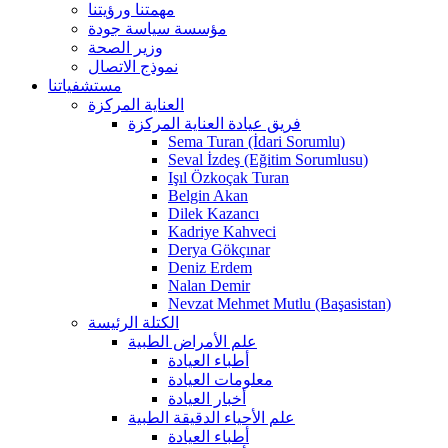
مهمتنا ورؤيتنا
مؤسسة سياسة جودة
وزير الصحة
نموذج الاتصال
مستشفياتنا
العناية المركزة
فريق عيادة العناية المركزة
Sema Turan (İdari Sorumlu)
Seval İzdeş (Eğitim Sorumlusu)
Işıl Özkoçak Turan
Belgin Akan
Dilek Kazancı
Kadriye Kahveci
Derya Gökçınar
Deniz Erdem
Nalan Demir
Nevzat Mehmet Mutlu (Başasistan)
الكتلة الرئيسة
علم الأمراض الطبية
أطباء العيادة
معلومات العيادة
أخبار العيادة
علم الأحياء الدقيقة الطبية
أطباء العيادة