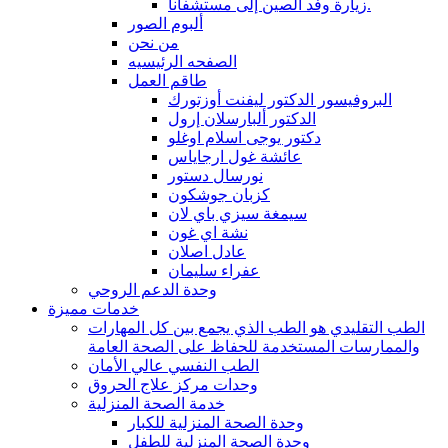
زيارة وفد الصين إلى مستشفانا.
ألبوم الصور
من نحن
الصفحه الرئيسيه
طاقم العمل
البروفيسور الدكتور ليفنت أوزتورك
الدكتور ألبارسلان إرول
دكتور يوجى اسلام اوغلو
عائشة غول ارجاياس
نورسال دستور
كزبان جوشكون
سيمغة سيزي باي لان
نشة اي غون
عادل اصلان
عفراء سليمان
وحدة الدعم الروحي
خدمات مميزة
الطب التقليدي هو الطب الذي يجمع بين كل المهارات
والممارسات المستخدمة للحفاظ على الصحة العامة
الطب النفسي عالي الأمان
وحدات مركز علاج الحروق
خدمة الصحة المنزلية
وحدة الصحة المنزلية للكبار
وحدة الصحة المنزلية للطفل