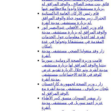
فائق بنت سعيد الصالح ، والوفد المرافق له
بزيارة مستشفانا وأبدوا ملاحظاتهم عنها.
قام رئيس الأركان العامة الباكستانية
الجنرال زبير محمود حياة والوفد المرافق
له بزيارة مستشفى مدينة أنقرة.
قام وزير العدل الأفغاني عبدالبصير أنور
والوفد المرافق له بزيارة مستشفى مدينة
أنقرة. لقد أخذوا معلومات حول الخدمات
المقدمة في مستشفانا وتجولوا في عدة
امكان.
زار وفد منغوليا الصحي مستشفى مدينة
أنقرة.
قامت وزيرة الصحة الرومانية ، سورينا
بينتيا والوفد المرافق لها بزيارة مستشفى
مدينة أنقرة. وتم خلال الزيارة تقديم عرض
للوفد في قاعة الاجتماعات بمستشفى
مدينة أنقرة.
زار ، وزير الصحة لجمهورية كازاخستان
يلجان بيرتانوف ، مستشفى مدينة أنقرة مع
الوفد المرافق له.
زار سفير السودان منسق كبير الأطباء
عزيز أحمد سوريل في مستشفى مدينة
أنقرة.