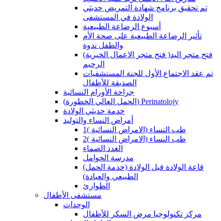
تم تحقيق برنامج شهادة التمريض حديثي
الولادة في المستشفى
أسبوع الرضاعة الطبيعية
تأثير الرضاعة الطبيعية على صحة الأم
والطفل ندوة
(فتح متجر الاعمال الخيرية )فتح متجر اليد
الرحيم
تم عقد الاجتماع الأول للجنة المستشفيات
الصديقة للأطفال
جراحة الأورام النسائية
(الحمل العالي الخطورة) Perinatolojy
خدمة حديثي الولادة
أمراض النساء والتوليد
طب النساء (الامراض النسائية )1
طب النساء (الامراض النسائية )2
الغدد الصماء
مدرسة الحوامل
(قاعة الولادة قبل الولادة (خدمة الحمل
الطبيعي والعيادة)
الطوارئ
مستشفى الأطفال
الوحدات
مركز تكنولوجيا مرض السكر للأطفال