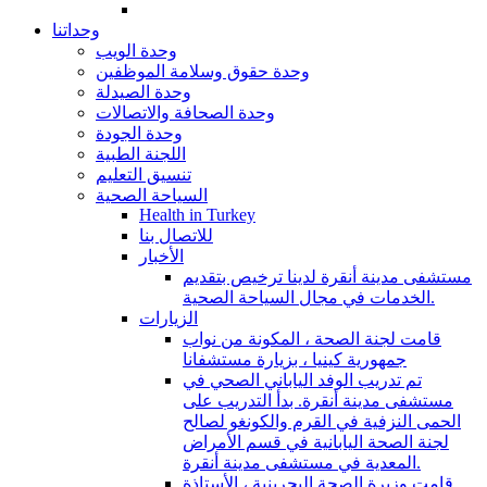
وحداتنا
وحدة الويب
وحدة حقوق وسلامة الموظفين
وحدة الصيدلة
وحدة الصحافة والاتصالات
وحدة الجودة
اللجنة الطبية
تنسيق التعليم
السياحة الصحية
Health in Turkey
للاتصال بنا
الأخبار
مستشفى مدينة أنقرة لدينا ترخيص بتقديم
الخدمات في مجال السياحة الصحية.
الزيارات
قامت لجنة الصحة ، المكونة من نواب
جمهورية كينيا ، بزيارة مستشفانا
تم تدريب الوفد الياباني الصحي في
مستشفى مدينة أنقرة. بدأ التدريب على
الحمى النزفية في القرم والكونغو لصالح
لجنة الصحة اليابانية في قسم الأمراض
المعدية في مستشفى مدينة أنقرة.
قامت وزيرة الصحة البحرينية ، الأستاذة