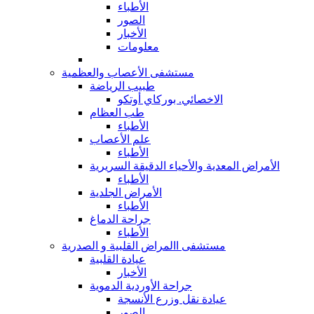
الأطباء
الصور
الأخبار
معلومات
مستشفى الأعصاب والعظمية
طبيب الرياضة
الاخصائي. بوركاي أوتكو
طب العظام
الأطباء
علم الأعصاب
الأطباء
الأمراض المعدية والأحياء الدقيقة السريرية
الأطباء
الأمراض الجلدية
الأطباء
جراحة الدماغ
الأطباء
مستشفى االمراض القلبية و الصدرية
عيادة القلبية
الأخبار
جراحة الأوردية الدموية
عيادة نقل وزرع الأنسجة
الصور