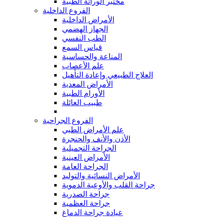
مختبر الوراثة الطبية
الفروع الداخلية
الأمراض الداخلية
الجهاز الهضمي
الطب النفسي
قياس السمع
المناعة والحساسية
علم الأعصاب
العلاج الطبيعي وإعادة التأهيل
الأمراض المعدية
الأورام الطبية
طبيب العائلة
الفروع الجراحية
علم الأمراض الطبي
الأذن والأنف والحنجرة
الجراحة التجميلية
الأمراض العينية
الجراحة العامة
الأمراض النسائية والتوليد
جراحة القلب والأوعية الدموية
جراحة الصدرية
جراحة العظمية
عيادة جراحة الدماغ