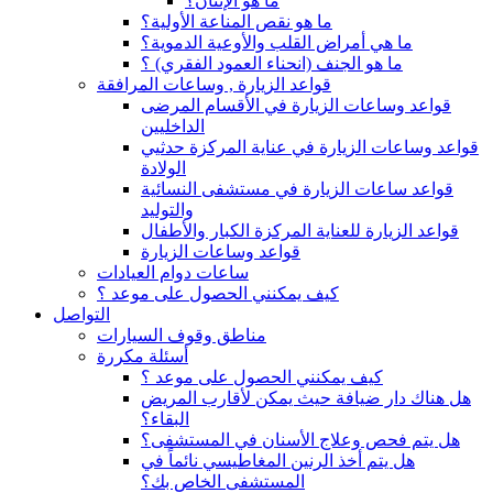
ما هو الإنتان؟
ما هو نقص المناعة الأولية؟
ما هي أمراض القلب والأوعية الدموية؟
ما هو الجنف (انحناء العمود الفقري) ؟
قواعد الزيارة , وساعات المرافقة
قواعد وساعات الزيارة في الأقسام المرضى
الداخليين
قواعد وساعات الزيارة في عناية المركزة حدثيي
الولادة
قواعد ساعات الزيارة في مستشفى النسائية
والتوليد
قواعد الزيارة للعناية المركزة الكبار والأطفال
قواعد وساعات الزيارة
ساعات دوام العيادات
كيف يمكنني الحصول على موعد ؟
التواصل
مناطق وقوف السيارات
أسئلة مكررة
كيف يمكنني الحصول على موعد ؟
هل هناك دار ضيافة حيث يمكن لأقارب المريض
البقاء؟
هل يتم فحص وعلاج الأسنان في المستشفى؟
هل يتم أخذ الرنين المغاطيسي نائماً في
المستشفى الخاص بك؟