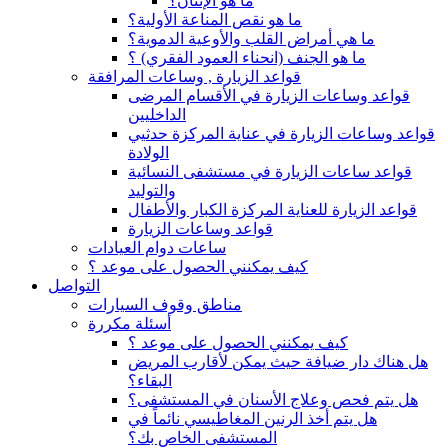
ما هو الإنتان؟
ما هو نقص المناعة الأولية؟
ما هي أمراض القلب والأوعية الدموية؟
ما هو الجنف (انحناء العمود الفقري) ؟
قواعد الزيارة , وساعات المرافقة
قواعد وساعات الزيارة في الأقسام المرضى
الداخليين
قواعد وساعات الزيارة في عناية المركزة حدثيي
الولادة
قواعد ساعات الزيارة في مستشفى النسائية
والتوليد
قواعد الزيارة للعناية المركزة الكبار والأطفال
قواعد وساعات الزيارة
ساعات دوام العيادات
كيف يمكنني الحصول على موعد ؟
التواصل
مناطق وقوف السيارات
أسئلة مكررة
كيف يمكنني الحصول على موعد ؟
هل هناك دار ضيافة حيث يمكن لأقارب المريض
البقاء؟
هل يتم فحص وعلاج الأسنان في المستشفى؟
هل يتم أخذ الرنين المغاطيسي نائماً في
المستشفى الخاص بك؟