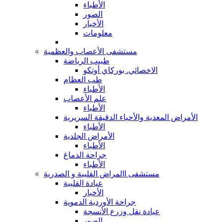
الأطباء
الصور
الأخبار
معلومات
مستشفى الأعصاب والعظمية
طبيب الرياضة
الاخصائي. بوركاي أوتكو
طب العظام
الأطباء
علم الأعصاب
الأطباء
الأمراض المعدية والأحياء الدقيقة السريرية
الأطباء
الأمراض الجلدية
الأطباء
جراحة الدماغ
الأطباء
مستشفى االمراض القلبية و الصدرية
عيادة القلبية
الأخبار
جراحة الأوردية الدموية
عيادة نقل وزرع الأنسجة
الصور