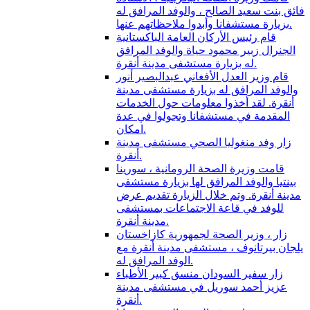
فائق بنت سعيد الصالح ، والوفد المرافق له
بزيارة مستشفانا وأبدوا ملاحظاتهم عنها.
قام رئيس الأركان العامة الباكستانية
الجنرال زبير محمود حياة والوفد المرافق
له بزيارة مستشفى مدينة أنقرة.
قام وزير العدل الأفغاني عبدالبصير أنور
والوفد المرافق له بزيارة مستشفى مدينة
أنقرة. لقد أخذوا معلومات حول الخدمات
المقدمة في مستشفانا وتجولوا في عدة
امكان.
زار وفد منغوليا الصحي مستشفى مدينة
أنقرة.
قامت وزيرة الصحة الرومانية ، سورينا
بينتيا والوفد المرافق لها بزيارة مستشفى
مدينة أنقرة. وتم خلال الزيارة تقديم عرض
للوفد في قاعة الاجتماعات بمستشفى
مدينة أنقرة.
زار ، وزير الصحة لجمهورية كازاخستان
يلجان بيرتانوف ، مستشفى مدينة أنقرة مع
الوفد المرافق له.
زار سفير السودان منسق كبير الأطباء
عزيز أحمد سوريل في مستشفى مدينة
أنقرة.