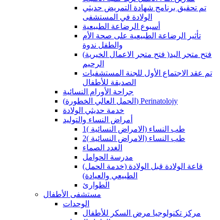
تم تحقيق برنامج شهادة التمريض حديثي
الولادة في المستشفى
أسبوع الرضاعة الطبيعية
تأثير الرضاعة الطبيعية على صحة الأم
والطفل ندوة
(فتح متجر الاعمال الخيرية )فتح متجر اليد
الرحيم
تم عقد الاجتماع الأول للجنة المستشفيات
الصديقة للأطفال
جراحة الأورام النسائية
(الحمل العالي الخطورة) Perinatolojy
خدمة حديثي الولادة
أمراض النساء والتوليد
طب النساء (الامراض النسائية )1
طب النساء (الامراض النسائية )2
الغدد الصماء
مدرسة الحوامل
(قاعة الولادة قبل الولادة (خدمة الحمل
الطبيعي والعيادة)
الطوارئ
مستشفى الأطفال
الوحدات
مركز تكنولوجيا مرض السكر للأطفال