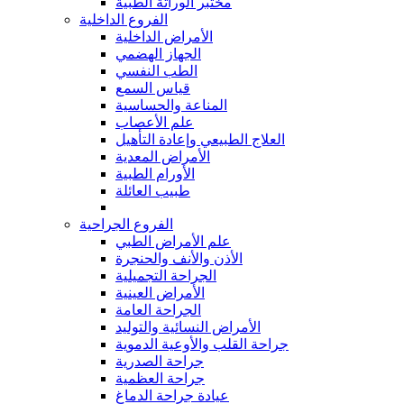
مختبر الوراثة الطبية
الفروع الداخلية
الأمراض الداخلية
الجهاز الهضمي
الطب النفسي
قياس السمع
المناعة والحساسية
علم الأعصاب
العلاج الطبيعي وإعادة التأهيل
الأمراض المعدية
الأورام الطبية
طبيب العائلة
الفروع الجراحية
علم الأمراض الطبي
الأذن والأنف والحنجرة
الجراحة التجميلية
الأمراض العينية
الجراحة العامة
الأمراض النسائية والتوليد
جراحة القلب والأوعية الدموية
جراحة الصدرية
جراحة العظمية
عيادة جراحة الدماغ