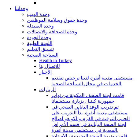
وحداتنا
وحدة الويب
وحدة حقوق وسلامة الموظفين
وحدة الصيدلة
وحدة الصحافة والاتصالات
وحدة الجودة
اللجنة الطبية
تنسيق التعليم
السياحة الصحية
Health in Turkey
للاتصال بنا
الأخبار
مستشفى مدينة أنقرة لدينا ترخيص بتقديم
الخدمات في مجال السياحة الصحية.
الزيارات
قامت لجنة الصحة ، المكونة من نواب
جمهورية كينيا ، بزيارة مستشفانا
تم تدريب الوفد الياباني الصحي في
مستشفى مدينة أنقرة. بدأ التدريب على
الحمى النزفية في القرم والكونغو لصالح
لجنة الصحة اليابانية في قسم الأمراض
المعدية في مستشفى مدينة أنقرة.
قامت وزيرة الصحة البحرينية ، الأستاذة