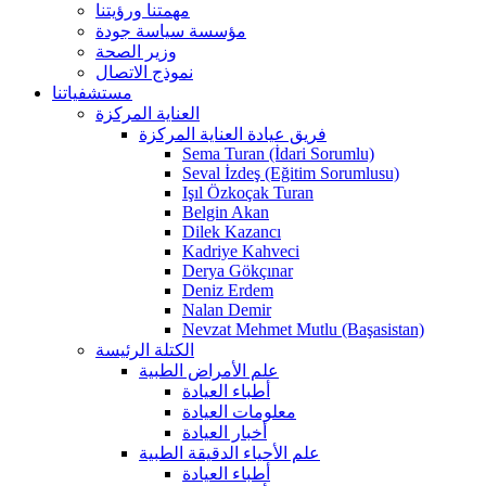
مهمتنا ورؤيتنا
مؤسسة سياسة جودة
وزير الصحة
نموذج الاتصال
مستشفياتنا
العناية المركزة
فريق عيادة العناية المركزة
Sema Turan (İdari Sorumlu)
Seval İzdeş (Eğitim Sorumlusu)
Işıl Özkoçak Turan
Belgin Akan
Dilek Kazancı
Kadriye Kahveci
Derya Gökçınar
Deniz Erdem
Nalan Demir
Nevzat Mehmet Mutlu (Başasistan)
الكتلة الرئيسة
علم الأمراض الطبية
أطباء العيادة
معلومات العيادة
أخبار العيادة
علم الأحياء الدقيقة الطبية
أطباء العيادة