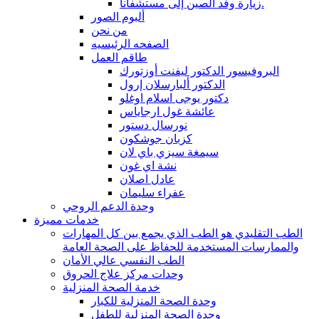
زيارة وفد الصين إلى مستشفانا.
ألبوم الصور
من نحن
الصفحه الرئيسيه
طاقم العمل
البروفيسور الدكتور ليفنت أوزتورك
الدكتور ألبارسلان إرول
دكتور يوجى اسلام اوغلو
عائشة غول ارجاياس
نورسال دستور
كزبان جوشكون
سيمغة سيزي باي لان
نشة اي غون
عادل اصلان
عفراء سليمان
وحدة الدعم الروحي
خدمات مميزة
الطب التقليدي هو الطب الذي يجمع بين كل المهارات
والممارسات المستخدمة للحفاظ على الصحة العامة
الطب النفسي عالي الأمان
وحدات مركز علاج الحروق
خدمة الصحة المنزلية
وحدة الصحة المنزلية للكبار
وحدة الصحة المنزلية للطفل