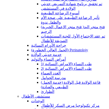
تم تحقيق برنامج شهادة التمريض حديثي
الولادة في المستشفى
أسبوع الرضاعة الطبيعية
تأثير الرضاعة الطبيعية على صحة الأم
والطفل ندوة
(فتح متجر الاعمال الخيرية )فتح متجر اليد
الرحيم
تم عقد الاجتماع الأول للجنة المستشفيات
الصديقة للأطفال
جراحة الأورام النسائية
(الحمل العالي الخطورة) Perinatolojy
خدمة حديثي الولادة
أمراض النساء والتوليد
طب النساء (الامراض النسائية )1
طب النساء (الامراض النسائية )2
الغدد الصماء
مدرسة الحوامل
(قاعة الولادة قبل الولادة (خدمة الحمل
الطبيعي والعيادة)
الطوارئ
مستشفى الأطفال
الوحدات
مركز تكنولوجيا مرض السكر للأطفال