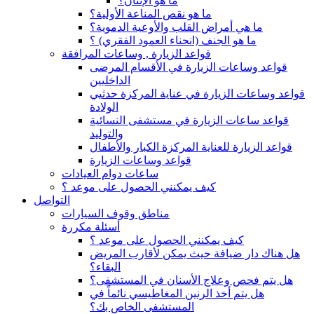
ما هو الإنتان؟
ما هو نقص المناعة الأولية؟
ما هي أمراض القلب والأوعية الدموية؟
ما هو الجنف (انحناء العمود الفقري) ؟
قواعد الزيارة , وساعات المرافقة
قواعد وساعات الزيارة في الأقسام المرضى
الداخليين
قواعد وساعات الزيارة في عناية المركزة حدثيي
الولادة
قواعد ساعات الزيارة في مستشفى النسائية
والتوليد
قواعد الزيارة للعناية المركزة الكبار والأطفال
قواعد وساعات الزيارة
ساعات دوام العيادات
كيف يمكنني الحصول على موعد ؟
التواصل
مناطق وقوف السيارات
أسئلة مكررة
كيف يمكنني الحصول على موعد ؟
هل هناك دار ضيافة حيث يمكن لأقارب المريض
البقاء؟
هل يتم فحص وعلاج الأسنان في المستشفى؟
هل يتم أخذ الرنين المغاطيسي نائماً في
المستشفى الخاص بك؟