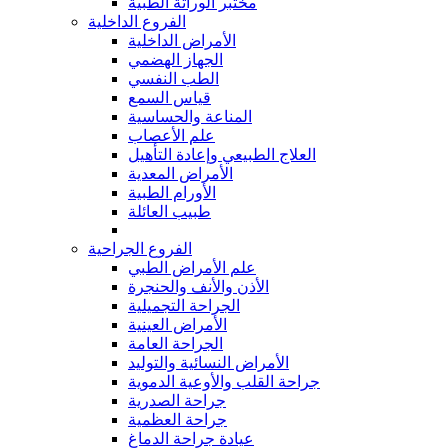
مختبر الوراثة الطبية
الفروع الداخلية
الأمراض الداخلية
الجهاز الهضمي
الطب النفسي
قياس السمع
المناعة والحساسية
علم الأعصاب
العلاج الطبيعي وإعادة التأهيل
الأمراض المعدية
الأورام الطبية
طبيب العائلة
الفروع الجراحية
علم الأمراض الطبي
الأذن والأنف والحنجرة
الجراحة التجميلية
الأمراض العينية
الجراحة العامة
الأمراض النسائية والتوليد
جراحة القلب والأوعية الدموية
جراحة الصدرية
جراحة العظمية
عيادة جراحة الدماغ