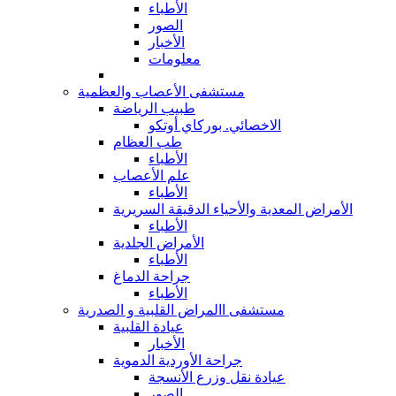
الأطباء
الصور
الأخبار
معلومات
مستشفى الأعصاب والعظمية
طبيب الرياضة
الاخصائي. بوركاي أوتكو
طب العظام
الأطباء
علم الأعصاب
الأطباء
الأمراض المعدية والأحياء الدقيقة السريرية
الأطباء
الأمراض الجلدية
الأطباء
جراحة الدماغ
الأطباء
مستشفى االمراض القلبية و الصدرية
عيادة القلبية
الأخبار
جراحة الأوردية الدموية
عيادة نقل وزرع الأنسجة
الصور