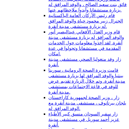
فائق بنت سعيد الصالح ، والوفد المرافق له
بزيارة مستشفانا وأبدوا ملاحظاتهم عنها.
قام رئيس الأركان العامة الباكستانية
الجنرال زبير محمود حياة والوفد المرافق
له بزيارة مستشفى مدينة أنقرة.
قام وزير العدل الأفغاني عبدالبصير أنور
والوفد المرافق له بزيارة مستشفى مدينة
أنقرة. لقد أخذوا معلومات حول الخدمات
المقدمة في مستشفانا وتجولوا في عدة
امكان.
زار وفد منغوليا الصحي مستشفى مدينة
أنقرة.
قامت وزيرة الصحة الرومانية ، سورينا
بينتيا والوفد المرافق لها بزيارة مستشفى
مدينة أنقرة. وتم خلال الزيارة تقديم عرض
للوفد في قاعة الاجتماعات بمستشفى
مدينة أنقرة.
زار ، وزير الصحة لجمهورية كازاخستان
يلجان بيرتانوف ، مستشفى مدينة أنقرة مع
الوفد المرافق له.
زار سفير السودان منسق كبير الأطباء
عزيز أحمد سوريل في مستشفى مدينة
أنقرة.