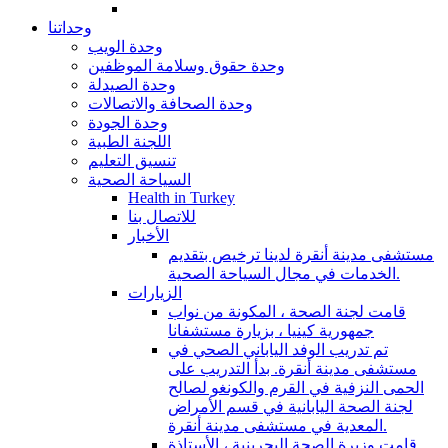
وحداتنا
وحدة الويب
وحدة حقوق وسلامة الموظفين
وحدة الصيدلة
وحدة الصحافة والاتصالات
وحدة الجودة
اللجنة الطبية
تنسيق التعليم
السياحة الصحية
Health in Turkey
للاتصال بنا
الأخبار
مستشفى مدينة أنقرة لدينا ترخيص بتقديم
الخدمات في مجال السياحة الصحية.
الزيارات
قامت لجنة الصحة ، المكونة من نواب
جمهورية كينيا ، بزيارة مستشفانا
تم تدريب الوفد الياباني الصحي في
مستشفى مدينة أنقرة. بدأ التدريب على
الحمى النزفية في القرم والكونغو لصالح
لجنة الصحة اليابانية في قسم الأمراض
المعدية في مستشفى مدينة أنقرة.
قامت وزيرة الصحة البحرينية ، الأستاذة