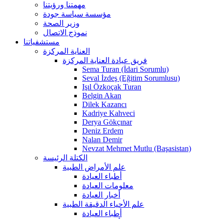
مهمتنا ورؤيتنا
مؤسسة سياسة جودة
وزير الصحة
نموذج الاتصال
مستشفياتنا
العناية المركزة
فريق عيادة العناية المركزة
Sema Turan (İdari Sorumlu)
Seval İzdeş (Eğitim Sorumlusu)
Işıl Özkoçak Turan
Belgin Akan
Dilek Kazancı
Kadriye Kahveci
Derya Gökçınar
Deniz Erdem
Nalan Demir
Nevzat Mehmet Mutlu (Başasistan)
الكتلة الرئيسة
علم الأمراض الطبية
أطباء العيادة
معلومات العيادة
أخبار العيادة
علم الأحياء الدقيقة الطبية
أطباء العيادة