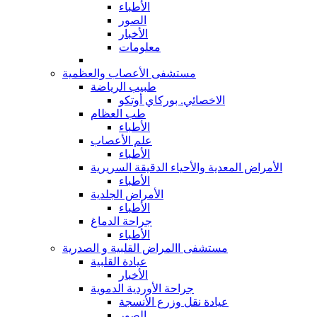
الأطباء
الصور
الأخبار
معلومات
مستشفى الأعصاب والعظمية
طبيب الرياضة
الاخصائي. بوركاي أوتكو
طب العظام
الأطباء
علم الأعصاب
الأطباء
الأمراض المعدية والأحياء الدقيقة السريرية
الأطباء
الأمراض الجلدية
الأطباء
جراحة الدماغ
الأطباء
مستشفى االمراض القلبية و الصدرية
عيادة القلبية
الأخبار
جراحة الأوردية الدموية
عيادة نقل وزرع الأنسجة
الصور