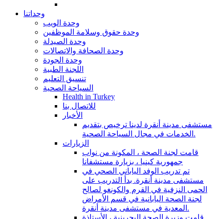
وحداتنا
وحدة الويب
وحدة حقوق وسلامة الموظفين
وحدة الصيدلة
وحدة الصحافة والاتصالات
وحدة الجودة
اللجنة الطبية
تنسيق التعليم
السياحة الصحية
Health in Turkey
للاتصال بنا
الأخبار
مستشفى مدينة أنقرة لدينا ترخيص بتقديم
الخدمات في مجال السياحة الصحية.
الزيارات
قامت لجنة الصحة ، المكونة من نواب
جمهورية كينيا ، بزيارة مستشفانا
تم تدريب الوفد الياباني الصحي في
مستشفى مدينة أنقرة. بدأ التدريب على
الحمى النزفية في القرم والكونغو لصالح
لجنة الصحة اليابانية في قسم الأمراض
المعدية في مستشفى مدينة أنقرة.
قامت وزيرة الصحة البحرينية ، الأستاذة