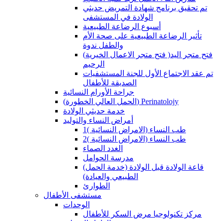
تم تحقيق برنامج شهادة التمريض حديثي
الولادة في المستشفى
أسبوع الرضاعة الطبيعية
تأثير الرضاعة الطبيعية على صحة الأم
والطفل ندوة
(فتح متجر الاعمال الخيرية )فتح متجر اليد
الرحيم
تم عقد الاجتماع الأول للجنة المستشفيات
الصديقة للأطفال
جراحة الأورام النسائية
(الحمل العالي الخطورة) Perinatolojy
خدمة حديثي الولادة
أمراض النساء والتوليد
طب النساء (الامراض النسائية )1
طب النساء (الامراض النسائية )2
الغدد الصماء
مدرسة الحوامل
(قاعة الولادة قبل الولادة (خدمة الحمل
الطبيعي والعيادة)
الطوارئ
مستشفى الأطفال
الوحدات
مركز تكنولوجيا مرض السكر للأطفال