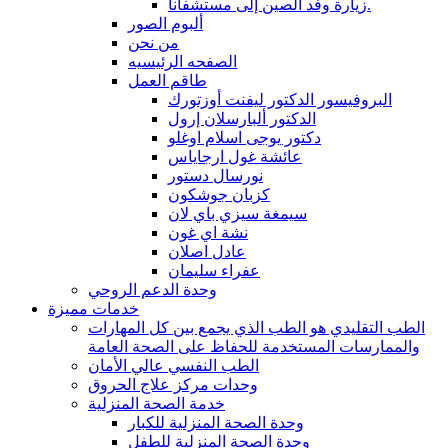
زيارة وفد الصين إلى مستشفانا.
ألبوم الصور
من نحن
الصفحه الرئيسيه
طاقم العمل
البروفيسور الدكتور ليفنت أوزتورك
الدكتور ألبارسلان إرول
دكتور يوجى اسلام اوغلو
عائشة غول ارجاياس
نورسال دستور
كزبان جوشكون
سيمغة سيزي باي لان
نشة اي غون
عادل اصلان
عفراء سليمان
وحدة الدعم الروحي
خدمات مميزة
الطب التقليدي هو الطب الذي يجمع بين كل المهارات
والممارسات المستخدمة للحفاظ على الصحة العامة
الطب النفسي عالي الأمان
وحدات مركز علاج الحروق
خدمة الصحة المنزلية
وحدة الصحة المنزلية للكبار
وحدة الصحة المنزلية للطفل