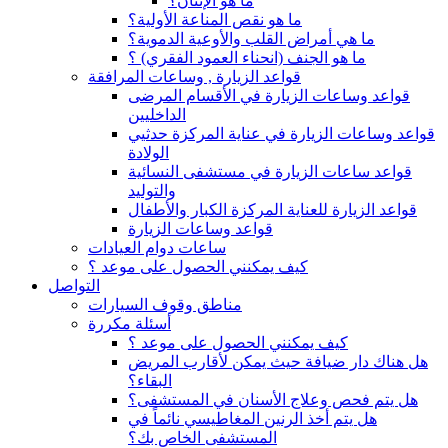
ما هو الإنتان؟
ما هو نقص المناعة الأولية؟
ما هي أمراض القلب والأوعية الدموية؟
ما هو الجنف (انحناء العمود الفقري) ؟
قواعد الزيارة , وساعات المرافقة
قواعد وساعات الزيارة في الأقسام المرضى
الداخليين
قواعد وساعات الزيارة في عناية المركزة حدثيي
الولادة
قواعد ساعات الزيارة في مستشفى النسائية
والتوليد
قواعد الزيارة للعناية المركزة الكبار والأطفال
قواعد وساعات الزيارة
ساعات دوام العيادات
كيف يمكنني الحصول على موعد ؟
التواصل
مناطق وقوف السيارات
أسئلة مكررة
كيف يمكنني الحصول على موعد ؟
هل هناك دار ضيافة حيث يمكن لأقارب المريض
البقاء؟
هل يتم فحص وعلاج الأسنان في المستشفى؟
هل يتم أخذ الرنين المغاطيسي نائماً في
المستشفى الخاص بك؟