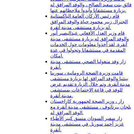
فائق بنت سعيد الصالح ، والوفد المرافق له
بزيارة مستشفانا وأبدوا ملاحظاتهم عنها.
قام رئيس الأركان العامة الباكستانية
الجنرال زبير محمود حياة والوفد المرافق
له بزيارة مستشفى مدينة أنقرة.
قام وزير العدل الأفغاني عبدالبصير أنور
والوفد المرافق له بزيارة مستشفى مدينة
أنقرة. لقد أخذوا معلومات حول الخدمات
المقدمة في مستشفانا وتجولوا في عدة
امكان.
زار وفد منغوليا الصحي مستشفى مدينة
أنقرة.
قامت وزيرة الصحة الرومانية ، سورينا
بينتيا والوفد المرافق لها بزيارة مستشفى
مدينة أنقرة. وتم خلال الزيارة تقديم عرض
للوفد في قاعة الاجتماعات بمستشفى
مدينة أنقرة.
زار ، وزير الصحة لجمهورية كازاخستان
يلجان بيرتانوف ، مستشفى مدينة أنقرة مع
الوفد المرافق له.
زار سفير السودان منسق كبير الأطباء
عزيز أحمد سوريل في مستشفى مدينة
أنقرة.