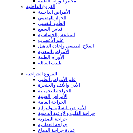
مختبر الوراثة الطبية
الفروع الداخلية
الأمراض الداخلية
الجهاز الهضمي
الطب النفسي
قياس السمع
المناعة والحساسية
علم الأعصاب
العلاج الطبيعي وإعادة التأهيل
الأمراض المعدية
الأورام الطبية
طبيب العائلة
الفروع الجراحية
علم الأمراض الطبي
الأذن والأنف والحنجرة
الجراحة التجميلية
الأمراض العينية
الجراحة العامة
الأمراض النسائية والتوليد
جراحة القلب والأوعية الدموية
جراحة الصدرية
جراحة العظمية
عيادة جراحة الدماغ