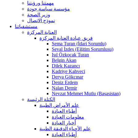
مهمتنا ورؤيتنا
مؤسسة سياسة جودة
وزير الصحة
نموذج الاتصال
مستشفياتنا
العناية المركزة
فريق عيادة العناية المركزة
Sema Turan (İdari Sorumlu)
Seval İzdeş (Eğitim Sorumlusu)
Işıl Özkoçak Turan
Belgin Akan
Dilek Kazancı
Kadriye Kahveci
Derya Gökçınar
Deniz Erdem
Nalan Demir
Nevzat Mehmet Mutlu (Başasistan)
الكتلة الرئيسة
علم الأمراض الطبية
أطباء العيادة
معلومات العيادة
أخبار العيادة
علم الأحياء الدقيقة الطبية
أطباء العيادة