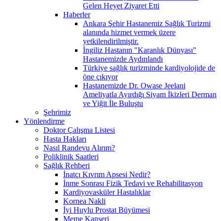
Gelen Heyet Ziyaret Etti
Haberler
Ankara Şehir Hastanemiz Sağlık Turizmi
alanında hizmet vermek üzere
yetkilendirilmiştir.
İngiliz Hastanın "Karanlık Dünyası"
Hastanemizde Aydınlandı
Türkiye sağlık turizminde kardiyolojide de
öne çıkıyor
Hastanemizde Dr. Owase Jeelani
Ameliyatla Ayırdığı Siyam İkizleri Derman
ve Yiğit İle Buluştu
Şehrimiz
Yönlendirme
Doktor Çalışma Listesi
Hasta Hakları
Nasıl Randevu Alırım?
Poliklinik Saatleri
Sağlık Rehberi
İnatçı Kıvrım Apsesi Nedir?
İnme Sonrası Fizik Tedavi ve Rehabilitasyon
Kardiyovasküler Hastalıklar
Kornea Nakli
İyi Huylu Prostat Büyümesi
Meme Kanseri