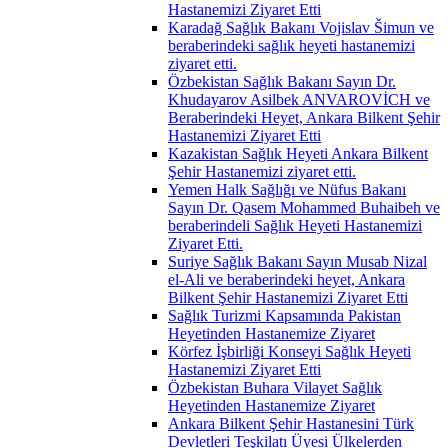
Hastanemizi Ziyaret Etti
Karadağ Sağlık Bakanı Vojislav Šimun ve
beraberindeki sağlık heyeti hastanemizi
ziyaret etti.
Özbekistan Sağlık Bakanı Sayın Dr.
Khudayarov Asilbek ANVAROVİCH ve
Beraberindeki Heyet, Ankara Bilkent Şehir
Hastanemizi Ziyaret Etti
Kazakistan Sağlık Heyeti Ankara Bilkent
Şehir Hastanemizi ziyaret etti.
Yemen Halk Sağlığı ve Nüfus Bakanı
Sayın Dr. Qasem Mohammed Buhaibeh ve
beraberindeli Sağlık Heyeti Hastanemizi
Ziyaret Etti.
Suriye Sağlık Bakanı Sayın Musab Nizal
el-Ali ve beraberindeki heyet, Ankara
Bilkent Şehir Hastanemizi Ziyaret Etti
Sağlık Turizmi Kapsamında Pakistan
Heyetinden Hastanemize Ziyaret
Körfez İşbirliği Konseyi Sağlık Heyeti
Hastanemizi Ziyaret Etti
Özbekistan Buhara Vilayet Sağlık
Heyetinden Hastanemize Ziyaret
Ankara Bilkent Şehir Hastanesini Türk
Devletleri Teşkilatı Üyesi Ülkelerden