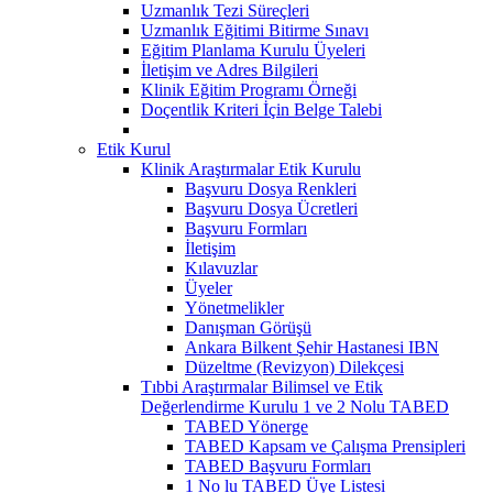
Uzmanlık Tezi Süreçleri
Uzmanlık Eğitimi Bitirme Sınavı
Eğitim Planlama Kurulu Üyeleri
İletişim ve Adres Bilgileri
Klinik Eğitim Programı Örneği
Doçentlik Kriteri İçin Belge Talebi
Etik Kurul
Klinik Araştırmalar Etik Kurulu
Başvuru Dosya Renkleri
Başvuru Dosya Ücretleri
Başvuru Formları
İletişim
Kılavuzlar
Üyeler
Yönetmelikler
Danışman Görüşü
Ankara Bilkent Şehir Hastanesi IBN
Düzeltme (Revizyon) Dilekçesi
Tıbbi Araştırmalar Bilimsel ve Etik
Değerlendirme Kurulu 1 ve 2 Nolu TABED
TABED Yönerge
TABED Kapsam ve Çalışma Prensipleri
TABED Başvuru Formları
1 No lu TABED Üye Listesi