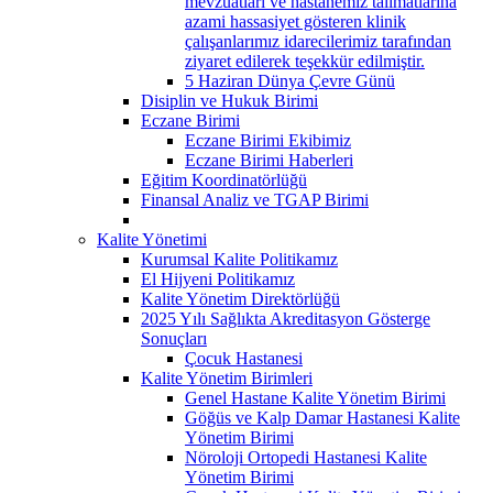
mevzuatları ve hastanemiz talimatlarına
azami hassasiyet gösteren klinik
çalışanlarımız idarecilerimiz tarafından
ziyaret edilerek teşekkür edilmiştir.
5 Haziran Dünya Çevre Günü
Disiplin ve Hukuk Birimi
Eczane Birimi
Eczane Birimi Ekibimiz
Eczane Birimi Haberleri
Eğitim Koordinatörlüğü
Finansal Analiz ve TGAP Birimi
Kalite Yönetimi
Kurumsal Kalite Politikamız
El Hijyeni Politikamız
Kalite Yönetim Direktörlüğü
2025 Yılı Sağlıkta Akreditasyon Gösterge
Sonuçları
Çocuk Hastanesi
Kalite Yönetim Birimleri
Genel Hastane Kalite Yönetim Birimi
Göğüs ve Kalp Damar Hastanesi Kalite
Yönetim Birimi
Nöroloji Ortopedi Hastanesi Kalite
Yönetim Birimi