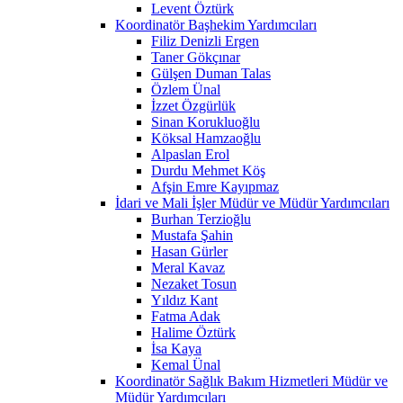
Levent Öztürk
Koordinatör Başhekim Yardımcıları
Filiz Denizli Ergen
Taner Gökçınar
Gülşen Duman Talas
Özlem Ünal
İzzet Özgürlük
Sinan Korukluoğlu
Köksal Hamzaoğlu
Alpaslan Erol
Durdu Mehmet Köş
Afşin Emre Kayıpmaz
İdari ve Mali İşler Müdür ve Müdür Yardımcıları
Burhan Terzioğlu
Mustafa Şahin
Hasan Gürler
Meral Kavaz
Nezaket Tosun
Yıldız Kant
Fatma Adak
Halime Öztürk
İsa Kaya
Kemal Ünal
Koordinatör Sağlık Bakım Hizmetleri Müdür ve
Müdür Yardımcıları