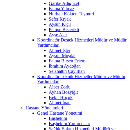
Garibe Adıgüzel
Fatma Yılmaz
Nurhan Kökten Teymuri
Sefer Kıyak
Aysun Kiçir
Pempe Becerikli
Ayşe Atar
Koordinatör Destek Hizmetleri Müdür ve Müdür
Yardımcıları
Ahmet İşler
Aysun Muşdal
Fatma Birsen Ertem
İbrahim Aydoğan
Selahattin Çayırhan
Koordinatör Teknik Hizmetler Müdür ve Müdür
Yardımcıları
Alper Zorlu
Ayhan Bozyiğit
Bekir Höçük
Ahmet İnan
Hastane Yönetimleri
Genel Hastane Yönetimi
Başhekim
Başhekim Yardımcıları
Sağlık Bakım Hizmetleri Müdürü ve