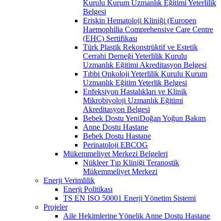
Kurulu Kurum Uzmanlık Eğitimi Yeterlilik
Belgesi
Erişkin Hematoloji Kliniği (Europen
Haemophilia Comprehensive Care Centre
(EHC) Sertifikası
Türk Plastik Rekonstrüktif ve Estetik
Cerrahi Derneği Yeterlilik Kurulu
Uzmanlık Eğitimi Akreditasyon Belgesi
Tıbbi Onkoloji Yeterlilik Kurulu Kurum
Uzmanlık Eğitim Yeterlik Belgesi
Enfeksiyon Hastalıkları ve Klinik
Mikrobiyoloji Uzmanlık Eğitimi
Akreditasyon Belgesi
Bebek Dostu YeniDoğan Yoğun Bakım
Anne Dostu Hastane
Bebek Dostu Hastane
Perinatoloji EBCOG
Mükemmeliyet Merkezi Belgeleri
Nükleer Tıp Kliniği Teranostik
Mükemmeliyet Merkezi
Enerji Verimlilik
Enerji Politikası
TS EN ISO 50001 Enerji Yönetim Sistemi
Projeler
Aile Hekimlerine Yönelik Anne Dostu Hastane