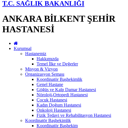
T.C. SAĞLIK BAKANLIĞI
ANKARA BİLKENT ŞEHİR
HASTANESİ
Kurumsal
Hastanemiz
Hakkımızda
Temel İlke ve Değerler
Misyon & Vizyon
Organizasyon Şeması
Koordinatör Başhekimlik
Genel Hastane
Göğüs ve Kalp Damar Hastanesi
Nöroloji-Ortopedi Hastanesi
Çocuk Hastanesi
Kadın Doğum Hastanesi
Onkoloji Hastanesi
Fizik Tedavi ve Rehabilitasyon Hastanesi
Koordinatör Başhekimlik
Koordinatör Başhekim