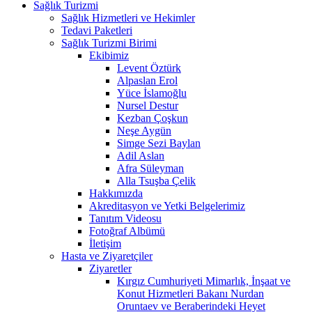
Sağlık Turizmi
Sağlık Hizmetleri ve Hekimler
Tedavi Paketleri
Sağlık Turizmi Birimi
Ekibimiz
Levent Öztürk
Alpaslan Erol
Yüce İslamoğlu
Nursel Destur
Kezban Çoşkun
Neşe Aygün
Simge Sezi Baylan
Adil Aslan
Afra Süleyman
Alla Tsuşba Çelik
Hakkımızda
Akreditasyon ve Yetki Belgelerimiz
Tanıtım Videosu
Fotoğraf Albümü
İletişim
Hasta ve Ziyaretçiler
Ziyaretler
Kırgız Cumhuriyeti Mimarlık, İnşaat ve
Konut Hizmetleri Bakanı Nurdan
Oruntaev ve Beraberindeki Heyet