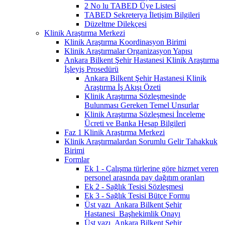
2 No lu TABED Üye Listesi
TABED Sekreterya İletişim Bilgileri
Düzeltme Dilekçesi
Klinik Araştırma Merkezi
Klinik Araştırma Koordinasyon Birimi
Klinik Araştırmalar Organizasyon Yapısı
Ankara Bilkent Şehir Hastanesi Klinik Araştırma
İşleyiş Prosedürü
Ankara Bilkent Şehir Hastanesi Klinik
Araştırma İş Akışı Özeti
Klinik Araştırma Sözleşmesinde
Bulunması Gereken Temel Unsurlar
Klinik Araştırma Sözleşmesi İnceleme
Ücreti ve Banka Hesap Bilgileri
Faz 1 Klinik Araştırma Merkezi
Klinik Araştırmalardan Sorumlu Gelir Tahakkuk
Birimi
Formlar
Ek 1 - Çalışma türlerine göre hizmet veren
personel arasında pay dağıtım oranları
Ek 2 - Sağlık Tesisi Sözleşmesi
Ek 3 - Sağlık Tesisi Bütçe Formu
Üst yazı_Ankara Bilkent Şehir
Hastanesi_Başhekimlik Onayı
Üst yazı_Ankara Bilkent Şehir