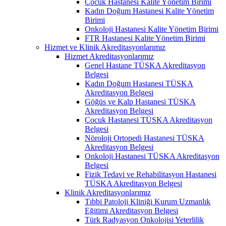
Çocuk Hastanesi Kalite Yönetim Birimi
Kadın Doğum Hastanesi Kalite Yönetim
Birimi
Onkoloji Hastanesi Kalite Yönetim Birimi
FTR Hastanesi Kalite Yönetim Birimi
Hizmet ve Klinik Akreditasyonlarımız
Hizmet Akreditasyonlarımız
Genel Hastane TÜSKA Akreditasyon
Belgesi
Kadın Doğum Hastanesi TÜSKA
Akreditasyon Belgesi
Göğüs ve Kalp Hastanesi TÜSKA
Akreditasyon Belgesi
Çocuk Hastanesi TÜSKA Akreditasyon
Belgesi
Nöroloji Ortopedi Hastanesi TÜSKA
Akreditasyon Belgesi
Onkoloji Hastanesi TÜSKA Akreditasyon
Belgesi
Fizik Tedavi ve Rehabilitasyon Hastanesi
TÜSKA Akreditasyon Belgesi
Klinik Akreditasyonlarımız
Tıbbi Patoloji Kliniği Kurum Uzmanlık
Eğitimi Akreditasyon Belgesi
Türk Radyasyon Onkolojisi Yeterlilik