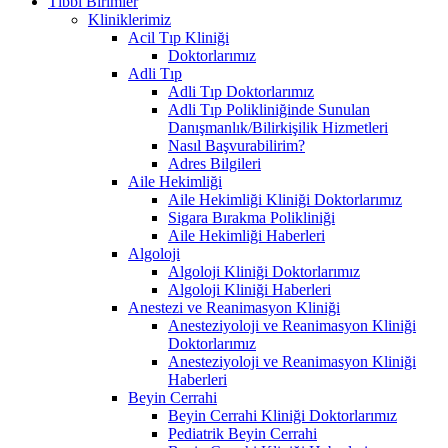
Tıbbi Birimler
Kliniklerimiz
Acil Tıp Kliniği
Doktorlarımız
Adli Tıp
Adli Tıp Doktorlarımız
Adli Tıp Polikliniğinde Sunulan
Danışmanlık/Bilirkişilik Hizmetleri
Nasıl Başvurabilirim?
Adres Bilgileri
Aile Hekimliği
Aile Hekimliği Kliniği Doktorlarımız
Sigara Bırakma Polikliniği
Aile Hekimliği Haberleri
Algoloji
Algoloji Kliniği Doktorlarımız
Algoloji Kliniği Haberleri
Anestezi ve Reanimasyon Kliniği
Anesteziyoloji ve Reanimasyon Kliniği
Doktorlarımız
Anesteziyoloji ve Reanimasyon Kliniği
Haberleri
Beyin Cerrahi
Beyin Cerrahi Kliniği Doktorlarımız
Pediatrik Beyin Cerrahi