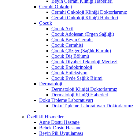
Beyin Cerrahi Kliniği Haberleri
Cerrahi Onkoloji
Cerrahi Onkoloji Kliniği Doktorlarımız
Cerrahi Onkoloji Kliniği Haberleri
Çocuk
Çocuk Acil
Çocuk Adolesan (Ergen Sağlığı)
Çocuk Beyin Cerrahi
Çocuk Cerrahisi
Çocuk Çözger (Sağlık Kurulu)
Çocuk Diş Bölümü
Çocuk Diyabet Teknoloji Merkezi
Çocuk Endokrinoloji
Çocuk Enfeksiyon
Çocuk Evde Sağlık Birimi
Dermatoloji
Dermatoloji Kliniği Doktorlarımız
Dermatoloji Kliniği Haberleri
Doku Tipleme Laboratuvarı
Doku Tipleme Laboratuvarı Doktorlarımız
Özellikli Hizmetler
Anne Dostu Hastane
Bebek Dostu Hastane
Beyin Pili Uygulaması