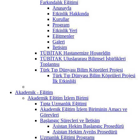
Farkındalık Eğitimi
Anasayfa
Etkinlik Hakkında
Kurullar
Program
Etkinlik Yeri
Eğitmenler
Galeri
İletişim
TÜBİTAK Hastanemize Hoşgeldin
TÜBİTAK Uluslararası Bilimsel İşbirlikleri
Toplantısı
Türk Tıp Dünyası Bilim Köprüleri Projesi
Türk Tıp Dünyası Bilim Köprüleri Projesi
İlk Etkinliği
Akademik - Eğitim
Akademik Eğitim İzlem Birimi
Tıpta Uzmanlık Eğitimi
Akademik Eğitim İzlem Biriminin Amacı ve
Görevleri
Başlangıç Süreçleri ve İletişim
Asistan Hekim Başlangıç Prosedürü
Asistan Hekim Ayrılış Prosedürü
Uzmanlık Eğitimi Programı