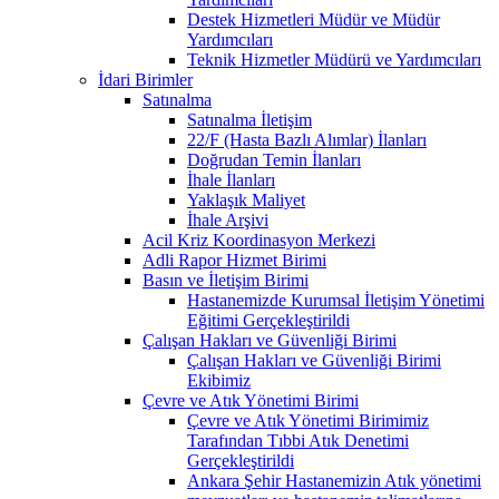
Destek Hizmetleri Müdür ve Müdür
Yardımcıları
Teknik Hizmetler Müdürü ve Yardımcıları
İdari Birimler
Satınalma
Satınalma İletişim
22/F (Hasta Bazlı Alımlar) İlanları
Doğrudan Temin İlanları
İhale İlanları
Yaklaşık Maliyet
İhale Arşivi
Acil Kriz Koordinasyon Merkezi
Adli Rapor Hizmet Birimi
Basın ve İletişim Birimi
Hastanemizde Kurumsal İletişim Yönetimi
Eğitimi Gerçekleştirildi
Çalışan Hakları ve Güvenliği Birimi
Çalışan Hakları ve Güvenliği Birimi
Ekibimiz
Çevre ve Atık Yönetimi Birimi
Çevre ve Atık Yönetimi Birimimiz
Tarafından Tıbbi Atık Denetimi
Gerçekleştirildi
Ankara Şehir Hastanemizin Atık yönetimi