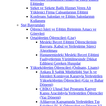
Eğitimler
Şirket ve Şirkete Bağlı Hizmet Veren Alt
Yüklenici Firma Çalışanlarının Eğitimi
Konferans Salonları ve Eğitim Salonlarının
Kullanımı
Staj Başvuruları
Öğrenci İşleri ve Eğitim Biriminin Amacı ve
Görevleri
Ortaöğretim Öğrencileri (Lise)
Mesleki Beceri Eğitimi Öğrencilerinin
Başvuru, Kabul ve Yerleştirme Süreci
Algoritması
Hastanemizdeki Mesleki Beceri Eğitimi
Faaliyetlerinin Yürütülmesinde Dikkat
Edilmesi Gereken Hususlar
Yükseköğretim Öğrencileri (Önlisans, Lisans)
Ankara İl Sağlık Müdürlüğü Staj İş ve
İşlemleri Komisyon Kararıyla Yerleştirilen
Yükseköğretim Öğrencileri (Güz ve Bahar
Dönemi)
CBİKO Ulusal Staj Programı Karıyer
Kapısı Aracılığıyla Yerleştirilen Öğrenciler
(Yaz Dönemi)
Afiliasyon Kapsamında Yerleştirilen Tıp
Fakültesi IV, V Öğrencileri ve Dönem VI