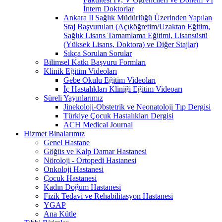
İntern Doktorlar
Ankara İl Sağlık Müdürlüğü Üzerinden Yapılan
Staj Başvuruları (Açıköğretim/Uzaktan Eğitim,
Sağlık Lisans Tamamlama Eğitimi, Lisansüstü
(Yüksek Lisans, Doktora) ve Diğer Stajlar)
Sıkça Sorulan Sorular
Bilimsel Katkı Başvuru Formları
Klinik Eğitim Videoları
Gebe Okulu Eğitim Videoları
İç Hastalıkları Kliniği Eğitim Videoarı
Süreli Yayınlarımız
Jinekoloji-Obstetrik ve Neonatoloji Tıp Dergisi
Türkiye Çocuk Hastalıkları Dergisi
ACH Medical Journal
Hizmet Binalarımız
Genel Hastane
Göğüs ve Kalp Damar Hastanesi
Nöroloji - Ortopedi Hastanesi
Onkoloji Hastanesi
Çocuk Hastanesi
Kadın Doğum Hastanesi
Fizik Tedavi ve Rehabilitasyon Hastanesi
YGAP
Ana Kütle