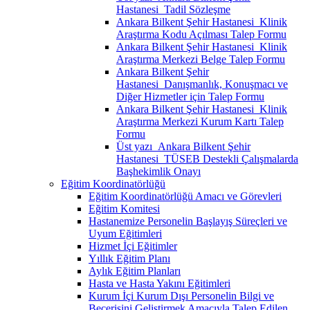
Hastanesi_Tadil Sözleşme
Ankara Bilkent Şehir Hastanesi_Klinik
Araştırma Kodu Açılması Talep Formu
Ankara Bilkent Şehir Hastanesi_Klinik
Araştırma Merkezi Belge Talep Formu
Ankara Bilkent Şehir
Hastanesi_Danışmanlık, Konuşmacı ve
Diğer Hizmetler için Talep Formu
Ankara Bilkent Şehir Hastanesi_Klinik
Araştırma Merkezi Kurum Kartı Talep
Formu
Üst yazı_Ankara Bilkent Şehir
Hastanesi_TÜSEB Destekli Çalışmalarda
Başhekimlik Onayı
Eğitim Koordinatörlüğü
Eğitim Koordinatörlüğü Amacı ve Görevleri
Eğitim Komitesi
Hastanemize Personelin Başlayış Süreçleri ve
Uyum Eğitimleri
Hizmet İçi Eğitimler
Yıllık Eğitim Planı
Aylık Eğitim Planları
Hasta ve Hasta Yakını Eğitimleri
Kurum İçi Kurum Dışı Personelin Bilgi ve
Becerisini Geliştirmek Amacıyla Talep Edilen