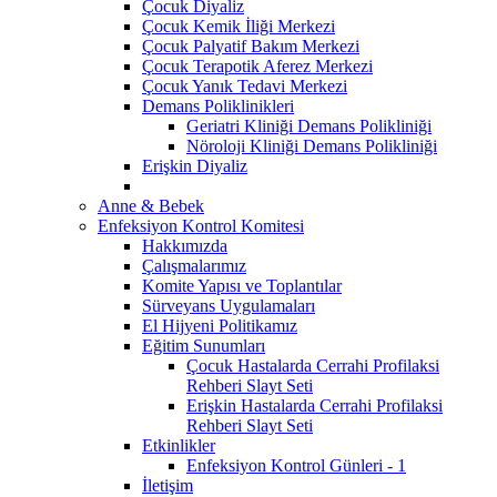
Çocuk Diyaliz
Çocuk Kemik İliği Merkezi
Çocuk Palyatif Bakım Merkezi
Çocuk Terapotik Aferez Merkezi
Çocuk Yanık Tedavi Merkezi
Demans Poliklinikleri
Geriatri Kliniği Demans Polikliniği
Nöroloji Kliniği Demans Polikliniği
Erişkin Diyaliz
Anne & Bebek
Enfeksiyon Kontrol Komitesi
Hakkımızda
Çalışmalarımız
Komite Yapısı ve Toplantılar
Sürveyans Uygulamaları
El Hijyeni Politikamız
Eğitim Sunumları
Çocuk Hastalarda Cerrahi Profilaksi
Rehberi Slayt Seti
Erişkin Hastalarda Cerrahi Profilaksi
Rehberi Slayt Seti
Etkinlikler
Enfeksiyon Kontrol Günleri - 1
İletişim