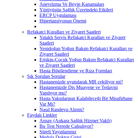
Anevrizma Ve Beyin Kanamaları
Yürüyüşün Sağlık Üzerindeki Etkileri
ERCP Uygulaması
Hipertansiyonun Önemi
Refakatçi Kuralları ve Ziyaret Saatleri
Yataklı Servis Refakatçi Kuralları ve Ziyaret
Saatleri
Yenidoğan Yoğun Bakım Refakatçi Kuralları ve
Ziyaret Saatleri
Erişkin-Çocuk Yoğun Bakım Refakatçi Kuralları
ve Ziyaret Saatleri
Hasta Bilgilendirme ve Rıza Formları
Sık Sorulan Sorular
Hastanenizde uyutularak MR çekiliyor mi?
Hastanemizde Diş Muayene ve Tedavisi
Yapılıyor mu?
Hasta Yakınlarının Kalabileceği Bir Misafirhane
Var Mı?
Nasıl Randevu Alırım?
Faydalı Linkler
Ansav (Ankara Sağlık Hizmet Vakfı)
Bu Test Nerede Çalışılıyor?
Süreli Yayınlarımız
Medula Doktor Girişi