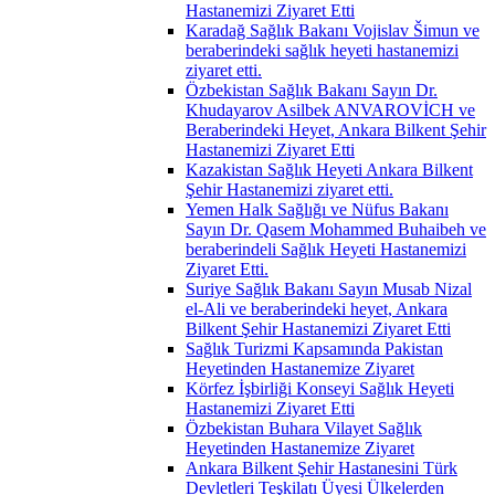
Hastanemizi Ziyaret Etti
Karadağ Sağlık Bakanı Vojislav Šimun ve
beraberindeki sağlık heyeti hastanemizi
ziyaret etti.
Özbekistan Sağlık Bakanı Sayın Dr.
Khudayarov Asilbek ANVAROVİCH ve
Beraberindeki Heyet, Ankara Bilkent Şehir
Hastanemizi Ziyaret Etti
Kazakistan Sağlık Heyeti Ankara Bilkent
Şehir Hastanemizi ziyaret etti.
Yemen Halk Sağlığı ve Nüfus Bakanı
Sayın Dr. Qasem Mohammed Buhaibeh ve
beraberindeli Sağlık Heyeti Hastanemizi
Ziyaret Etti.
Suriye Sağlık Bakanı Sayın Musab Nizal
el-Ali ve beraberindeki heyet, Ankara
Bilkent Şehir Hastanemizi Ziyaret Etti
Sağlık Turizmi Kapsamında Pakistan
Heyetinden Hastanemize Ziyaret
Körfez İşbirliği Konseyi Sağlık Heyeti
Hastanemizi Ziyaret Etti
Özbekistan Buhara Vilayet Sağlık
Heyetinden Hastanemize Ziyaret
Ankara Bilkent Şehir Hastanesini Türk
Devletleri Teşkilatı Üyesi Ülkelerden