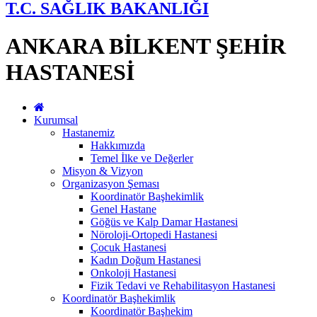
T.C. SAĞLIK BAKANLIĞI
ANKARA BİLKENT ŞEHİR
HASTANESİ
Kurumsal
Hastanemiz
Hakkımızda
Temel İlke ve Değerler
Misyon & Vizyon
Organizasyon Şeması
Koordinatör Başhekimlik
Genel Hastane
Göğüs ve Kalp Damar Hastanesi
Nöroloji-Ortopedi Hastanesi
Çocuk Hastanesi
Kadın Doğum Hastanesi
Onkoloji Hastanesi
Fizik Tedavi ve Rehabilitasyon Hastanesi
Koordinatör Başhekimlik
Koordinatör Başhekim