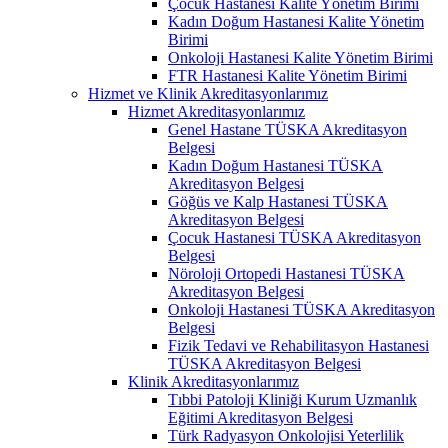
Çocuk Hastanesi Kalite Yönetim Birimi
Kadın Doğum Hastanesi Kalite Yönetim
Birimi
Onkoloji Hastanesi Kalite Yönetim Birimi
FTR Hastanesi Kalite Yönetim Birimi
Hizmet ve Klinik Akreditasyonlarımız
Hizmet Akreditasyonlarımız
Genel Hastane TÜSKA Akreditasyon
Belgesi
Kadın Doğum Hastanesi TÜSKA
Akreditasyon Belgesi
Göğüs ve Kalp Hastanesi TÜSKA
Akreditasyon Belgesi
Çocuk Hastanesi TÜSKA Akreditasyon
Belgesi
Nöroloji Ortopedi Hastanesi TÜSKA
Akreditasyon Belgesi
Onkoloji Hastanesi TÜSKA Akreditasyon
Belgesi
Fizik Tedavi ve Rehabilitasyon Hastanesi
TÜSKA Akreditasyon Belgesi
Klinik Akreditasyonlarımız
Tıbbi Patoloji Kliniği Kurum Uzmanlık
Eğitimi Akreditasyon Belgesi
Türk Radyasyon Onkolojisi Yeterlilik