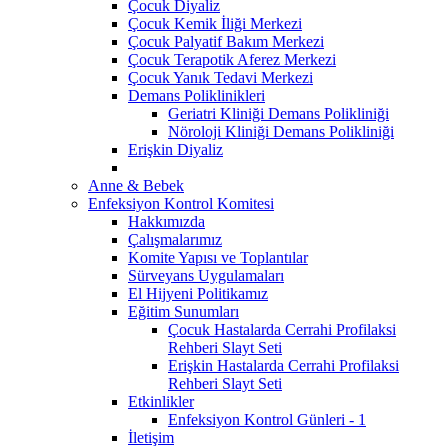
Çocuk Diyaliz
Çocuk Kemik İliği Merkezi
Çocuk Palyatif Bakım Merkezi
Çocuk Terapotik Aferez Merkezi
Çocuk Yanık Tedavi Merkezi
Demans Poliklinikleri
Geriatri Kliniği Demans Polikliniği
Nöroloji Kliniği Demans Polikliniği
Erişkin Diyaliz
Anne & Bebek
Enfeksiyon Kontrol Komitesi
Hakkımızda
Çalışmalarımız
Komite Yapısı ve Toplantılar
Sürveyans Uygulamaları
El Hijyeni Politikamız
Eğitim Sunumları
Çocuk Hastalarda Cerrahi Profilaksi
Rehberi Slayt Seti
Erişkin Hastalarda Cerrahi Profilaksi
Rehberi Slayt Seti
Etkinlikler
Enfeksiyon Kontrol Günleri - 1
İletişim