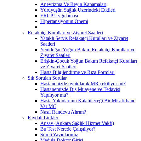
Anevrizma Ve Beyin Kanamaları
Yürüyüşün Sağlık Üzerindeki Etkileri
ERCP Uygulaması
Hipertansiyonun Önemi
Refakatçi Kuralları ve Ziyaret Saatleri
Yataklı Servis Refakatçi Kuralları ve Ziyaret
Saatleri
Yenidoğan Yoğun Bakım Refakatçi Kuralları ve
Ziyaret Saatleri
Erişkin-Çocuk Yoğun Bakım Refakatçi Kuralları
ve Ziyaret Saatleri
Hasta Bilgilendirme ve Rıza Formları
Sık Sorulan Sorular
Hastanenizde uyutularak MR çekiliyor mi?
Hastanemizde Diş Muayene ve Tedavisi
Yapılıyor mu?
Hasta Yakınlarının Kalabileceği Bir Misafirhane
Var Mı?
Nasıl Randevu Alırım?
Faydalı Linkler
Ansav (Ankara Sağlık Hizmet Vakfı)
Bu Test Nerede Çalışılıyor?
Süreli Yayınlarımız
Medula Doktor Girişi