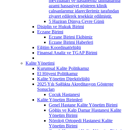
mevzuatları ve hastanemiz talimatlarına
azami hassasiyet gösteren klinik
çalışanlarımız idarecilerimiz tarafından
ziyaret edilerek teşekkür edilmiştir.
5 Haziran Dünya Çevre Günü
Disiplin ve Hukuk Birimi
Eczane Birimi
Eczane Birimi Ekibimiz
Eczane Birimi Haberleri
Eğitim Koordinatörlüğü
Finansal Analiz ve TGAP Birimi
Kalite Yönetimi
Kurumsal Kalite Politikamız
El Hijyeni Politikamız
Kalite Yönetim Direktörlüğü
2025 Yılı Sağlıkta Akreditasyon Gösterge
Sonuçları
Çocuk Hastanesi
Kalite Yönetim Birimleri
Genel Hastane Kalite Yönetim Birimi
Göğüs ve Kalp Damar Hastanesi Kalite
Yönetim Birimi
Nöroloji Ortopedi Hastanesi Kalite
Yönetim Birimi