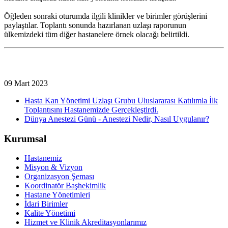
Öğleden sonraki oturumda ilgili klinikler ve birimler görüşlerini
paylaştılar. Toplantı sonunda hazırlanan uzlaşı raporunun
ülkemizdeki tüm diğer hastanelere örnek olacağı belirtildi.
09 Mart 2023
Hasta Kan Yönetimi Uzlaşı Grubu Uluslararası Katılımla İlk
Toplantısını Hastanemizde Gerçekleştirdi.
Dünya Anestezi Günü - Anestezi Nedir, Nasıl Uygulanır?
Kurumsal
Hastanemiz
Misyon & Vizyon
Organizasyon Şeması
Koordinatör Başhekimlik
Hastane Yönetimleri
İdari Birimler
Kalite Yönetimi
Hizmet ve Klinik Akreditasyonlarımız