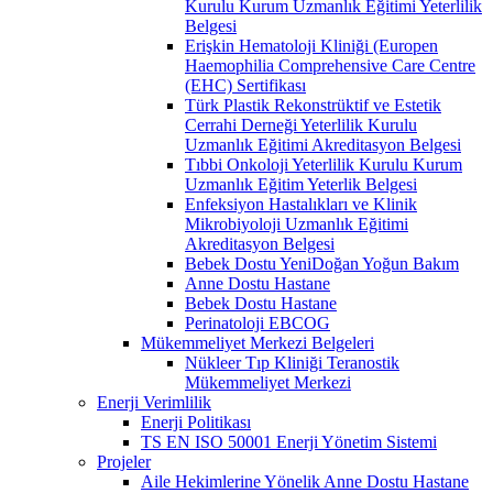
Kurulu Kurum Uzmanlık Eğitimi Yeterlilik
Belgesi
Erişkin Hematoloji Kliniği (Europen
Haemophilia Comprehensive Care Centre
(EHC) Sertifikası
Türk Plastik Rekonstrüktif ve Estetik
Cerrahi Derneği Yeterlilik Kurulu
Uzmanlık Eğitimi Akreditasyon Belgesi
Tıbbi Onkoloji Yeterlilik Kurulu Kurum
Uzmanlık Eğitim Yeterlik Belgesi
Enfeksiyon Hastalıkları ve Klinik
Mikrobiyoloji Uzmanlık Eğitimi
Akreditasyon Belgesi
Bebek Dostu YeniDoğan Yoğun Bakım
Anne Dostu Hastane
Bebek Dostu Hastane
Perinatoloji EBCOG
Mükemmeliyet Merkezi Belgeleri
Nükleer Tıp Kliniği Teranostik
Mükemmeliyet Merkezi
Enerji Verimlilik
Enerji Politikası
TS EN ISO 50001 Enerji Yönetim Sistemi
Projeler
Aile Hekimlerine Yönelik Anne Dostu Hastane