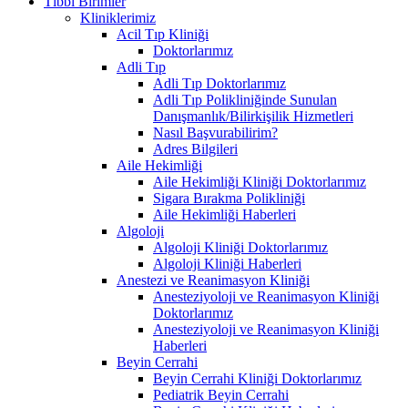
Tıbbi Birimler
Kliniklerimiz
Acil Tıp Kliniği
Doktorlarımız
Adli Tıp
Adli Tıp Doktorlarımız
Adli Tıp Polikliniğinde Sunulan
Danışmanlık/Bilirkişilik Hizmetleri
Nasıl Başvurabilirim?
Adres Bilgileri
Aile Hekimliği
Aile Hekimliği Kliniği Doktorlarımız
Sigara Bırakma Polikliniği
Aile Hekimliği Haberleri
Algoloji
Algoloji Kliniği Doktorlarımız
Algoloji Kliniği Haberleri
Anestezi ve Reanimasyon Kliniği
Anesteziyoloji ve Reanimasyon Kliniği
Doktorlarımız
Anesteziyoloji ve Reanimasyon Kliniği
Haberleri
Beyin Cerrahi
Beyin Cerrahi Kliniği Doktorlarımız
Pediatrik Beyin Cerrahi