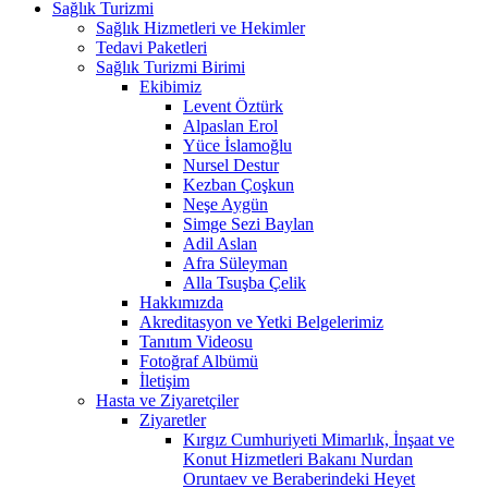
Sağlık Turizmi
Sağlık Hizmetleri ve Hekimler
Tedavi Paketleri
Sağlık Turizmi Birimi
Ekibimiz
Levent Öztürk
Alpaslan Erol
Yüce İslamoğlu
Nursel Destur
Kezban Çoşkun
Neşe Aygün
Simge Sezi Baylan
Adil Aslan
Afra Süleyman
Alla Tsuşba Çelik
Hakkımızda
Akreditasyon ve Yetki Belgelerimiz
Tanıtım Videosu
Fotoğraf Albümü
İletişim
Hasta ve Ziyaretçiler
Ziyaretler
Kırgız Cumhuriyeti Mimarlık, İnşaat ve
Konut Hizmetleri Bakanı Nurdan
Oruntaev ve Beraberindeki Heyet