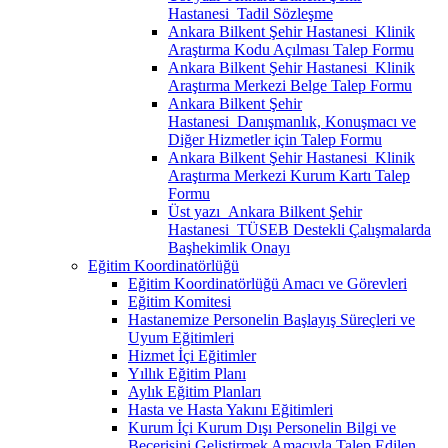
Hastanesi_Tadil Sözleşme
Ankara Bilkent Şehir Hastanesi_Klinik
Araştırma Kodu Açılması Talep Formu
Ankara Bilkent Şehir Hastanesi_Klinik
Araştırma Merkezi Belge Talep Formu
Ankara Bilkent Şehir
Hastanesi_Danışmanlık, Konuşmacı ve
Diğer Hizmetler için Talep Formu
Ankara Bilkent Şehir Hastanesi_Klinik
Araştırma Merkezi Kurum Kartı Talep
Formu
Üst yazı_Ankara Bilkent Şehir
Hastanesi_TÜSEB Destekli Çalışmalarda
Başhekimlik Onayı
Eğitim Koordinatörlüğü
Eğitim Koordinatörlüğü Amacı ve Görevleri
Eğitim Komitesi
Hastanemize Personelin Başlayış Süreçleri ve
Uyum Eğitimleri
Hizmet İçi Eğitimler
Yıllık Eğitim Planı
Aylık Eğitim Planları
Hasta ve Hasta Yakını Eğitimleri
Kurum İçi Kurum Dışı Personelin Bilgi ve
Becerisini Geliştirmek Amacıyla Talep Edilen