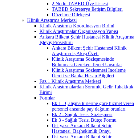
2 No lu TABED Üye Listesi
TABED Sekreterya İletişim Bilgileri
Düzeltme Dilekçesi
Klinik Araştırma Merkezi
Klinik Araştırma Koordinasyon Birimi
Klinik Araştırmalar Organizasyon Yapısı
Ankara Bilkent Şehir Hastanesi Klinik Araştırma
İşleyiş Prosedürü
Ankara Bilkent Şehir Hastanesi Klinik
Araştırma İş Akışı Özeti
Klinik Araştırma Sözleşmesinde
Bulunması Gereken Temel Unsurlar
Klinik Araştırma Sözleşmesi İnceleme
Ücreti ve Banka Hesap Bilgileri
Faz 1 Klinik Araştırma Merkezi
Klinik Araştırmalardan Sorumlu Gelir Tahakkuk
Birimi
Formlar
Ek 1 - Çalışma türlerine göre hizmet veren
personel arasında pay dağıtım oranları
Ek 2 - Sağlık Tesisi Sözleşmesi
Ek 3 - Sağlık Tesisi Bütçe Formu
Üst yazı_Ankara Bilkent Şehir
Hastanesi_Başhekimlik Onayı
Üst yazı_Ankara Bilkent Şehir