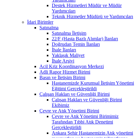
Destek Hizmetleri Müdür ve Müdür
Yardımcıları
Teknik Hizmetler Müdürü ve Yardımcıları
İdari Birimler
Satınalma
Satınalma İletişim
22/F (Hasta Bazlı Alımlar) İlanları
Doğrudan Temin İlanları
İhale İlanları
Yaklaşık Maliyet
İhale Arşivi
Acil Kriz Koordinasyon Merkezi
Adli Rapor Hizmet Birimi
Basın ve İletişim Birimi
Hastanemizde Kurumsal İletişim Yönetimi
Eğitimi Gerçekleştirildi
Çalışan Hakları ve Güvenliği Birimi
Çalışan Hakları ve Güvenliği Birimi
Ekibimiz
Çevre ve Atık Yönetimi Birimi
Çevre ve Atık Yönetimi Birimimiz
Tarafından Tıbbi Atık Denetimi
Gerçekleştirildi
Ankara Şehir Hastanemizin Atık yönetimi