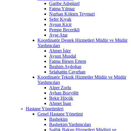
Garibe Adıgüzel
Fatma Yılmaz
Nurhan Kökten Teymuri
Sefer Kıyak
Aysun Kiçir
Pempe Becerikli
Ayşe Atar
Koordinatör Destek Hizmetleri Müdür ve Müdür
Yardımcıları
Ahmet İşler
Aysun Muşdal
Fatma Birsen Ertem
İbrahim Aydoğan
Selahattin Çayırhan
Koordinatör Teknik Hizmetler Müdür ve Müdür
Yardımcıları
Alper Zorlu
Ayhan Bozyiğit
Bekir Höçük
Ahmet İnan
Hastane Yönetimleri
Genel Hastane Yönetimi
Başhekim
Başhekim Yardımcıları
Sağlık Bakım Hizmetleri Müdürü ve