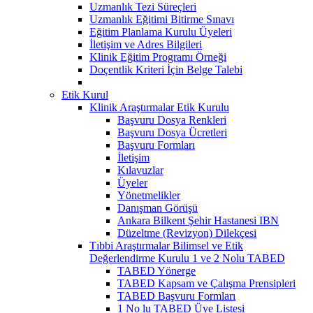
Uzmanlık Tezi Süreçleri
Uzmanlık Eğitimi Bitirme Sınavı
Eğitim Planlama Kurulu Üyeleri
İletişim ve Adres Bilgileri
Klinik Eğitim Programı Örneği
Doçentlik Kriteri İçin Belge Talebi
Etik Kurul
Klinik Araştırmalar Etik Kurulu
Başvuru Dosya Renkleri
Başvuru Dosya Ücretleri
Başvuru Formları
İletişim
Kılavuzlar
Üyeler
Yönetmelikler
Danışman Görüşü
Ankara Bilkent Şehir Hastanesi IBN
Düzeltme (Revizyon) Dilekçesi
Tıbbi Araştırmalar Bilimsel ve Etik
Değerlendirme Kurulu 1 ve 2 Nolu TABED
TABED Yönerge
TABED Kapsam ve Çalışma Prensipleri
TABED Başvuru Formları
1 No lu TABED Üye Listesi