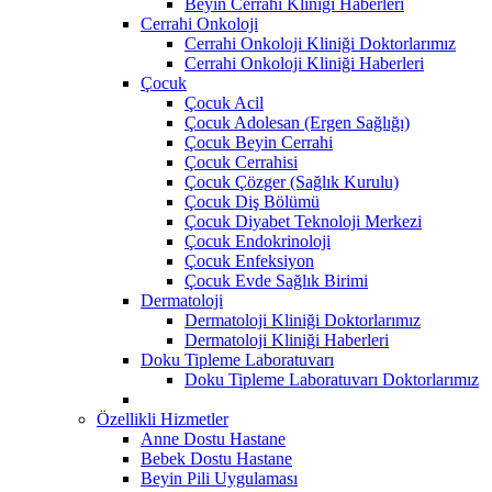
Beyin Cerrahi Kliniği Haberleri
Cerrahi Onkoloji
Cerrahi Onkoloji Kliniği Doktorlarımız
Cerrahi Onkoloji Kliniği Haberleri
Çocuk
Çocuk Acil
Çocuk Adolesan (Ergen Sağlığı)
Çocuk Beyin Cerrahi
Çocuk Cerrahisi
Çocuk Çözger (Sağlık Kurulu)
Çocuk Diş Bölümü
Çocuk Diyabet Teknoloji Merkezi
Çocuk Endokrinoloji
Çocuk Enfeksiyon
Çocuk Evde Sağlık Birimi
Dermatoloji
Dermatoloji Kliniği Doktorlarımız
Dermatoloji Kliniği Haberleri
Doku Tipleme Laboratuvarı
Doku Tipleme Laboratuvarı Doktorlarımız
Özellikli Hizmetler
Anne Dostu Hastane
Bebek Dostu Hastane
Beyin Pili Uygulaması