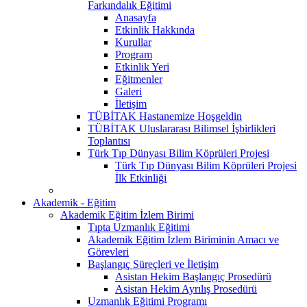
Farkındalık Eğitimi
Anasayfa
Etkinlik Hakkında
Kurullar
Program
Etkinlik Yeri
Eğitmenler
Galeri
İletişim
TÜBİTAK Hastanemize Hoşgeldin
TÜBİTAK Uluslararası Bilimsel İşbirlikleri
Toplantısı
Türk Tıp Dünyası Bilim Köprüleri Projesi
Türk Tıp Dünyası Bilim Köprüleri Projesi
İlk Etkinliği
Akademik - Eğitim
Akademik Eğitim İzlem Birimi
Tıpta Uzmanlık Eğitimi
Akademik Eğitim İzlem Biriminin Amacı ve
Görevleri
Başlangıç Süreçleri ve İletişim
Asistan Hekim Başlangıç Prosedürü
Asistan Hekim Ayrılış Prosedürü
Uzmanlık Eğitimi Programı