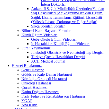
İntern Doktorlar
Ankara İl Sağlık Müdürlüğü Üzerinden Yapılan
Staj Başvuruları (Açıköğretim/Uzaktan Eğitim,
Sağlık Lisans Tamamlama Eğitimi, Lisansüstü
(Yüksek Lisans, Doktora) ve Diğer Stajlar)
Sıkça Sorulan Sorular
Bilimsel Katkı Başvuru Formları
Klinik Eğitim Videoları
Gebe Okulu Eğitim Videoları
İç Hastalıkları Kliniği Eğitim Videoarı
Süreli Yayınlarımız
Jinekoloji-Obstetrik ve Neonatoloji Tıp Dergisi
Türkiye Çocuk Hastalıkları Dergisi
ACH Medical Journal
Hizmet Binalarımız
Genel Hastane
Göğüs ve Kalp Damar Hastanesi
Nöroloji - Ortopedi Hastanesi
Onkoloji Hastanesi
Çocuk Hastanesi
Kadın Doğum Hastanesi
Fizik Tedavi ve Rehabilitasyon Hastanesi
YGAP
Ana Kütle