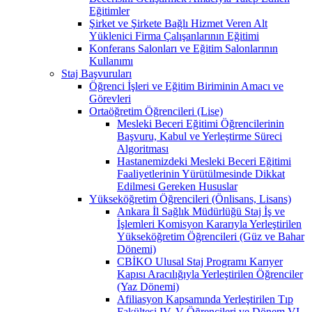
Eğitimler
Şirket ve Şirkete Bağlı Hizmet Veren Alt
Yüklenici Firma Çalışanlarının Eğitimi
Konferans Salonları ve Eğitim Salonlarının
Kullanımı
Staj Başvuruları
Öğrenci İşleri ve Eğitim Biriminin Amacı ve
Görevleri
Ortaöğretim Öğrencileri (Lise)
Mesleki Beceri Eğitimi Öğrencilerinin
Başvuru, Kabul ve Yerleştirme Süreci
Algoritması
Hastanemizdeki Mesleki Beceri Eğitimi
Faaliyetlerinin Yürütülmesinde Dikkat
Edilmesi Gereken Hususlar
Yükseköğretim Öğrencileri (Önlisans, Lisans)
Ankara İl Sağlık Müdürlüğü Staj İş ve
İşlemleri Komisyon Kararıyla Yerleştirilen
Yükseköğretim Öğrencileri (Güz ve Bahar
Dönemi)
CBİKO Ulusal Staj Programı Karıyer
Kapısı Aracılığıyla Yerleştirilen Öğrenciler
(Yaz Dönemi)
Afiliasyon Kapsamında Yerleştirilen Tıp
Fakültesi IV, V Öğrencileri ve Dönem VI