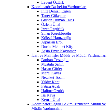
Levent Öztürk
Koordinatör Başhekim Yardımcıları
Filiz Denizli Ergen
Taner Gökçınar
Gülşen Duman Talas
Özlem Ünal
İzzet Özgürlük
Sinan Korukluoğlu
Köksal Hamzaoğlu
Alpaslan Erol
Durdu Mehmet Köş
Afşin Emre Kayıpmaz
İdari ve Mali İşler Müdür ve Müdür Yardımcıları
Burhan Terzioğlu
Mustafa Şahin
Hasan Gürler
Meral Kavaz
Nezaket Tosun
Yıldız Kant
Fatma Adak
Halime Öztürk
İsa Kaya
Kemal Ünal
Koordinatör Sağlık Bakım Hizmetleri Müdür ve
Müdür Yardımcıları