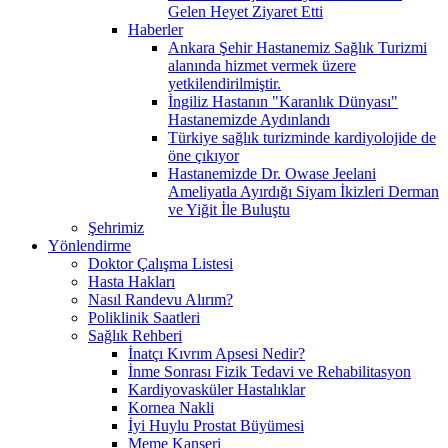
Gelen Heyet Ziyaret Etti
Haberler
Ankara Şehir Hastanemiz Sağlık Turizmi
alanında hizmet vermek üzere
yetkilendirilmiştir.
İngiliz Hastanın "Karanlık Dünyası"
Hastanemizde Aydınlandı
Türkiye sağlık turizminde kardiyolojide de
öne çıkıyor
Hastanemizde Dr. Owase Jeelani
Ameliyatla Ayırdığı Siyam İkizleri Derman
ve Yiğit İle Buluştu
Şehrimiz
Yönlendirme
Doktor Çalışma Listesi
Hasta Hakları
Nasıl Randevu Alırım?
Poliklinik Saatleri
Sağlık Rehberi
İnatçı Kıvrım Apsesi Nedir?
İnme Sonrası Fizik Tedavi ve Rehabilitasyon
Kardiyovasküler Hastalıklar
Kornea Nakli
İyi Huylu Prostat Büyümesi
Meme Kanseri